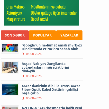
SON XƏBƏR
POPULYAR
YAZARLAR
“Google”un məlumat emalı mərkəzi
Hindistanda etirazlara səbəb olub
06-08-2026
Rəşad Nəbiyev Zəngilanda
vətəndaşların müraciətlərini
dinləyib
06-08-2026
Xəzər dənizinin dibi ilə Trans-Xəzər
Fiber-Optik Kabel Xəttinin çəkilişi
başa çatıb
06-08-2026
AZCON-a "Azərkosmos"la bağlı yeni