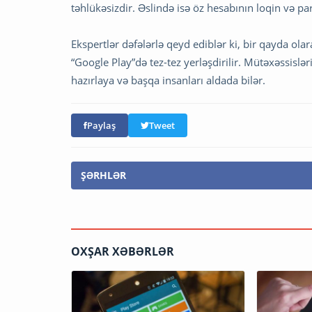
təhlükəsizdir. Əslində isə öz hesabının loqin və paro
Ekspertlər dəfələrlə qeyd ediblər ki, bir qayda ol
“Google Play”də tez-tez yerləşdirilir. Mütəxəssislər
hazırlaya və başqa insanları aldada bilər.
Paylaş
Tweet
ŞƏRHLƏR
OXŞAR XƏBƏRLƏR