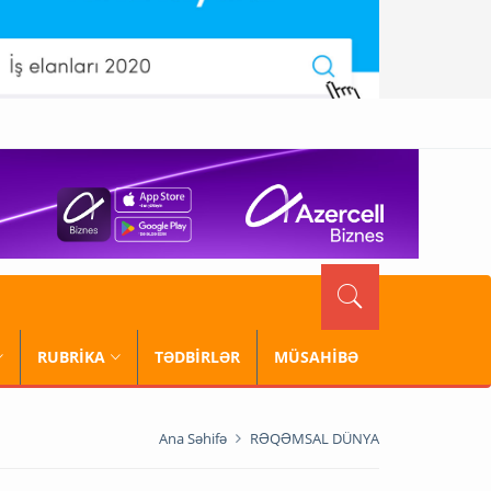
RUBRİKA
TƏDBİRLƏR
MÜSAHİBƏ
Ana Səhifə
RƏQƏMSAL DÜNYA