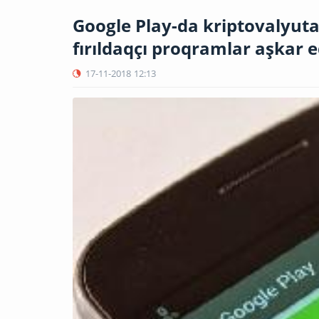
Google Play-da kriptovalyut
fırıldaqçı proqramlar aşkar e
17-11-2018
12:13