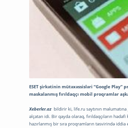
ESET şirkətinin mütəxəssisləri “Google Play”
maskalanmış fırıldaqçı mobil proqramlar aşka
Xeberler.az
bildirir ki, life.ru saytının məlumatın
əlçatan idi. Bir qayda olaraq, fırıldaqçıların hədə
hazırlanmış bir sıra proqramların təsvirində iddia