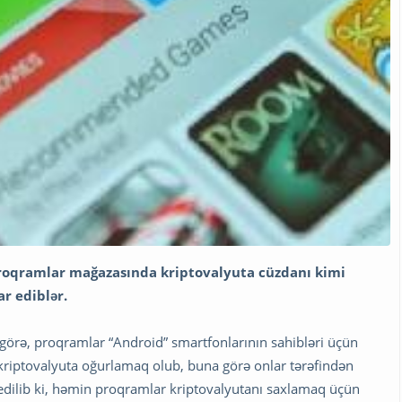
 proqramlar mağazasında kriptovalyuta cüzdanı kimi
r ediblər.
a görə, proqramlar “Android” smartfonlarının sahibləri üçün
fi kriptovalyuta oğurlamaq olub, buna görə onlar tərəfindən
 edilib ki, həmin proqramlar kriptovalyutanı saxlamaq üçün