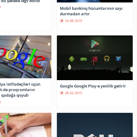
bu şəbəkə ləğv edildi
7
Mobil bankinq hücumlarının sayı
durmadan artır
16-08-2019
ya istifadəçiləri üçün
Google Google Play-ə yenilik gətirir
t-də proqramların
28-02-2015
a qadağa qoyub
2