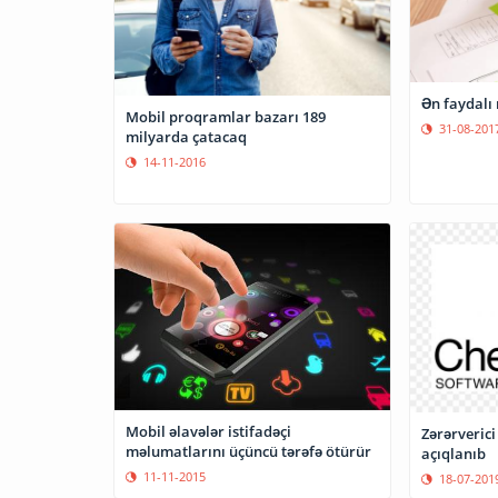
Ən faydalı 
Mobil proqramlar bazarı 189
31-08-201
milyarda çatacaq
14-11-2016
Mobil əlavələr istifadəçi
Zərərveric
məlumatlarını üçüncü tərəfə ötürür
açıqlanıb
11-11-2015
18-07-201