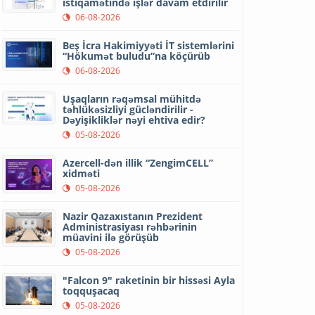
istiqamətində işlər davam etdirilir
06-08-2026
Beş İcra Hakimiyyəti İT sistemlərini
“Hökumət buludu”na köçürüb
06-08-2026
Uşaqların rəqəmsal mühitdə
təhlükəsizliyi gücləndirilir -
Dəyişikliklər nəyi ehtiva edir?
05-08-2026
Azercell-dən illik “ZengimCELL”
xidməti
05-08-2026
Nazir Qazaxıstanın Prezident
Administrasiyası rəhbərinin
müavini ilə görüşüb
05-08-2026
"Falcon 9" raketinin bir hissəsi Ayla
toqquşacaq
05-08-2026