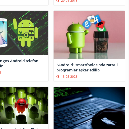
29-01-2018
n çox Android telefon
"Android" smartfonlarında zərərli
ir
proqramlar aşkar edilib
6
15-05-2023