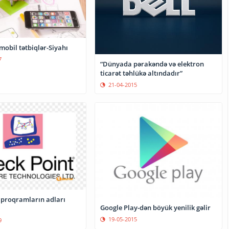
mobil tətbiqlər-Siyahı
7
“Dünyada pərakəndə və elektron
ticarət təhlükə altındadır”
21-04-2015
i proqramların adları
Google Play-dən böyük yenilik gəlir
19-05-2015
9