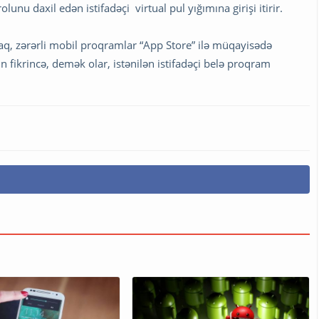
lunu daxil edən istifadəçi virtual pul yığımına girişi itirir.
araq, zərərli mobil proqramlar “App Store” ilə müqayisədə
in fikrincə, demək olar, istənilən istifadəçi belə proqram