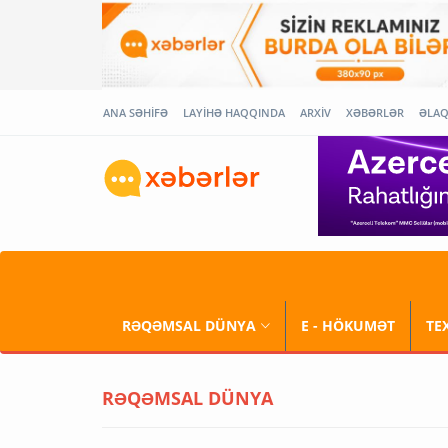
ANA SƏHİFƏ
LAYİHƏ HAQQINDA
ARXİV
XƏBƏRLƏR
ƏLA
RƏQƏMSAL DÜNYA
E - HÖKUMƏT
TE
RƏQƏMSAL DÜNYA