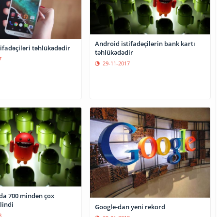
Android istifadəçilərin bank kartı
ifadəçiləri təhlükədədir
təhlükədədir
7
29-11-2017
ən çox
lindi
Google-dan yeni rekord
8