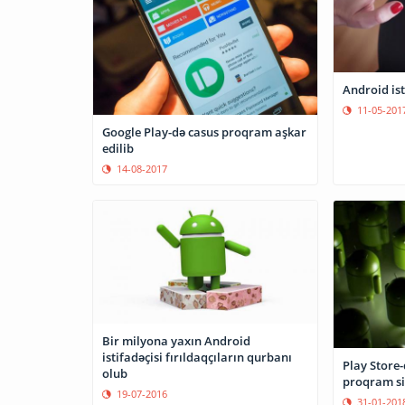
Android ist
11-05-201
Google Play-də casus proqram aşkar
edilib
14-08-2017
Bir milyona yaxın Android
istifadəçisi fırıldaqçıların qurbanı
Play Store-da 700 mind
olub
proqram si
19-07-2016
31-01-201