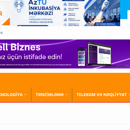
QƏ
XNOLOGİYA
TƏNZİMLƏMƏ
TELEKOM VƏ NƏQLİYYAT