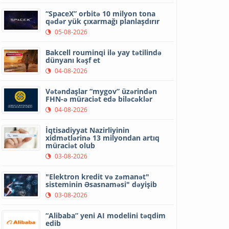
“SpaceX” orbitə 10 milyon tona
qədər yük çıxarmağı planlaşdırır
05-08-2026
Bakcell rouminqi ilə yay tətilində
dünyanı kəşf et
04-08-2026
Vətəndaşlar “mygov” üzərindən
FHN-ə müraciət edə biləcəklər
04-08-2026
İqtisadiyyat Nazirliyinin
xidmətlərinə 13 milyondan artıq
müraciət olub
03-08-2026
"Elektron kredit və zəmanət"
sisteminin Əsasnaməsi" dəyişib
03-08-2026
“Alibaba” yeni AI modelini təqdim
edib