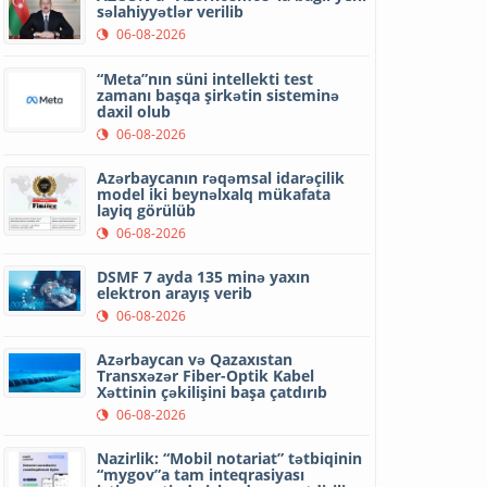
səlahiyyətlər verilib
06-08-2026
“Meta”nın süni intellekti test
zamanı başqa şirkətin sisteminə
daxil olub
06-08-2026
Azərbaycanın rəqəmsal idarəçilik
model iki beynəlxalq mükafata
layiq görülüb
06-08-2026
DSMF 7 ayda 135 minə yaxın
elektron arayış verib
06-08-2026
Azərbaycan və Qazaxıstan
Transxəzər Fiber-Optik Kabel
Xəttinin çəkilişini başa çatdırıb
06-08-2026
Nazirlik: “Mobil notariat” tətbiqinin
“mygov”a tam inteqrasiyası