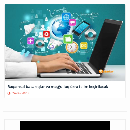
Rəqəmsal bacarıqlar və məşğulluq üzrə təlim keçiriləcək
24-09-2020