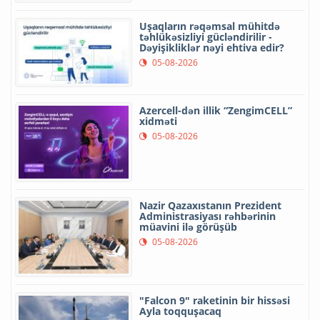
Uşaqların rəqəmsal mühitdə
təhlükəsizliyi gücləndirilir -
Dəyişikliklər nəyi ehtiva edir?
05-08-2026
Azercell-dən illik “ZengimCELL”
xidməti
05-08-2026
Nazir Qazaxıstanın Prezident
Administrasiyası rəhbərinin
müavini ilə görüşüb
05-08-2026
"Falcon 9" raketinin bir hissəsi
Ayla toqquşacaq