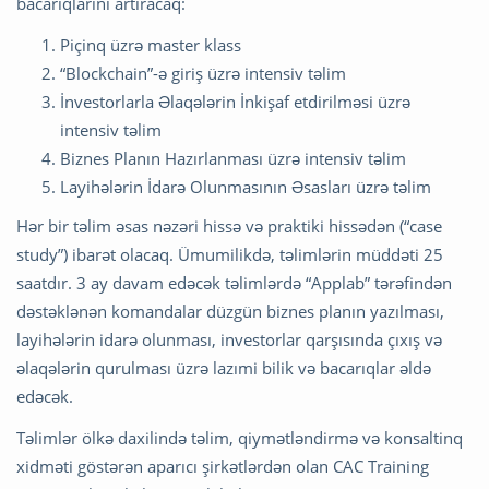
bacarıqlarını artıracaq:
Piçinq üzrə master klass
“Blockchain”-ə giriş üzrə intensiv təlim
İnvestorlarla Əlaqələrin İnkişaf etdirilməsi üzrə
intensiv təlim
Biznes Planın Hazırlanması üzrə intensiv təlim
Layihələrin İdarə Olunmasının Əsasları üzrə təlim
Hər bir təlim əsas nəzəri hissə və praktiki hissədən (“case
study”) ibarət olacaq. Ümumilikdə, təlimlərin müddəti 25
saatdır. 3 ay davam edəcək təlimlərdə “Applab” tərəfindən
dəstəklənən komandalar düzgün biznes planın yazılması,
layihələrin idarə olunması, investorlar qarşısında çıxış və
əlaqələrin qurulması üzrə lazımi bilik və bacarıqlar əldə
edəcək.
Təlimlər ölkə daxilində təlim, qiymətləndirmə və konsaltinq
xidməti göstərən aparıcı şirkətlərdən olan CAC Training