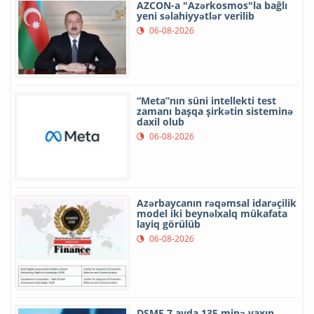
AZCON-a "Azərkosmos"la bağlı
yeni səlahiyyətlər verilib
06-08-2026
“Meta”nın süni intellekti test
zamanı başqa şirkətin sisteminə
daxil olub
06-08-2026
Azərbaycanın rəqəmsal idarəçilik
model iki beynəlxalq mükafata
layiq görülüb
06-08-2026
DSMF 7 ayda 135 minə yaxın