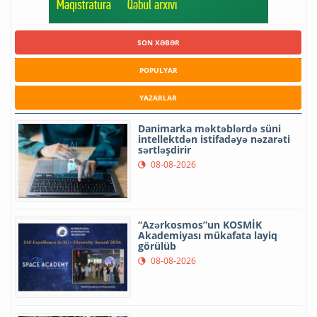
SON XƏBƏR
POPULYAR
YAZARLAR
Danimarka məktəblərdə süni
intellektdən istifadəyə nəzarəti
sərtləşdirir
08-08-2026
“Azərkosmos”un KOSMİK
Akademiyası mükafata layiq
görülüb
08-08-2026