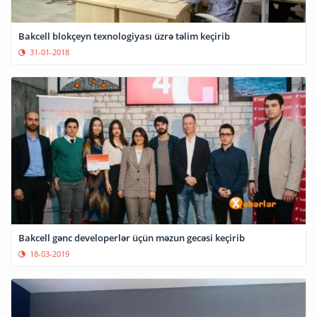
Bakcell blokçeyn texnologiyası üzrə təlim keçirib
31-01-2018
Bakcell gənc developerlər üçün məzun gecəsi keçirib
18-03-2019