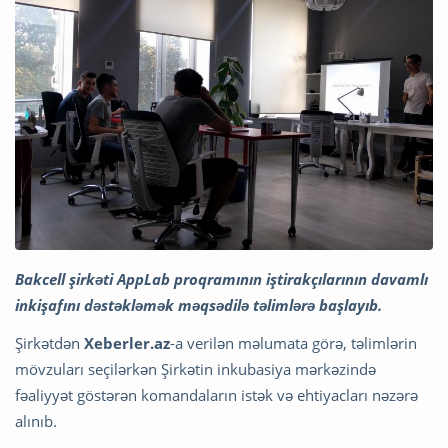
Bakcell şirkəti AppLab proqramının iştirakçılarının davamlı
inkişafını dəstəkləmək məqsədilə təlimlərə başlayıb.
Şirkətdən
Xeberler.az
-a verilən məlumata görə, təlimlərin
mövzuları seçilərkən Şirkətin inkubasiya mərkəzində
fəaliyyət göstərən komandaların istək və ehtiyacları nəzərə
alınıb.