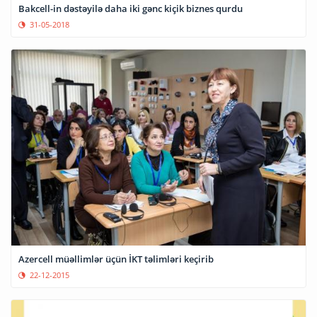
Bakcell-in dəstəyilə daha iki gənc kiçik biznes qurdu
31-05-2018
Azercell müəllimlər üçün İKT təlimləri keçirib
22-12-2015