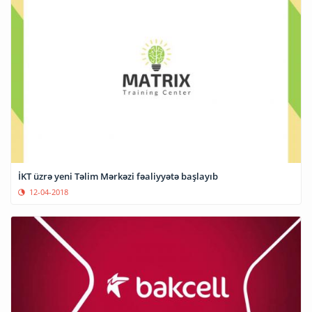
İKT üzrə yeni Təlim Mərkəzi fəaliyyətə başlayıb
12-04-2018