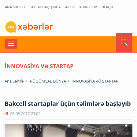
ANA SƏHİFƏ
LAYİHƏ HAQQINDA
ARXİV
XƏBƏRLƏR
ƏLAQƏ
İNNOVASİYA VƏ STARTAP
Ana Səhifə
RƏQƏMSAL DÜNYA
İNNOVASİYA VƏ STARTAP
Bakcell startaplar üçün təlimlərə başlayıb
28-08-2017
23:02