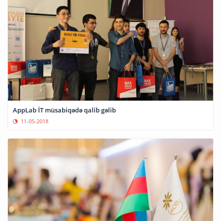
AppLab İT müsabiqədə qalib gəlib
11-05-2018