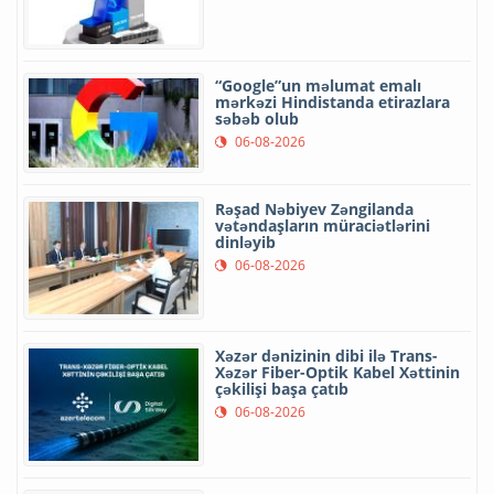
“Google”un məlumat emalı
mərkəzi Hindistanda etirazlara
səbəb olub
06-08-2026
Rəşad Nəbiyev Zəngilanda
vətəndaşların müraciətlərini
dinləyib
06-08-2026
Xəzər dənizinin dibi ilə Trans-
Xəzər Fiber-Optik Kabel Xəttinin
çəkilişi başa çatıb
06-08-2026