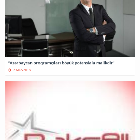
“Azərbaycan proqramçıları böyük potensiala malikdir”
23-02-2018