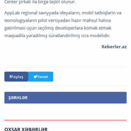
Center şirkəti ilə birgə təşkil olunur.
AppLab regional səviyyədə ideyaların, mobil tətbiqlərin və
texnologiyaların pilot versiyadan hazır məhsul halına
gətirilməsi üçün seçilmiş developerlərə kömək etmək
məqsədilə yaradılmış sürətləndirilmiş icra modelidir.
Xeberler.az
Paylaş
Tweet
ŞƏRHLƏR
OXŞAR XƏBƏRLƏR