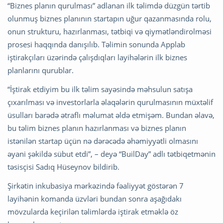
“Biznes planın qurulması” adlanan ilk təlimdə düzgün tərtib
olunmuş biznes planının startapın uğur qazanmasında rolu,
onun strukturu, hazırlanması, tətbiqi və qiymətləndirolməsi
prosesi haqqında danışılıb. Təlimin sonunda Applab
iştirakçıları üzərində çalışdıqları layihələrin ilk biznes
planlarını qurublar.
“İştirak etdiyim bu ilk təlim sayəsində məhsulun satışa
çıxarılması və investorlarla əlaqələrin qurulmasının müxtəlif
üsulları barədə ətraflı məlumat əldə etmişəm. Bundan əlavə,
bu təlim biznes planın hazırlanması və biznes planın
istənilən startap üçün nə dərəcədə əhəmiyyətli olmasını
əyani şəkildə sübut etdi”, – deyə “BuilDay” adlı tətbiqetmənin
təsisçisi Sadıq Hüseynov bildirib.
Şirkətin inkubasiya mərkəzində fəaliyyət göstərən 7
layihənin komanda üzvləri bundan sonra aşağıdakı
mövzularda keçirilən təlimlərdə iştirak etməklə öz