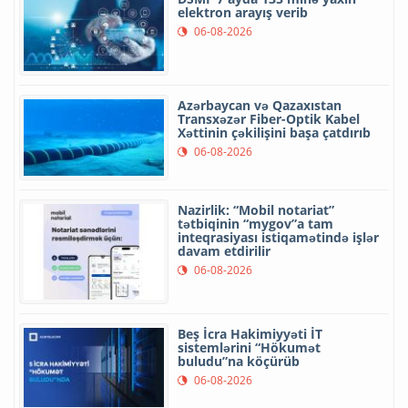
elektron arayış verib
06-08-2026
Azərbaycan və Qazaxıstan
Transxəzər Fiber-Optik Kabel
Xəttinin çəkilişini başa çatdırıb
06-08-2026
Nazirlik: “Mobil notariat”
tətbiqinin “mygov”a tam
inteqrasiyası istiqamətində işlər
davam etdirilir
06-08-2026
Beş İcra Hakimiyyəti İT
sistemlərini “Hökumət
buludu”na köçürüb
06-08-2026