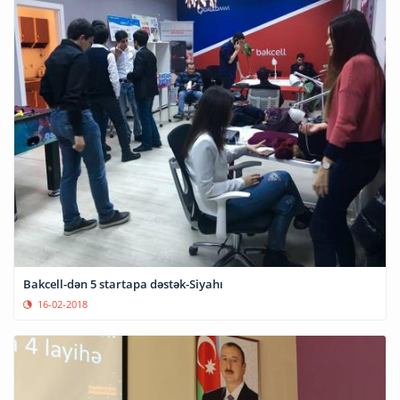
Bakcell-dən 5 startapa dəstək-Siyahı
16-02-2018