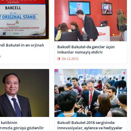
ndi Bakutel-in ən orjinalı
Bakcell Bakutel-də gənclər üçün
imkanlar nümayiş etdirir
7
04-12-2015
 katibinin
Bakcell Bakutel-2018 sərgisində:
rımızla görüşü gözlənilir
innovasiyalar, əyləncə və hədiyyələr