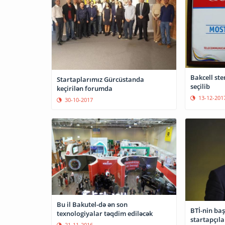
Bakcell ste
Startaplarımız Gürcüstanda
seçilib
keçirilən forumda
13-12-201
30-10-2017
Bu il Bakutel-də ən son
BTİ-nin baş
texnologiyalar təqdim ediləcək
startapçıla
21-11-2016