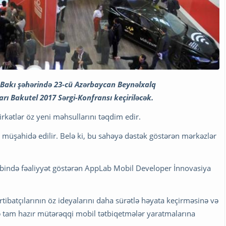
 Bakı şəhərində 23-cü Azərbaycan Beynəlxalq
ı Bakutel 2017 Sərgi-Konfransı keçiriləcək.
şirkətlər öz yeni məhsullarını təqdim edir.
ik müşahidə edilir. Belə ki, bu sahəyə dəstək göstərən mərkəzlər
kibində fəaliyyət göstərən AppLab Mobil Developer İnnovasiya
ibatçılarının öz ideyalarını daha sürətlə həyata keçirməsinə və
ə tam hazır mütərəqqi mobil tətbiqetmələr yaratmalarına