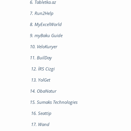
6. Tabletka.az
7. Run2Help
8. MyExcelWorld
9. myBaku Guide
10. VeloKuryer
11. BuilDay
12. İRS Cizgi
13. YolGet
14. ObaNatur
15. Sumaks Technologies
16. Seattip
17. Wand