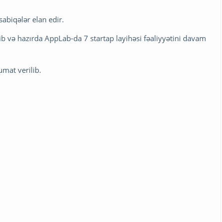
abiqələr elan edir.
 və hazırda AppLab-da 7 startap layihəsi fəaliyyətini davam
umat verilib.