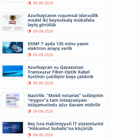
06-08-2026
Azərbaycanın rəqəmsal idarəçilik
model iki beynəlxalq mükafata
layiq görülüb
06-08-2026
DSMF 7 ayda 135 minə yaxın
elektron arayış verib
06-08-2026
Azərbaycan və Qazaxıstan
Transxəzər Fiber-Optik Kabel
Xəttinin çəkilişini başa çatdırıb
06-08-2026
Nazirlik: “Mobil notariat” tətbiqinin
“mygov”a tam inteqrasiyası
istiqamətində işlər davam etdirilir
06-08-2026
Beş İcra Hakimiyyəti İT sistemlərini
“Hökumət buludu”na köçürüb
06-08-2026