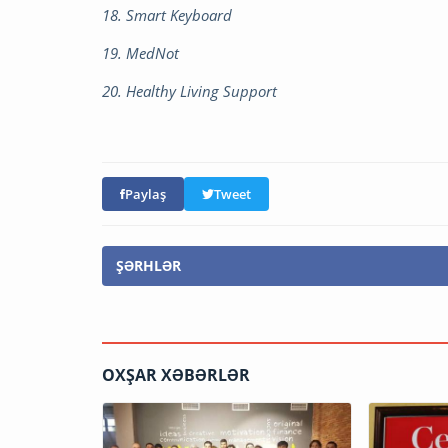
18. Smart Keyboard
19. MedNot
20. Healthy Living Support
Paylaş
Tweet
ŞƏRHLƏR
OXŞAR XƏBƏRLƏR