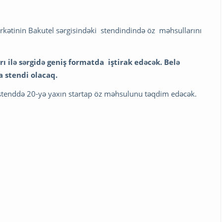
irkətinin Bakutel sərgisindəki stendindində öz məhsullarını
rı ilə sərgidə geniş formatda iştirak edəcək. Belə
a stendi olacaq.
 stenddə 20-yə yaxın startap öz məhsulunu təqdim edəcək.