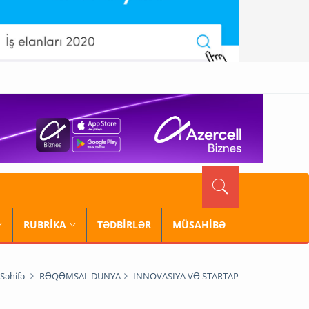
RUBRİKA
TƏDBİRLƏR
MÜSAHİBƏ
Səhifə
RƏQƏMSAL DÜNYA
İNNOVASİYA VƏ STARTAP