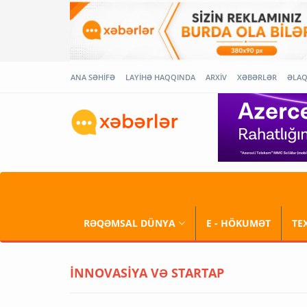
ANA SƏHİFƏ
LAYİHƏ HAQQINDA
ARXİV
XƏBƏRLƏR
ƏLA
RƏQƏMSAL DÜNYA
E - HÖKUMƏT
TE
İNNOVASİYA VƏ STARTAP