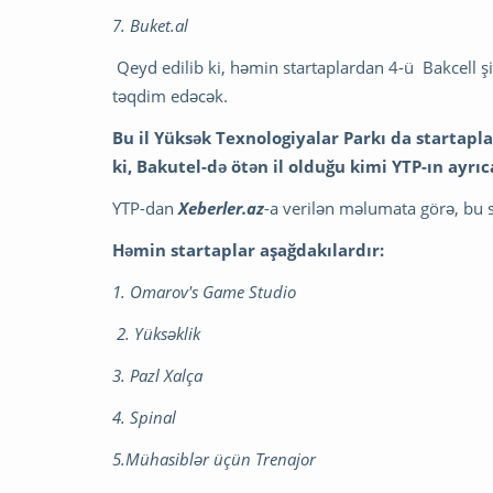
7. Buket.al
Qeyd edilib ki, həmin startaplardan 4-ü Bakcell ş
təqdim edəcək.
Bu il Yüksək Texnologiyalar Parkı da startapla
ki, Bakutel-də ötən il olduğu kimi YTP-ın ayrıc
YTP-dan
Xeberler.az
-a verilən məlumata görə, bu
Həmin startaplar aşağdakılardır:
1. Omarov's Game Studio
2. Yüksəklik
3. Pazl Xalça
4. Spinal
5.Mühasiblər üçün Trenajor