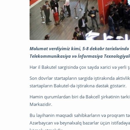
Məlumat verdiyimiz kimi, 5-8 dekabr tarixlərində
Telekommunikasiya və İnformasiya Texnologiyalar
Hər il Bakutel sərgisində çox sayda xarici və yerli 
Son dövrlər startapların sərgidə iştirakında aktivl
startapların Bakutel-də iştirakına dəstək göstərir.
Həmin qurumlardan biri də Bakcell şirkətinin tər
Mərkəzidir.
Bu layihənin məqsədi sahibkarların və proqram tərt
Azərbaycan və beynəlxalq bazarlar üçün istifadəy