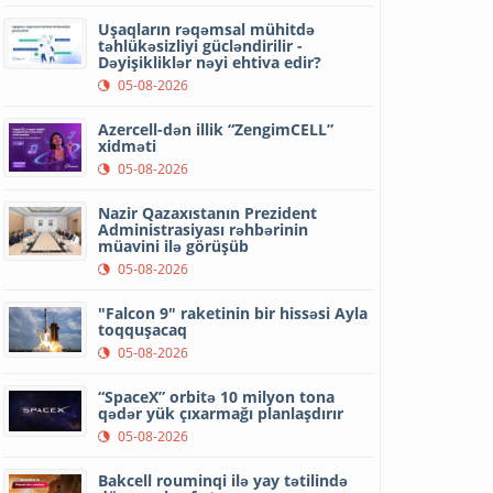
Uşaqların rəqəmsal mühitdə
təhlükəsizliyi gücləndirilir -
Dəyişikliklər nəyi ehtiva edir?
05-08-2026
Azercell-dən illik “ZengimCELL”
xidməti
05-08-2026
Nazir Qazaxıstanın Prezident
Administrasiyası rəhbərinin
müavini ilə görüşüb
05-08-2026
"Falcon 9" raketinin bir hissəsi Ayla
toqquşacaq
05-08-2026
“SpaceX” orbitə 10 milyon tona
qədər yük çıxarmağı planlaşdırır
05-08-2026
Bakcell rouminqi ilə yay tətilində