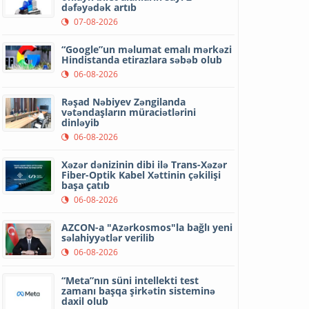
dəfəyədək artıb
07-08-2026
“Google”un məlumat emalı mərkəzi
Hindistanda etirazlara səbəb olub
06-08-2026
Rəşad Nəbiyev Zəngilanda
vətəndaşların müraciətlərini
dinləyib
06-08-2026
Xəzər dənizinin dibi ilə Trans-Xəzər
Fiber-Optik Kabel Xəttinin çəkilişi
başa çatıb
06-08-2026
AZCON-a "Azərkosmos"la bağlı yeni
səlahiyyətlər verilib
06-08-2026
“Meta”nın süni intellekti test
zamanı başqa şirkətin sisteminə
daxil olub