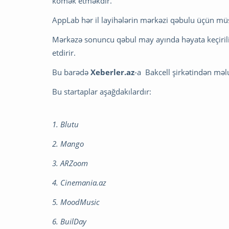
kömək etməkdir.
AppLab hər il layihələrin mərkəzi qəbulu üçün müs
Mərkəzə sonuncu qəbul may ayında həyata keçirilib
etdirir.
Bu barədə
Xeberler.az
-a Bakcell şirkətindən məl
Bu startaplar aşağdakılardır:
1. Blutu
2. Mango
3. ARZoom
4. Cinemania.az
5. MoodMusic
6. BuilDay