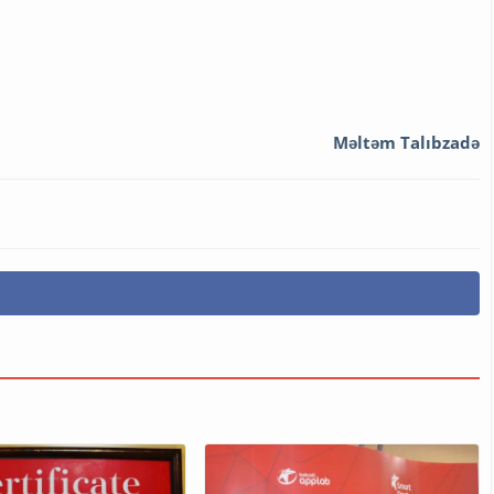
Məltəm Talıbzadə