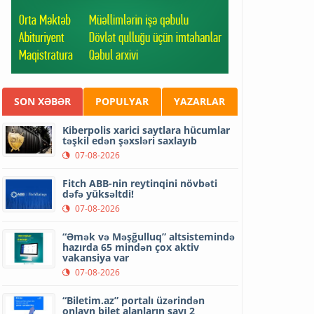
SON XƏBƏR
POPULYAR
YAZARLAR
Kiberpolis xarici saytlara hücumlar
təşkil edən şəxsləri saxlayıb
07-08-2026
Fitch ABB-nin reytinqini növbəti
dəfə yüksəltdi!
07-08-2026
“Əmək və Məşğulluq” altsistemində
hazırda 65 mindən çox aktiv
vakansiya var
07-08-2026
“Biletim.az” portalı üzərindən
onlayn bilet alanların sayı 2