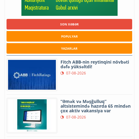
SON XƏBƏR
POPULYAR
YAZARLAR
Fitch ABB-nin reytinqini növbəti
dəfə yüksəltdi!
07-08-2026
“Əmək və Məşğulluq”
altsistemində hazırda 65 mindən
çox aktiv vakansiya var
07-08-2026