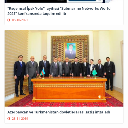
“Rəqəmsal İpək Yolu” layihəsi “Submarine Networks World
2021” konfransında təqdim edilib
08-10-2021
Azərbaycan və Türkmənistan dövlətlərarası saziş imzaladı
28-11-2019