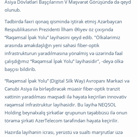
Asiya Dövlətləri Başçılarının V Məşvərət Görüşündə də qeyd
olunub.
Tədbirdə fəxri qonaq qismində iştirak etmiş Azərbaycan
Respublikasının Prezidenti İlham Əliyev öz çıxışında
“Rəqəmsal İpək Yolu” layihəsini qeyd edib. "Ölkələrimiz
arasında əməkdaşlığın yeni sahəsi fiber-optik
infrastrukturun yaradılmasına yönəlmiş və üzərində fəal
çalışdığımız “Rəqəmsal İpək Yolu” layihəsidir", -deyə ölkə
başçısı bildirib.
“Rəqəmsal İpək Yolu” (Digital Silk Way) Avropanı Mərkəzi və
Cənubi Asiya ilə birləşdirəcək müasir fiber-optik tranzit
xəttinin yaradılması məqsədi ilə həyata keçirilən innovativ
rəqəmsal infrastruktur layihəsidir. Bu layihə NEQSOL
Holding beynəlxalq şirkətlər qrupunun təşəbbüsü ilə onun
törəmə şirkəti AzerTelecom tərəfindən həyata keçirilir.
Hazırda layihənin icrası, yerüstü və sualtı marşrutlar üzə