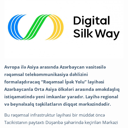
Avropa ilə Asiya arasında Azərbaycan vasitəsilə
rəqəmsal telekommunikasiya dəhlizini
formalaşdıracaq “Rəqəmsal İpək Yolu” layihəsi
Azərbaycanla Orta Asiya ölkələri arasında əməkdaşlıq
istiqamətində yeni imkanlar yaradır. Layihə regional
və beynəlxalq təşkilatların diqqət mərkəzindədir.
Bu rəqəmsal infrastruktur layihəsi bir müddət öncə
Tacikistanın paytaxtı Düşənbə şəhərində keçirilən Mərkəzi