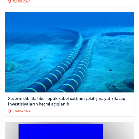
02-09-2024
Xəzərin dibi ilə fiber-optik kabel xəttinin çəkilişinə yatırılacaq
investisiyaların həcmi açıqlanıb
18-06-2024