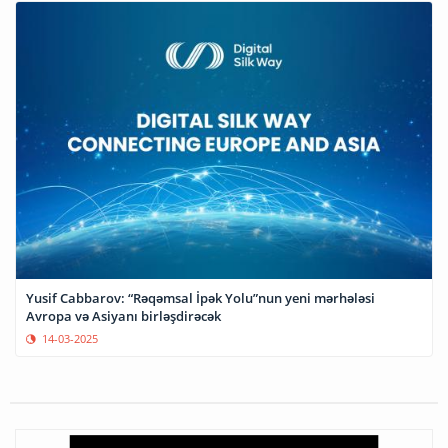
Yusif Cabbarov: “Rəqəmsal İpək Yolu”nun yeni mərhələsi
Avropa və Asiyanı birləşdirəcək
14-03-2025