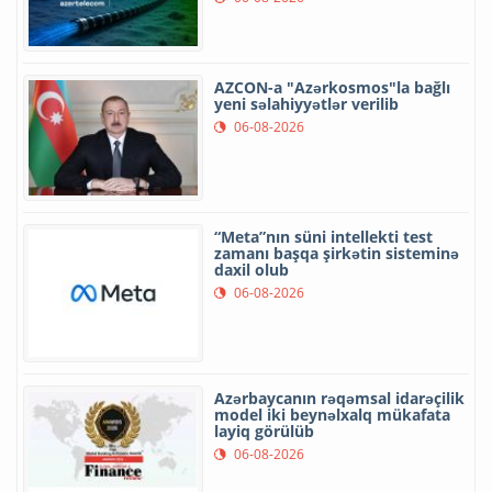
AZCON-a "Azərkosmos"la bağlı
yeni səlahiyyətlər verilib
06-08-2026
“Meta”nın süni intellekti test
zamanı başqa şirkətin sisteminə
daxil olub
06-08-2026
Azərbaycanın rəqəmsal idarəçilik
model iki beynəlxalq mükafata
layiq görülüb
06-08-2026