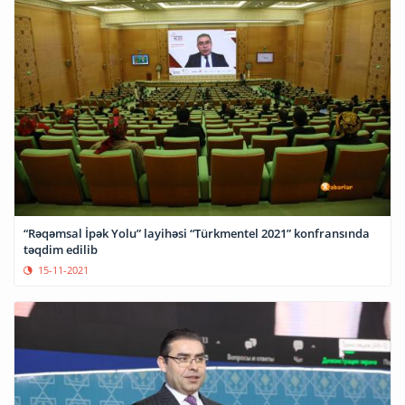
“Rəqəmsal İpək Yolu” layihəsi “Türkmentel 2021” konfransında
təqdim edilib
15-11-2021