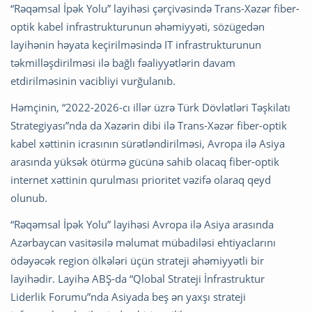
“Rəqəmsal İpək Yolu” layihəsi çərçivəsində Trans-Xəzər fiber-
optik kabel infrastrukturunun əhəmiyyəti, sözügedən
layihənin həyata keçirilməsində IT infrastrukturunun
təkmilləşdirilməsi ilə bağlı fəaliyyətlərin davam
etdirilməsinin vacibliyi vurğulanıb.
Həmçinin, “2022-2026-cı illər üzrə Türk Dövlətləri Təşkilatı
Strategiyası”nda da Xəzərin dibi ilə Trans-Xəzər fiber-optik
kabel xəttinin icrasının sürətləndirilməsi, Avropa ilə Asiya
arasında yüksək ötürmə gücünə sahib olacaq fiber-optik
internet xəttinin qurulması prioritet vəzifə olaraq qeyd
olunub.
“Rəqəmsal İpək Yolu” layihəsi Avropa ilə Asiya arasında
Azərbaycan vasitəsilə məlumat mübadiləsi ehtiyaclarını
ödəyəcək region ölkələri üçün strateji əhəmiyyətli bir
layihədir. Layihə ABŞ-da “Qlobal Strateji İnfrastruktur
Liderlik Forumu”nda Asiyada beş ən yaxşı strateji