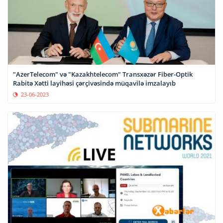
"AzerTelecom" və "Kazakhtelecom" Transxəzər Fiber-Optik
Rabitə Xətti layihəsi çərçivəsində müqavilə imzalayıb
23-06-2023