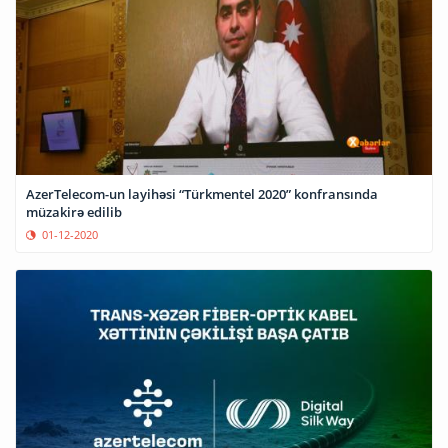
AzerTelecom-un layihəsi “Türkmentel 2020” konfransında
müzakirə edilib
01-12-2020