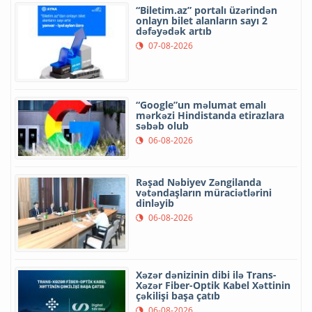
“Biletim.az” portalı üzərindən
onlayn bilet alanların sayı 2
dəfəyədək artıb
07-08-2026
“Google”un məlumat emalı
mərkəzi Hindistanda etirazlara
səbəb olub
06-08-2026
Rəşad Nəbiyev Zəngilanda
vətəndaşların müraciətlərini
dinləyib
06-08-2026
Xəzər dənizinin dibi ilə Trans-
Xəzər Fiber-Optik Kabel Xəttinin
çəkilişi başa çatıb
06-08-2026