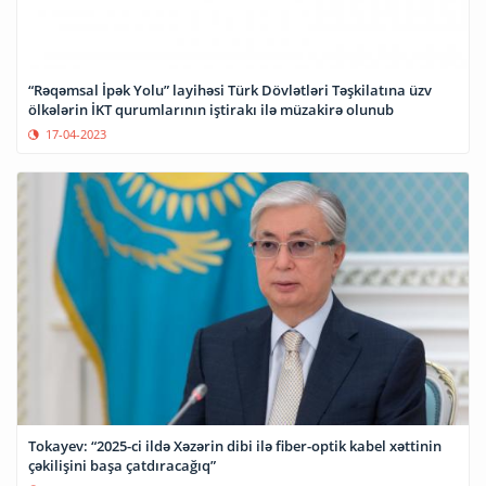
“Rəqəmsal İpək Yolu” layihəsi Türk Dövlətləri Təşkilatına üzv
ölkələrin İKT qurumlarının iştirakı ilə müzakirə olunub
17-04-2023
Tokayev: “2025-ci ildə Xəzərin dibi ilə fiber-optik kabel xəttinin
çəkilişini başa çatdıracağıq”