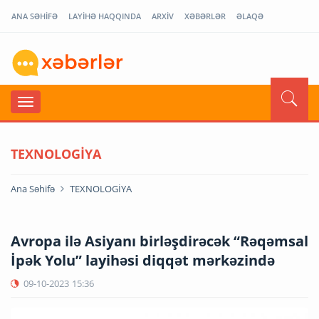
ANA SƏHİFƏ
LAYİHƏ HAQQINDA
ARXİV
XƏBƏRLƏR
ƏLAQƏ
TEXNOLOGİYA
Ana Səhifə
TEXNOLOGİYA
Avropa ilə Asiyanı birləşdirəcək “Rəqəmsal
İpək Yolu” layihəsi diqqət mərkəzində
09-10-2023
15:36