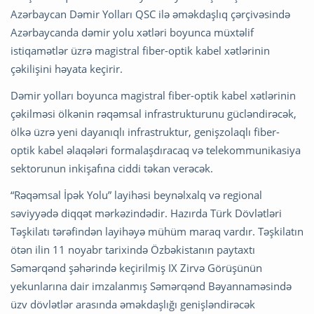
Azərbaycan Dəmir Yolları QSC ilə əməkdaşlıq çərçivəsində
Azərbaycanda dəmir yolu xətləri boyunca müxtəlif
istiqamətlər üzrə magistral fiber-optik kabel xətlərinin
çəkilişini həyata keçirir.
Dəmir yolları boyunca magistral fiber-optik kabel xətlərinin
çəkilməsi ölkənin rəqəmsal infrastrukturunu gücləndirəcək,
ölkə üzrə yeni dayanıqlı infrastruktur, genişzolaqlı fiber-
optik kabel əlaqələri formalaşdıracaq və telekommunikasiya
sektorunun inkişafına ciddi təkan verəcək.
“Rəqəmsal İpək Yolu” layihəsi beynəlxalq və regional
səviyyədə diqqət mərkəzindədir. Hazırda Türk Dövlətləri
Təşkilatı tərəfindən layihəyə mühüm maraq vardır. Təşkilatın
ötən ilin 11 noyabr tarixində Özbəkistanın paytaxtı
Səmərqənd şəhərində keçirilmiş IX Zirvə Görüşünün
yekunlarına dair imzalanmış Səmərqənd Bəyannaməsində
üzv dövlətlər arasında əməkdaşlığı genişləndirəcək