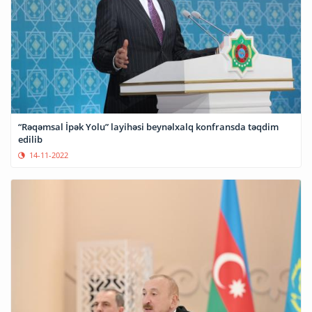
“Rəqəmsal İpək Yolu” layihəsi beynəlxalq konfransda təqdim
edilib
14-11-2022