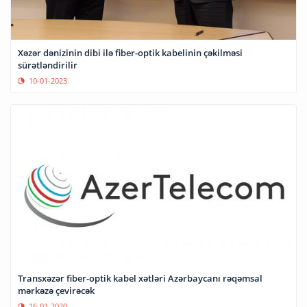
Xəzər dənizinin dibi ilə fiber-optik kabelinin çəkilməsi
sürətləndirilir
10-01-2023
Transxəzər fiber-optik kabel xətləri Azərbaycanı rəqəmsal
mərkəzə çevirəcək
16-01-2020