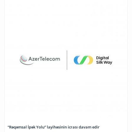
“Rəqəmsal İpək Yolu” layihəsinin icrası davam edir