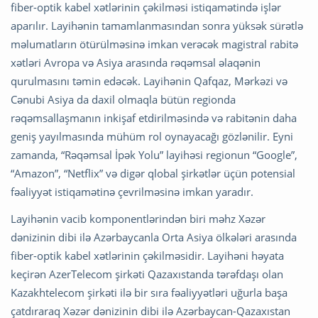
fiber-optik kabel xətlərinin çəkilməsi istiqamətində işlər
aparılır. Layihənin tamamlanmasından sonra yüksək sürətlə
məlumatların ötürülməsinə imkan verəcək magistral rabitə
xətləri Avropa və Asiya arasında rəqəmsal əlaqənin
qurulmasını təmin edəcək. Layihənin Qafqaz, Mərkəzi və
Cənubi Asiya da daxil olmaqla bütün regionda
rəqəmsallaşmanın inkişaf etdirilməsində və rabitənin daha
geniş yayılmasında mühüm rol oynayacağı gözlənilir. Eyni
zamanda, “Rəqəmsal İpək Yolu” layihəsi regionun “Google”,
“Amazon”, “Netflix” və digər qlobal şirkətlər üçün potensial
fəaliyyət istiqamətinə çevrilməsinə imkan yaradır.
Layihənin vacib komponentlərindən biri məhz Xəzər
dənizinin dibi ilə Azərbaycanla Orta Asiya ölkələri arasında
fiber-optik kabel xətlərinin çəkilməsidir. Layihəni həyata
keçirən AzerTelecom şirkəti Qazaxıstanda tərəfdaşı olan
Kazakhtelecom şirkəti ilə bir sıra fəaliyyətləri uğurla başa
çatdıraraq Xəzər dənizinin dibi ilə Azərbaycan-Qazaxıstan