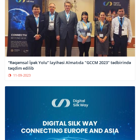
“Rəqəmsal İpək Yolu” layihəsi Almatıda "GCCM 2023" tədbirində
təqdim edilib
11-09-2023