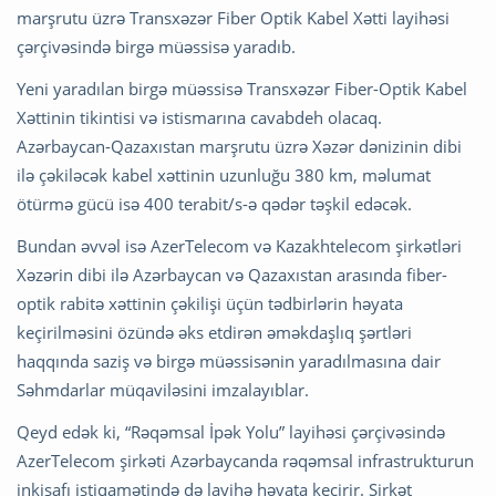
marşrutu üzrə Transxəzər Fiber Optik Kabel Xətti layihəsi
çərçivəsində birgə müəssisə yaradıb.
Yeni yaradılan birgə müəssisə Transxəzər Fiber-Optik Kabel
Xəttinin tikintisi və istismarına cavabdeh olacaq.
Azərbaycan-Qazaxıstan marşrutu üzrə Xəzər dənizinin dibi
ilə çəkiləcək kabel xəttinin uzunluğu 380 km, məlumat
ötürmə gücü isə 400 terabit/s-ə qədər təşkil edəcək.
Bundan əvvəl isə AzerTelecom və Kazakhtelecom şirkətləri
Xəzərin dibi ilə Azərbaycan və Qazaxıstan arasında fiber-
optik rabitə xəttinin çəkilişi üçün tədbirlərin həyata
keçirilməsini özündə əks etdirən əməkdaşlıq şərtləri
haqqında saziş və birgə müəssisənin yaradılmasına dair
Səhmdarlar müqaviləsini imzalayıblar.
Qeyd edək ki, “Rəqəmsal İpək Yolu” layihəsi çərçivəsində
AzerTelecom şirkəti Azərbaycanda rəqəmsal infrastrukturun
inkişafı istiqamətində də layihə həyata keçirir. Şirkət