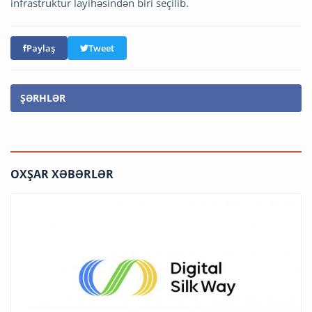
infrastruktur layihəsindən biri seçilib.
Paylaş
Tweet
ŞƏRHLƏR
OXŞAR XƏBƏRLƏR