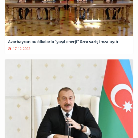
Azərbaycan bu ölkələrlə “yaşıl enerji” üzrə saziş imzalayıb
17-12-2022