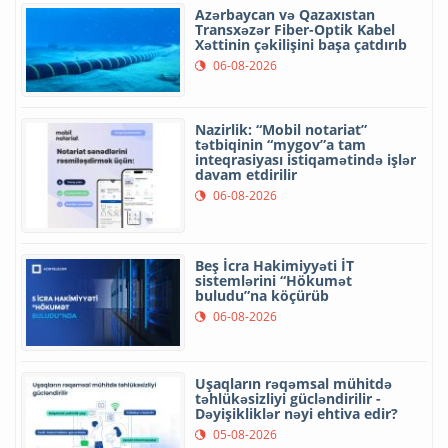
Azərbaycan və Qazaxıstan
Transxəzər Fiber-Optik Kabel
Xəttinin çəkilişini başa çatdırıb
06-08-2026
Nazirlik: “Mobil notariat”
tətbiqinin “mygov”a tam
inteqrasiyası istiqamətində işlər
davam etdirilir
06-08-2026
Beş İcra Hakimiyyəti İT
sistemlərini “Hökumət
buludu”na köçürüb
06-08-2026
Uşaqların rəqəmsal mühitdə
təhlükəsizliyi gücləndirilir -
Dəyişikliklər nəyi ehtiva edir?
05-08-2026