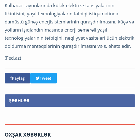
Kəlbəcər rayonlarında külək elektrik stansiyalarının
tikintisini, yaşıl texnologiyaların tətbiqi istiqamətində
damüstü günəş enerjisistemlərinin quraşdırılmasını, küçə və
yolların işıqlandırılmasında enerji səmərəli yaşıl
texnologiyalarının tətbiqini, nəqliyyat vasitələri üçün elektrik
doldurma məntəqələrinin quraşdırılmasını və s. əhatə edir.
(Fed.az)
Paylaş
Tweet
ŞƏRHLƏR
OXŞAR XƏBƏRLƏR