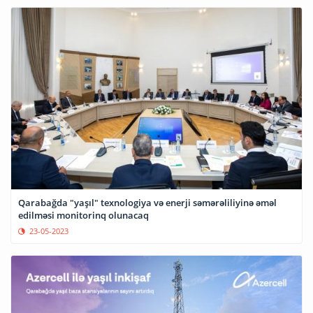
Qarabağda "yaşıl" texnologiya və enerji səmərəliliyinə əməl
edilməsi monitorinq olunacaq
23-05-2023