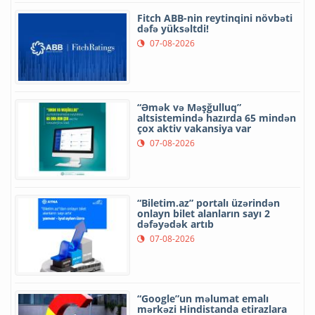
Fitch ABB-nin reytinqini növbəti
dəfə yüksəltdi!
07-08-2026
“Əmək və Məşğulluq”
altsistemində hazırda 65 mindən
çox aktiv vakansiya var
07-08-2026
“Biletim.az” portalı üzərindən
onlayn bilet alanların sayı 2
dəfəyədək artıb
07-08-2026
“Google”un məlumat emalı
mərkəzi Hindistanda etirazlara