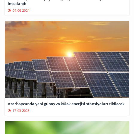
imzalanıb
04-06-2024
Azərbaycanda yeni günəş və külək enerjisi stansiyaları tikiləcək
17-03-2023