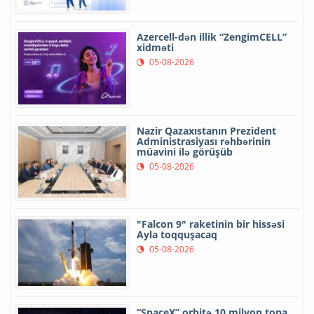
Azercell-dən illik “ZengimCELL”
xidməti
05-08-2026
Nazir Qazaxıstanın Prezident
Administrasiyası rəhbərinin
müavini ilə görüşüb
05-08-2026
"Falcon 9" raketinin bir hissəsi
Ayla toqquşacaq
05-08-2026
“SpaceX” orbitə 10 milyon tona