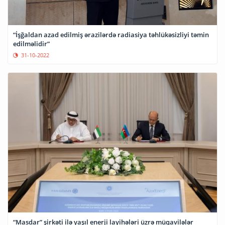
“İşğaldan azad edilmiş ərazilərdə radiasiya təhlükəsizliyi təmin
edilməlidir”
31-10-2022
“Masdar” şirkəti ilə yaşıl enerji layihələri üzrə müqavilələr