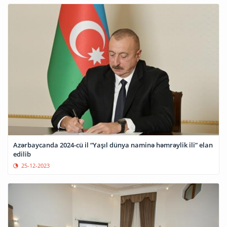
Azərbaycanda 2024-cü il “Yaşıl dünya naminə həmrəylik ili” elan
edilib
25-12-2023