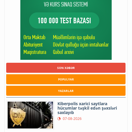
SON XƏBƏR
POPULYAR
YAZARLAR
Kiberpolis xarici saytlara
hücumlar təşkil edən şəxsləri
saxlayıb
07-08-2026