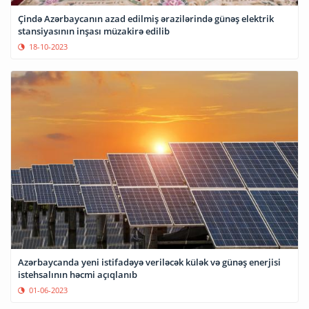
Çində Azərbaycanın azad edilmiş ərazilərində günəş elektrik
stansiyasının inşası müzakirə edilib
18-10-2023
Azərbaycanda yeni istifadəyə veriləcək külək və günəş enerjisi
istehsalının həcmi açıqlanıb
01-06-2023