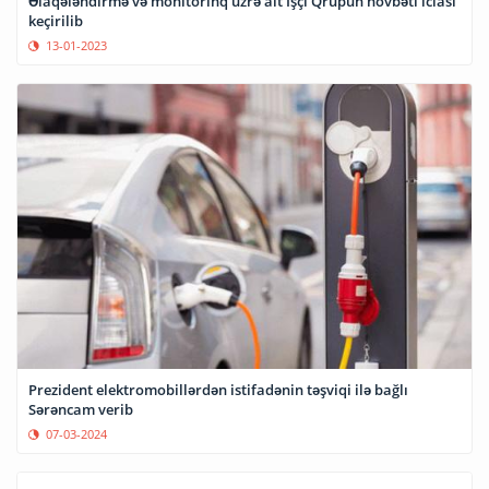
Əlaqələndirmə və monitorinq üzrə alt İşçi Qrupun növbəti iclası
keçirilib
13-01-2023
Prezident elektromobillərdən istifadənin təşviqi ilə bağlı
Sərəncam verib
07-03-2024