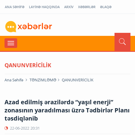
ANA SƏHİFƏ
LAYİHƏ HAQQINDA
ARXİV
XƏBƏRLƏR
ƏLAQƏ
QANUNVERİCİLİK
Ana Səhifə
TƏNZİMLƏMƏ
QANUNVERİCİLİK
Azad edilmiş ərazilərdə “yaşıl enerji”
zonasının yaradılması üzrə Tədbirlər Planı
təsdiqlənib
22-06-2022
20:31