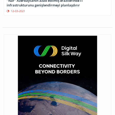
"Nar" Azərbaycanın azad edilmiş ərazilərində IT
infrastrukturunu genişləndirməyi planlaşdırır
12-03-2021