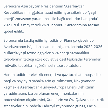
Sərəncam Azərbaycan Prezidentinin “Azərbaycan
Respublikasının işğaldan azad edilmiş ərazilərində “yaşıl
enerji” zonasının yaradılması ilə bağlı tədbirlər haqqında”
2021-ci il 3 may tarixli 2620 nömrəli Sərəncamına əsasən
qəbul edilib.
Sərəncamla təsdiq edilmiş Tədbirlər Planı çərçivəsində
Azərbaycanın işğaldan azad edilmiş ərazilərində 2022-2026-
cı illərdə yaşıl texnologiyaların və enerji səmərəliliyi
tələblərinin tətbiqi üzrə dövlət və özəl təşkilatlar tərəfindən
müvafiq tədbirlərin görülməsi nəzərdə tutulur.
Həmin tədbirlər elektrik enerjisi və qaz təchizatı məqsədilə
nəql və paylayıcı şəbəkələrin qurulmasını, Naxçıvandan
keçməklə Azərbaycan-Türkiyə-Avropa Enerji Dəhlizinin
yaradılmasını, bərpa olunan enerji mənbələrinin
potensialının ölçülməsini, Xudafərin və Qız Qalası su elektrik
stansiyalarının, habelə Cəbrayıl rayonunda günəş, Laçın-