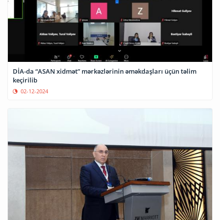
DİA-da “ASAN xidmət” mərkəzlərinin əməkdaşları üçün təlim
keçirilib
02-12-2024