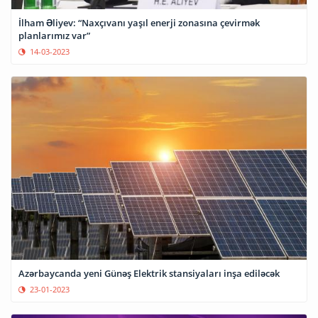
İlham Əliyev: “Naxçıvanı yaşıl enerji zonasına çevirmək
planlarımız var”
14-03-2023
Azərbaycanda yeni Günəş Elektrik stansiyaları inşa ediləcək
23-01-2023