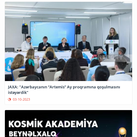
JAXA: "Azərbaycanın “Artemis” Ay proqramına qoşulmasını
istəyərdik"
03-10-2023