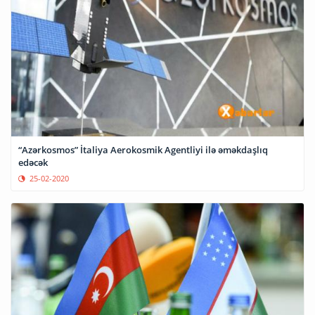
“Azərkosmos” İtaliya Aerokosmik Agentliyi ilə əməkdaşlıq
edəcək
25-02-2020