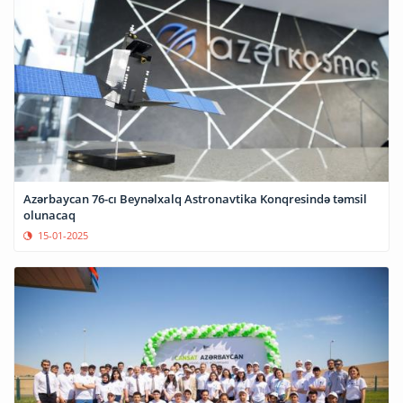
Azərbaycan 76-cı Beynəlxalq Astronavtika Konqresində təmsil
olunacaq
15-01-2025