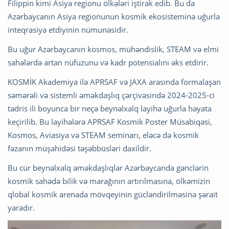
Filippin kimi Asiya regionu ölkələri iştirak edib. Bu da
Azərbaycanın Asiya regionunun kosmik ekosisteminə uğurla
inteqrasiya etdiyinin nümunəsidir.
Bu uğur Azərbaycanın kosmos, mühəndislik, STEAM və elmi
sahələrdə artan nüfuzunu və kadr potensialını əks etdirir.
KOSMİK Akademiya ilə APRSAF və JAXA arasında formalaşan
səmərəli və sistemli əməkdaşlıq çərçivəsində 2024-2025-ci
tədris ili boyunca bir neçə beynəlxalq layihə uğurla həyata
keçirilib. Bu layihələrə APRSAF Kosmik Poster Müsabiqəsi,
Kosmos, Aviasiya və STEAM seminarı, eləcə də kosmik
fəzanın müşahidəsi təşəbbüsləri daxildir.
Bu cür beynəlxalq əməkdaşlıqlar Azərbaycanda gənclərin
kosmik sahədə bilik və marağının artırılmasına, ölkəmizin
qlobal kosmik arenada mövqeyinin gücləndirilməsinə şərait
yaradır.