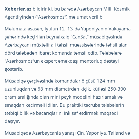
Xeberler.az
bildirir ki, bu barədə Azərbaycan Milli Kosmik
Agentliyindən (“Azərkosmos”) məlumat verilib.
Məlumata əsasən, iyulun 12–13-də Yaponiyanın Vakayama
şəhərində keçirilən beynəlxalq “CanSat” müsabiqəsində
Azərbaycanı müxtəlif ali təhsil müəssisələrində təhsil alan
dörd tələbədən ibarət komanda təmsil edib. Tələbələrə
“Azərkosmos”un ekspert əməkdaşı mentorluq dəstəyi
göstərib.
Müsabiqə çərçivəsində komandalar ölçüsü 124 mm
uzunluqdan və 68 mm diametrdən kiçik, kütləsi 250-300
qram aralığında olan mini peyk modelini hazırlamalı və
sınaqdan keçirməli idilər. Bu praktiki təcrübə tələbələrin
tətbiqi bilik və bacarıqlarını inkişaf etdirmək məqsədi
daşıyır.
Müsabiqədə Azərbaycanla yanaşı Çin, Yaponiya, Tailand və