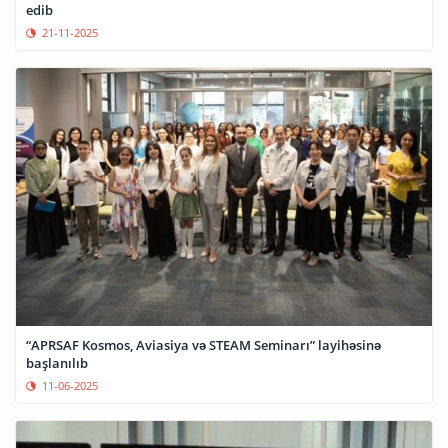
edib
21-11-2025
“APRSAF Kosmos, Aviasiya və STEAM Seminarı” layihəsinə
başlanılıb
11-06-2025