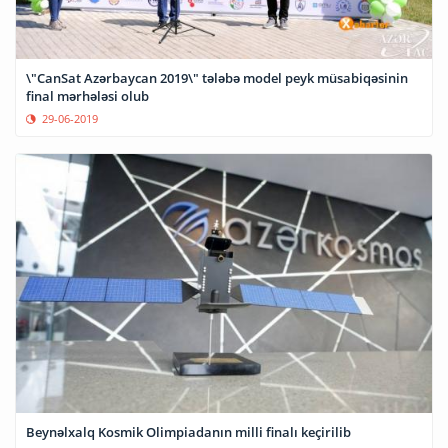
\"CanSat Azərbaycan 2019\" tələbə model peyk müsabiqəsinin
final mərhələsi olub
29-06-2019
Beynəlxalq Kosmik Olimpiadanın milli finalı keçirilib