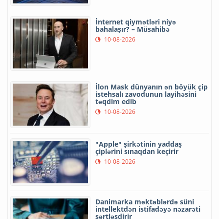
İnternet qiymətləri niyə
bahalaşır? – Müsahibə
10-08-2026
İlon Mask dünyanın ən böyük çip
istehsalı zavodunun layihəsini
təqdim edib
10-08-2026
"Apple" şirkətinin yaddaş
çiplərini sınaqdan keçirir
10-08-2026
Danimarka məktəblərdə süni
intellektdən istifadəyə nəzarəti
sərtləşdirir