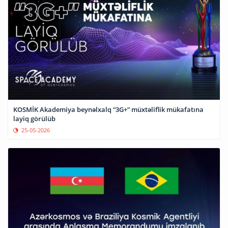
KOSMİK Akademiya beynəlxalq “3G+” müxtəliflik mükafatına
layiq görülüb
25-05-2026