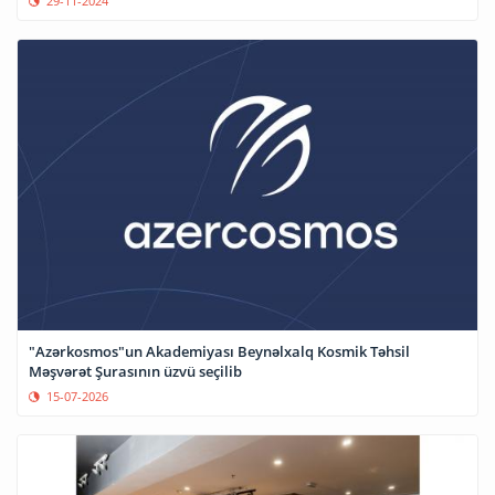
29-11-2024
"Azərkosmos"un Akademiyası Beynəlxalq Kosmik Təhsil
Məşvərət Şurasının üzvü seçilib
15-07-2026