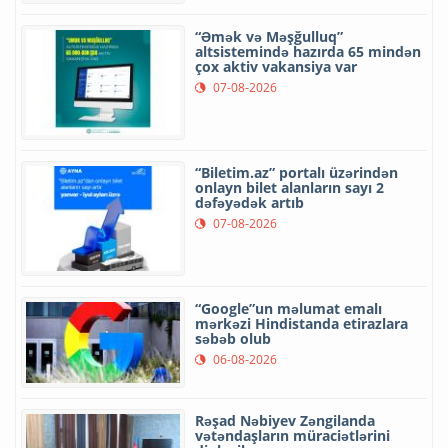
“Əmək və Məşğulluq”
altsistemində hazırda 65 mindən
çox aktiv vakansiya var
07-08-2026
“Biletim.az” portalı üzərindən
onlayn bilet alanların sayı 2
dəfəyədək artıb
07-08-2026
“Google”un məlumat emalı
mərkəzi Hindistanda etirazlara
səbəb olub
06-08-2026
Rəşad Nəbiyev Zəngilanda
vətəndaşların müraciətlərini