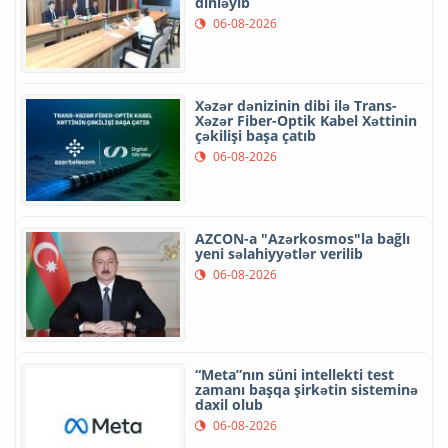
dinləyib
06-08-2026
Xəzər dənizinin dibi ilə Trans-
Xəzər Fiber-Optik Kabel Xəttinin
çəkilişi başa çatıb
06-08-2026
AZCON-a "Azərkosmos"la bağlı
yeni səlahiyyətlər verilib
06-08-2026
“Meta”nın süni intellekti test
zamanı başqa şirkətin sisteminə
daxil olub
06-08-2026