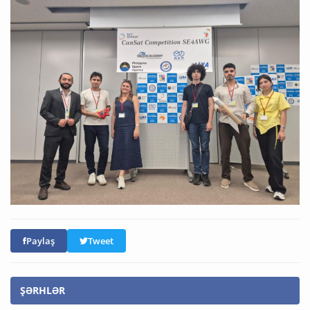
Paylaş
Tweet
ŞƏRHLƏR