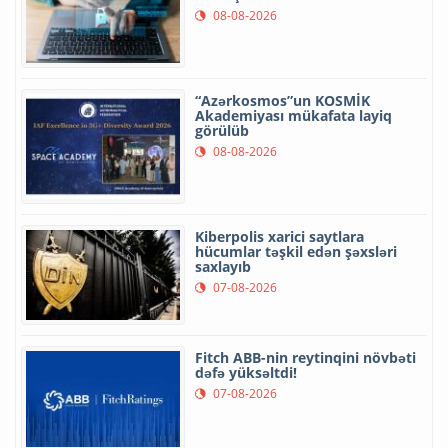
08-08-2026
“Azərkosmos”un KOSMİK
Akademiyası mükafata layiq
görülüb
08-08-2026
Kiberpolis xarici saytlara
hücumlar təşkil edən şəxsləri
saxlayıb
07-08-2026
Fitch ABB-nin reytinqini növbəti
dəfə yüksəltdi!
07-08-2026