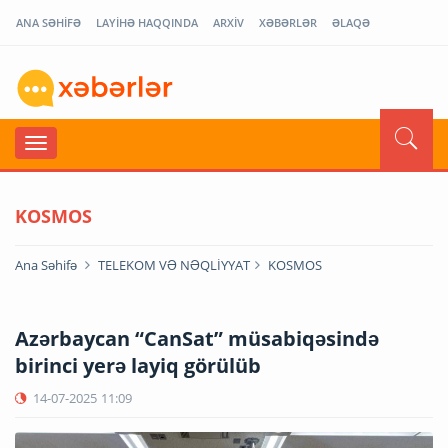
ANA SƏHİFƏ
LAYİHƏ HAQQINDA
ARXİV
XƏBƏRLƏR
ƏLAQƏ
KOSMOS
Ana Səhifə
TELEKOM VƏ NƏQLİYYAT
KOSMOS
Azərbaycan “CanSat” müsabiqəsində
birinci yerə layiq görülüb
14-07-2025
11:09