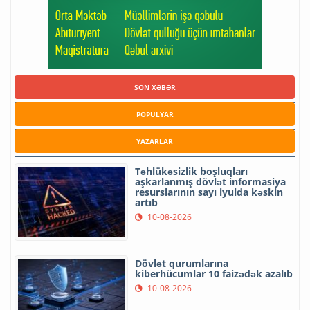
SON XƏBƏR
POPULYAR
YAZARLAR
Təhlükəsizlik boşluqları
aşkarlanmış dövlət informasiya
resurslarının sayı iyulda kəskin
artıb
10-08-2026
Dövlət qurumlarına
kiberhücumlar 10 faizədək azalıb
10-08-2026