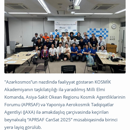
"Azərkosmos”un nəzdində fəaliyyət göstərən KOSMİK
Akademiyanın təşkilatçılığı ilə yaradılmış Milli Elmi
Komanda, Asiya-Sakit Okean Regionu Kosmik Agentliklərinin
Forumu (APRSAF) və Yaponiya Aerokosmik Tədqiqatlar
Agentliyi (JAXA) ilə əməkdaşlıq çərçivəsində keçirilən
beynəlxalq “APRSAF CanSat 2025” müsabiqəsində birinci
yerə layiq görülüb.