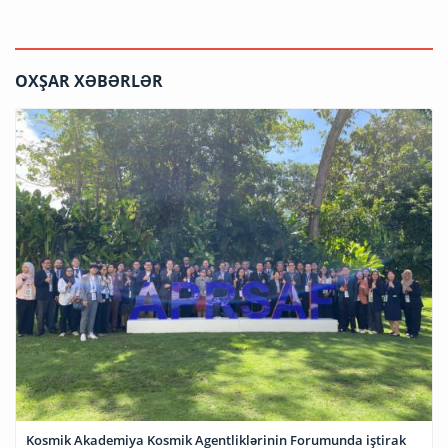
OXŞAR XƏBƏRLƏR
Kosmik Akademiya Kosmik Agentliklərinin Forumunda iştirak