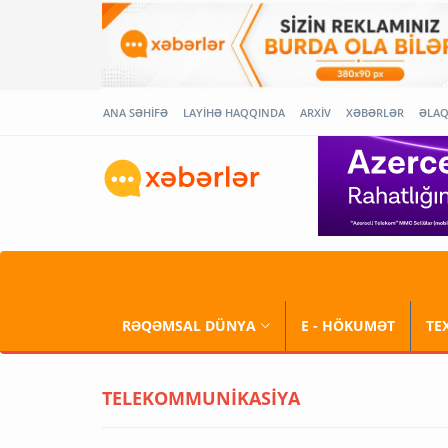
ANA SƏHİFƏ
LAYİHƏ HAQQINDA
ARXİV
XƏBƏRLƏR
ƏLA
RƏQƏMSAL DÜNYA
E - HÖKUMƏT
TE
TELEKOMMUNİKASİYA