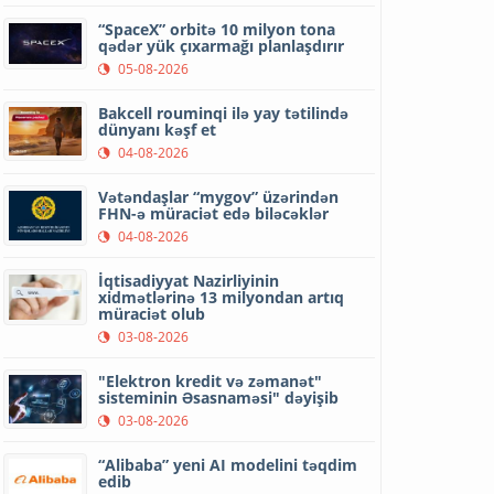
“SpaceX” orbitə 10 milyon tona
qədər yük çıxarmağı planlaşdırır
05-08-2026
Bakcell rouminqi ilə yay tətilində
dünyanı kəşf et
04-08-2026
Vətəndaşlar “mygov” üzərindən
FHN-ə müraciət edə biləcəklər
04-08-2026
İqtisadiyyat Nazirliyinin
xidmətlərinə 13 milyondan artıq
müraciət olub
03-08-2026
"Elektron kredit və zəmanət"
sisteminin Əsasnaməsi" dəyişib
03-08-2026
“Alibaba” yeni AI modelini təqdim
edib