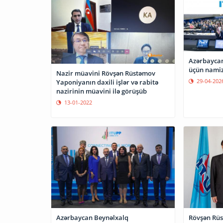
Azərbaycan
üçün namiz
Nazir müavini Rövşən Rüstəmov
29-04-202
Yaponiyanın daxili işlər və rabitə
nazirinin müavini ilə görüşüb
13-01-2022
Azərbaycan Beynəlxalq
Rövşən Rü