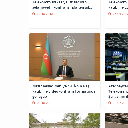
Telekommunikasiya İttifaqının
Telekommun
səlahiyyətli konfransında təmsil
katibi ilə 
olunur
29-10-2018
23-03-202
Nazir Rəşad Nəbiyev BTİ-nin Baş
Azərbaycan
katibi ilə videokonfrans formatında
Telekommun
görüşüb
Şurasının i
edir
22-10-2021
12-07-202