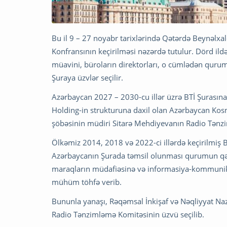
Bu il 9 – 27 noyabr tarixlərində Qətərdə Beynəlxal
Konfransının keçirilməsi nəzərdə tutulur. Dörd ildən
müavini, büroların direktorları, o cümlədən quru
Şuraya üzvlər seçilir.
Azərbaycan 2027 – 2030-cu illər üzrə BTİ Şurası
Holding-in strukturuna daxil olan Azərbaycan Kos
şöbəsinin müdiri Sitarə Mehdiyevanın Radio Tənzi
Ölkəmiz 2014, 2018 və 2022-ci illərdə keçirilmiş BT
Azərbaycanın Şurada təmsil olunması qurumun qəra
maraqların müdafiəsinə və informasiya-kommunikas
mühüm töhfə verib.
Bununla yanaşı, Rəqəmsal İnkişaf və Nəqliyyat Naz
Radio Tənzimləmə Komitəsinin üzvü seçilib.