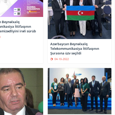
 Beynəlxalq
ikasiya İttifaqının
mizədliyini irəli sürüb
1
Azərbaycan Beynəlxalq
Telekommunikasiya İttifaqının
Şurasına üzv seçildi
04-10-2022