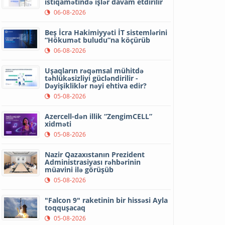
istiqamətində işlər davam etdirilir
06-08-2026
Beş İcra Hakimiyyəti İT sistemlərini
“Hökumət buludu”na köçürüb
06-08-2026
Uşaqların rəqəmsal mühitdə
təhlükəsizliyi gücləndirilir -
Dəyişikliklər nəyi ehtiva edir?
05-08-2026
Azercell-dən illik “ZengimCELL”
xidməti
05-08-2026
Nazir Qazaxıstanın Prezident
Administrasiyası rəhbərinin
müavini ilə görüşüb
05-08-2026
"Falcon 9" raketinin bir hissəsi Ayla
toqquşacaq
05-08-2026