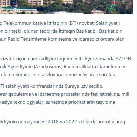
q Telekommunikasiya İttifaqının (BTİ) növbəti Səlahiyyətli
 bir təşkil olunan tədbirdə İttifaqın Baş katibi, Baş katibin
mun Radio Tənzimləmə Komitəsinə və idarəedici orqanı olan
na üzvlük üçün namizədliyini təqdim edib. Eyni zamanda AZCON
mik Agentliyinin (Azərkosmos) Radiotezliklərin idarəolunması
mləmə Komitəsinin üzvlüyünə namizədliyi irəli sürülüb.
İ səlahiyyətli konfranslarında Şuraya üzv seçilib.
r qəbuletmə və idarəetmə proseslərində fəal iştirakına, milli
iya texnologiyaları sahəsində prioritetlərin təşviqinə
irliyinin nümayəndəsi 2018 və 2022-ci illərdə ardıcıl olaraq