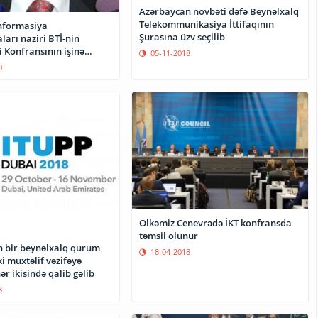
Azərbaycan növbəti dəfə Beynəlxalq
Telekommunikasiya İttifaqının
informasiya
Şurasına üzv seçilib
ları naziri BTİ-nin
i Konfransının işinə
05-11-2018
0
Ölkəmiz Cenevrədə İKT konfransda
təmsil olunur
 bir beynəlxalq qurum
18-04-2018
ki müxtəlif vəzifəyə
ər ikisində qalib gəlib
8