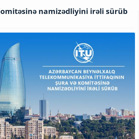
omitəsinə namizədliyini irəli sürüb