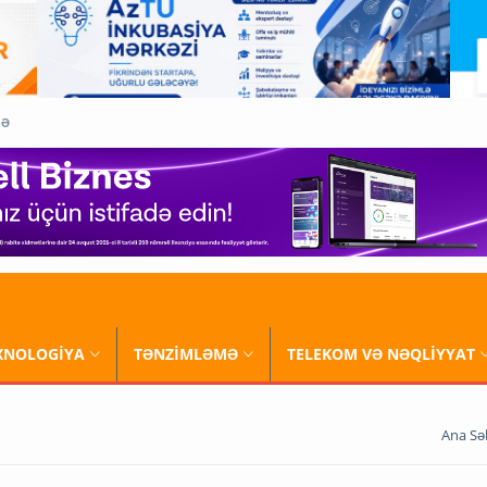
QƏ
XNOLOGİYA
TƏNZİMLƏMƏ
TELEKOM VƏ NƏQLİYYAT
Ana Sə