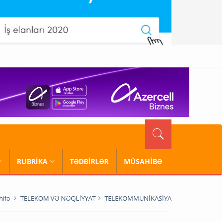
RUBRİKA
TƏDBİRLƏR
MÜSAHİBƏ
hifə
TELEKOM VƏ NƏQLİYYAT
TELEKOMMUNİKASİYA