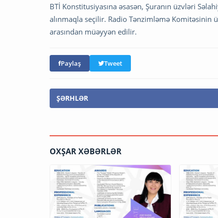
BTİ Konstitusiyasına əsasən, Şuranın üzvləri Səlahi
alınmaqla seçilir. Radio Tənzimləmə Komitəsinin üzv
arasından müəyyən edilir.
Paylaş
Tweet
ŞƏRHLƏR
OXŞAR XƏBƏRLƏR