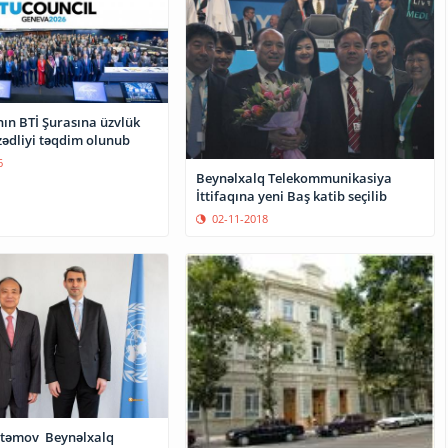
ın BTİ Şurasına üzvlük
ədliyi təqdim olunub
6
Beynəlxalq Telekommunikasiya
İttifaqına yeni Baş katib seçilib
02-11-2018
stəmov Beynəlxalq