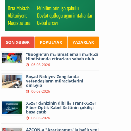
SON XƏBƏR
POPULYAR
YAZARLAR
“Google”un məlumat emalı mərkəzi
Hindistanda etirazlara səbəb olub
06-08-2026
Rəşad Nəbiyev Zəngilanda
vətəndaşların müraciətlərini
dinləyib
06-08-2026
Xəzər dənizinin dibi ilə Trans-Xəzər
Fiber-Optik Kabel Xəttinin çəkilişi
başa çatıb
06-08-2026
AZCON-a "Azərkosmos"la bağlı yeni