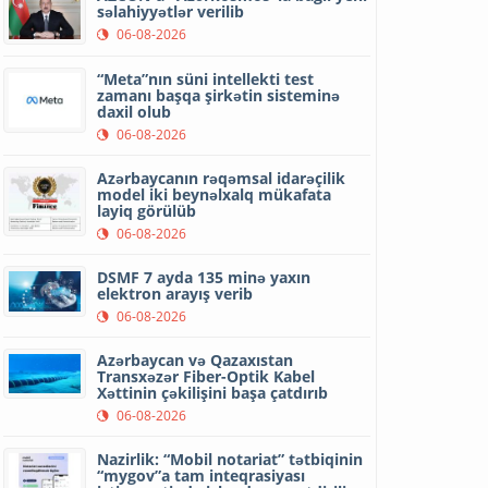
səlahiyyətlər verilib
06-08-2026
“Meta”nın süni intellekti test
zamanı başqa şirkətin sisteminə
daxil olub
06-08-2026
Azərbaycanın rəqəmsal idarəçilik
model iki beynəlxalq mükafata
layiq görülüb
06-08-2026
DSMF 7 ayda 135 minə yaxın
elektron arayış verib
06-08-2026
Azərbaycan və Qazaxıstan
Transxəzər Fiber-Optik Kabel
Xəttinin çəkilişini başa çatdırıb
06-08-2026
Nazirlik: “Mobil notariat” tətbiqinin
“mygov”a tam inteqrasiyası