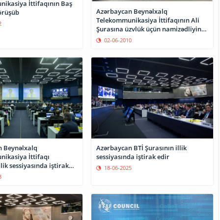
ikasiya İttifaqının Baş
Azərbaycan Beynəlxalq
görüşüb
Telekommunikasiya İttifaqının Ali
2
Şurasına üzvlük üçün namizədliyini
təqdim edib
02-06-2010
 Beynəlxalq
Azərbaycan BTİ Şurasının illik
ikasiya İttifaqı
sessiyasında iştirak edir
llik sessiyasında iştirak
18-06-2025
3