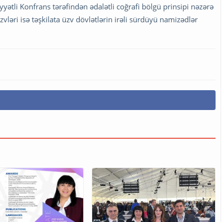
yyətli Konfrans tərəfindən ədalətli coğrafi bölgü prinsipi nəzərə
ləri isə təşkilata üzv dövlətlərin irəli sürdüyü namizədlər