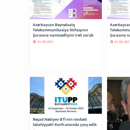
Azərbaycan Beynəlxalq
Azərbaycan
Telekommunikasiya İttifaqının
Telekommun
Şurasına namizədliyini irəli sürüb
Şurasına na
01-09-2021
01-09-202
Rəşad Nəbiyev BTİ-nin növbəti
Səlahiyyətli Konfransında çıxış edib