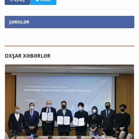
ŞƏRHLƏR
OXŞAR XƏBƏRLƏR