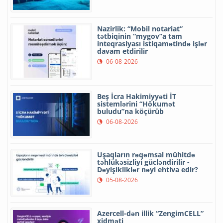
Nazirlik: “Mobil notariat”
tətbiqinin “mygov”a tam
inteqrasiyası istiqamətində işlər
davam etdirilir
06-08-2026
Beş İcra Hakimiyyəti İT
sistemlərini “Hökumət
buludu”na köçürüb
06-08-2026
Uşaqların rəqəmsal mühitdə
təhlükəsizliyi gücləndirilir -
Dəyişikliklər nəyi ehtiva edir?
05-08-2026
Azercell-dən illik “ZengimCELL”
xidməti