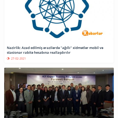
Nazirlik: Azad edilmiş ərazilərdə "ağıllı" xidmətlər mobil və
stasionar rabitə hesabına reallaşdırılır
27-02-2021