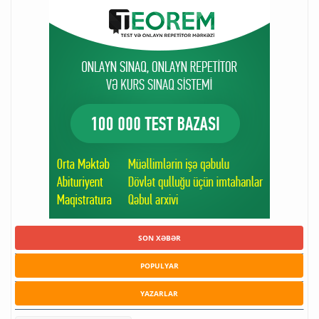
SON XƏBƏR
POPULYAR
YAZARLAR