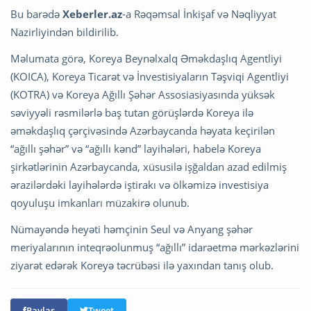
Bu barədə
Xeberler.az
-a Rəqəmsal İnkişaf və Nəqliyyat
Nazirliyindən bildirilib.
Məlumata görə, Koreya Beynəlxalq Əməkdaşlıq Agentliyi
(KOICA), Koreya Ticarət və İnvestisiyaların Təşviqi Agentliyi
(KOTRA) və Koreya Ağıllı Şəhər Assosiasiyasında yüksək
səviyyəli rəsmilərlə baş tutan görüşlərdə Koreya ilə
əməkdaşlıq çərçivəsində Azərbaycanda həyata keçirilən
“ağıllı şəhər” və “ağıllı kənd” layihələri, habelə Koreya
şirkətlərinin Azərbaycanda, xüsusilə işğaldan azad edilmiş
ərazilərdəki layihələrdə iştirakı və ölkəmizə investisiya
qoyuluşu imkanları müzakirə olunub.
Nümayəndə heyəti həmçinin Seul və Anyang şəhər
meriyalarının inteqrəolunmuş “ağıllı” idarəetmə mərkəzlərini
ziyarət edərək Koreyə təcrübəsi ilə yaxından tanış olub.
Paylaş
Tweet