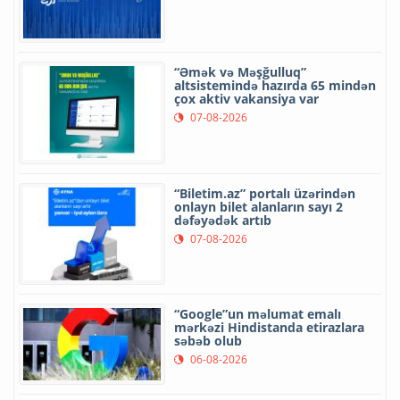
“Əmək və Məşğulluq”
altsistemində hazırda 65 mindən
çox aktiv vakansiya var
07-08-2026
“Biletim.az” portalı üzərindən
onlayn bilet alanların sayı 2
dəfəyədək artıb
07-08-2026
“Google”un məlumat emalı
mərkəzi Hindistanda etirazlara
səbəb olub
06-08-2026