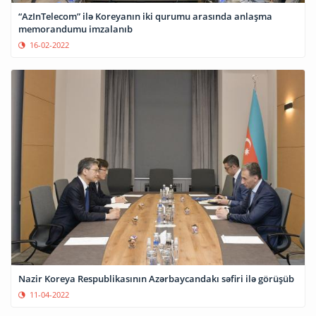
“AzInTelecom” ilə Koreyanın iki qurumu arasında anlaşma
memorandumu imzalanıb
16-02-2022
Nazir Koreya Respublikasının Azərbaycandakı səfiri ilə görüşüb
11-04-2022