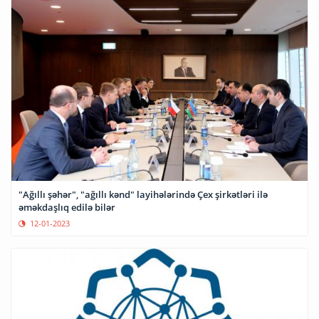
"Ağıllı şəhər", "ağıllı kənd" layihələrində Çex şirkətləri ilə
əməkdaşlıq edilə bilər
12-01-2023