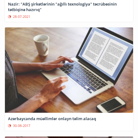
Nazir: "ABŞ şirkətlərinin "ağıllı texnologiya" təcrübəsinin
tətbiqinə hazırıq"
28-07-2021
Azərbaycanda müəllimlər onlayn təlim alacaq
30-08-2017