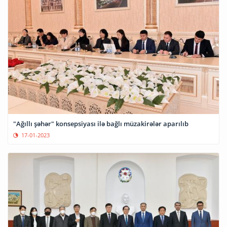
"Ağıllı şəhər" konsepsiyası ilə bağlı müzakirələr aparılıb
17-01-2023