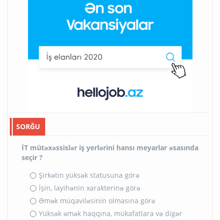
SORĞU
İT mütəxəssislər iş yerlərini hansı meyarlar əsasında
seçir ?
Şirkətin yüksək statusuna görə
İşin, layihənin xarakterinə görə
Əmək müqaviləsinin olmasına görə
Yüksək əmək haqqına, mükafatlara və digər