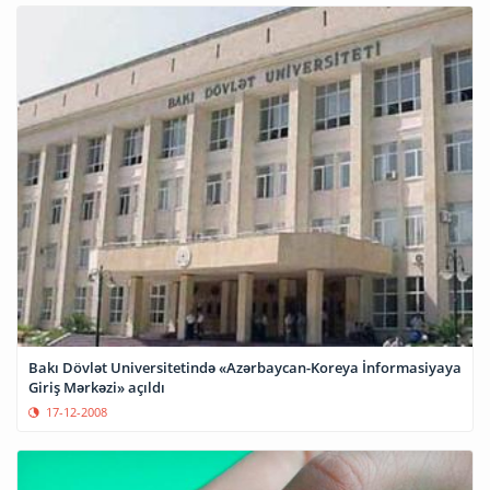
Bakı Dövlət Universitetində «Azərbaycan-Koreya İnformasiyaya
Giriş Mərkəzi» açıldı
17-12-2008