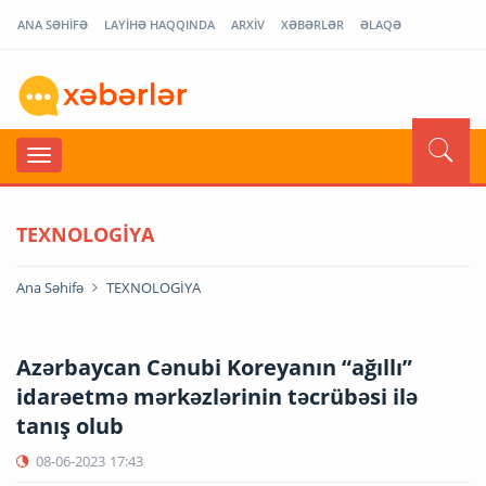
ANA SƏHİFƏ
LAYİHƏ HAQQINDA
ARXİV
XƏBƏRLƏR
ƏLAQƏ
TEXNOLOGİYA
Ana Səhifə
TEXNOLOGİYA
Azərbaycan Cənubi Koreyanın “ağıllı”
idarəetmə mərkəzlərinin təcrübəsi ilə
tanış olub
08-06-2023
17:43