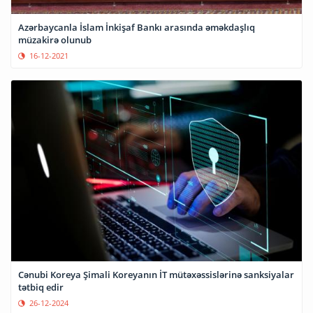
Azərbaycanla İslam İnkişaf Bankı arasında əməkdaşlıq
müzakirə olunub
16-12-2021
Cənubi Koreya Şimali Koreyanın İT mütəxəssislərinə sanksiyalar
tətbiq edir
26-12-2024