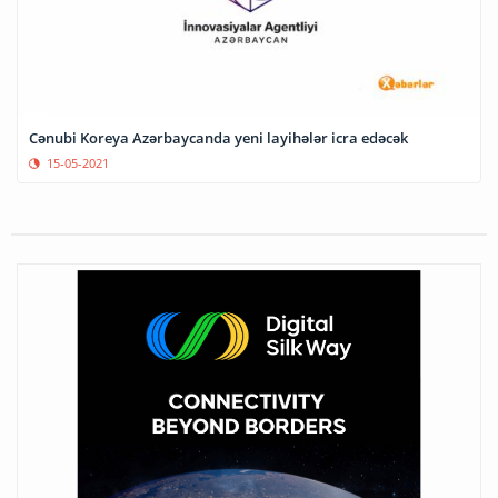
Cənubi Koreya Azərbaycanda yeni layihələr icra edəcək
15-05-2021