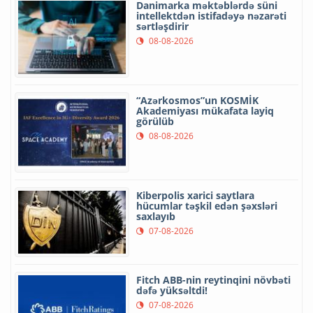
Danimarka məktəblərdə süni
intellektdən istifadəyə nəzarəti
sərtləşdirir
08-08-2026
“Azərkosmos”un KOSMİK
Akademiyası mükafata layiq
görülüb
08-08-2026
Kiberpolis xarici saytlara
hücumlar təşkil edən şəxsləri
saxlayıb
07-08-2026
Fitch ABB-nin reytinqini növbəti
dəfə yüksəltdi!
07-08-2026