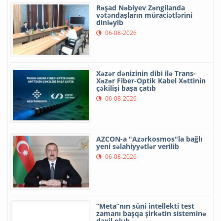
Rəşad Nəbiyev Zəngilanda
vətəndaşların müraciətlərini
dinləyib
06-08-2026
Xəzər dənizinin dibi ilə Trans-
Xəzər Fiber-Optik Kabel Xəttinin
çəkilişi başa çatıb
06-08-2026
AZCON-a "Azərkosmos"la bağlı
yeni səlahiyyətlər verilib
06-08-2026
“Meta”nın süni intellekti test
zamanı başqa şirkətin sisteminə
daxil olub