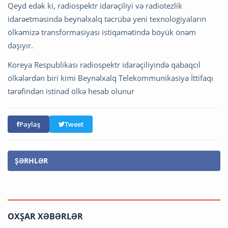
Qeyd edək ki, radiospektr idarəçiliyi və radiotezlik
idarəetməsində beynəlxalq təcrübə yeni texnologiyaların
ölkəmizə transformasiyası istiqamətində böyük önəm
daşıyır.
Koreya Respublikası radiospektr idarəçiliyində qabaqcıl
ölkələrdən biri kimi Beynəlxalq Telekommunikasiya İttifaqı
tərəfindən istinad ölkə hesab olunur
Paylaş
Tweet
ŞƏRHLƏR
OXŞAR XƏBƏRLƏR