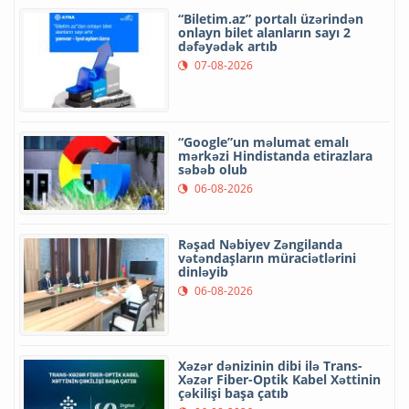
“Biletim.az” portalı üzərindən
onlayn bilet alanların sayı 2
dəfəyədək artıb
07-08-2026
“Google”un məlumat emalı
mərkəzi Hindistanda etirazlara
səbəb olub
06-08-2026
Rəşad Nəbiyev Zəngilanda
vətəndaşların müraciətlərini
dinləyib
06-08-2026
Xəzər dənizinin dibi ilə Trans-
Xəzər Fiber-Optik Kabel Xəttinin
çəkilişi başa çatıb