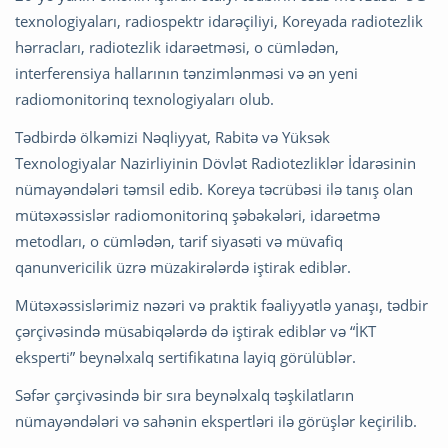
texnologiyaları, radiospektr idarəçiliyi, Koreyada radiotezlik
hərracları, radiotezlik idarəetməsi, o cümlədən,
interferensiya hallarının tənzimlənməsi və ən yeni
radiomonitorinq texnologiyaları olub.
Tədbirdə ölkəmizi Nəqliyyat, Rabitə və Yüksək
Texnologiyalar Nazirliyinin Dövlət Radiotezliklər İdarəsinin
nümayəndələri təmsil edib. Koreya təcrübəsi ilə tanış olan
mütəxəssislər radiomonitorinq şəbəkələri, idarəetmə
metodları, o cümlədən, tarif siyasəti və müvafiq
qanunvericilik üzrə müzakirələrdə iştirak ediblər.
Mütəxəssislərimiz nəzəri və praktik fəaliyyətlə yanaşı, tədbir
çərçivəsində müsabiqələrdə də iştirak ediblər və “İKT
eksperti” beynəlxalq sertifikatına layiq görülüblər.
Səfər çərçivəsində bir sıra beynəlxalq təşkilatların
nümayəndələri və sahənin ekspertləri ilə görüşlər keçirilib.