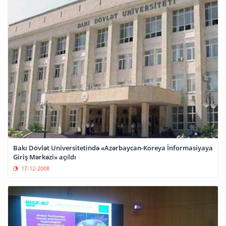
Bakı Dövlət Universitetində «Azərbaycan-Koreya İnformasiyaya
Giriş Mərkəzi» açıldı
17-12-2008