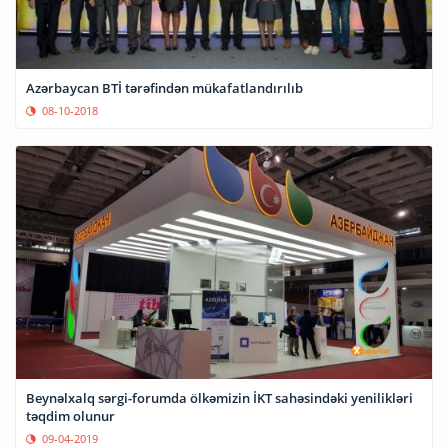
Azərbaycan BTİ tərəfindən mükafatlandırılıb
08-10-2018
Beynəlxalq sərgi-forumda ölkəmizin İKT sahəsindəki yenilikləri
təqdim olunur
09-04-2019