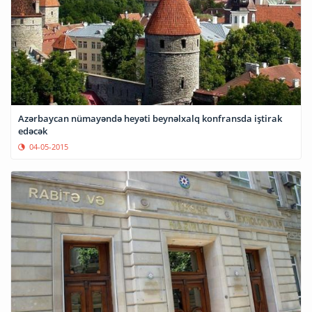
Azərbaycan nümayəndə heyəti beynəlxalq konfransda iştirak
edəcək
04-05-2015