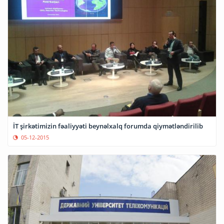
İT şirkətimizin fəaliyyəti beynəlxalq forumda qiymətləndirilib
05-12-2015