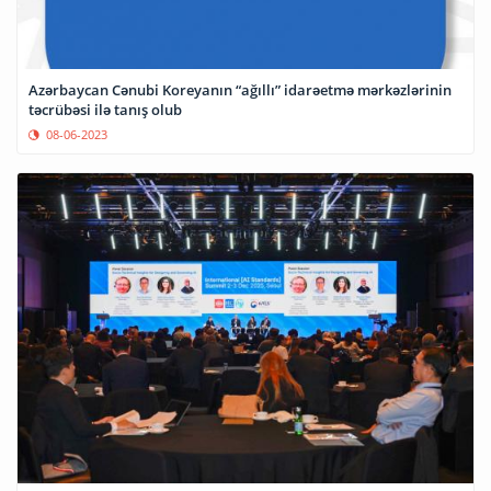
Azərbaycan Cənubi Koreyanın “ağıllı” idarəetmə mərkəzlərinin
təcrübəsi ilə tanış olub
08-06-2023