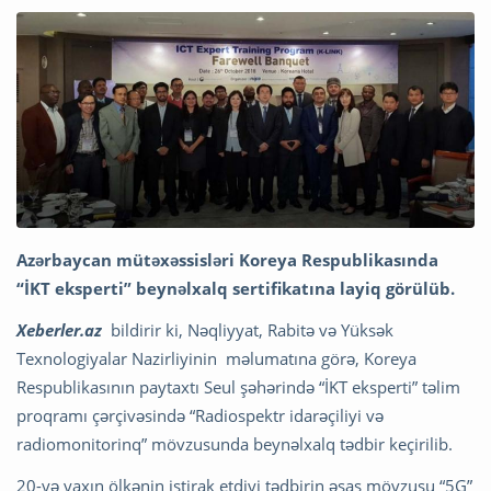
Azərbaycan mütəxəssisləri Koreya Respublikasında
“İKT eksperti” beynəlxalq sertifikatına layiq görülüb.
Xeberler.az
bildirir ki, Nəqliyyat, Rabitə və Yüksək
Texnologiyalar Nazirliyinin məlumatına görə, Koreya
Respublikasının paytaxtı Seul şəhərində “İKT eksperti” təlim
proqramı çərçivəsində “Radiospektr idarəçiliyi və
radiomonitorinq” mövzusunda beynəlxalq tədbir keçirilib.
20-yə yaxın ölkənin iştirak etdiyi tədbirin əsas mövzusu “5G”