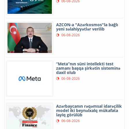
06-08-2026
AZCON-a "Azərkosmos"la bağlı
yeni səlahiyyətlər verilib
06-08-2026
“Meta”nın süni intellekti test
zamanı başqa şirkətin sisteminə
daxil olub
06-08-2026
Azərbaycanın rəqəmsal idarəçilik
model iki beynəlxalq mükafata
layiq görülüb
06-08-2026