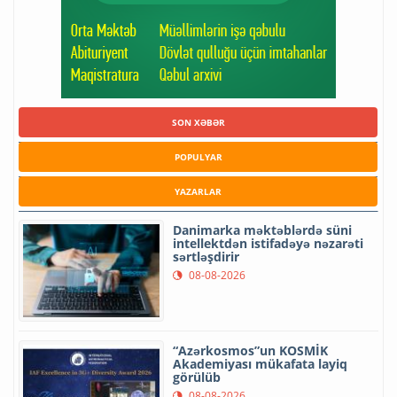
SON XƏBƏR
POPULYAR
YAZARLAR
Danimarka məktəblərdə süni
intellektdən istifadəyə nəzarəti
sərtləşdirir
08-08-2026
“Azərkosmos”un KOSMİK
Akademiyası mükafata layiq
görülüb
08-08-2026