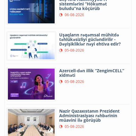
sistemlərini “Hökumət
buludu”na köçürüb
06-08-2026
Uşaqların rəqəmsal mühitdə
təhlükəsizliyi gücləndirilir -
Dəyişikliklər nəyi ehtiva edir?
05-08-2026
Azercell-dən illik “ZengimCELL”
xidməti
05-08-2026
Nazir Qazaxıstanın Prezident
Administrasiyası rəhbərinin
müavini ilə görüşüb
05-08-2026