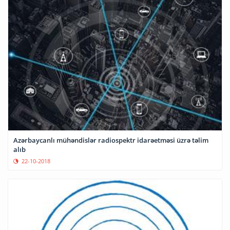
Azərbaycanlı mühəndislər radiospektr idarəetməsi üzrə təlim
alıb
22-10-2018