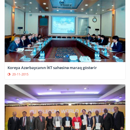
Koreya Azərbaycanın İKT sahəsinə maraq göstərir
20-11-2015