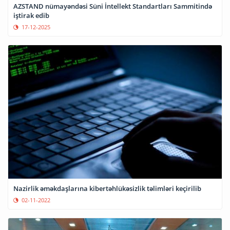
AZSTAND nümayəndəsi Süni İntellekt Standartları Sammitində
iştirak edib
17-12-2025
Nazirlik əməkdaşlarına kibertəhlükəsizlik təlimləri keçirilib
02-11-2022