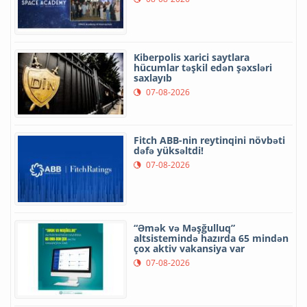
Kiberpolis xarici saytlara
hücumlar təşkil edən şəxsləri
saxlayıb
07-08-2026
Fitch ABB-nin reytinqini növbəti
dəfə yüksəltdi!
07-08-2026
“Əmək və Məşğulluq”
altsistemində hazırda 65 mindən
çox aktiv vakansiya var
07-08-2026