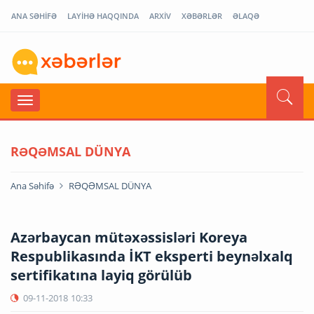
ANA SƏHİFƏ
LAYİHƏ HAQQINDA
ARXİV
XƏBƏRLƏR
ƏLAQƏ
RƏQƏMSAL DÜNYA
Ana Səhifə
RƏQƏMSAL DÜNYA
Azərbaycan mütəxəssisləri Koreya
Respublikasında İKT eksperti beynəlxalq
sertifikatına layiq görülüb
09-11-2018
10:33