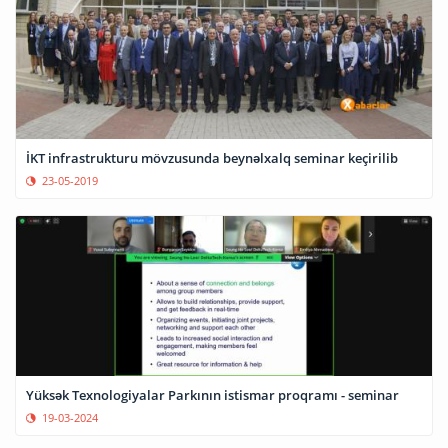
İKT infrastrukturu mövzusunda beynəlxalq seminar keçirilib
23-05-2019
Yüksək Texnologiyalar Parkının istismar proqramı - seminar
19-03-2024