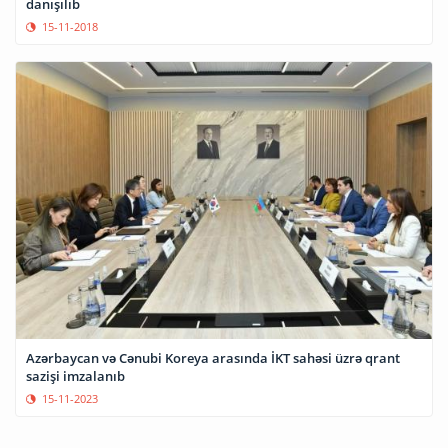
danışılıb
15-11-2018
Azərbaycan və Cənubi Koreya arasında İKT sahəsi üzrə qrant
sazişi imzalanıb
15-11-2023