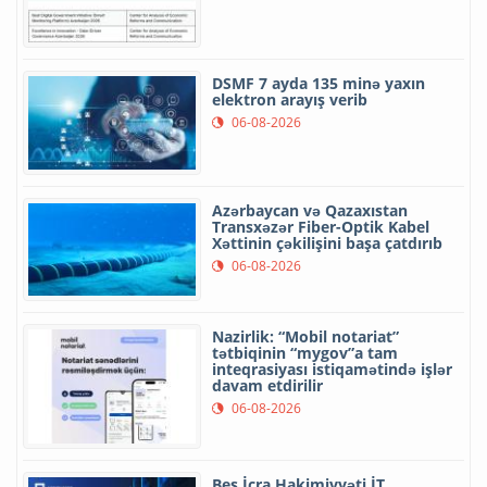
DSMF 7 ayda 135 minə yaxın
elektron arayış verib
06-08-2026
Azərbaycan və Qazaxıstan
Transxəzər Fiber-Optik Kabel
Xəttinin çəkilişini başa çatdırıb
06-08-2026
Nazirlik: “Mobil notariat”
tətbiqinin “mygov”a tam
inteqrasiyası istiqamətində işlər
davam etdirilir
06-08-2026
Beş İcra Hakimiyyəti İT