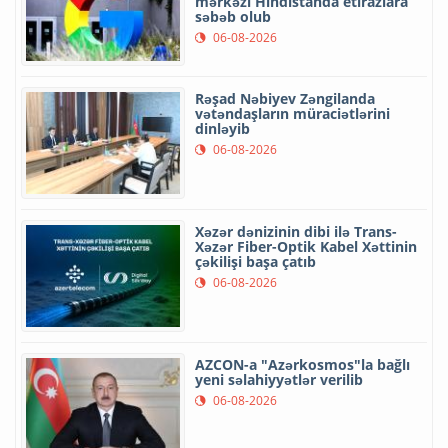
mərkəzi Hindistanda etirazlara
səbəb olub
06-08-2026
Rəşad Nəbiyev Zəngilanda
vətəndaşların müraciətlərini
dinləyib
06-08-2026
Xəzər dənizinin dibi ilə Trans-
Xəzər Fiber-Optik Kabel Xəttinin
çəkilişi başa çatıb
06-08-2026
AZCON-a "Azərkosmos"la bağlı
yeni səlahiyyətlər verilib
06-08-2026