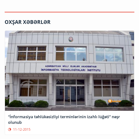
OXŞAR XƏBƏRLƏR
“İnformasiya təhlükəsizliyi terminlərinin izahlı lüğəti” nəşr
olunub
11-12-2015