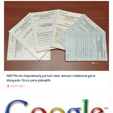
NRYTN-nin beynəlxalq jurnalı təsir əmsalı indeksinə görə
dünyada 10-cu yerə yüksəlib
02-07-2021