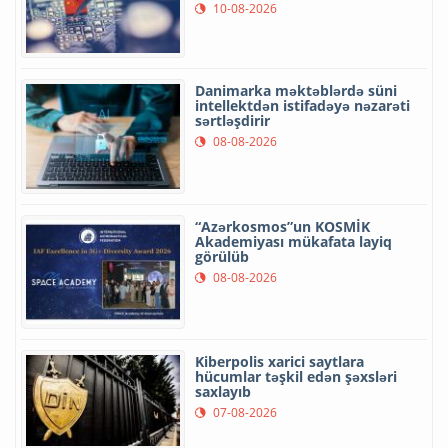
10-08-2026
Danimarka məktəblərdə süni
intellektdən istifadəyə nəzarəti
sərtləşdirir
08-08-2026
“Azərkosmos”un KOSMİK
Akademiyası mükafata layiq
görülüb
08-08-2026
Kiberpolis xarici saytlara
hücumlar təşkil edən şəxsləri
saxlayıb
07-08-2026