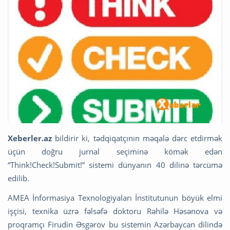
Xeberler.az
bildirir ki, tədqiqatçının məqalə dərc etdirmək
üçün doğru jurnal seçiminə kömək edən
“Think!Check!Submit!” sistemi dünyanın 40 dilinə tərcümə
edilib.
AMEA İnformasiya Texnologiyaları İnstitutunun böyük elmi
işçisi, texnika üzrə fəlsəfə doktoru Rəhilə Həsənova
və
proqramçı Firudin Əsgərov
bu sistemin Azərbaycan dilində