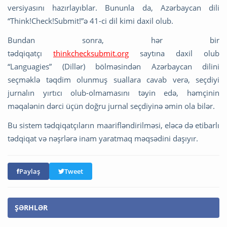
versiyasını hazırlayıblar. Bununla da, Azərbaycan dili
“Think!Check!Submit!”ə 41-ci dil kimi daxil olub.
Bundan sonra, hər bir
tədqiqatçı
thinkchecksubmit.org
saytına daxil olub
“Languagies” (Dillər) bölməsindən Azərbaycan dilini
seçməklə təqdim olunmuş suallara cavab verə, seçdiyi
jurnalın yırtıcı olub-olmamasını təyin edə, həmçinin
məqalənin dərci üçün doğru jurnal seçdiyinə əmin ola bilər.
Bu sistem tədqiqatçıların maarifləndirilməsi, eləcə də etibarlı
tədqiqat və nəşrlərə inam yaratmaq məqsədini daşıyır.
Paylaş
Tweet
ŞƏRHLƏR