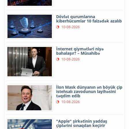
Dövlət qurumlarına
kiberhücumlar 10 faizədək azalıb
10-08-2026
İnternet qiymətləri niyə
bahalaşır? – Müsahibə
10-08-2026
İlon Mask dünyanın ən böyük çip
istehsalı zavodunun layihəsini
təqdim edib
10-08-2026
"Apple" şirkətinin yaddaş
çiplərini sınaqdan keçirir