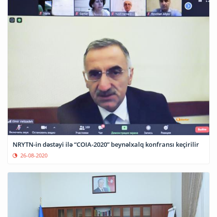
NRYTN-in dəstəyi ilə “COIA-2020” beynəlxalq konfransı keçirilir
26-08-2020