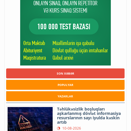
SON XƏBƏR
POPULYAR
YAZARLAR
Təhlükəsizlik boşluqları
aşkarlanmış dövlət informasiya
resurslarının sayı iyulda kəskin
artıb
10-08-2026