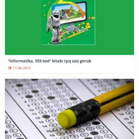
“İnformatika. 555 test” kitabı işıq üzü görüb
11-06-2015