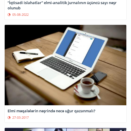
“İqtisadi islahatlar” elmi-analitik jurnalının üçüncü sayı nəşr
olunub
05-08-2022
Elmi məqalələrin nəşrində necə uğur qazanmalı?
27-03-2017