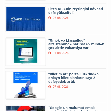
Fitch ABB-nin reytinqini növbəti
dəfə yüksəltdi!
07-08-2026
“Əmək və Məşğulluq”
altsistemində hazırda 65 mindən
çox aktiv vakansiya var
07-08-2026
“Biletim.az” portalı üzərindən
onlayn bilet alanların sayı 2
dəfəyədək artıb
07-08-2026
“Google”un məlumat emalı