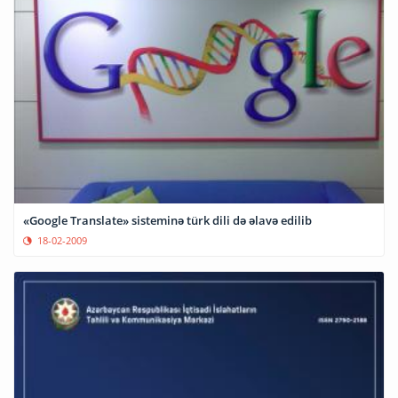
«Google Translate» sisteminə türk dili də əlavə edilib
18-02-2009