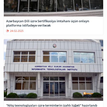
Azərbaycan Dili üzrə Sertifikasiya imtahanı üçün onlayn
platforma istifadəyə veriləcək
24-02-2025
“Nitq texnologiyaları üzrə terminlərin izahlı lüğəti” hazırlanıb