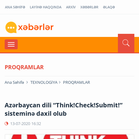
ANA SƏHİFƏ
LAYİHƏ HAQQINDA
ARXİV
XƏBƏRLƏR
ƏLAQƏ
PROQRAMLAR
Ana Səhifə
TEXNOLOGİYA
PROQRAMLAR
Azərbaycan dili “Think!Check!Submit!”
sisteminə daxil olub
13-07-2020
16:32