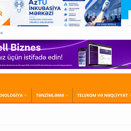
QƏ
XNOLOGİYA
TƏNZİMLƏMƏ
TELEKOM VƏ NƏQLİYYAT