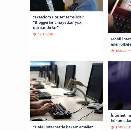
"Freedom House" təmsilçisi:
"Bloggerlər cinayətkar yox,
qurbandırlar"
12-11-2010
Mobil inter
edən ölkəl
18-03-200
İnterneti 
hökumətlər
"Halal internet"lə haram əməllər
17-02-201