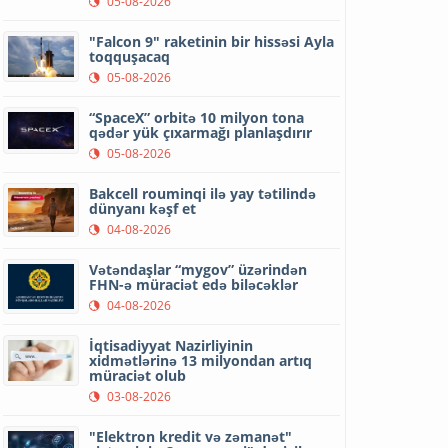
05-08-2026
"Falcon 9" raketinin bir hissəsi Ayla
toqquşacaq
05-08-2026
“SpaceX” orbitə 10 milyon tona
qədər yük çıxarmağı planlaşdırır
05-08-2026
Bakcell rouminqi ilə yay tətilində
dünyanı kəşf et
04-08-2026
Vətəndaşlar “mygov” üzərindən
FHN-ə müraciət edə biləcəklər
04-08-2026
İqtisadiyyat Nazirliyinin
xidmətlərinə 13 milyondan artıq
müraciət olub
03-08-2026
"Elektron kredit və zəmanət"