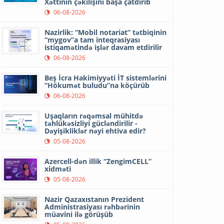
Xəttinin çəkilişini başa çatdırıb
06-08-2026
Nazirlik: “Mobil notariat” tətbiqinin
“mygov”a tam inteqrasiyası
istiqamətində işlər davam etdirilir
06-08-2026
Beş İcra Hakimiyyəti İT sistemlərini
“Hökumət buludu”na köçürüb
06-08-2026
Uşaqların rəqəmsal mühitdə
təhlükəsizliyi gücləndirilir -
Dəyişikliklər nəyi ehtiva edir?
05-08-2026
Azercell-dən illik “ZengimCELL”
xidməti
05-08-2026
Nazir Qazaxıstanın Prezident
Administrasiyası rəhbərinin
müavini ilə görüşüb