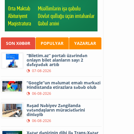
SON XƏBƏR
POPULYAR
YAZARLAR
“Biletim.az” portalı üzərindən
onlayn bilet alanların sayı 2
dəfəyədək artıb
07-08-2026
“Google”un məlumat emalı mərkəzi
Hindistanda etirazlara səbəb olub
06-08-2026
Rəşad Nəbiyev Zəngilanda
vətəndaşların müraciətlərini
dinləyib
06-08-2026
Xəzər dənizinin dibi ilə Trans-Xəzər