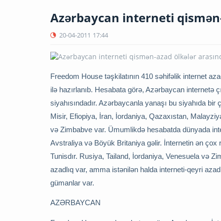
Azərbaycan interneti qismən-
20-04-2011
17:44
Freedom House təşkilatının 410 səhifəlik internet azad
ilə hazırlanıb. Hesabata görə, Azərbaycan internetə ç
siyahısındadır. Azərbaycanla yanaşı bu siyahıda bir 
Misir, Efiopiya, İran, İordaniya, Qazaxıstan, Malayzi
və Zimbabve var. Ümumlikdə hesabatda dünyada inter
Avstraliya və Böyük Britaniya gəlir. İnternetin ən ço
Tunisdır. Rusiya, Tailand, İordaniya, Venesuela və 
azadlıq var, amma istənilən halda interneti-qeyri azad
gümanlar var.
AZƏRBAYCAN