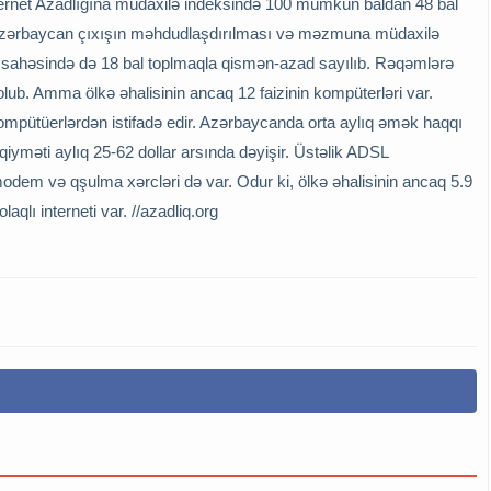
rnet Azadlığına müdaxilə indeksində 100 mümkün baldan 48 bal
zərbaycan çıxışın məhdudlaşdırılması və məzmuna müdaxilə
sı sahəsində də 18 bal toplmaqla qismən-azad sayılıb. Rəqəmlərə
ı olub. Amma ölkə əhalisinin ancaq 12 faizinin kompüterləri var.
 kompütüerlərdən istifadə edir. Azərbaycanda orta aylıq əmək haqqı
qiyməti aylıq 25-62 dollar arsında dəyişir. Üstəlik ADSL
modem və qşulma xərcləri də var. Odur ki, ölkə əhalisinin ancaq 5.9
olaqlı interneti var. //azadliq.org