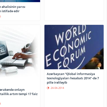
əhalisinin yarısı
 istifadə edir
0
Azərbaycan “Qlobal informasiya
texnologiyaları hesabatı 2014"-də 7
pillə irəliləyib
24-04-2014
ərakəndə onlayn
rtaillik artım tempi 17 faiz
3