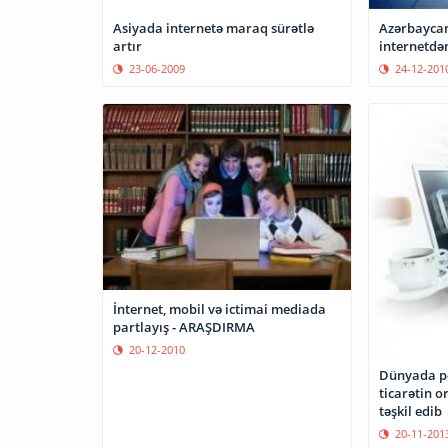
Asiyada internetə maraq sürətlə
Azərbaycan 
artır
internetdən
23-06-2009
24-12-201
İnternet, mobil və ictimai mediada
partlayış - ARAŞDIRMA
20-12-2010
Dünyada p
ticarətin o
təşkil edib
20-11-201