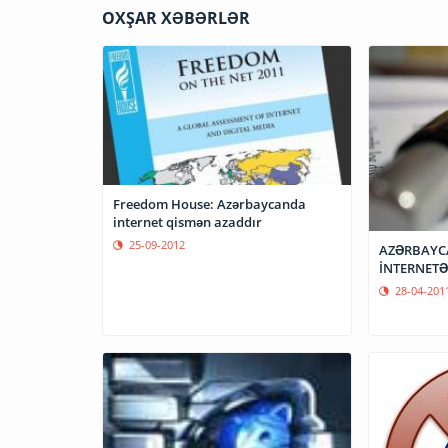
OXŞAR XƏBƏRLƏR
Freedom House: Azərbaycanda
internet qismən azaddır
25-09-2012
AZƏRBAYCA
İNTERNETƏ
28-04-201