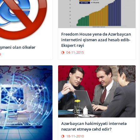
Freedom House yenə də Azərbaycan
internetini qismən azad hesab edib-
Ekspert rəyi
şməni olan ölkələr
04-11-2015
9
Azərbaycan hakimiyyəti internetə
nəzarət etməyə cəhd edir?
18-11-2010