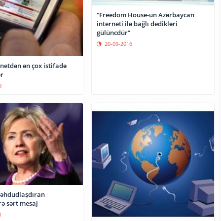
“Freedom House-un Azərbaycan
interneti ilə bağlı dedikləri
gülüncdür”
20-09-2016
netdən ən çox istifadə
ər
9
məhdudlaşdıran
ə sərt mesaj
1