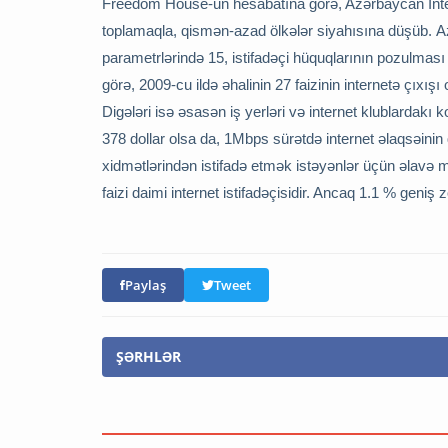
Freedom House-un hesabatına görə, Azərbaycan İnte
toplamaqla, qismən-azad ölkələr siyahısına düşüb.
A
parametrlərində 15, istifadəçi hüquqlarının pozulma
görə, 2009-cu ildə əhalinin 27 faizinin internetə çıxış
Digələri isə əsasən iş yerləri və internet klublardakı
378 dollar olsa da, 1Mbps sürətdə internet əlaqsəinin 
xidmətlərindən istifadə etmək istəyənlər üçün əlavə 
faizi daimi internet istifadəçisidir. Ancaq 1.1 % geniş z
Paylaş
Tweet
ŞƏRHLƏR