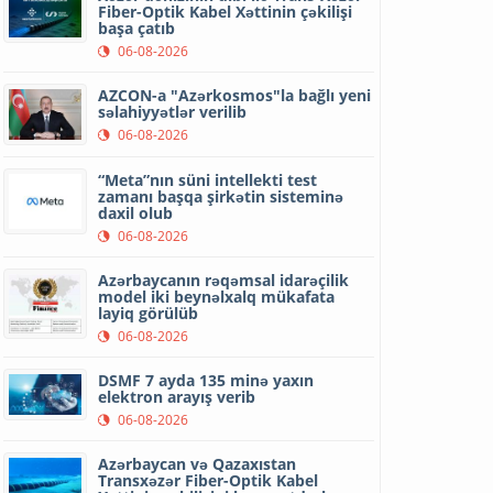
Fiber-Optik Kabel Xəttinin çəkilişi
başa çatıb
06-08-2026
AZCON-a "Azərkosmos"la bağlı yeni
səlahiyyətlər verilib
06-08-2026
“Meta”nın süni intellekti test
zamanı başqa şirkətin sisteminə
daxil olub
06-08-2026
Azərbaycanın rəqəmsal idarəçilik
model iki beynəlxalq mükafata
layiq görülüb
06-08-2026
DSMF 7 ayda 135 minə yaxın
elektron arayış verib
06-08-2026
Azərbaycan və Qazaxıstan
Transxəzər Fiber-Optik Kabel