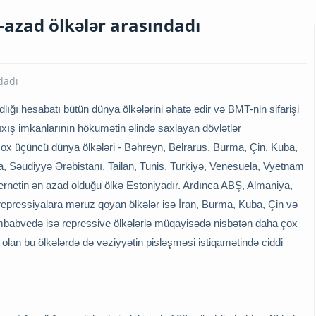
azad ölkələr arasındadı
lığı hesabatı bütün dünya ölkələrini əhatə edir və BMT-nin sifarişi
ıxış imkanlarının hökumətin əlində saxlayan dövlətlər
çox üçüncü dünya ölkələri - Bəhreyn, Belrarus, Burma, Çin, Kuba,
ya, Səudiyyə Ərəbistanı, Tailan, Tunis, Turkiyə, Venesuela, Vyetnam
netin ən azad olduğu ölkə Estoniyadır. Ardınca ABŞ, Almaniya,
x repressiyalara məruz qoyan ölkələr isə İran, Burma, Kuba, Çin və
Zimbabvedə isə repressive ölkələrlə müqayisədə nisbətən daha çox
 olan bu ölkələrdə də vəziyyətin pisləşməsi istiqamətində ciddi