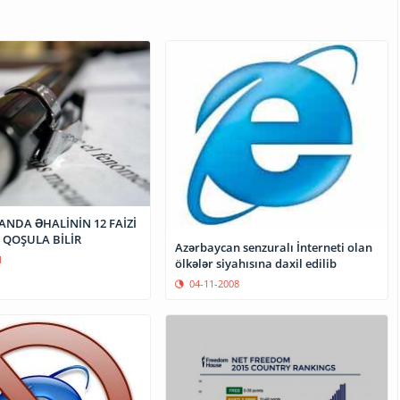
NDA ƏHALİNİN 12 FAİZİ
 QOŞULA BİLİR
Azərbaycan senzuralı İnterneti olan
1
ölkələr siyahısına daxil edilib
04-11-2008