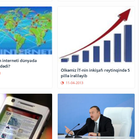
 interneti dünyada
rdədi?
Ölkəmiz İT-nin inkişafı reytinqində 5
1
pillə irəliləyib
11-04-2013