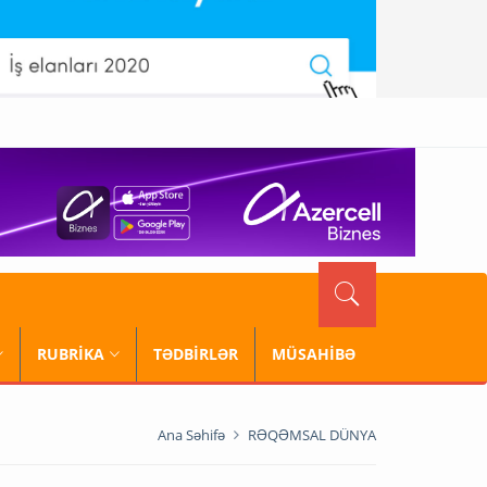
RUBRİKA
TƏDBİRLƏR
MÜSAHİBƏ
Ana Səhifə
RƏQƏMSAL DÜNYA