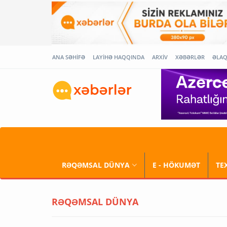
ANA SƏHİFƏ
LAYİHƏ HAQQINDA
ARXİV
XƏBƏRLƏR
ƏLA
RƏQƏMSAL DÜNYA
E - HÖKUMƏT
TE
RƏQƏMSAL DÜNYA