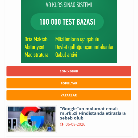
SON XƏBƏR
POPULYAR
YAZARLAR
“Google”un məlumat emalı
mərkəzi Hindistanda etirazlara
səbəb olub
06-08-2026