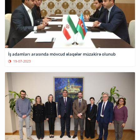
İş adamları arasında mövcud əlaqələr müzakirə olunub
19-07-2023