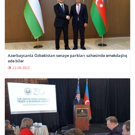
Azərbaycanla Özbəkistan sənaye parkları sahəsində əməkdaşlıq
edə bilər
22-08-2023