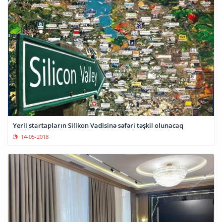
Yerli startapların Silikon Vadisinə səfəri təşkil olunacaq
14-05-2018