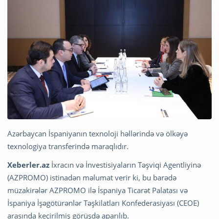
Azərbaycan İspaniyanın texnoloji həllərində və ölkəyə
texnologiya transferində maraqlıdır.
Xeberler.az
İxracın və İnvestisiyaların Təşviqi Agentliyinə
(AZPROMO) istinadən məlumat verir ki, bu barədə
müzakirələr AZPROMO ilə İspaniya Ticarət Palatası və
İspaniya İşəgötürənlər Təşkilatları Konfederasiyası (CEOE)
arasında keçirilmiş görüşdə aparılıb.