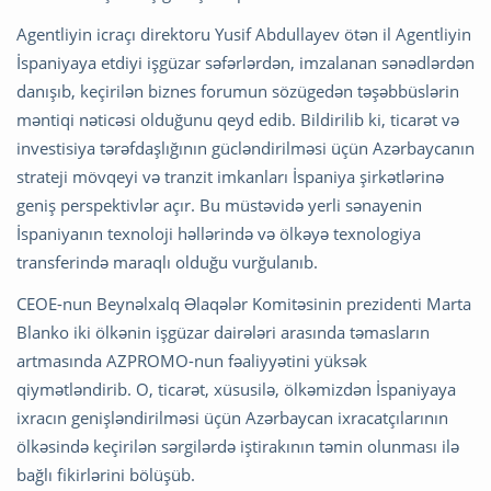
Agentliyin icraçı direktoru Yusif Abdullayev ötən il Agentliyin
İspaniyaya etdiyi işgüzar səfərlərdən, imzalanan sənədlərdən
danışıb, keçirilən biznes forumun sözügedən təşəbbüslərin
məntiqi nəticəsi olduğunu qeyd edib. Bildirilib ki, ticarət və
investisiya tərəfdaşlığının gücləndirilməsi üçün Azərbaycanın
strateji mövqeyi və tranzit imkanları İspaniya şirkətlərinə
geniş perspektivlər açır. Bu müstəvidə yerli sənayenin
İspaniyanın texnoloji həllərində və ölkəyə texnologiya
transferində maraqlı olduğu vurğulanıb.
CEOE-nun Beynəlxalq Əlaqələr Komitəsinin prezidenti Marta
Blanko iki ölkənin işgüzar dairələri arasında təmasların
artmasında AZPROMO-nun fəaliyyətini yüksək
qiymətləndirib. O, ticarət, xüsusilə, ölkəmizdən İspaniyaya
ixracın genişləndirilməsi üçün Azərbaycan ixracatçılarının
ölkəsində keçirilən sərgilərdə iştirakının təmin olunması ilə
bağlı fikirlərini bölüşüb.