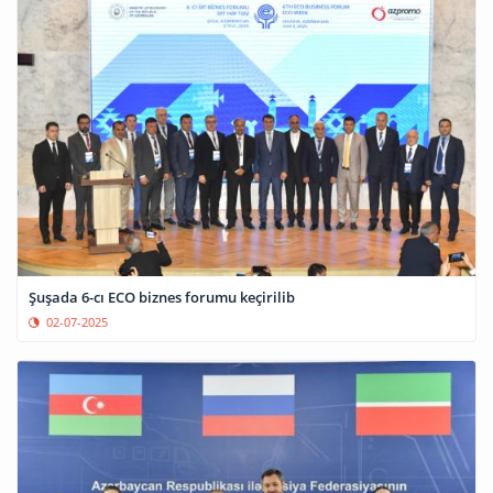
Şuşada 6-cı ECO biznes forumu keçirilib
02-07-2025