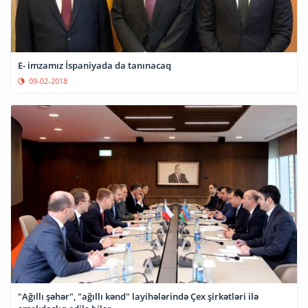
E- imzamız İspaniyada da tanınacaq
09-02-2018
"Ağıllı şəhər", "ağıllı kənd" layihələrində Çex şirkətləri ilə