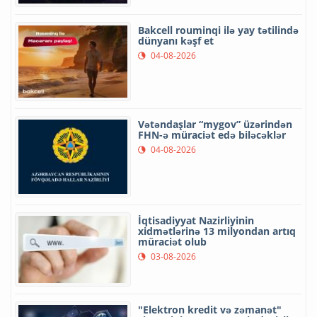
Bakcell rouminqi ilə yay tətilində
dünyanı kəşf et
04-08-2026
Vətəndaşlar “mygov” üzərindən
FHN-ə müraciət edə biləcəklər
04-08-2026
İqtisadiyyat Nazirliyinin
xidmətlərinə 13 milyondan artıq
müraciət olub
03-08-2026
"Elektron kredit və zəmanət"