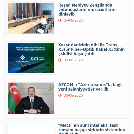
Rəşad Nəbiyev Zəngilanda
vətəndaşların müraciətlərini
dinləyib
06-08-2026
Xəzər dənizinin dibi ilə Trans-
Xəzər Fiber-Optik Kabel Xəttinin
çəkilişi başa çatıb
06-08-2026
AZCON-a "Azərkosmos"la bağlı
yeni səlahiyyətlər verilib
06-08-2026
“Meta”nın süni intellekti test
zamanı başqa şirkətin sisteminə