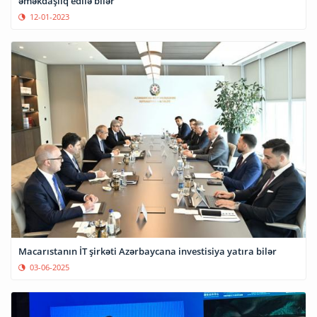
əməkdaşlıq edilə bilər
12-01-2023
Macarıstanın İT şirkəti Azərbaycana investisiya yatıra bilər
03-06-2025