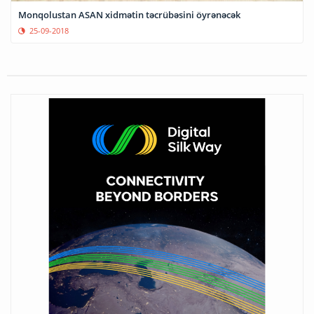
Monqolustan ASAN xidmətin təcrübəsini öyrənəcək
25-09-2018