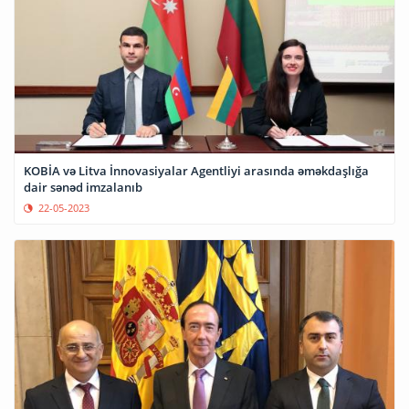
KOBİA və Litva İnnovasiyalar Agentliyi arasında əməkdaşlığa
dair sənəd imzalanıb
22-05-2023