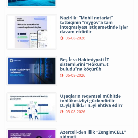
Nazirlik: “Mobil notariat”
tətbiqinin “mygov”a tam
inteqrasiyası istiqamətində işlər
davam etdirilir
06-08-2026
Beş İcra Hakimiyyəti İT
sistemlərini “Hökumət
buludu”na köçürüb
06-08-2026
Uşaqların rəqəmsal mühitdə
təhlükəsizliyi gücləndirilir -
Dəyişikliklər nəyi ehtiva edir?
05-08-2026
Azercell-dən illik “ZengimCELL”
xidməti