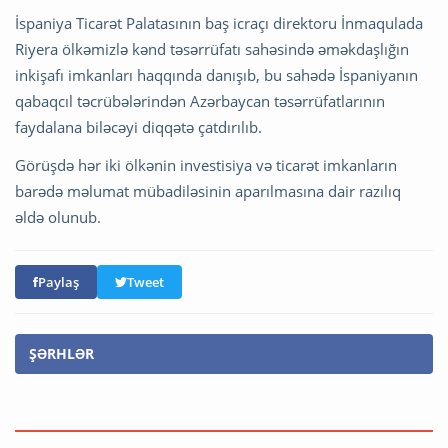
İspaniya Ticarət Palatasının baş icraçı direktoru İnmaqulada
Riyera ölkəmizlə kənd təsərrüfatı sahəsində əməkdaşlığın
inkişafı imkanları haqqında danışıb, bu sahədə İspaniyanın
qabaqcıl təcrübələrindən Azərbaycan təsərrüfatlarının
faydalana biləcəyi diqqətə çatdırılıb.
Görüşdə hər iki ölkənin investisiya və ticarət imkanların
barədə məlumat mübadiləsinin aparılmasına dair razılıq
əldə olunub.
Paylaş
Tweet
ŞƏRHLƏR