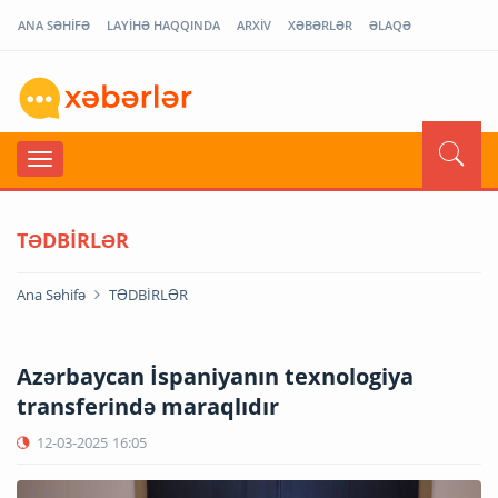
ANA SƏHİFƏ
LAYİHƏ HAQQINDA
ARXİV
XƏBƏRLƏR
ƏLAQƏ
TƏDBİRLƏR
Ana Səhifə
TƏDBİRLƏR
Azərbaycan İspaniyanın texnologiya
transferində maraqlıdır
12-03-2025
16:05