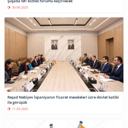
Şuşada İƏT biznes forumu keçiriləcək
30-06-2025
Rəşad Nəbiyev İspaniyanın Ticarət məsələləri üzrə dövlət katibi
ilə görüşüb
11-03-2025