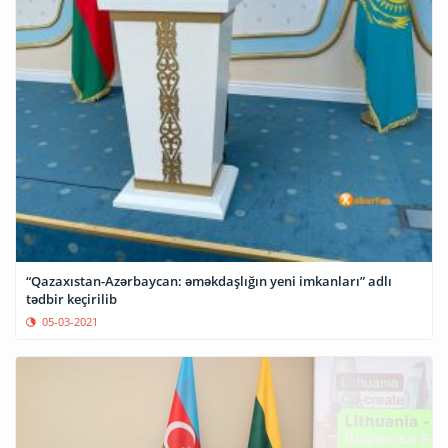
“Qazaxıstan-Azərbaycan: əməkdaşlığın yeni imkanları” adlı
tədbir keçirilib
05-03-2021