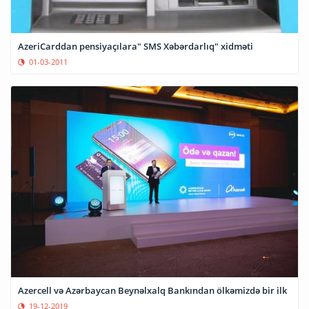
AzeriCarddan pensiyaçılara" SMS Xəbərdarlıq" xidməti
01-03-2011
Azercell və Azərbaycan Beynəlxalq Bankından ölkəmizdə bir ilk
19-12-2019