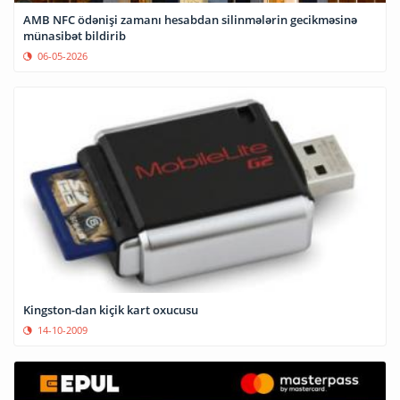
AMB NFC ödənişi zamanı hesabdan silinmələrin gecikməsinə
münasibət bildirib
06-05-2026
Kingston-dan kiçik kart oxucusu
14-10-2009