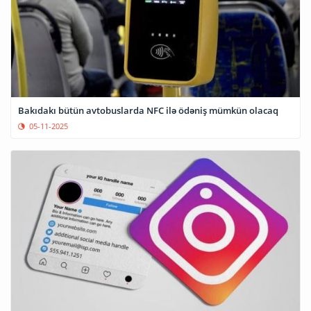
Bakıdakı bütün avtobuslarda NFC ilə ödəniş mümkün olacaq
05-11-2025