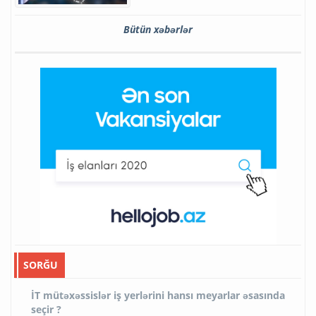
Bütün xəbərlər
SORĞU
İT mütəxəssislər iş yerlərini hansı meyarlar əsasında
seçir ?