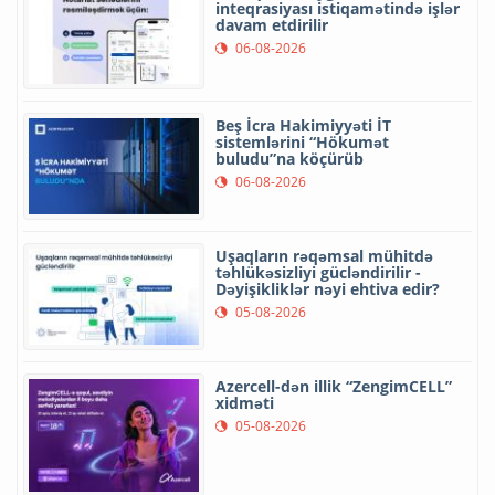
inteqrasiyası istiqamətində işlər
davam etdirilir
06-08-2026
Beş İcra Hakimiyyəti İT
sistemlərini “Hökumət
buludu”na köçürüb
06-08-2026
Uşaqların rəqəmsal mühitdə
təhlükəsizliyi gücləndirilir -
Dəyişikliklər nəyi ehtiva edir?
05-08-2026
Azercell-dən illik “ZengimCELL”
xidməti
05-08-2026