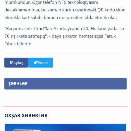
mümkündür. Əgər telefon NFC texnologiyasını
dəstəkləməmirsə, bu zaman kartın üzərindəki QR kodu skan
etməklə kart sahibi barədə məlumatları əldə etmək olar.
"Rəqəmsal vizit kart"ları Azərbaycanda 20, Hollandiyada isə
70 nşirkətə satmışıq", - deyə şirkətin həmtəsisçisi Faruk
Çıbuk bildirib.
Paylaş
Tweet
ŞƏRHLƏR
OXŞAR XƏBƏRLƏR