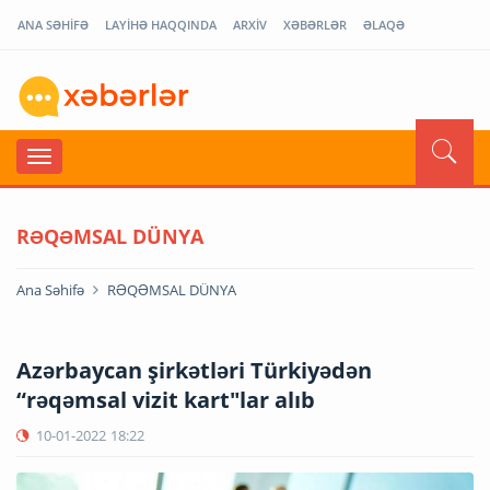
ANA SƏHİFƏ
LAYİHƏ HAQQINDA
ARXİV
XƏBƏRLƏR
ƏLAQƏ
RƏQƏMSAL DÜNYA
Ana Səhifə
RƏQƏMSAL DÜNYA
Azərbaycan şirkətləri Türkiyədən
“rəqəmsal vizit kart"lar alıb
10-01-2022
18:22