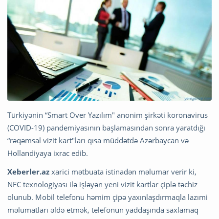
Türkiyənin “Smart Over Yazılım" anonim şirkəti koronavirus
(COVID-19) pandemiyasının başlamasından sonra yaratdığı
“rəqəmsal vizit kart"ları qısa müddətdə Azərbaycan və
Hollandiyaya ixrac edib.
Xeberler.az
xarici mətbuata istinadən məlumar verir ki,
NFC texnologiyası ilə işləyən yeni vizit kartlar çiplə təchiz
olunub. Mobil telefonu həmim çipə yaxınlaşdırmaqla lazımi
məlumatları əldə etmək, telefonun yaddaşında saxlamaq