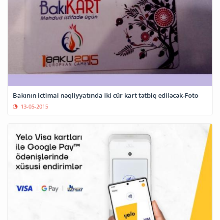
Bakının ictimai nəqliyyatında iki cür kart tətbiq ediləcək-Foto
13-05-2015