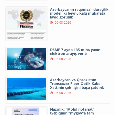
Azərbaycanın rəqəmsal idarəçilik
model iki beynəlxalq mükafata
layiq görülüb
06-08-2026
DSMF 7 ayda 135 minə yaxın
elektron arayış verib
06-08-2026
Azərbaycan və Qazaxıstan
Transxəzər Fiber-Optik Kabel
Xəttinin çəkilişini başa çatdırıb
06-08-2026
Nazirlik: “Mobil notariat”
tətbiqinin “mygov”a tam