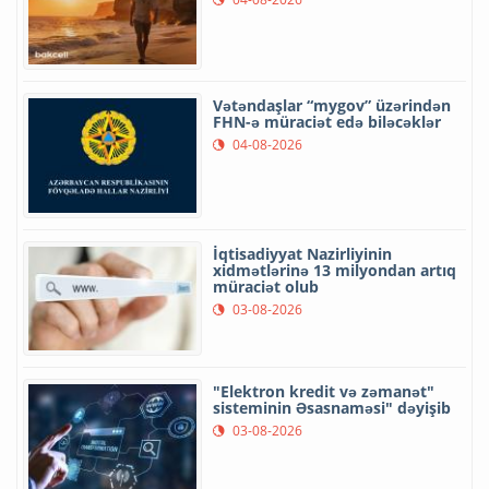
Vətəndaşlar “mygov” üzərindən
FHN-ə müraciət edə biləcəklər
04-08-2026
İqtisadiyyat Nazirliyinin
xidmətlərinə 13 milyondan artıq
müraciət olub
03-08-2026
"Elektron kredit və zəmanət"
sisteminin Əsasnaməsi" dəyişib
03-08-2026