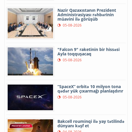
Nazir Qazaxıstanın Prezident
Administrasiyası rəhbərinin
müavini ilə görüşüb
05-08-2026
"Falcon 9" raketinin bir hissəsi
Ayla toqquşacaq
05-08-2026
“SpaceX” orbitə 10 milyon tona
qədər yük çıxarmağı planlaşdırır
05-08-2026
Bakcell rouminqi ilə yay tətilində
dünyanı kəşf et
04-08-2026