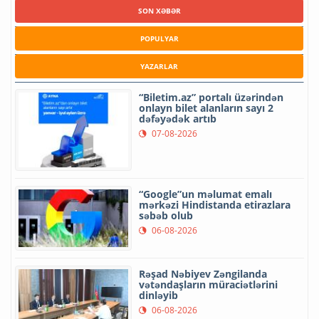
SON XƏBƏR
POPULYAR
YAZARLAR
“Biletim.az” portalı üzərindən
onlayn bilet alanların sayı 2
dəfəyədək artıb
07-08-2026
“Google”un məlumat emalı
mərkəzi Hindistanda etirazlara
səbəb olub
06-08-2026
Rəşad Nəbiyev Zəngilanda
vətəndaşların müraciətlərini
dinləyib
06-08-2026