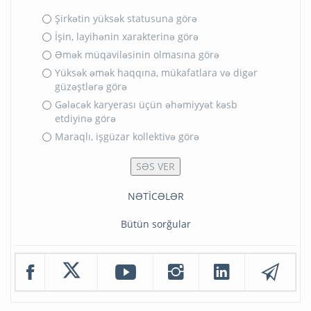
Şirkətin yüksək statusuna görə
İşin, layihənin xarakterinə görə
Əmək müqaviləsinin olmasına görə
Yüksək əmək haqqına, mükafatlara və digər
güzəştlərə görə
Gələcək karyerası üçün əhəmiyyət kəsb
etdiyinə görə
Maraqlı, işgüzar kollektivə görə
NƏTİCƏLƏR
Bütün sorğular