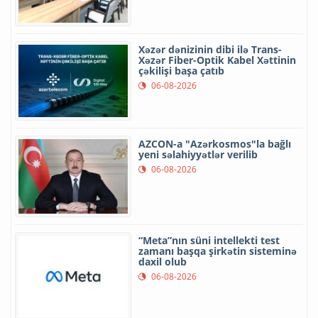
Xəzər dənizinin dibi ilə Trans-
Xəzər Fiber-Optik Kabel Xəttinin
çəkilişi başa çatıb
06-08-2026
AZCON-a "Azərkosmos"la bağlı
yeni səlahiyyətlər verilib
06-08-2026
“Meta”nın süni intellekti test
zamanı başqa şirkətin sisteminə
daxil olub
06-08-2026