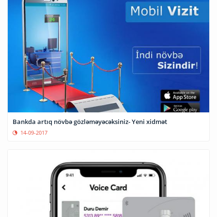
Bankda artıq növbə gözləməyəcəksiniz- Yeni xidmət
14-09-2017