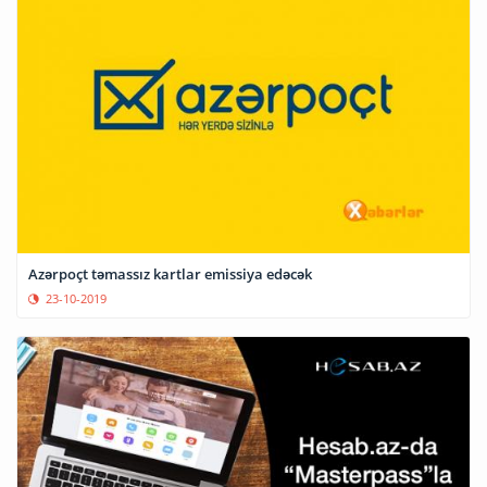
Azərpoçt təmassız kartlar emissiya edəcək
23-10-2019