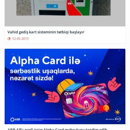
Vahid gediş kart sisteminin tətbiqi başlayır
12-05-2015
ABB Alfa nəsli üçün Alpha Card məhsulunu təqdim edib