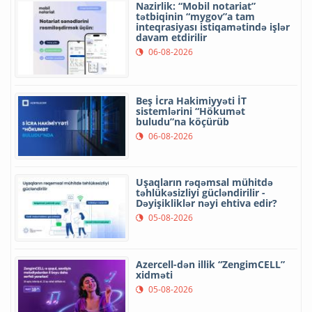
Nazirlik: “Mobil notariat”
tətbiqinin “mygov”a tam
inteqrasiyası istiqamətində işlər
davam etdirilir
06-08-2026
Beş İcra Hakimiyyəti İT
sistemlərini “Hökumət
buludu”na köçürüb
06-08-2026
Uşaqların rəqəmsal mühitdə
təhlükəsizliyi gücləndirilir -
Dəyişikliklər nəyi ehtiva edir?
05-08-2026
Azercell-dən illik “ZengimCELL”
xidməti
05-08-2026