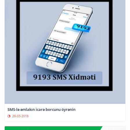
SMS-lə əmlakın icarə borcunu öyrənin
28-03-2018