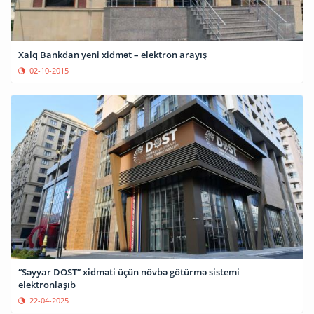
Xalq Bankdan yeni xidmət – elektron arayış
02-10-2015
“Səyyar DOST” xidməti üçün növbə götürmə sistemi
elektronlaşıb
22-04-2025