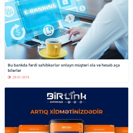
Bu bankda fərdi sahibkarlar onlayn müştəri ola və hesab aça
bilərlər
29-01-2019