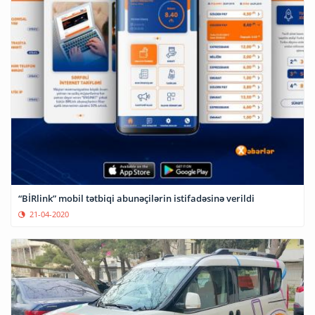
“BİRlink” mobil tətbiqi abunəçilərin istifadəsinə verildi
21-04-2020