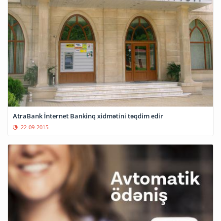
AtraBank İnternet Bankinq xidmətini təqdim edir
22-09-2015