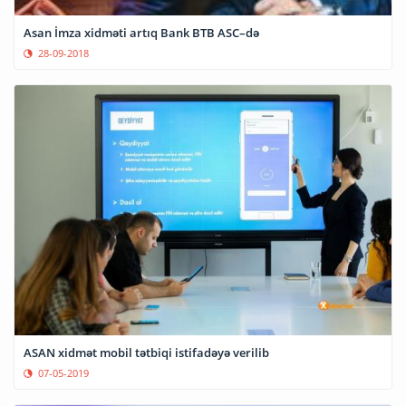
Asan İmza xidməti artıq Bank BTB ASC–də
28-09-2018
ASAN xidmət mobil tətbiqi istifadəyə verilib
07-05-2019