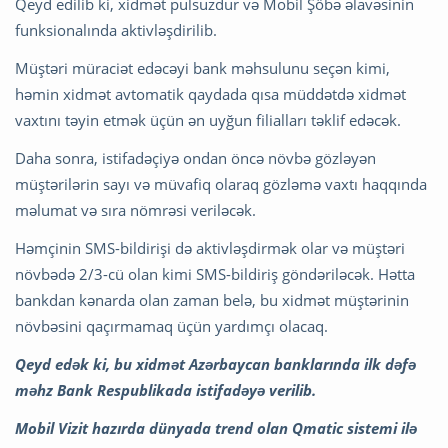
Qeyd edilib ki, xidmət pulsuzdur və Mobil Şöbə əlavəsinin
funksionalında aktivləşdirilib.
Müştəri müraciət edəcəyi bank məhsulunu seçən kimi,
həmin xidmət avtomatik qaydada qısa müddətdə xidmət
vaxtını təyin etmək üçün ən uyğun filialları təklif edəcək.
Daha sonra, istifadəçiyə ondan öncə növbə gözləyən
müştərilərin sayı və müvafiq olaraq gözləmə vaxtı haqqında
məlumat və sıra nömrəsi veriləcək.
Həmçinin SMS-bildirişi də aktivləşdirmək olar və müştəri
növbədə 2/3-cü olan kimi SMS-bildiriş göndəriləcək. Hətta
bankdan kənarda olan zaman belə, bu xidmət müştərinin
növbəsini qaçırmamaq üçün yardımçı olacaq.
Qeyd edək ki, bu xidmət Azərbaycan banklarında ilk dəfə
məhz Bank Respublikada istifadəyə verilib.
Mobil Vizit hazırda dünyada trend olan Qmatic sistemi ilə