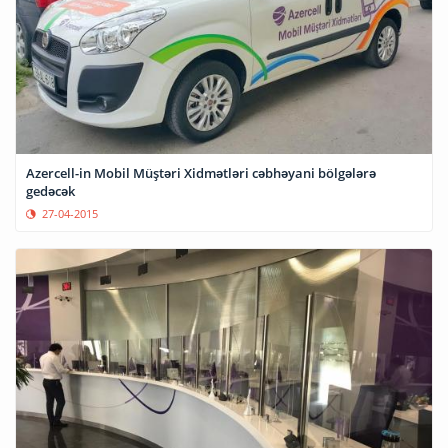
Azercell-in Mobil Müştəri Xidmətləri cəbhəyani bölgələrə
gedəcək
27-04-2015