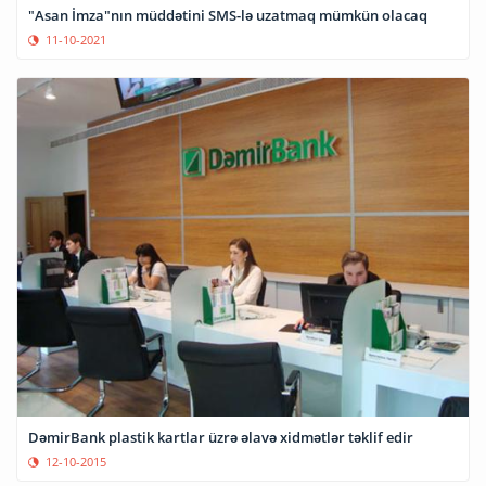
"Asan İmza"nın müddətini SMS-lə uzatmaq mümkün olacaq
11-10-2021
DəmirBank plastik kartlar üzrə əlavə xidmətlər təklif edir
12-10-2015