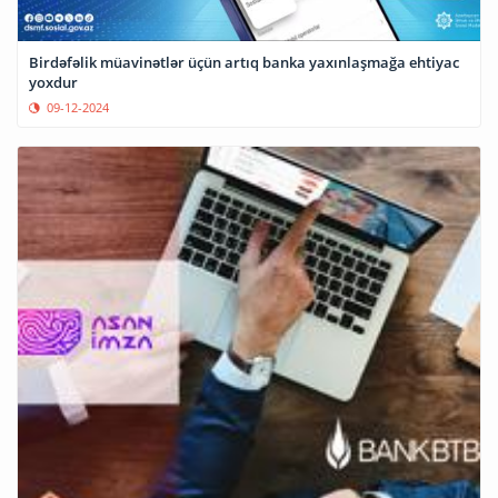
Birdəfəlik müavinətlər üçün artıq banka yaxınlaşmağa ehtiyac
yoxdur
09-12-2024