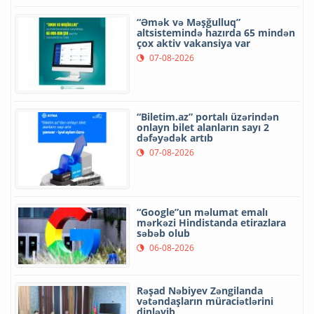
“Əmək və Məşğulluq”
altsistemində hazırda 65 mindən
çox aktiv vakansiya var
07-08-2026
“Biletim.az” portalı üzərindən
onlayn bilet alanların sayı 2
dəfəyədək artıb
07-08-2026
“Google”un məlumat emalı
mərkəzi Hindistanda etirazlara
səbəb olub
06-08-2026
Rəşad Nəbiyev Zəngilanda
vətəndaşların müraciətlərini
dinləyib