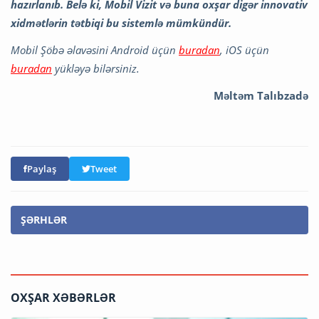
hazırlanıb. Belə ki, Mobil Vizit və buna oxşar digər innovativ
xidmətlərin tətbiqi bu sistemlə mümkündür.
Mobil Şöbə əlavəsini Android üçün
buradan
, iOS üçün
buradan
yükləyə bilərsiniz.
Məltəm Talıbzadə
Paylaş
Tweet
ŞƏRHLƏR
OXŞAR XƏBƏRLƏR