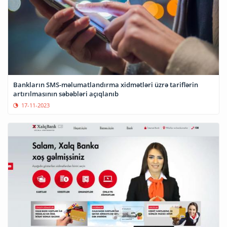
Bankların SMS-məlumatlandırma xidmətləri üzrə tariflərin
artırılmasının səbəbləri açıqlanıb
17-11-2023