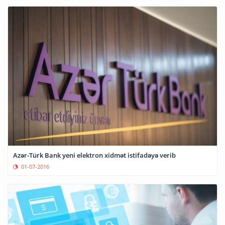
Azər-Türk Bank yeni elektron xidmət istifadəyə verib
01-07-2016