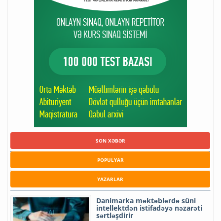
SON XƏBƏR
POPULYAR
YAZARLAR
Danimarka məktəblərdə süni
intellektdən istifadəyə nəzarəti
sərtləşdirir