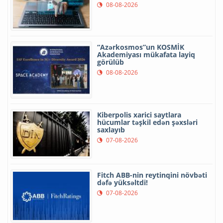
08-08-2026
“Azərkosmos”un KOSMİK
Akademiyası mükafata layiq
görülüb
08-08-2026
Kiberpolis xarici saytlara
hücumlar təşkil edən şəxsləri
saxlayıb
07-08-2026
Fitch ABB-nin reytinqini növbəti
dəfə yüksəltdi!
07-08-2026