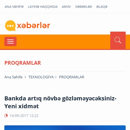
ANA SƏHİFƏ
LAYİHƏ HAQQINDA
ARXİV
XƏBƏRLƏR
ƏLAQƏ
PROQRAMLAR
Ana Səhifə
TEXNOLOGİYA
PROQRAMLAR
Bankda artıq növbə gözləməyəcəksiniz-
Yeni xidmət
14-09-2017
12:22