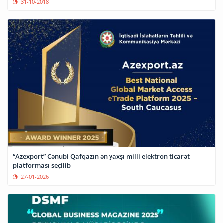
31-10-2018
“Azexport” Cənubi Qafqazın ən yaxşı milli elektron ticarət
platforması seçilib
27-01-2026