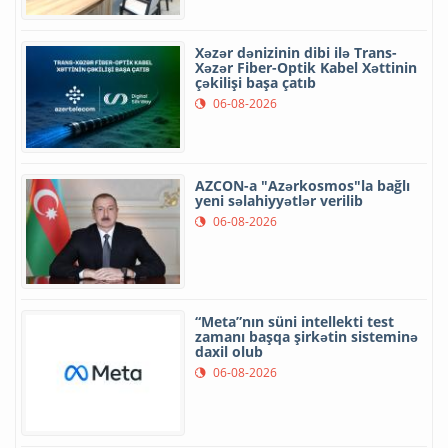
Xəzər dənizinin dibi ilə Trans-
Xəzər Fiber-Optik Kabel Xəttinin
çəkilişi başa çatıb
06-08-2026
AZCON-a "Azərkosmos"la bağlı
yeni səlahiyyətlər verilib
06-08-2026
“Meta”nın süni intellekti test
zamanı başqa şirkətin sisteminə
daxil olub
06-08-2026