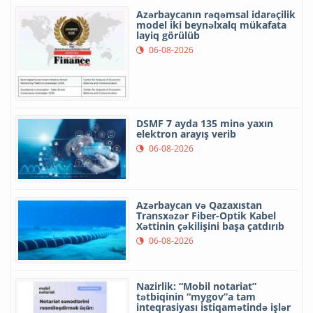
Azərbaycanın rəqəmsal idarəçilik
model iki beynəlxalq mükafata
layiq görülüb
06-08-2026
DSMF 7 ayda 135 minə yaxın
elektron arayış verib
06-08-2026
Azərbaycan və Qazaxıstan
Transxəzər Fiber-Optik Kabel
Xəttinin çəkilişini başa çatdırıb
06-08-2026
Nazirlik: “Mobil notariat”
tətbiqinin “mygov”a tam
inteqrasiyası istiqamətində işlər