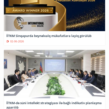
İİTKM Sinqapurda beynəlxalq mükafatlara layiq görülüb
02-06-2026
İİTKM-də süni intellekt strategiyası ilə bağlı indikativ planlaşma
aparılıb