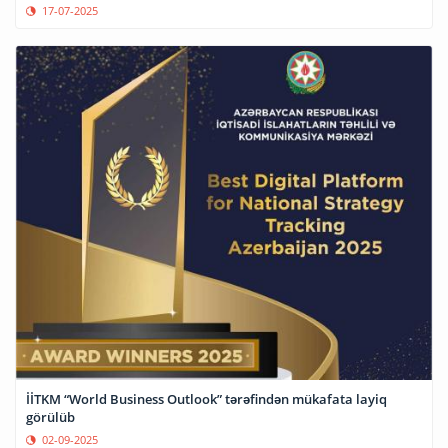
17-07-2025
İİTKM “World Business Outlook” tərəfindən mükafata layiq
görülüb
02-09-2025