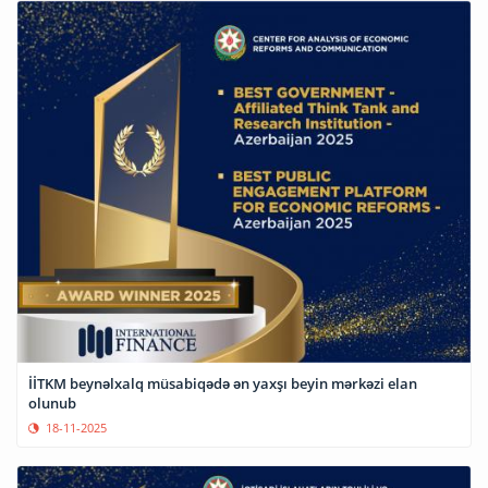
İİTKM beynəlxalq müsabiqədə ən yaxşı beyin mərkəzi elan
olunub
18-11-2025