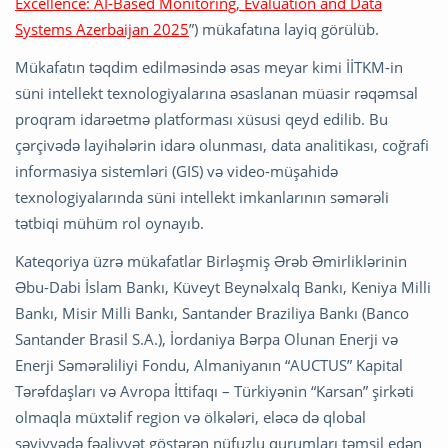
Excellence: AI-Based Monitoring, Evaluation and Data
Systems Azerbaijan 2025
”) mükafatına layiq görülüb.
Mükafatın təqdim edilməsində əsas meyar kimi İİTKM-in
süni intellekt texnologiyalarına əsaslanan müasir rəqəmsal
proqram idarəetmə platforması xüsusi qeyd edilib. Bu
çərçivədə layihələrin idarə olunması, data analitikası, coğrafi
informasiya sistemləri (GIS) və video-müşahidə
texnologiyalarında süni intellekt imkanlarının səmərəli
tətbiqi mühüm rol oynayıb.
Kateqoriya üzrə mükafatlar Birləşmiş Ərəb Əmirliklərinin
Əbu-Dabi İslam Bankı, Küveyt Beynəlxalq Bankı, Keniya Milli
Bankı, Misir Milli Bankı, Santander Braziliya Bankı (Banco
Santander Brasil S.A.), İordaniya Bərpa Olunan Enerji və
Enerji Səmərəliliyi Fondu, Almaniyanın “AUCTUS” Kapital
Tərəfdaşları və Avropa İttifaqı – Türkiyənin “Karsan” şirkəti
olmaqla müxtəlif region və ölkələri, eləcə də qlobal
səviyyədə fəaliyyət göstərən nüfuzlu qurumları təmsil edən