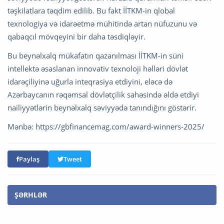
təşkilatlara təqdim edilib. Bu fakt İİTKM-in qlobal
texnologiya və idarəetmə mühitində artan nüfuzunu və
qabaqcıl mövqeyini bir daha təsdiqləyir.
Bu beynəlxalq mükafatın qazanılması İİTKM-in süni
intellektə əsaslanan innovativ texnoloji həlləri dövlət
idarəçiliyinə uğurla inteqrasiya etdiyini, eləcə də
Azərbaycanın rəqəmsal dövlətçilik sahəsində əldə etdiyi
nailiyyətlərin beynəlxalq səviyyədə tanındığını göstərir.
Mənbə: https://gbfinancemag.com/award-winners-2025/
Paylaş
Tweet
ŞƏRHLƏR