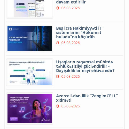
davam etdirilir
06-08-2026
Beş İcra Hakimiyyəti İT
sistemlərini “Hökumət
buludu”na köçürüb
06-08-2026
Uşaqların rəqəmsal mühitdə
təhlükəsizliyi gücləndirilir -
Dəyişikliklər nəyi ehtiva edir?
05-08-2026
Azercell-dən illik “ZengimCELL”
xidməti
05-08-2026