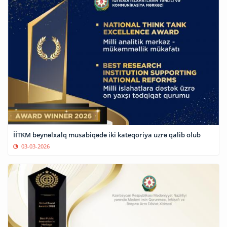
İİTKM beynəlxalq müsabiqədə iki kateqoriya üzrə qalib olub
03-03-2026