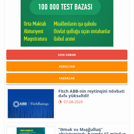
SON XƏBƏR
POPULYAR
YAZARLAR
Fitch ABB-nin reytinqini növbəti
dəfə yüksəltdi!
07-08-2026
“Əmək və Məşğulluq”
altsistemində hazırda 65 mindən