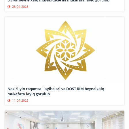
DSMF beynəlxalq müsabiqədə iki mükafata layiq görülüb
28-04-2025
Nazirliyin rəqəmsal layihələri və DOST RİM beynəlxalq
mükafata layiq görülüb
11-04-2025