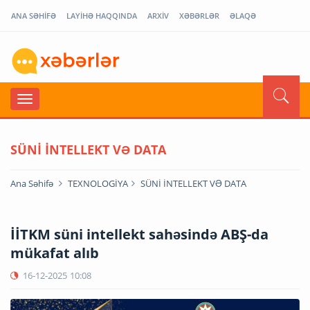
ANA SƏHİFƏ
LAYİHƏ HAQQINDA
ARXİV
XƏBƏRLƏR
ƏLAQƏ
SÜNİ İNTELLEKT VƏ DATA
Ana Səhifə
TEXNOLOGİYA
SÜNİ İNTELLEKT VƏ DATA
İİTKM süni intellekt sahəsində ABŞ-da
mükafat alıb
16-12-2025
10:08