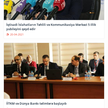
İqtisadi İslahatların Təhlili və Kommunikasiya Mərkəzi 5 illik
yubileyini qeyd edir
20-04-2021
İİTKM və Dünya Bankı təlimlərə başlayıb