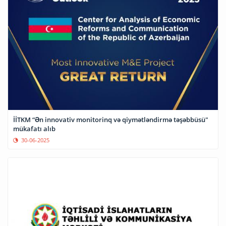
İİTKM “Ən innovativ monitorinq və qiymətləndirmə təşəbbüsü"
mükafatı alıb
30-06-2025