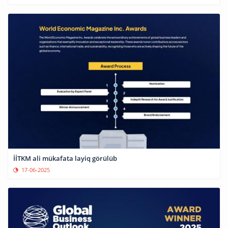
İİTKM ali mükafata layiq görülüb
17-06-2025