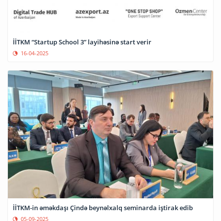
İİTKM “Startup School 3” layihəsinə start verir
16-04-2025
İİTKM-in əməkdaşı Çində beynəlxalq seminarda iştirak edib
05-09-2025