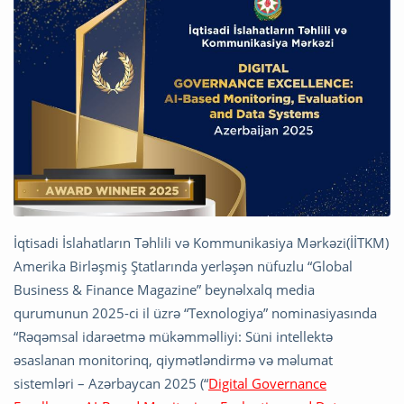
İqtisadi İslahatların Təhlili və Kommunikasiya Mərkəzi(İİTKM)
Amerika Birləşmiş Ştatlarında yerləşən nüfuzlu “Global
Business & Finance Magazine” beynəlxalq media
qurumunun 2025-ci il üzrə “Texnologiya” nominasiyasında
“Rəqəmsal idarəetmə mükəmməlliyi: Süni intellektə
əsaslanan monitorinq, qiymətləndirmə və məlumat
sistemləri – Azərbaycan 2025 (“
Digital Governance