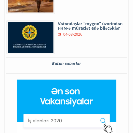
Vətəndaşlar “mygov” üzərindən
FHN-ə müraciət edə biləcəklər
04-08-2026
Bütün xəbərlər