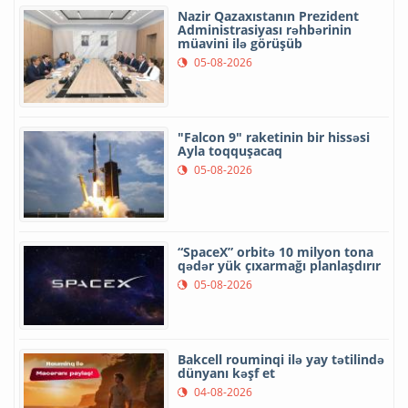
Nazir Qazaxıstanın Prezident
Administrasiyası rəhbərinin
müavini ilə görüşüb
05-08-2026
"Falcon 9" raketinin bir hissəsi
Ayla toqquşacaq
05-08-2026
“SpaceX” orbitə 10 milyon tona
qədər yük çıxarmağı planlaşdırır
05-08-2026
Bakcell rouminqi ilə yay tətilində
dünyanı kəşf et
04-08-2026