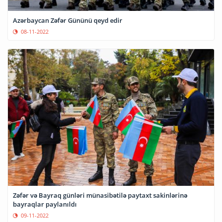
Azərbaycan Zəfər Gününü qeyd edir
08-11-2022
Zəfər və Bayraq günləri münasibətilə paytaxt sakinlərinə
bayraqlar paylanıldı
09-11-2022