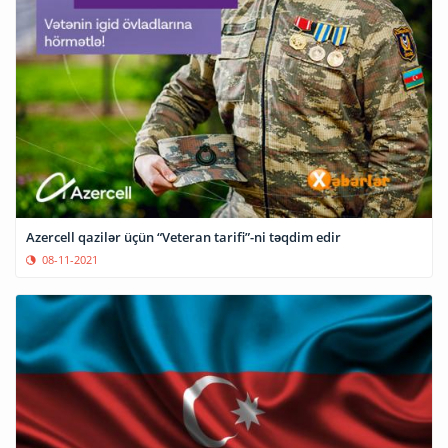
Azercell qazilər üçün “Veteran tarifi”-ni təqdim edir
08-11-2021