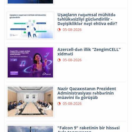
Uşaqların rəqəmsal mühitdə
təhlükəsizliyi gücləndirilir -
Dəyişikliklər nəyi ehtiva edir?
05-08-2026
Azercell-dən illik “ZengimCELL”
xidməti
05-08-2026
Nazir Qazaxıstanın Prezident
Administrasiyası rəhbərinin
müavini ilə görüşüb
05-08-2026
"Falcon 9" raketinin bir hissəsi