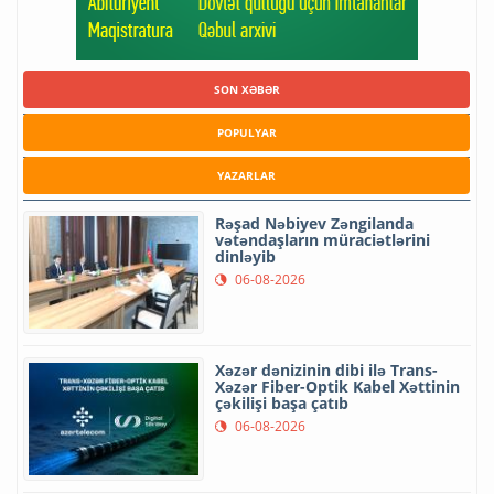
SON XƏBƏR
POPULYAR
YAZARLAR
Rəşad Nəbiyev Zəngilanda
vətəndaşların müraciətlərini
dinləyib
06-08-2026
Xəzər dənizinin dibi ilə Trans-
Xəzər Fiber-Optik Kabel Xəttinin
çəkilişi başa çatıb
06-08-2026