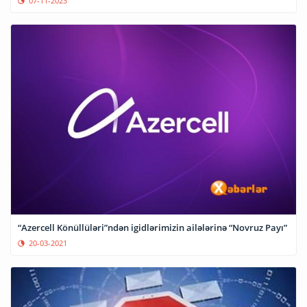
07-11-2023
“Azercell Könüllüləri”ndən igidlərimizin ailələrinə “Novruz Payı”
20-03-2021