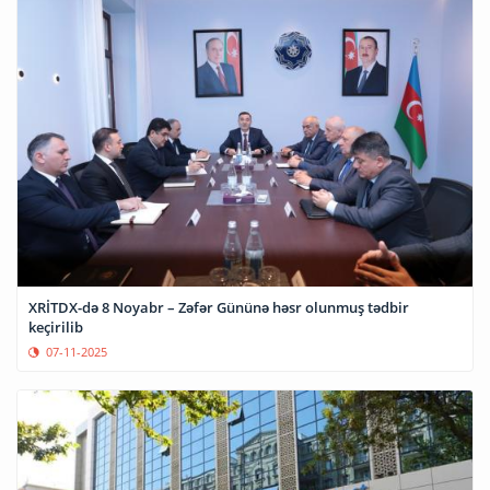
XRİTDX-də 8 Noyabr – Zəfər Gününə həsr olunmuş tədbir
keçirilib
07-11-2025