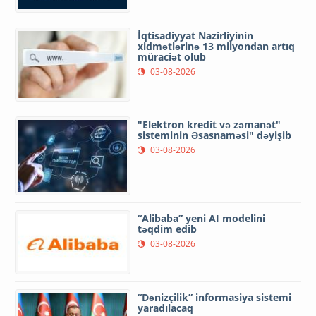
İqtisadiyyat Nazirliyinin
xidmətlərinə 13 milyondan artıq
müraciət olub
03-08-2026
"Elektron kredit və zəmanət"
sisteminin Əsasnaməsi" dəyişib
03-08-2026
“Alibaba” yeni AI modelini
təqdim edib
03-08-2026
“Dənizçilik” informasiya sistemi
yaradılacaq