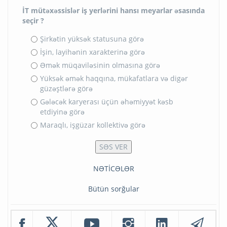
İT mütəxəssislər iş yerlərini hansı meyarlar əsasında
seçir ?
Şirkətin yüksək statusuna görə
İşin, layihənin xarakterinə görə
Əmək müqaviləsinin olmasına görə
Yüksək əmək haqqına, mükafatlara və digər
güzəştlərə görə
Gələcək karyerası üçün əhəmiyyət kəsb
etdiyinə görə
Maraqlı, işgüzar kollektivə görə
NƏTİCƏLƏR
Bütün sorğular