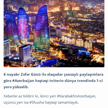
8 noyabr Zəfər Günü ilə əlaqədar çoxsaylı paylaşımlara
görə #Azerbaijan həştəqi tviterin dünya trendində 1-ci
yerə yüksəlib.
Xeberler.az bildirir ki, ikinci yeri #KarabakhisAzerbaijan,
üçüncü yeri isə #Shusha həştəqi tamamlayıb.