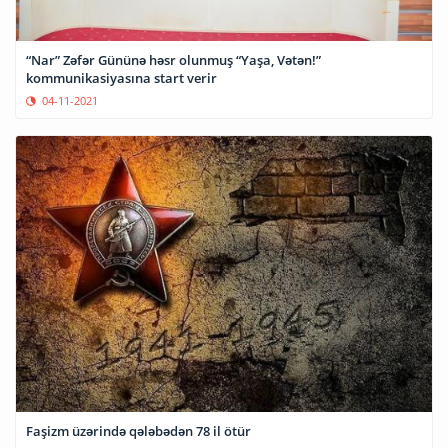
“Nar” Zəfər Gününə həsr olunmuş “Yaşa, Vətən!”
kommunikasiyasına start verir
04-11-2021
Faşizm üzərində qələbədən 78 il ötür