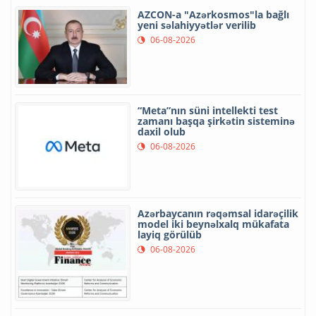
AZCON-a "Azərkosmos"la bağlı
yeni səlahiyyətlər verilib
06-08-2026
“Meta”nın süni intellekti test
zamanı başqa şirkətin sisteminə
daxil olub
06-08-2026
Azərbaycanın rəqəmsal idarəçilik
model iki beynəlxalq mükafata
layiq görülüb
06-08-2026