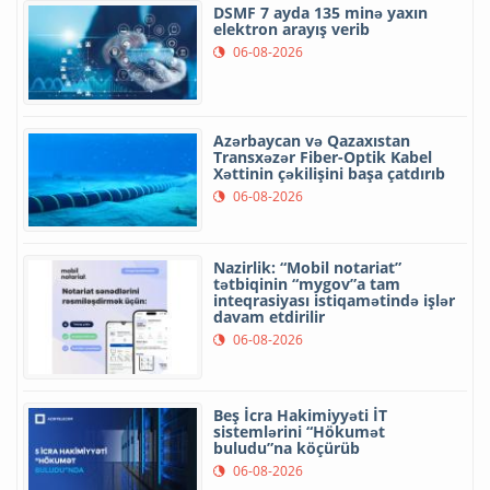
DSMF 7 ayda 135 minə yaxın
elektron arayış verib
06-08-2026
Azərbaycan və Qazaxıstan
Transxəzər Fiber-Optik Kabel
Xəttinin çəkilişini başa çatdırıb
06-08-2026
Nazirlik: “Mobil notariat”
tətbiqinin “mygov”a tam
inteqrasiyası istiqamətində işlər
davam etdirilir
06-08-2026
Beş İcra Hakimiyyəti İT
sistemlərini “Hökumət
buludu”na köçürüb
06-08-2026