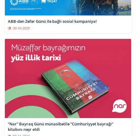
ABB-dən Zəfər Günü ilə bağlı sosial kampaniya!
30-10-2025
“Nar” Bayraq Günü münasibətilə “Cümhuriyyət bayrağı”
kitabını nəşr etdi