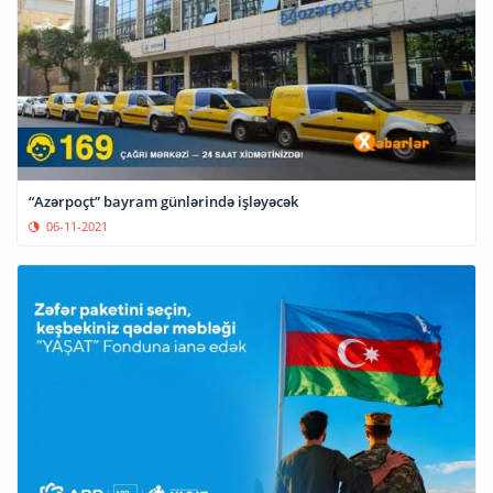
“Azərpoçt” bayram günlərində işləyəcək
06-11-2021