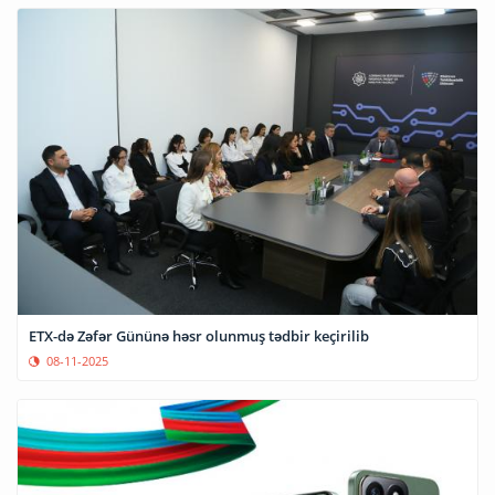
ETX-də Zəfər Gününə həsr olunmuş tədbir keçirilib
08-11-2025