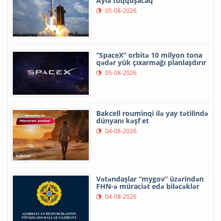
Ayla toqquşacaq
05-08-2026
“SpaceX” orbitə 10 milyon tona
qədər yük çıxarmağı planlaşdırır
05-08-2026
Bakcell rouminqi ilə yay tətilində
dünyanı kəşf et
04-08-2026
Vətəndaşlar “mygov” üzərindən
FHN-ə müraciət edə biləcəklər
04-08-2026