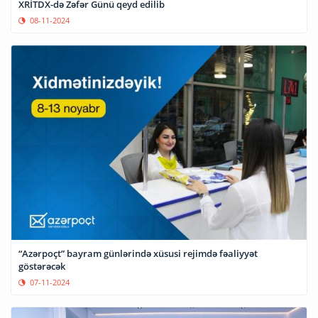
XRİTDX-də Zəfər Günü qeyd edilib
08-11-2024
“Azərpoçt” bayram günlərində xüsusi rejimdə fəaliyyət
göstərəcək
07-11-2024