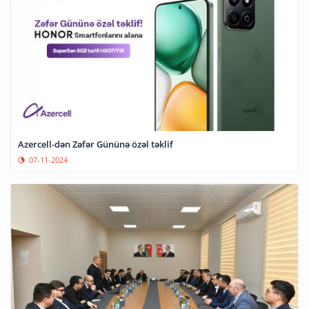
Azercell-dən Zəfər Gününə özəl təklif
07-11-2024