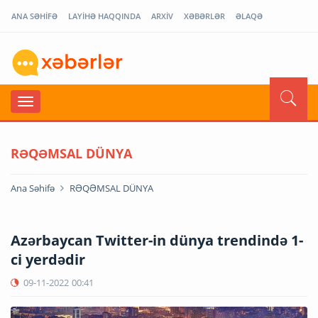
ANA SƏHİFƏ
LAYİHƏ HAQQINDA
ARXİV
XƏBƏRLƏR
ƏLAQƏ
RƏQƏMSAL DÜNYA
Ana Səhifə
RƏQƏMSAL DÜNYA
Azərbaycan Twitter-in dünya trendində 1-
ci yerdədir
09-11-2022
00:41