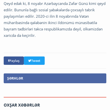
Qeyd edək ki, 8 noyabr Azərbaycanda Zəfər Günü kimi qeyd
edilir. Bununla bağlı sosial şəbəkələrdə çoxsaylı təbrik
paylaşımları edilir. 2020-ci ilin 8 noyabrında Vətən
müharibəsində qələbənin ikinci ildönümü münasibətilə
bayram tədbirləri təkcə respublikamızda deyil, ölkəmizdən
xaricdə də keçirilir.
Paylaş
Tweet
ŞƏRHLƏR
OXŞAR XƏBƏRLƏR