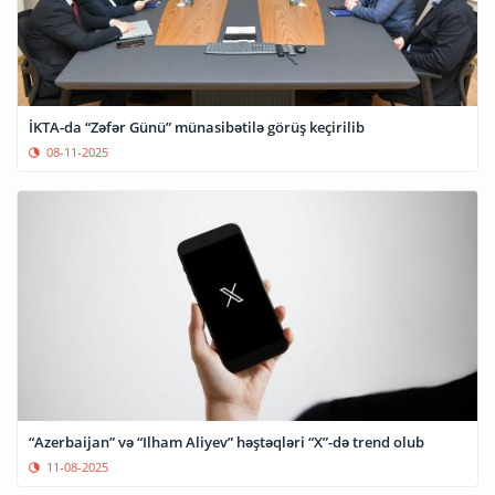
İKTA-da “Zəfər Günü” münasibətilə görüş keçirilib
08-11-2025
“Azerbaijan” və “Ilham Aliyev” həştəqləri “X”-də trend olub
11-08-2025