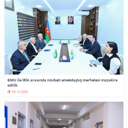
BMU ilə İRİA arasında növbəti əməkdaşlıq mərhələsi müzakirə
edilib
05-12-2025