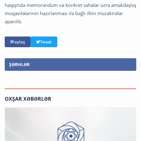
haqqında memorandum və konkret sahələr üzrə əməkdaşlıq
müqavilələrinin hazırlanması ilə bağlı ilkin müzakirələr
aparılıb.
Paylaş
Tweet
ŞƏRHLƏR
OXŞAR XƏBƏRLƏR