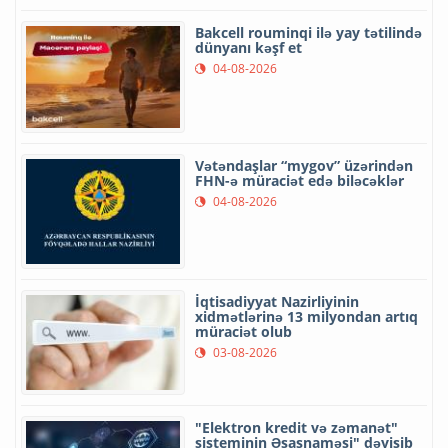
Bakcell rouminqi ilə yay tətilində
dünyanı kəşf et
04-08-2026
Vətəndaşlar “mygov” üzərindən
FHN-ə müraciət edə biləcəklər
04-08-2026
İqtisadiyyat Nazirliyinin
xidmətlərinə 13 milyondan artıq
müraciət olub
03-08-2026
"Elektron kredit və zəmanət"
sisteminin Əsasnaməsi" dəyişib