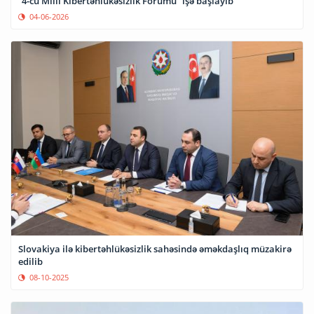
“4-cü Milli Kibertəhlükəsizlik Forumu” işə başlayıb
04-06-2026
Slovakiya ilə kibertəhlükəsizlik sahəsində əməkdaşlıq müzakirə
edilib
08-10-2025