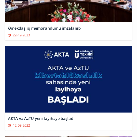
Əməkdaşlıq memorandumu imzalanıb
22-12-2023
AKTA və AzTU yeni layihəyə başladı
12-09-2022