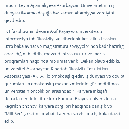
müdiri Leyla Ağamalıyeva Azərbaycan Universitetinin iş
dünyası ilə əməkdaşlığa hər zaman əhəmiyyət verdiyini
qeyd edib.
İKT fakültəsinin dekanı Asif Paşayev universitetdə
informasiya təhlükəsizliyi və kibertəhlükəsizlik ixtisasları
üzrə bakalavriat və magistratura səviyyələrində kadr hazırlığı
aparıldığını bildirib, mövcud infrastruktur və tədris
proqramları haqqında məlumat verib. Dekan əlavə edib ki,
universitet Azərbaycan Kibertəhlükəsizlik Təşkilatları
Assosiasiyası (AKTA) ilə əməkdaşlıq edir, iş dünyası və dövlət
qurumları ilə əməkdaşlıq mexanizmlərinin gücləndirilməsi
universitetin öncəlikləri arasındadır. Karyera inkişafı
departamentinin direktoru Kamran Rzayev universitetdə
keçirilən ənənəvi karyera sərgiləri haqqında danışıb və
“MilliSec” şirkətini növbəti karyera sərgisində iştiraka dəvət
edib.