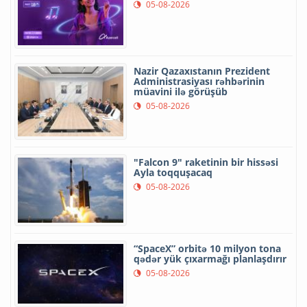
05-08-2026
Nazir Qazaxıstanın Prezident
Administrasiyası rəhbərinin
müavini ilə görüşüb
05-08-2026
"Falcon 9" raketinin bir hissəsi
Ayla toqquşacaq
05-08-2026
“SpaceX” orbitə 10 milyon tona
qədər yük çıxarmağı planlaşdırır
05-08-2026