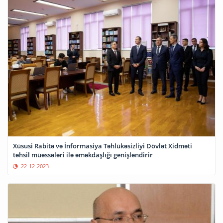
Xüsusi Rabitə və İnformasiya Təhlükəsizliyi Dövlət Xidməti
təhsil müəssələri ilə əməkdaşlığı genişləndirir
22-12-2023