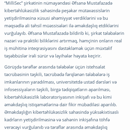
“MilliSec” şirkətinin nümayəndəsi Əfsanə Mustafazadə
kibertəhlükəsizlik sahəsində peşəkar mütəxəssislərin
yetişdirilməsinə xüsusi əhəmiyyət verdiklərini və bu
məqsədlə ali təhsil müəssisələri ilə əməkdaşlıq etdiklərini
vurğulayıb. Əfsanə Mustafazadə bildirib ki, şirkət tələbələrin
nəzəri və praktiki biliklərini artırmaq, həmçinin onların real
iş mühitinə inteqrasiyasını dəstəkləmək üçün müxtəlif
təşəbbüslər irəli sürür və layihələr həyata keçirir.
Görüşdə tərəflər arasında tələbələr üçün istehsalat
təcrübəsinin təşkili, təcrübədə fərqlənən tələbələrə iş
imkanlarının yaradılması, universitetdə ustad dərsləri və
infosessiyaların təşkili, birgə tədqiqatların aparılması,
kibertəhlükəsizlik laboratoriyasının inkişafı və bu kimi
əməkdaşlıq istiqamətlərinə dair fikir mübadiləsi aparılıb.
Əməkdaşlığın kibertəhlükəsizlik sahəsində yüksəkixtisaslı
kadrların yetişdirilməsinə və sahənin inkişafına töhfə
verəcəyi vurğulanıb və tərəflər arasında əməkdaşlıq