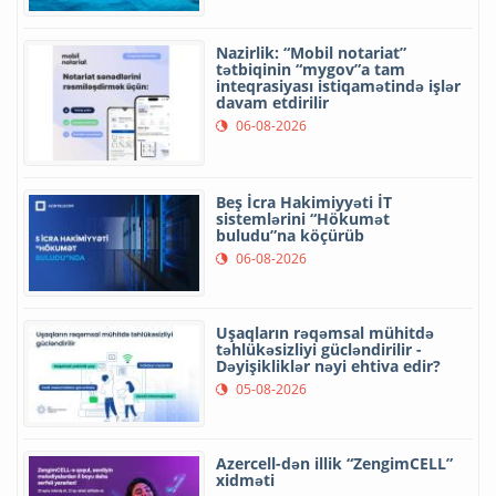
Nazirlik: “Mobil notariat”
tətbiqinin “mygov”a tam
inteqrasiyası istiqamətində işlər
davam etdirilir
06-08-2026
Beş İcra Hakimiyyəti İT
sistemlərini “Hökumət
buludu”na köçürüb
06-08-2026
Uşaqların rəqəmsal mühitdə
təhlükəsizliyi gücləndirilir -
Dəyişikliklər nəyi ehtiva edir?
05-08-2026
Azercell-dən illik “ZengimCELL”
xidməti