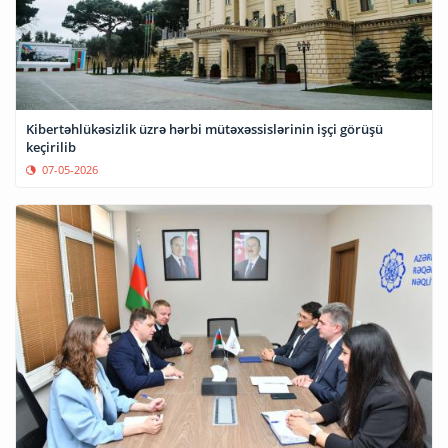
Kibertəhlükəsizlik üzrə hərbi mütəxəssislərinin işçi görüşü
keçirilib
07-05-2026