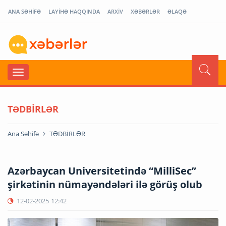
ANA SƏHİFƏ
LAYİHƏ HAQQINDA
ARXİV
XƏBƏRLƏR
ƏLAQƏ
TƏDBİRLƏR
Ana Səhifə
TƏDBİRLƏR
Azərbaycan Universitetində “MilliSec”
şirkətinin nümayəndələri ilə görüş olub
12-02-2025
12:42