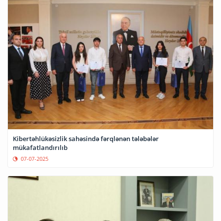
Kibertəhlükəsizlik sahəsində fərqlənən tələbələr
mükafatlandırılıb
07-07-2025