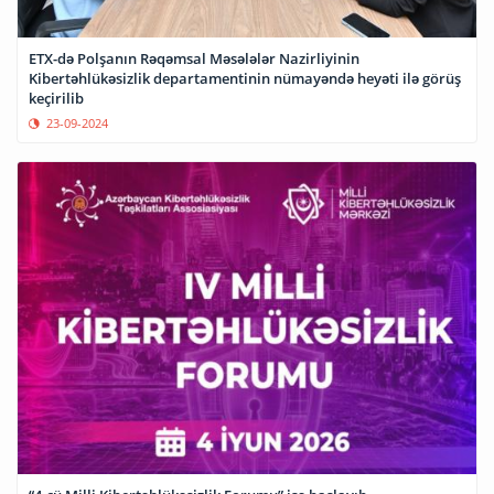
ETX-də Polşanın Rəqəmsal Məsələlər Nazirliyinin
Kibertəhlükəsizlik departamentinin nümayəndə heyəti ilə görüş
keçirilib
23-09-2024