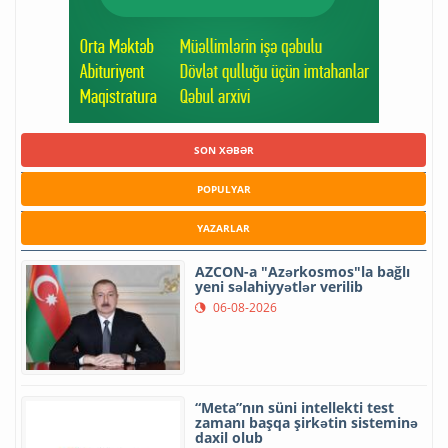
SON XƏBƏR
POPULYAR
YAZARLAR
AZCON-a "Azərkosmos"la bağlı
yeni səlahiyyətlər verilib
06-08-2026
“Meta”nın süni intellekti test
zamanı başqa şirkətin sisteminə
daxil olub