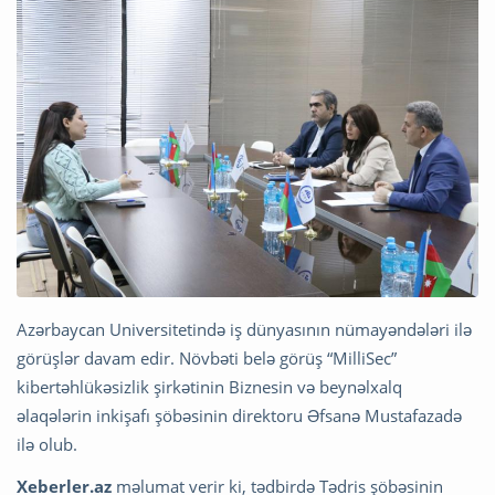
Azərbaycan Universitetində iş dünyasının nümayəndələri ilə
görüşlər davam edir. Növbəti belə görüş “MilliSec”
kibertəhlükəsizlik şirkətinin Biznesin və beynəlxalq
əlaqələrin inkişafı şöbəsinin direktoru Əfsanə Mustafazadə
ilə olub.
Xeberler.az
məlumat verir ki, tədbirdə Tədris şöbəsinin