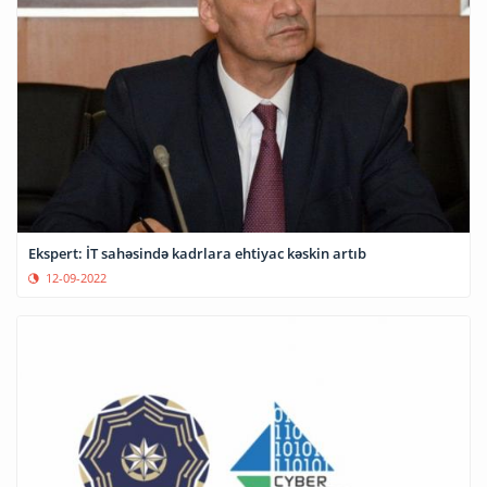
Ekspert: İT sahəsində kadrlara ehtiyac kəskin artıb
12-09-2022