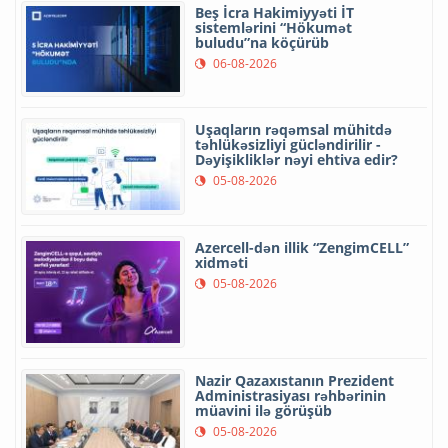
Beş İcra Hakimiyyəti İT
sistemlərini “Hökumət
buludu”na köçürüb
06-08-2026
Uşaqların rəqəmsal mühitdə
təhlükəsizliyi gücləndirilir -
Dəyişikliklər nəyi ehtiva edir?
05-08-2026
Azercell-dən illik “ZengimCELL”
xidməti
05-08-2026
Nazir Qazaxıstanın Prezident
Administrasiyası rəhbərinin
müavini ilə görüşüb
05-08-2026