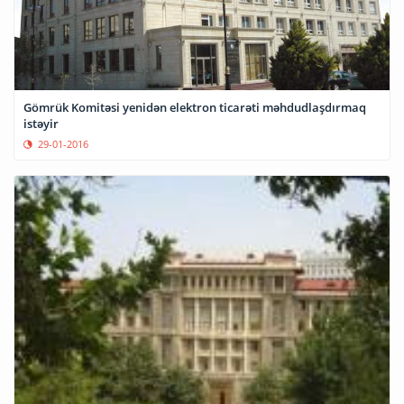
Gömrük Komitəsi yenidən elektron ticarəti məhdudlaşdırmaq
istəyir
29-01-2016