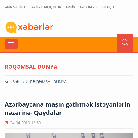
ANA SƏHİFƏ
LAYİHƏ HAQQINDA
ARXİV
XƏBƏRLƏR
ƏLAQƏ
RƏQƏMSAL DÜNYA
Ana Səhifə
RƏQƏMSAL DÜNYA
Azərbaycana maşın gətirmək istəyənlərin
nəzərinə- Qaydalar
24-04-2019
13:59