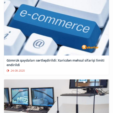
Gömrük qaydaları sərtləşdirildi: Xaricdən məhsul sifarişi limiti
endirildi
24-08-2020