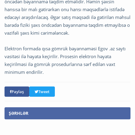
öncədən bəyannamə təqdim etməlidir. Həmin şəxsin
hansısa bir malı gətirərkən onu hansı məqsədlərlə istifadə
edəcəyi araşdırılacaq. Əgər satış məqsədi ilə gətirilən məhsul
barədə fiziki şəxs öndcədən bəyannamə təqdim etməyibsə o
vəzifəli şəxs kimi cərimələncək.
Elektron formada qısa gömrük bəyannaməsi Egov .az saytı
vasitəsi ilə həyata keçirilir. Prosesin elektron həyata
keçirilməsi ilə gömrük prosedurlarına sərf edilən vaxt
minimum endirilir.
Paylaş
Tweet
ŞƏRHLƏR