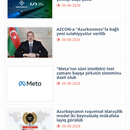
06-08-2026
AZCON-a "Azərkosmos"la bağlı
yeni səlahiyyətlər verilib
06-08-2026
“Meta”nın süni intellekti test
zamanı başqa şirkətin sisteminə
daxil olub
06-08-2026
Azərbaycanın rəqəmsal idarəçilik
model iki beynəlxalq mükafata
layiq görülüb
06-08-2026