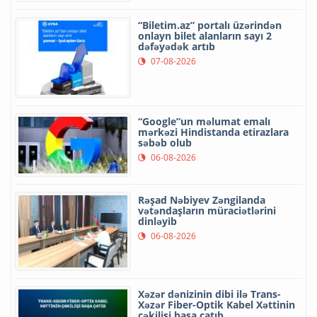
“Biletim.az” portalı üzərindən
onlayn bilet alanların sayı 2
dəfəyədək artıb
07-08-2026
“Google”un məlumat emalı
mərkəzi Hindistanda etirazlara
səbəb olub
06-08-2026
Rəşad Nəbiyev Zəngilanda
vətəndaşların müraciətlərini
dinləyib
06-08-2026
Xəzər dənizinin dibi ilə Trans-
Xəzər Fiber-Optik Kabel Xəttinin
çəkilişi başa çatıb