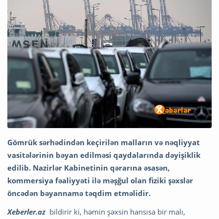
Gömrük sərhədindən keçirilən malların və nəqliyyat
vasitələrinin bəyan edilməsi qaydalarında dəyişiklik
edilib. Nazirlər Kabinetinin qərarına əsasən,
kommersiya fəaliyyəti ilə məşğul olan fiziki şəxslər
öncədən bəyannamə təqdim etməlidir.
Xeberler.az
bildirir ki, həmin şəxsin hansısa bir malı,