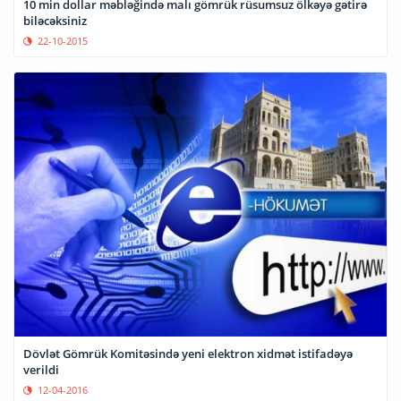
10 min dollar məbləğində malı gömrük rüsumsuz ölkəyə gətirə
biləcəksiniz
22-10-2015
Dövlət Gömrük Komitəsində yeni elektron xidmət istifadəyə
verildi
12-04-2016