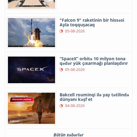
"Falcon 9" raketinin bir hissəsi
Ayla toqquşacaq
05-08-2026
“SpaceX” orbitə 10 milyon tona
qədər yük çıxarmağı planlaşdırır
05-08-2026
Bakcell rouminqi ilə yay tətilində
dünyanı kəşf et
04-08-2026
Bütün xəbərlər