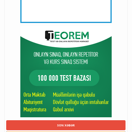
SON XƏBƏR