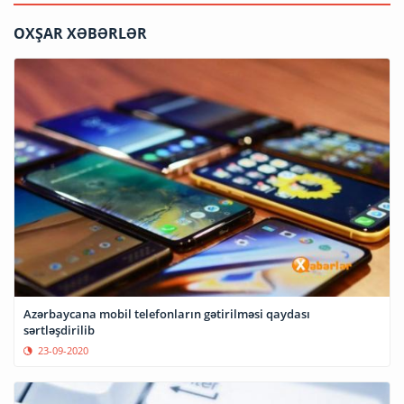
OXŞAR XƏBƏRLƏR
Azərbaycana mobil telefonların gətirilməsi qaydası
sərtləşdirilib
23-09-2020