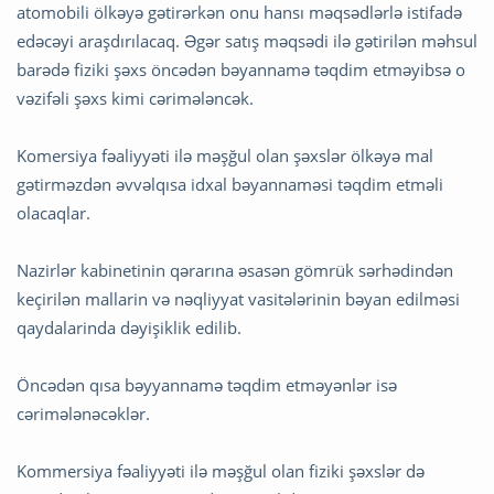
atomobili ölkəyə gətirərkən onu hansı məqsədlərlə istifadə
edəcəyi araşdırılacaq. Əgər satış məqsədi ilə gətirilən məhsul
barədə fiziki şəxs öncədən bəyannamə təqdim etməyibsə o
vəzifəli şəxs kimi cərimələncək.
Komersiya fəaliyyəti ilə məşğul olan şəxslər ölkəyə mal
gətirməzdən əvvəlqısa idxal bəyannaməsi təqdim etməli
olacaqlar.
Nazirlər kabinetinin qərarına əsasən gömrük sərhədindən
keçirilən mallarin və nəqliyyat vasitələrinin bəyan edilməsi
qaydalarinda dəyişiklik edilib.
Öncədən qısa bəyyannamə təqdim etməyənlər isə
cərimələnəcəklər.
Kommersiya fəaliyyəti ilə məşğul olan fiziki şəxslər də