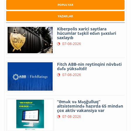
POPULYAR
YAZARLAR
Kiberpolis xarici saytlara
hücumlar təşkil edən şəxsləri
saxlayıb
07-08-2026
Fitch ABB-nin reytinqini növbəti
dəfə yüksəltdi!
07-08-2026
“Əmək və Məşğulluq”
altsistemində hazırda 65 mindən
çox aktiv vakansiya var
07-08-2026