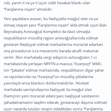
rüb, yarım il və ya il üçün ciddi hesabat blankı olan
“Fərqlənmə nişanı” almalıdır.
Yeni qaydalara əsasən, bu fəaliyyətlə məşğul olan və ya
olmaq istəyən şəxs “Fərqlənmə nişanı” əldə etmək üçün Bakı
Beynəlxalq Avtovağzal Kompleksi də daxil olmaqla
respublikanın müvafiq region avtovağzallarında xidmət
göstərən Nəqliyyat xidmət mərkəzlərinə müraciət edərkən
ona prosedurun icra mexanizmi barədə ətraflı məlumat
verilir. İlkin mərhələdə vergi ödəyicisi avtovağzalın 1-ci
mərtəbəsində yerləşən NRYTN-a məxsus “Azərpoçt” MMC-
nin “Şəbəkə” xidmət mərkəzində, respublikanın digər şəhər
və rayonlarında isə “Azərpoçt”un müvafiq şöbələrinə
yaxınlaşıb ərizə blankını doldurmalıdırlar. Növbəti
mərhələdə sərnişindaşıma fəaliyyəti ilə məşğul olan
(həmçinin yeni müraciət edən) şəxs nəqliyyat vasitəsinin
şəhadətnaməsini təqdim edərək, göstərəcəyi daşıma xidməti
üçün nəzərdə tutulan vergini ödədikdən sonra “Fərqlənmə