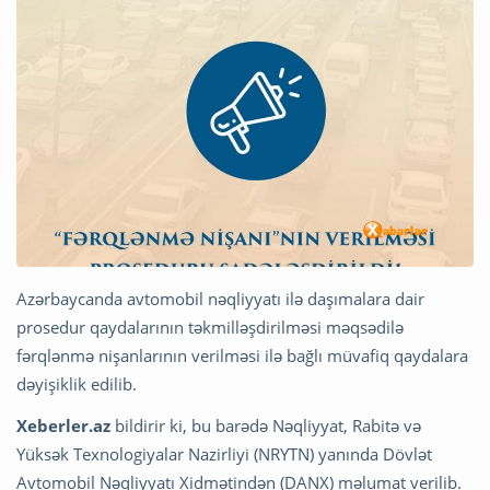
Azərbaycanda avtomobil nəqliyyatı ilə daşımalara dair
prosedur qaydalarının təkmilləşdirilməsi məqsədilə
fərqlənmə nişanlarının verilməsi ilə bağlı müvafiq qaydalara
dəyişiklik edilib.
Xeberler.az
bildirir ki, bu barədə Nəqliyyat, Rabitə və
Yüksək Texnologiyalar Nazirliyi (NRYTN) yanında Dövlət
Avtomobil Nəqliyyatı Xidmətindən (DANX) məlumat verilib.