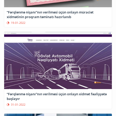
“Fərqlənmə nişanı”nın verilməsi üçün onlayn müraciət
xidmətinin proqram təminatı hazırlanıb
19-01-2022
“Fərqlənmə nişanı”nın verilməsi üçün onlayn xidmət fəaliyyətə
başlayır
31-01-2022