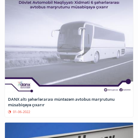
DANX altı şəhərlərarası müntəzəm avtobus marşrutunu
müsabiqəyə çıxarır
01-06-2022