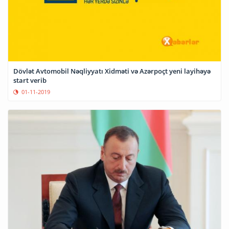
Dövlət Avtomobil Nəqliyyatı Xidməti və Azərpoçt yeni layihəyə
start verib
01-11-2019