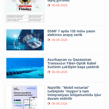
layiq görülüb
06-08-2026
DSMF 7 ayda 135 minə yaxın
elektron arayış verib
06-08-2026
Azərbaycan və Qazaxıstan
Transxəzər Fiber-Optik Kabel
Xəttinin çəkilişini başa çatdırıb
06-08-2026
Nazirlik: “Mobil notariat”
tətbiqinin “mygov”a tam
inteqrasiyası istiqamətində işlər
davam etdirilir
06-08-2026