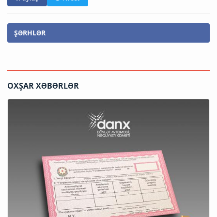
ŞƏRHLƏR
OXŞAR XƏBƏRLƏR