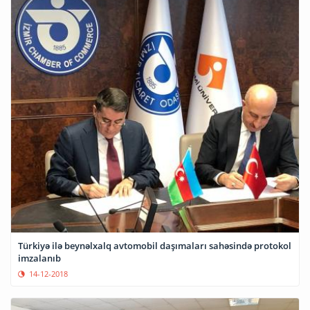
Türkiyə ilə beynəlxalq avtomobil daşımaları sahəsində protokol
imzalanıb
14-12-2018