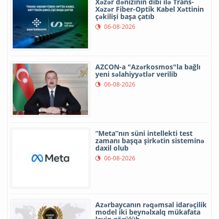
Xəzər dənizinin dibi ilə Trans-
Xəzər Fiber-Optik Kabel Xəttinin
çəkilişi başa çatıb
06-08-2026
AZCON-a "Azərkosmos"la bağlı
yeni səlahiyyətlər verilib
06-08-2026
“Meta”nın süni intellekti test
zamanı başqa şirkətin sisteminə
daxil olub
06-08-2026
Azərbaycanın rəqəmsal idarəçilik
model iki beynəlxalq mükafata