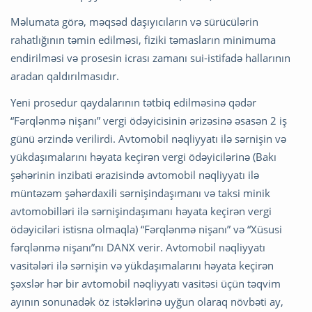
Məlumata görə, məqsəd daşıyıcıların və sürücülərin
rahatlığının təmin edilməsi, fiziki təmasların minimuma
endirilməsi və prosesin icrası zamanı sui-istifadə hallarının
aradan qaldırılmasıdır.
Yeni prosedur qaydalarının tətbiq edilməsinə qədər
“Fərqlənmə nişanı” vergi ödəyicisinin ərizəsinə əsasən 2 iş
günü ərzində verilirdi. Avtomobil nəqliyyatı ilə sərnişin və
yükdaşımalarını həyata keçirən vergi ödəyicilərinə (Bakı
şəhərinin inzibati ərazisində avtomobil nəqliyyatı ilə
müntəzəm şəhərdaxili sərnişindaşımanı və taksi minik
avtomobilləri ilə sərnişindaşımanı həyata keçirən vergi
ödəyiciləri istisna olmaqla) “Fərqlənmə nişanı” və “Xüsusi
fərqlənmə nişanı”nı DANX verir. Avtomobil nəqliyyatı
vasitələri ilə sərnişin və yükdaşımalarını həyata keçirən
şəxslər hər bir avtomobil nəqliyyatı vasitəsi üçün təqvim
ayının sonunadək öz istəklərinə uyğun olaraq növbəti ay,