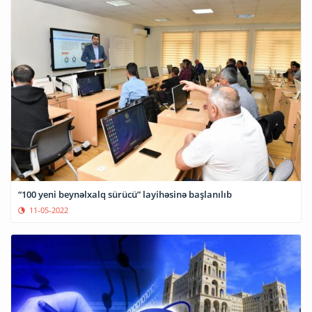
“100 yeni beynəlxalq sürücü” layihəsinə başlanılıb
11-05-2022