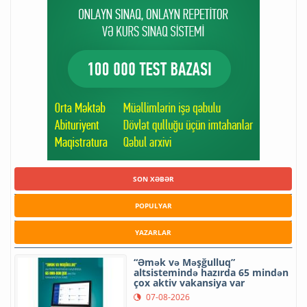
SON XƏBƏR
POPULYAR
YAZARLAR
“Əmək və Məşğulluq”
altsistemində hazırda 65 mindən
çox aktiv vakansiya var
07-08-2026