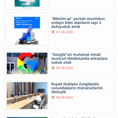
“Biletim.az” portalı üzərindən
onlayn bilet alanların sayı 2
dəfəyədək artıb
07-08-2026
“Google”un məlumat emalı
mərkəzi Hindistanda etirazlara
səbəb olub
06-08-2026
Rəşad Nəbiyev Zəngilanda
vətəndaşların müraciətlərini
dinləyib
06-08-2026