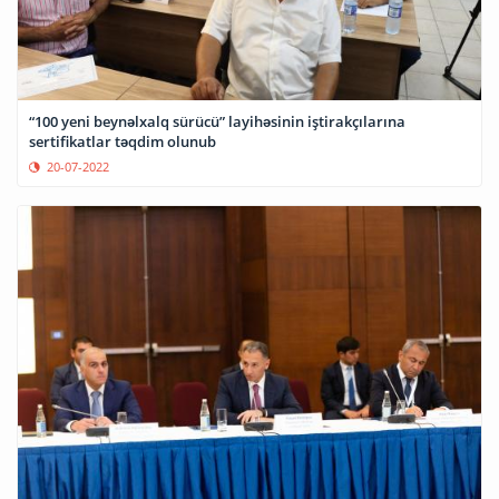
“100 yeni beynəlxalq sürücü” layihəsinin iştirakçılarına
sertifikatlar təqdim olunub
20-07-2022