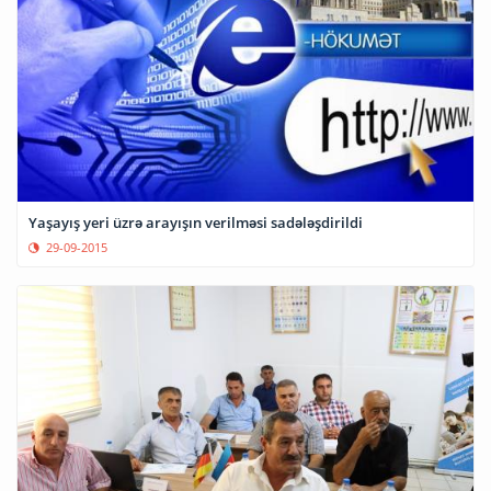
Yaşayış yeri üzrə arayışın verilməsi sadələşdirildi
29-09-2015