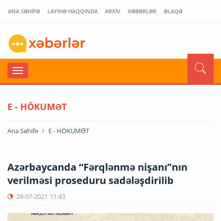
ANA SƏHİFƏ
LAYİHƏ HAQQINDA
ARXİV
XƏBƏRLƏR
ƏLAQƏ
E - HÖKUMƏT
Ana Səhifə
E - HÖKUMƏT
Azərbaycanda “Fərqlənmə nişanı”nın
verilməsi proseduru sadələşdirilib
28-07-2021
11:43