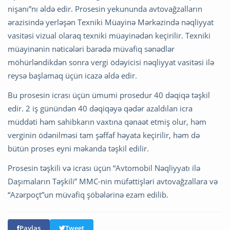
nişanı”nı əldə edir. Prosesin yekununda avtovağzalların
ərazisində yerləşən Texniki Müayinə Mərkəzində nəqliyyat
vasitəsi vizual olaraq texniki müayinədən keçirilir. Texniki
müayinənin nəticələri barədə müvafiq sənədlər
möhürləndikdən sonra vergi ödəyicisi nəqliyyat vasitəsi ilə
reysə başlamaq üçün icazə əldə edir.
Bu prosesin icrası üçün ümumi prosedur 40 dəqiqə təşkil
edir. 2 iş günündən 40 dəqiqəyə qədər azaldılan icra
müddəti həm sahibkarın vaxtına qənaət etmiş olur, həm
verginin ödənilməsi tam şəffaf həyata keçirilir, həm də
bütün proses eyni məkanda təşkil edilir.
Prosesin təşkili və icrası üçün “Avtomobil Nəqliyyatı ilə
Daşımaların Təşkili” MMC-nin müfəttişləri avtovağzallara və
“Azərpoçt”un müvafiq şöbələrinə ezam edilib.
Paylaş
Tweet