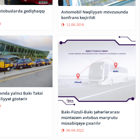
vtobuslarda gedişhaqqı
Avtomobil Nəqliyyatı mövzusunda
konfrans keçirildi
8
12-06-2018
ında yalnız Bakı Taksi
liyyət göstərir
9
Bakı-Füzuli-Bakı şəhərlərarası
müntəzəm avtobus marşrutu
müsabiqəyə çıxarılır
06-04-2022