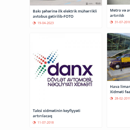
Metro və a
Bakı şəhərinə ilk elektrik mühərrikli
artırıldı
avtobus gətirilib-FOTO
31-07-201
19-04-2023
Hava liman
Xidməti fəa
28-02-201
Taksi xidmətinin keyfiyyəti
artırılacaq
11-07-2018