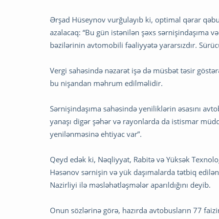
Ərşad Hüseynov vurğulayıb ki, optimal qərar qəbu
azalacaq: “Bu gün istənilən şəxs sərnişindaşıma və t
bəzilərinin avtomobili fəaliyyətə yararsızdır. Sürü
Vergi sahəsində nəzarət işə də müsbət təsir göstər
bu nişandan məhrum edilməlidir.
Sərnişindaşıma sahəsində yeniliklərin əsasını avto
yanaşı digər şəhər və rayonlarda da istismar müddə
yenilənməsinə ehtiyac var”.
Qeyd edək ki, Nəqliyyat, Rabitə və Yüksək Texnolog
Həsənov sərnişin və yük daşımalarda tətbiq edilən
Nazirliyi ilə məsləhətləşmələr aparıldığını deyib.
Onun sözlərinə görə, hazırda avtobusların 77 faizi