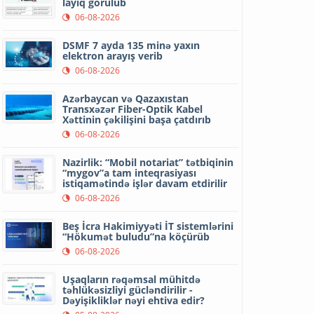
layiq görülüb
06-08-2026
DSMF 7 ayda 135 minə yaxın
elektron arayış verib
06-08-2026
Azərbaycan və Qazaxıstan
Transxəzər Fiber-Optik Kabel
Xəttinin çəkilişini başa çatdırıb
06-08-2026
Nazirlik: “Mobil notariat” tətbiqinin
“mygov”a tam inteqrasiyası
istiqamətində işlər davam etdirilir
06-08-2026
Beş İcra Hakimiyyəti İT sistemlərini
“Hökumət buludu”na köçürüb
06-08-2026
Uşaqların rəqəmsal mühitdə
təhlükəsizliyi gücləndirilir -
Dəyişikliklər nəyi ehtiva edir?