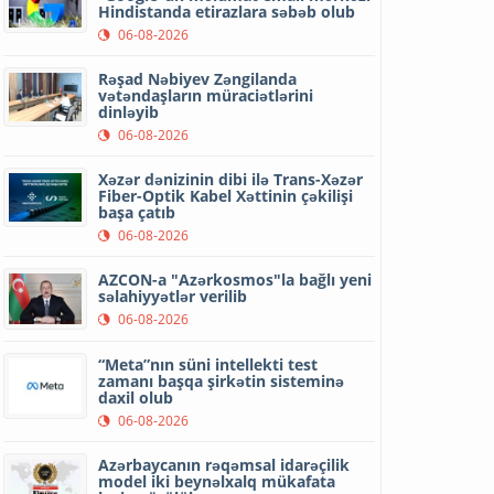
Hindistanda etirazlara səbəb olub
06-08-2026
Rəşad Nəbiyev Zəngilanda
vətəndaşların müraciətlərini
dinləyib
06-08-2026
Xəzər dənizinin dibi ilə Trans-Xəzər
Fiber-Optik Kabel Xəttinin çəkilişi
başa çatıb
06-08-2026
AZCON-a "Azərkosmos"la bağlı yeni
səlahiyyətlər verilib
06-08-2026
“Meta”nın süni intellekti test
zamanı başqa şirkətin sisteminə
daxil olub
06-08-2026
Azərbaycanın rəqəmsal idarəçilik
model iki beynəlxalq mükafata