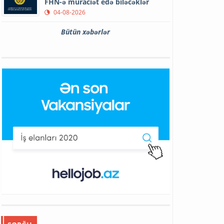
FHN-ə müraciət edə biləcəklər
04-08-2026
Bütün xəbərlər