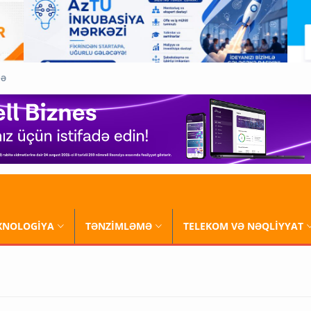
QƏ
XNOLOGİYA
TƏNZİMLƏMƏ
TELEKOM VƏ NƏQLİYYAT