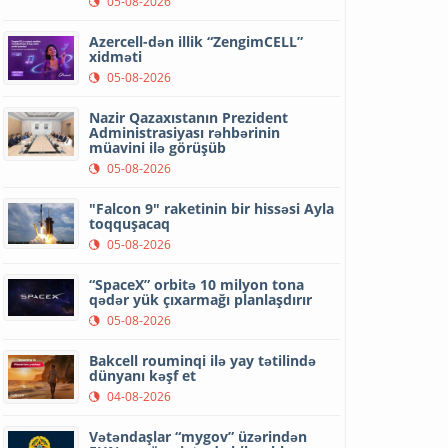
05-08-2026
Azercell-dən illik “ZengimCELL”
xidməti
05-08-2026
Nazir Qazaxıstanın Prezident
Administrasiyası rəhbərinin
müavini ilə görüşüb
05-08-2026
"Falcon 9" raketinin bir hissəsi Ayla
toqquşacaq
05-08-2026
“SpaceX” orbitə 10 milyon tona
qədər yük çıxarmağı planlaşdırır
05-08-2026
Bakcell rouminqi ilə yay tətilində
dünyanı kəşf et
04-08-2026
Vətəndaşlar “mygov” üzərindən