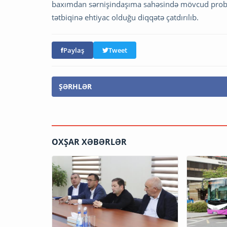
baxımdan sərnişindaşıma sahəsində mövcud problem
tətbiqinə ehtiyac olduğu diqqətə çatdırılıb.
Paylaş
Tweet
ŞƏRHLƏR
OXŞAR XƏBƏRLƏR