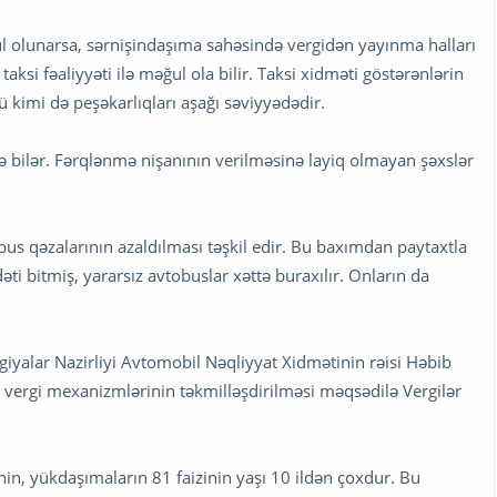
l olunarsa, sərnişindaşıma sahəsində vergidən yayınma halları
aksi fəaliyyəti ilə məğul ola bilir. Taksi xidməti göstərənlərin
cü kimi də peşəkarlıqları aşağı səviyyədədir.
ə bilər. Fərqlənmə nişanının verilməsinə layiq olmayan şəxslər
bus qəzalarının azaldılması təşkil edir. Bu baxımdan paytaxtla
ti bitmiş, yararsız avtobuslar xəttə buraxılır. Onların da
iyalar Nazirliyi Avtomobil Nəqliyyat Xidmətinin rəisi Həbib
 vergi mexanizmlərinin təkmilləşdirilməsi məqsədilə Vergilər
nin, yükdaşımaların 81 faizinin yaşı 10 ildən çoxdur. Bu