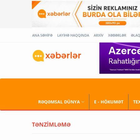
ANA SƏHİFƏ
LAYİHƏ HAQQINDA
ARXİV
XƏBƏRLƏR
ƏLA
RƏQƏMSAL DÜNYA
E - HÖKUMƏT
TE
TƏNZİMLƏMƏ