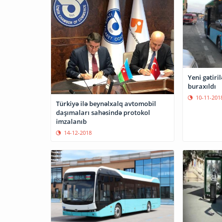
Yeni gətiri
buraxıldı
10-11-201
Türkiyə ilə beynəlxalq avtomobil
daşımaları sahəsində protokol
imzalanıb
14-12-2018