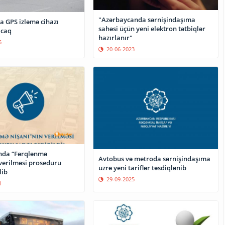
"Azərbaycanda sərnişindaşıma
a GPS izləmə cihazı
sahəsi üçün yeni elektron tətbiqlər
acaq
hazırlanır"
5
20-06-2023
nda “Fərqlənmə
Avtobus və metroda sərnişindaşıma
 verilməsi proseduru
üzrə yeni tariflər təsdiqlənib
lib
29-09-2025
1