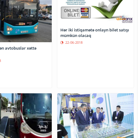
Hər iki istiqamətə onlayn bilet satışı
mümkün olacaq
22-06-2018
lən avtobuslar xəttə
8