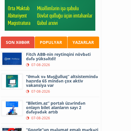
SON XƏBƏR
POPULYAR
YAZARLAR
Fitch ABB-nin reytinqini növbəti
dəfə yüksəltdi!
07-08-2026
“Əmək və Məşğulluq” altsistemində
hazırda 65 mindən çox aktiv
vakansiya var
07-08-2026
“Biletim.az” portalı üzərindən
onlayn bilet alanların sayı 2
dəfəyədək artıb
07-08-2026
“Google”un məlumat emalı mərkəzi