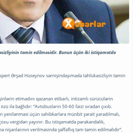
izliyinin təmin edilməsidir. Bunun üçün iki istiqamətdə
 ekspert Ərşad Hüseynov sərnişindaşımada təhlükəsizliyin təmin
şinlərin etimadını qazanan etibarlı, intizamlı sürücülərin
özü ilə bağlıdır: “Avtobusların 50-60 faizi sıradan çıxıb.
rın yenilənməsi üçün sahibkarlara münbit şərait yaradılmalı,
 çoxu vergidən yayınır. Bu istiqamətdə pərakəndəlik,
ə nişanlarının verilməsində şəffaflıq tam təmin edilməlidir”.