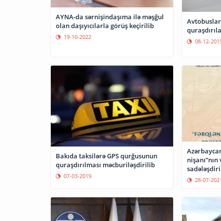
AYNA-da sərnişindaşıma ilə məşğul
Avtobuslar
olan daşıyıcılarla görüş keçirilib
quraşdırıl
19-10-2022
08-12-201
Azərbayca
Bakıda taksilərə GPS qurğusunun
nişanı”nın
quraşdırılması məcburiləşdirilib
sadələşdiri
07-03-2019
28-07-202