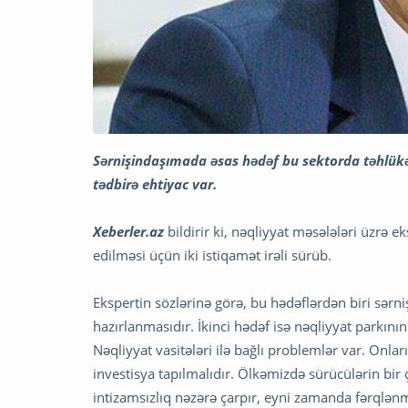
Sərnişindaşımada əsas hədəf bu sektorda təhlükəs
tədbirə ehtiyac var.
Xeberler.az
bildirir ki, nəqliyyat məsələləri üzrə
edilməsi üçün iki istiqamət irəli sürüb.
Ekspertin sözlərinə görə, bu hədəflərdən biri sərni
hazırlanmasıdır. İkinci hədəf isə nəqliyyat parkının 
Nəqliyyat vasitələri ilə bağlı problemlər var. Onla
investisya tapılmalıdır. Ölkəmizdə sürücülərin bir
intizamsızlıq nəzərə çarpır, eyni zamanda fərqlənm