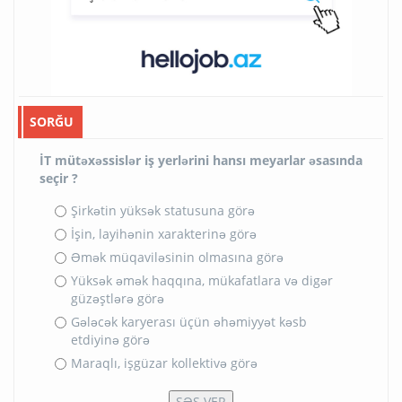
SORĞU
İT mütəxəssislər iş yerlərini hansı meyarlar əsasında
seçir ?
Şirkətin yüksək statusuna görə
İşin, layihənin xarakterinə görə
Əmək müqaviləsinin olmasına görə
Yüksək əmək haqqına, mükafatlara və digər
güzəştlərə görə
Gələcək karyerası üçün əhəmiyyət kəsb
etdiyinə görə
Maraqlı, işgüzar kollektivə görə