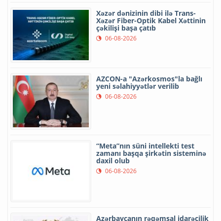
Xəzər dənizinin dibi ilə Trans-
Xəzər Fiber-Optik Kabel Xəttinin
çəkilişi başa çatıb
06-08-2026
AZCON-a "Azərkosmos"la bağlı
yeni səlahiyyətlər verilib
06-08-2026
“Meta”nın süni intellekti test
zamanı başqa şirkətin sisteminə
daxil olub
06-08-2026
Azərbaycanın rəqəmsal idarəçilik