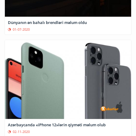
Dünyanın ən bahalı brendləri məlum oldu
01-07-2020
Azərbaycanda «iPhone 12»lərin qiyməti məlum olub
02-11-2020