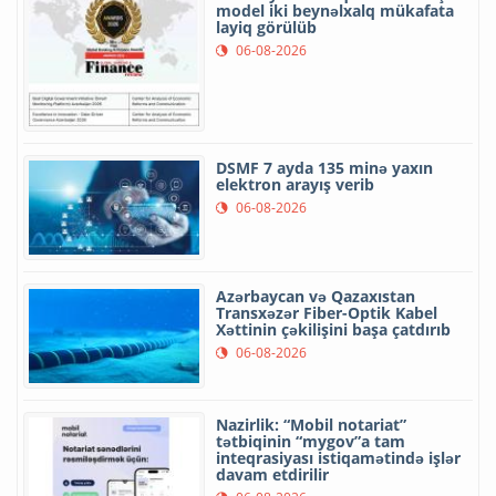
model iki beynəlxalq mükafata
layiq görülüb
06-08-2026
DSMF 7 ayda 135 minə yaxın
elektron arayış verib
06-08-2026
Azərbaycan və Qazaxıstan
Transxəzər Fiber-Optik Kabel
Xəttinin çəkilişini başa çatdırıb
06-08-2026
Nazirlik: “Mobil notariat”
tətbiqinin “mygov”a tam
inteqrasiyası istiqamətində işlər
davam etdirilir