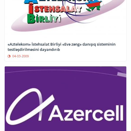
«Aztelekom» İstehsalat Birliyi «Evə zəng» danışıq sisteminin
testləşdirilməsini dayandırıb
04-03-2009