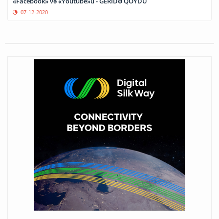
«Facebook» və «Youtube»u - GERİDƏ QOYDU
07-12-2020