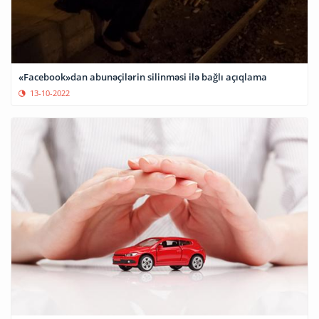
«Facebook»dan abunəçilərin silinməsi ilə bağlı açıqlama
13-10-2022