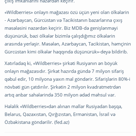
çıxış imkanlarını nəzərdən keçirir.
«Wildberries» onlayn mağazası özü üçün yeni olan ölkələrin
- Azərbaycan, Gürcüstan və Tacikistanın bazarlarına çıxış
məsələsini nəzərdən keçirir. Biz MDB-də genişlənməyi
düşünürük, bəzi ölkələr bizimlə çalışdığımız ölkələrin
arasında yerləşir. Məsələn, Azərbaycan, Tacikistan, həmçinin
Gürcüstan kimi ölkələr haqqında düşünürük»-deyə bildirib.
Xatırladaq ki, «Wildberries» şirkəti Rusiyanın ən böyük
onlayn mağazasıdır. Şirkət hazırda gündə 7 milyon sifariş
qəbul edir, 10 milyona yaxın mal göndərir. Sifarişlərin 80%-i
növbəti gün çatdırılır. Şirkətin 2 milyon kvadratmetrdən
artıq anbar sahələrində 350 milyon ədəd məhsul var.
Hələlik «Wildberries»dən alınan mallar Rusiyadan başqa,
Belarus, Qazaxıstan, Qırğızıstan, Ermənistan, İsrail və
Özbəkistana göndərilir. (fed.az)