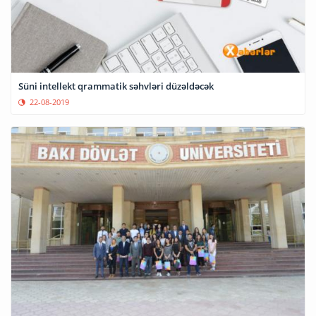
Süni intellekt qrammatik səhvləri düzəldəcək
22-08-2019