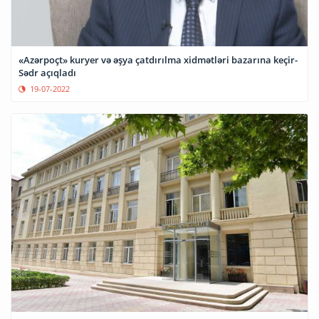
«Azərpoçt» kuryer və əşya çatdırılma xidmətləri bazarına keçir-
Sədr açıqladı
19-07-2022