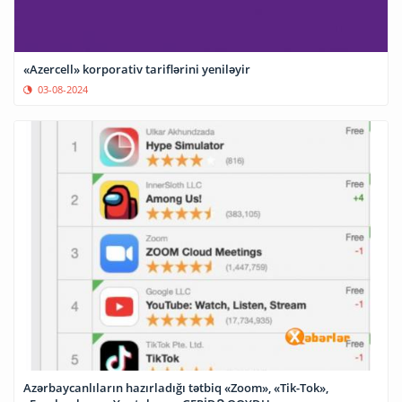
«Azercell» korporativ tariflərini yeniləyir
03-08-2024
Azərbaycanlıların hazırladığı tətbiq «Zoom», «Tik-Tok»,