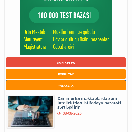
SON XƏBƏR
POPULYAR
YAZARLAR
Danimarka məktəblərdə süni
intellektdən istifadəyə nəzarəti
sərtləşdirir
08-08-2026