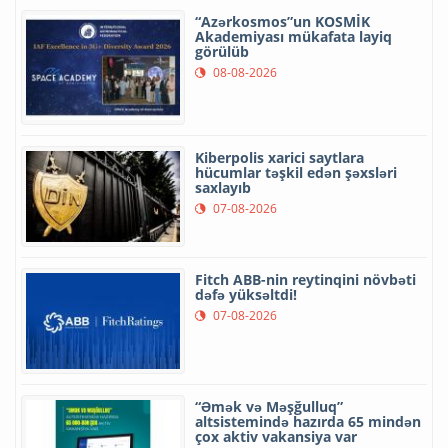
“Azərkosmos”un KOSMİK
Akademiyası mükafata layiq
görülüb
08-08-2026
Kiberpolis xarici saytlara
hücumlar təşkil edən şəxsləri
saxlayıb
07-08-2026
Fitch ABB-nin reytinqini növbəti
dəfə yüksəltdi!
07-08-2026
“Əmək və Məşğulluq”
altsistemində hazırda 65 mindən
çox aktiv vakansiya var