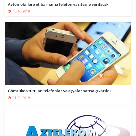
Avtomobillərə etibarnamə telefon vasitəsilə veriləcək
15-10-2019
Gömrükdə tutulan telefonlar və əşyalar satışa çıxarıldı
11-04-2019