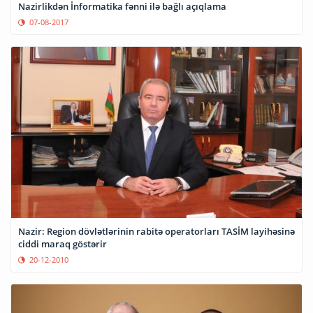
Nazirlikdən İnformatika fənni ilə bağlı açıqlama
07-08-2017
Nazir: Region dövlətlərinin rabitə operatorları TASİM layihəsinə
ciddi maraq göstərir
20-12-2010