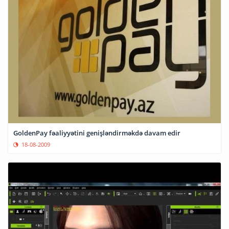
GoldenPay fəaliyyətini genişləndirməkdə davam edir
18-08-2009