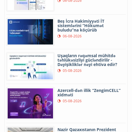
06-08-2026
Beş İcra Hakimiyyəti İT
sistemlərini “Hökumət
buludu”na köçürüb
06-08-2026
Uşaqların rəqəmsal mühitdə
təhlükəsizliyi gücləndirilir -
Dəyişikliklər nəyi ehtiva edir?
05-08-2026
Azercell-dən illik “ZengimCELL”
xidməti
05-08-2026
Nazir Qazaxıstanın Prezident