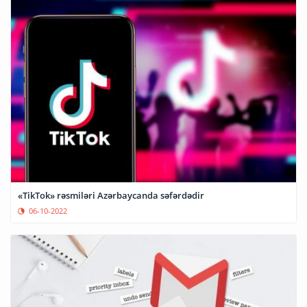
«TikTok» rəsmiləri Azərbaycanda səfərdədir
06-10-2022