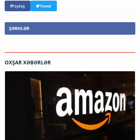
Paylaş
Tweet
ŞƏRHLƏR
OXŞAR XƏBƏRLƏR