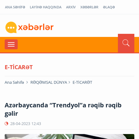
ANA SƏHİFƏ
LAYİHƏ HAQQINDA
ARXİV
XƏBƏRLƏR
ƏLAQƏ
E-TİCARƏT
Ana Səhifə
RƏQƏMSAL DÜNYA
E-TİCARƏT
Azərbaycanda “Trendyol”a rəqib rəqib
gəlir
28-04-2023
12:43