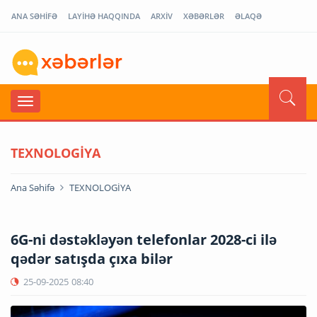
ANA SƏHİFƏ
LAYİHƏ HAQQINDA
ARXİV
XƏBƏRLƏR
ƏLAQƏ
TEXNOLOGİYA
Ana Səhifə
TEXNOLOGİYA
6G-ni dəstəkləyən telefonlar 2028-ci ilə
qədər satışda çıxa bilər
25-09-2025
08:40