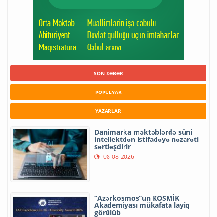
SON XƏBƏR
POPULYAR
YAZARLAR
Danimarka məktəblərdə süni
intellektdən istifadəyə nəzarəti
sərtləşdirir
08-08-2026
“Azərkosmos”un KOSMİK
Akademiyası mükafata layiq
görülüb