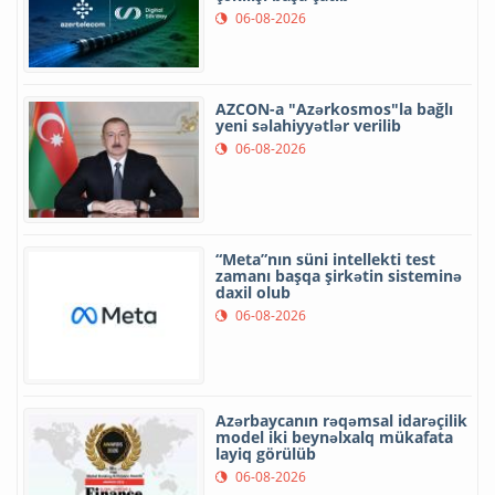
06-08-2026
AZCON-a "Azərkosmos"la bağlı
yeni səlahiyyətlər verilib
06-08-2026
“Meta”nın süni intellekti test
zamanı başqa şirkətin sisteminə
daxil olub
06-08-2026
Azərbaycanın rəqəmsal idarəçilik
model iki beynəlxalq mükafata
layiq görülüb
06-08-2026