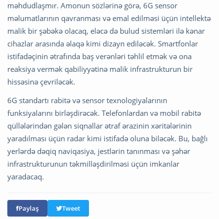
məhdudlaşmır. Amonun sözlərinə görə, 6G sensor
məlumatlarının qavranması və emal edilməsi üçün intellektə
malik bir şəbəkə olacaq, eləcə də bulud sistemləri ilə kənar
cihazlar arasında əlaqə kimi dizayn ediləcək. Smartfonlar
istifadəçinin ətrafında baş verənləri təhlil etmək və ona
reaksiya vermək qabiliyyətinə malik infrastrukturun bir
hissəsinə çevriləcək.
6G standartı rabitə və sensor texnologiyalarının
funksiyalarını birləşdirəcək. Telefonlardan və mobil rabitə
qüllələrindən gələn siqnallar ətraf ərazinin xəritələrinin
yaradılması üçün radar kimi istifadə oluna biləcək. Bu, bağlı
yerlərdə dəqiq naviqasiya, jestlərin tanınması və şəhər
infrastrukturunun təkmilləşdirilməsi üçün imkanlar
yaradacaq.
Paylaş
Tweet