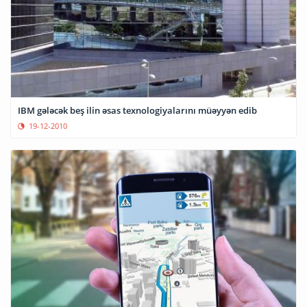
IBM gələcək beş ilin əsas texnologiyalarını müəyyən edib
19-12-2010