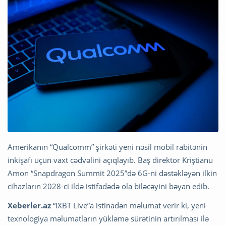
Amerikanın “Qualcomm” şirkəti yeni nəsil mobil rabitənin
inkişafı üçün vaxt cədvəlini açıqlayıb. Baş direktor Kriştianu
Amon “Snapdragon Summit 2025”də 6G-ni dəstəkləyən ilkin
cihazların 2028-ci ildə istifadədə ola biləcəyini bəyan edib.
Xeberler.az
“IXBT Live”a istinadən məlumat verir ki, yeni
texnologiya məlumatların yükləmə sürətinin artırılması ilə