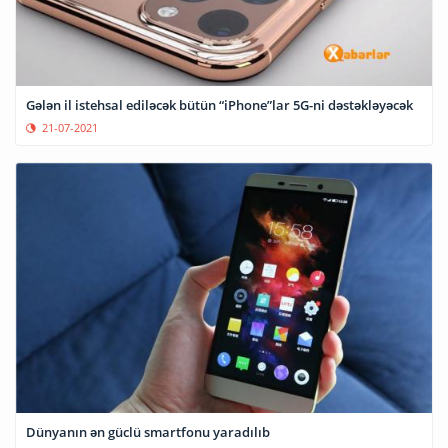
Gələn il istehsal ediləcək bütün “iPhone”lar 5G-ni dəstəkləyəcək
21-07-2021
Dünyanın ən güclü smartfonu yaradılıb