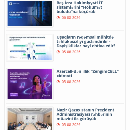
Beş İcra Hakimiyyəti İT
sistemlərini “Hökumət
buludu”na köçürüb
06-08-2026
Uşaqların rəqəmsal mühitdə
təhlükəsizliyi gücləndirilir -
Dəyişikliklər nəyi ehtiva edir?
05-08-2026
Azercell-dən illik “ZengimCELL”
xidməti
05-08-2026
Nazir Qazaxıstanın Prezident
Administrasiyası rəhbərinin
müavini ilə görüşüb
05-08-2026