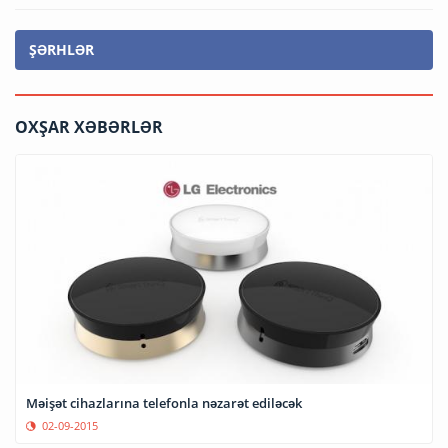
ŞƏRHLƏR
OXŞAR XƏBƏRLƏR
Məişət cihazlarına telefonla nəzarət ediləcək
02-09-2015