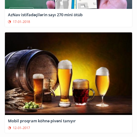
AzNav istifadəçilərin sayı 270 mini ötüb
17-01-2018
Mobil proqram köhnə pivəni tanıyır
12-01-2017