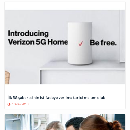
İlk 5G şəbəkəsinin istifadəyə verilmə tarixi məlum olub
13-09-2018