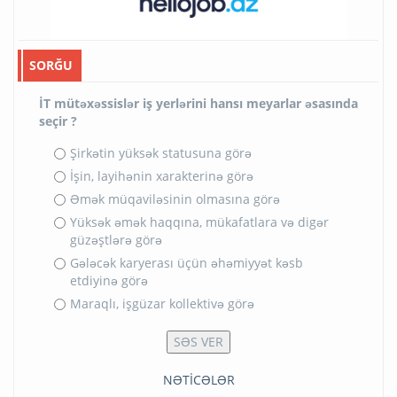
SORĞU
İT mütəxəssislər iş yerlərini hansı meyarlar əsasında
seçir ?
Şirkətin yüksək statusuna görə
İşin, layihənin xarakterinə görə
Əmək müqaviləsinin olmasına görə
Yüksək əmək haqqına, mükafatlara və digər
güzəştlərə görə
Gələcək karyerası üçün əhəmiyyət kəsb
etdiyinə görə
Maraqlı, işgüzar kollektivə görə
NƏTİCƏLƏR