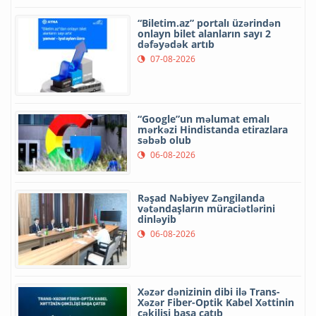
“Biletim.az” portalı üzərindən
onlayn bilet alanların sayı 2
dəfəyədək artıb
07-08-2026
“Google”un məlumat emalı
mərkəzi Hindistanda etirazlara
səbəb olub
06-08-2026
Rəşad Nəbiyev Zəngilanda
vətəndaşların müraciətlərini
dinləyib
06-08-2026
Xəzər dənizinin dibi ilə Trans-
Xəzər Fiber-Optik Kabel Xəttinin
çəkilişi başa çatıb