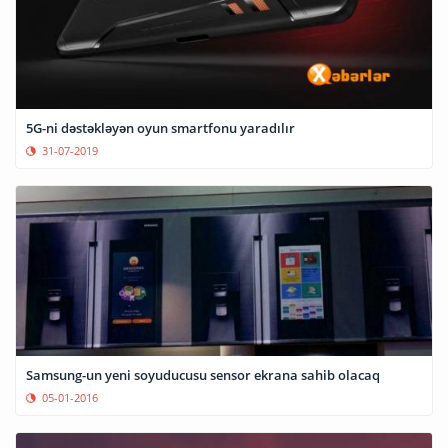
5G-ni dəstəkləyən oyun smartfonu yaradılır
31-07-2019
Samsung-un yeni soyuducusu sensor ekrana sahib olacaq
05-01-2016