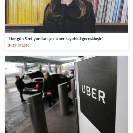
“Hər gün 5 milyondan çox Uber səyahəti gerçəkləşir”
19-10-2016