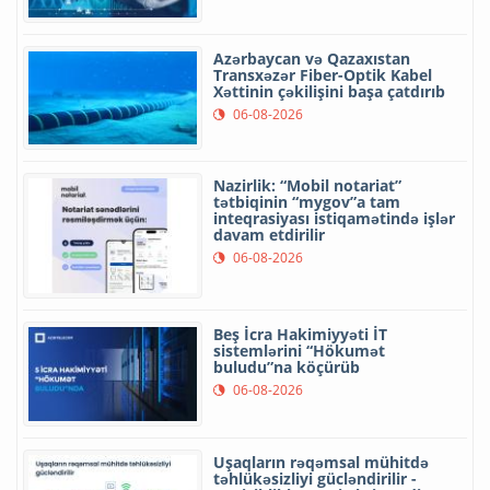
Azərbaycan və Qazaxıstan
Transxəzər Fiber-Optik Kabel
Xəttinin çəkilişini başa çatdırıb
06-08-2026
Nazirlik: “Mobil notariat”
tətbiqinin “mygov”a tam
inteqrasiyası istiqamətində işlər
davam etdirilir
06-08-2026
Beş İcra Hakimiyyəti İT
sistemlərini “Hökumət
buludu”na köçürüb
06-08-2026
Uşaqların rəqəmsal mühitdə
təhlükəsizliyi gücləndirilir -