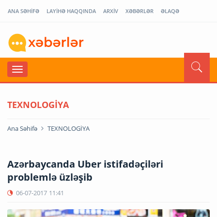
ANA SƏHİFƏ
LAYİHƏ HAQQINDA
ARXİV
XƏBƏRLƏR
ƏLAQƏ
TEXNOLOGİYA
Ana Səhifə
TEXNOLOGİYA
Azərbaycanda Uber istifadəçiləri
problemlə üzləşib
06-07-2017
11:41