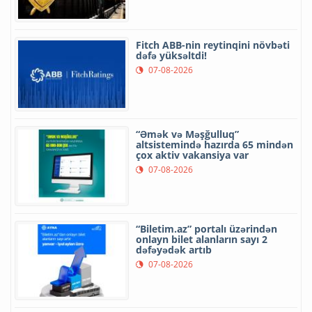
Fitch ABB-nin reytinqini növbəti
dəfə yüksəltdi!
07-08-2026
“Əmək və Məşğulluq”
altsistemində hazırda 65 mindən
çox aktiv vakansiya var
07-08-2026
“Biletim.az” portalı üzərindən
onlayn bilet alanların sayı 2
dəfəyədək artıb
07-08-2026