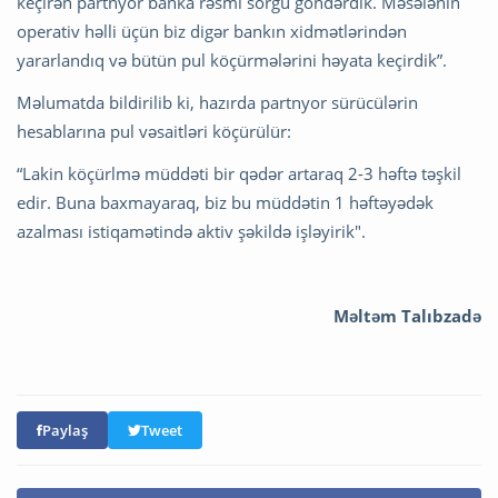
keçirən partnyor banka rəsmi sorğu göndərdik. Məsələnin
operativ həlli üçün biz digər bankın xidmətlərindən
yararlandıq və bütün pul köçürmələrini həyata keçirdik”.
Məlumatda bildirilib ki, hazırda partnyor sürücülərin
hesablarına pul vəsaitləri köçürülür:
“Lakin köçürlmə müddəti bir qədər artaraq 2-3 həftə təşkil
edir. Buna baxmayaraq, biz bu müddətin 1 həftəyədək
azalması istiqamətində aktiv şəkildə işləyirik".
Məltəm Talıbzadə
Paylaş
Tweet