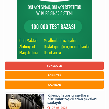
SON XƏBƏR
POPULYAR
YAZARLAR
Kiberpolis xarici saytlara
hücumlar təşkil edən şəxsləri
saxlayıb
07-08-2026