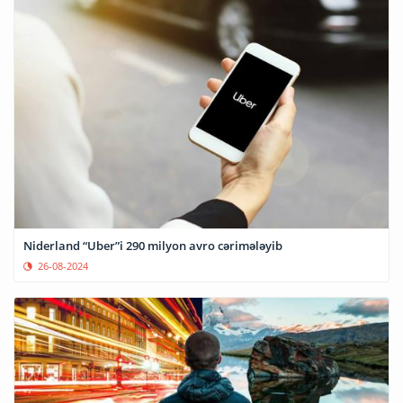
Niderland “Uber”i 290 milyon avro cərimələyib
26-08-2024