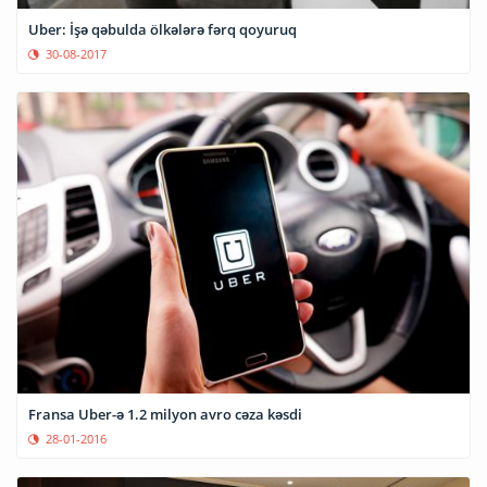
Uber: İşə qəbulda ölkələrə fərq qoyuruq
30-08-2017
Fransa Uber-ə 1.2 milyon avro cəza kəsdi
28-01-2016