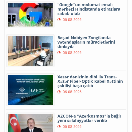
“Google”un məlumat emalı
mərkəzi Hindistanda etirazlara
səbəb olub
06-08-2026
Rəşad Nəbiyev Zəngilanda
vətəndaşların müraciətlərini
dinləyib
06-08-2026
Xəzər dənizinin dibi ilə Trans-
Xəzər Fiber-Optik Kabel Xəttinin
çəkilişi başa çatıb
06-08-2026
AZCON-a "Azərkosmos"la bağlı
yeni səlahiyyətlər verilib
06-08-2026