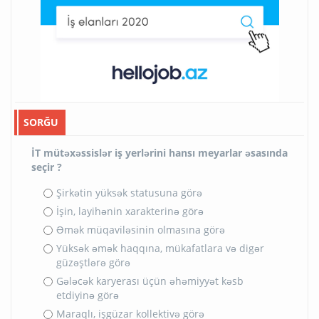
SORĞU
İT mütəxəssislər iş yerlərini hansı meyarlar əsasında
seçir ?
Şirkətin yüksək statusuna görə
İşin, layihənin xarakterinə görə
Əmək müqaviləsinin olmasına görə
Yüksək əmək haqqına, mükafatlara və digər
güzəştlərə görə
Gələcək karyerası üçün əhəmiyyət kəsb
etdiyinə görə
Maraqlı, işgüzar kollektivə görə