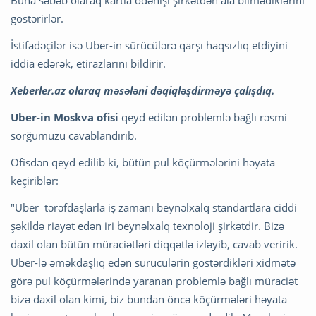
Buna səbəb olaraq kartla ödənişi şirkətdən ala bilmədiklərini
göstərirlər.
İstifadəçilər isə Uber-in sürücülərə qarşı haqsızlıq etdiyini
iddia edərək, etirazlarını bildirir.
Xeberler.az olaraq məsələni dəqiqləşdirməyə çalışdıq.
Uber-in Moskva ofisi
qeyd edilən problemlə bağlı rəsmi
sorğumuzu cavablandırıb.
Ofisdən qeyd edilib ki, bütün pul köçürmələrini həyata
keçiriblər:
"Uber tərəfdaşlarla iş zamanı beynəlxalq standartlara ciddi
şəkildə riayət edən iri beynəlxalq texnoloji şirkətdir. Bizə
daxil olan bütün müraciətləri diqqətlə izləyib, cavab veririk.
Uber-lə əməkdaşlıq edən sürücülərin göstərdikləri xidmətə
görə pul köçürmələrində yaranan problemlə bağlı müraciət
bizə daxil olan kimi, biz bundan öncə köçürmələri həyata