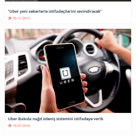
“Uber yeni xəbərlərlə istifadəçilərini sevindirəcək”
05-11-2015
Uber Bakıda nağd ödəniş sistemini istifadəyə verib
19-07-2016