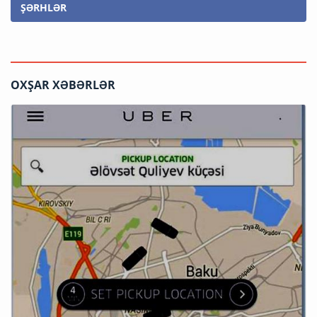
ŞƏRHLƏR
OXŞAR XƏBƏRLƏR