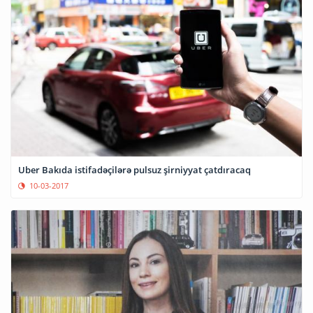
Uber Bakıda istifadəçilərə pulsuz şirniyyat çatdıracaq
10-03-2017