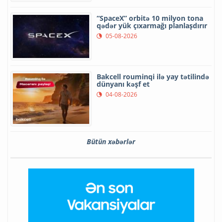
“SpaceX” orbitə 10 milyon tona
qədər yük çıxarmağı planlaşdırır
05-08-2026
Bakcell rouminqi ilə yay tətilində
dünyanı kəşf et
04-08-2026
Bütün xəbərlər