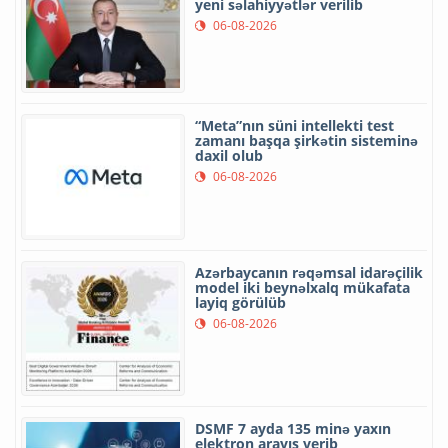
yeni səlahiyyətlər verilib
06-08-2026
“Meta”nın süni intellekti test
zamanı başqa şirkətin sisteminə
daxil olub
06-08-2026
Azərbaycanın rəqəmsal idarəçilik
model iki beynəlxalq mükafata
layiq görülüb
06-08-2026
DSMF 7 ayda 135 minə yaxın
elektron arayış verib