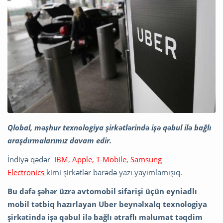
Qlobal, məşhur texnologiya şirkətlərində işə qəbul ilə bağlı
araşdırmalarımız davam edir.
İndiyə qədər
IBM
,
Apple,
T-Mobile
,
Samsung
Electronics
kimi şirkətlər barədə yazı yayımlamışıq.
Bu dəfə şəhər üzrə avtomobil sifarişi üçün eyniadlı
mobil tətbiq hazırlayan Uber beynəlxalq texnologiya
şirkətində işə qəbul ilə bağlı ətraflı məlumat təqdim