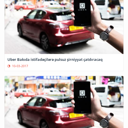
Uber Bakıda istifadəçilərə pulsuz şirniyyat çatdıracaq
10-03-2017