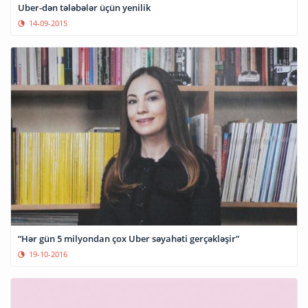
Uber-dən tələbələr üçün yenilik
14-09-2015
“Hər gün 5 milyondan çox Uber səyahəti gerçəkləşir”
19-10-2016