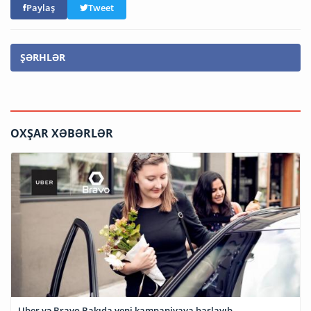
Paylaş
Tweet
ŞƏRHLƏR
OXŞAR XƏBƏRLƏR
Uber və Bravo Bakıda yeni kampaniyaya başlayıb