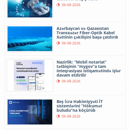
06-08-2026
Azərbaycan və Qazaxıstan
Transxəzər Fiber-Optik Kabel
Xəttinin çəkilişini başa çatdırıb
06-08-2026
Nazirlik: “Mobil notariat”
tətbiqinin “mygov”a tam
inteqrasiyası istiqamətində işlər
davam etdirilir
06-08-2026
Beş İcra Hakimiyyəti İT
sistemlərini “Hökumət
buludu”na köçürüb
06-08-2026