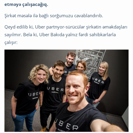
etməyə çalışacağıq.
Şirkət məsələ ilə bağlı sorğumuzu cavablandırıb.
Qeyd edilib ki, Uber partnyor-sürücülər şirkətin əməkdaşları
sayılmır. Belə ki, Uber Bakıda yalnız fərdi sahibkarlarla
çalışır: