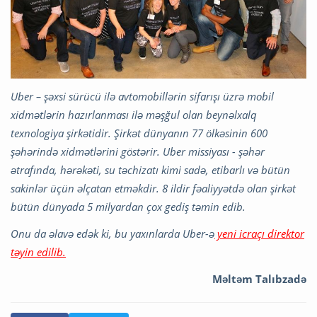
Uber – şəxsi sürücü ilə avtomobillərin sifarışı üzrə mobil
xidmətlərin hazırlanması ilə məşğul olan beynəlxalq
texnologiya şirkətidir. Şirkət dünyanın 77 ölkəsinin 600
şəhərində xidmətlərini göstərir. Uber missiyası - şəhər
ətrafında, hərəkəti, su təchizatı kimi sadə, etibarlı və bütün
sakinlər üçün əlçatan etməkdir. 8 ildir fəaliyyətdə olan şirkət
bütün dünyada 5 milyardan çox gediş təmin edib.
Onu da əlavə edək ki, bu yaxınlarda Uber-ə
yeni icraçı direktor
təyin edilib.
Məltəm Talıbzadə