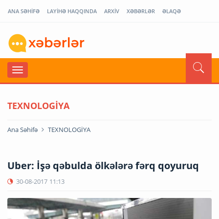
ANA SƏHİFƏ
LAYİHƏ HAQQINDA
ARXİV
XƏBƏRLƏR
ƏLAQƏ
TEXNOLOGİYA
Ana Səhifə
TEXNOLOGİYA
Uber: İşə qəbulda ölkələrə fərq qoyuruq
30-08-2017
11:13