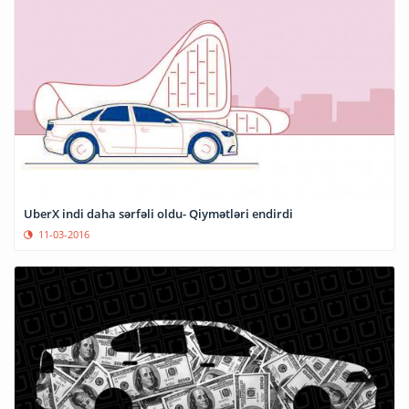
UberX indi daha sərfəli oldu- Qiymətləri endirdi
11-03-2016