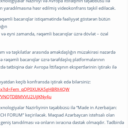
nologiyalar Nazirliyi və Avropa İttifaqının təşəbbüsü ilə
ın yaradılmasına həsr edilmiş videokonfrans təşkil ediləcək.
rəqəmli bacarıqlar istiqamətində fəaliyyət göstərən bütün
ığın
i və eyni zamanda, rəqəmli bacarıqlar üzrə dövlət – özəl
um və təşkilatlar arasında əməkdaşlığın müzakirəsi nəzərdə
də rəqəmli bacarıqlar üzrə tərəfdaşlıq platformalarının
ə tətbiqinə dair Avropa İttifaqının ekspertlərinin iştirakı ilə
yatdan keçib konfransda iştirak edə bilərsiniz:
e.aspx?id=Fem_qQP0XUKA5gHBRX4QW
1WVNQTDBMVVU2UjJKNy4u
xnologiyalar Nazirliyinin təşəbbüsü ilə “Made in Azerbaijan:
CH FORUM” keçiriləcək. Məqsəd Azərbaycan istehsalı olan
geniş tanıdılması və onların ixracına dəstək olmaqdır. Tədbirdə