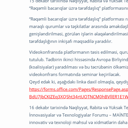
15 dekabr tarixində Nəqliyyat, Rabitə və Yüksək Tex
“Rəqəmli bacarıqlar üzrə tərəfdaşlıq” platformasın
“Rəqəmli bacarıqlar üzrə tərəfdaşlıq” platforması 
maraqlı qurumlar və təşkilatlar arasında əməkdaşl
genişləndirilməsi, görülən işlərin əlaqələndirilməs
tərəfdaşlığının inkişafı məqsədilə yaradılır.
Videokonfransda platformanın təsis edilməsi, qur
tutulub. Tədbirin ikinci hissəsində Avropa Birliyin
(koalisiyalar) yaradılması və bu təcrübənin ölkəmizd
videokonfrans formatında seminar keçiriləcək.
Qeyd edək ki, aşağıdakı linkə daxil olmaqla, qeydiy
https://forms.office.com/Pages/ResponsePag
BdU7JbCKIZEq3XQSht34rtUOTNCM0hBVllER1E
16 dekabr tarixində Nəqliyyat, Rabitə və Yüksək Te
İnnovasiyalar və Texnologiyalar Forumu – MAİNTE
innovativ və texnoloji məhsul və xidmətlərin daha 