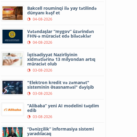
Bakcell rouminqi ilə yay tətilində
dünyanı kəşf et
04-08-2026
Vətəndaşlar “mygov” üzərindən
FHN-ə müraciət edə biləcəklər
04-08-2026
İqtisadiyyat Nazirliyinin
xidmətlərinə 13 milyondan artıq
müraciət olub
03-08-2026
"Elektron kredit və zəmanət"
sisteminin Əsasnaməsi" dəyişib
03-08-2026
“Alibaba” yeni AI modelini təqdim
edib
03-08-2026
“Dənizçilik” informasiya sistemi
yaradılacaq