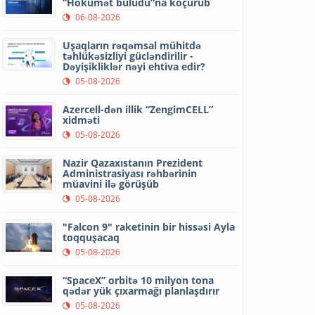
“Hökumət buludu”na köçürüb
06-08-2026
Uşaqların rəqəmsal mühitdə
təhlükəsizliyi gücləndirilir -
Dəyişikliklər nəyi ehtiva edir?
05-08-2026
Azercell-dən illik “ZengimCELL”
xidməti
05-08-2026
Nazir Qazaxıstanın Prezident
Administrasiyası rəhbərinin
müavini ilə görüşüb
05-08-2026
"Falcon 9" raketinin bir hissəsi Ayla
toqquşacaq
05-08-2026
“SpaceX” orbitə 10 milyon tona
qədər yük çıxarmağı planlaşdırır
05-08-2026