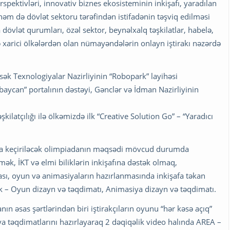
rspektivləri, innovativ biznes ekosisteminin inkişafı, yaradılan
əm də dövlət sektoru tərəfindən istifadənin təşviq edilməsi
övlət qurumları, özəl sektor, beynəlxalq təşkilatlar, habelə,
və xarici ölkələrdən olan nümayəndələrin onlayn iştirakı nəzərdə
sək Texnologiyalar Nazirliyinin “Robopark” layihəsi
baycan” portalının dəstəyi, Gənclər və İdman Nazirliyinin
latçılığı ilə ölkəmizdə ilk “Creative Solution Go” – “Yaradıcı
 keçiriləcək olimpiadanın məqsədi mövcud durumda
k, İKT və elmi biliklərin inkişafına dəstək olmaq,
sı, oyun və animasiyaların hazırlanmasında inkişafa təkan
k – Oyun dizayn və təqdimatı, Animasiya dizayn və təqdimatı.
n əsas şərtlərindən biri iştirakçıların oyunu “hər kəsə açıq”
ya təqdimatlarını hazırlayaraq 2 dəqiqəlik video halında AREA –