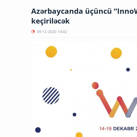
Azərbaycanda üçüncü “InnoW
keçiriləcək
09-12-2020
14:02