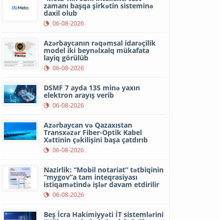
zamanı başqa şirkətin sisteminə
daxil olub
06-08-2026
Azərbaycanın rəqəmsal idarəçilik
model iki beynəlxalq mükafata
layiq görülüb
06-08-2026
DSMF 7 ayda 135 minə yaxın
elektron arayış verib
06-08-2026
Azərbaycan və Qazaxıstan
Transxəzər Fiber-Optik Kabel
Xəttinin çəkilişini başa çatdırıb
06-08-2026
Nazirlik: “Mobil notariat” tətbiqinin
“mygov”a tam inteqrasiyası
istiqamətində işlər davam etdirilir
06-08-2026
Beş İcra Hakimiyyəti İT sistemlərini