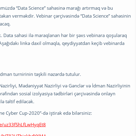
rümüzdə “Data Science” sahəsinə marağı artırmaq və bu
 təkan verməkdir. Vebinar çərçivəsində “Data Science” sahəsinin
acaq.
k. Data sahəsi ilə maraqlanan hər bir şəxs vebinara qoşularaq
. Aşağıdakı linkə daxil olmaqla, qeydiyyatdan keçib vebinarda
dman turnirinin təşkili nəzərdə tutulur.
Nazirliyi, Mədəniyyət Nazirliyi və Gənclər və İdman Nazirliyinin
rəfindən sosial izolyasiya tədbirləri çərçivəsində onlayn
ə təltif ediləcək.
ne Cyber Cup-2020”-də iştirak edə bilərsiniz:
gle/uz33fShLfLwHyqEt8