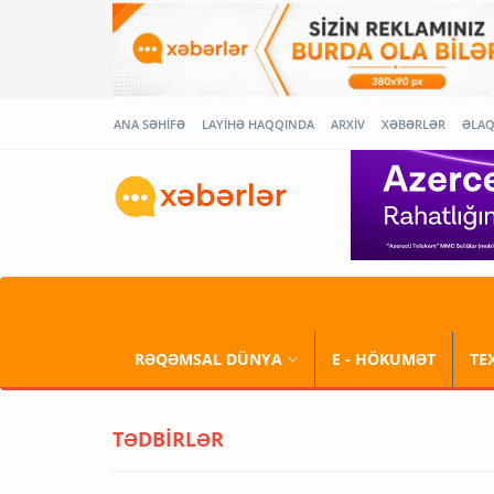
ANA SƏHİFƏ
LAYİHƏ HAQQINDA
ARXİV
XƏBƏRLƏR
ƏLA
RƏQƏMSAL DÜNYA
E - HÖKUMƏT
TE
TƏDBİRLƏR