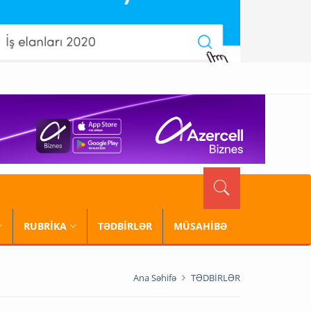
RUBRİKA
TƏDBİRLƏR
MÜSAHİBƏ
Ana Səhifə
TƏDBİRLƏR