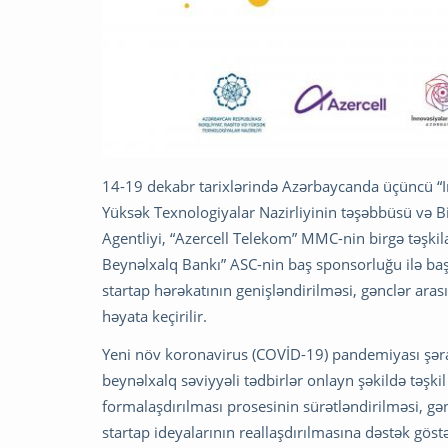
14-19 dekabr tarixlərində Azərbaycanda üçüncü “In
Yüksək Texnologiyalar Nazirliyinin təşəbbüsü və Bir
Agentliyi, “Azercell Telekom” MMC-nin birgə təşki
Beynəlxalq Bankı” ASC-nin baş sponsorluğu ilə baş 
startap hərəkatının genişləndirilməsi, gənclər aras
həyata keçirilir.
Yeni növ koronavirus (COVİD-19) pandemiyası şərai
beynəlxalq səviyyəli tədbirlər onlayn şəkildə təşk
formalaşdırılması prosesinin sürətləndirilməsi, gə
startap ideyalarının reallaşdırılmasına dəstək göst