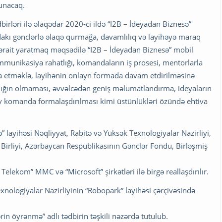
lunacaq.
irləri ilə əlaqədar 2020-ci ildə “I2B – İdeyadan Biznesə”
ndakı gənclərlə əlaqə qurmağa, davamlılıq və layihəyə maraq
ərait yaratmaq məqsədilə “I2B – İdeyadan Biznesə” mobil
kommunikasiya rahatlığı, komandaların iş prosesi, mentorlarla
va etməklə, layihənin onlayn formada davam etdirilməsinə
ılılığın olmaması, əvvəlcədən geniş məlumatlandırma, ideyaların
tiv komanda formalaşdırılması kimi üstünlükləri özündə ehtiva
” layihəsi Nəqliyyat, Rabitə və Yüksək Texnologiyalar Nazirliyi,
 Birliyi, Azərbaycan Respublikasının Gənclər Fondu, Birləşmiş
 Telekom” MMC və “Microsoft” şirkətləri ilə birgə reallaşdırılır.
xnologiyalar Nazirliyinin “Robopark” layihəsi çərçivəsində
in öyrənmə” adlı tədbirin təşkili nəzərdə tutulub.