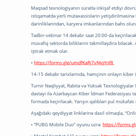
Məqsəd texnologiyanın sürətlə inkişaf etdiyi döv
istiqamətdə yerli mütəxəssislərin yetişdirilməsinə
dərinliklərindən, karyera imkanlarından bəhs olun
Tədbir-vebinar 14 dekabr saat 20:00-da keçiriləcə
müvafiq sektorda biliklərini təkmilləşdirə biləcək
iştirak etmək olar.
•
https://forms.gle/umdfKaRj7vNJqYnf8
14-15 dekabr tarixlərində, həmçinin onlayn kiber i
Turnir Nəqliyyat, Rabitə və Yüksək Texnologiyalar 
dəstəyi ilə Azərbaycan Kiber İdman Federasiyası tə
formada keçiriləcək. Yarışın qalibləri pul mükafatı il
Aşağıdakı qeydiyyat linklərinə daxil olmaqla, “Onli
• “PUBG Mobile Duo” oyunu üzrə:
https://forms.