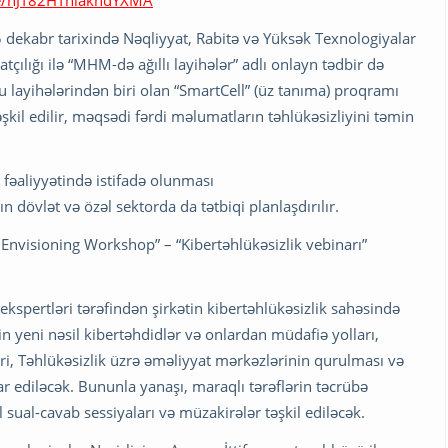
le/hJT82HThiakhdYXMA
5 dekabr tarixində Nəqliyyat, Rabitə və Yüksək Texnologiyalar
ılığı ilə “MHM-də ağıllı layihələr” adlı onlayn tədbir də
layihələrindən biri olan “SmartCell” (üz tanıma) proqramı
təşkil edilir, məqsədi fərdi məlumatların təhlükəsizliyini təmin
fəaliyyətində istifadə olunması
 dövlət və özəl sektorda da tətbiqi planlaşdırılır.
y Envisioning Workshop” – “Kibertəhlükəsizlik vebinarı”
 ekspertləri tərəfindən şirkətin kibertəhlükəsizlik sahəsində
in yeni nəsil kibertəhdidlər və onlardan müdafiə yolları,
ri, Təhlükəsizlik üzrə əməliyyat mərkəzlərinin qurulması və
 ediləcək. Bununla yanaşı, maraqlı tərəflərin təcrübə
sual-cavab sessiyaları və müzakirələr təşkil ediləcək.