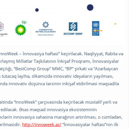
noWeek – İnnovasiya həftəsi” keçiriləcək. Nəqliyyat, Rabitə və
ləşmiş Millətlər Təşkilatının İnkişaf Proqramı, İnnovasiyalar
latçılığı, “BestComp Group” MMC, “BP” şirkəti və “Azərbaycan
tutacaq layihə, ölkəmizdə innovativ ideyaların yayılması,
ında innovativ düşüncə tərzinin inkişaf etdirilməsi məqsədilə
tində “InnoWeek” çərçivəsində keçiriləcək müxtəlif yerli və
il ediləcək. Əsas məqsəd innovasiya ekosisteminin
nclərin innovasiya sahəsinə marağının artırılması, o cümlədən,
ərilməsidir.
http://innoweek.az/
“İnnovasiyalar həftəsi”nin ilk