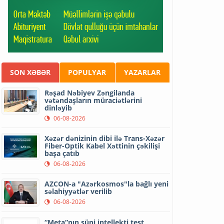
SON XƏBƏR
POPULYAR
YAZARLAR
Rəşad Nəbiyev Zəngilanda
vətəndaşların müraciətlərini
dinləyib
06-08-2026
Xəzər dənizinin dibi ilə Trans-Xəzər
Fiber-Optik Kabel Xəttinin çəkilişi
başa çatıb
06-08-2026
AZCON-a "Azərkosmos"la bağlı yeni
səlahiyyətlər verilib
06-08-2026
“Meta”nın süni intellekti test