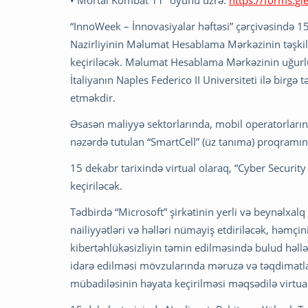
• Mortal Kombat 11” oyunu üzrə:
https://forms.g
“InnoWeek – İnnovasiyalar həftəsi” çərçivəsində 1
Nazirliyinin Məlumat Hesablama Mərkəzinin təşkilatç
keçiriləcək. Məlumat Hesablama Mərkəzinin uğurlu 
İtaliyanın Naples Federico II Universiteti ilə birgə 
etməkdir.
Əsasən maliyyə sektorlarında, mobil operatorların 
nəzərdə tutulan “SmartCell” (üz tanıma) proqramının
15 dekabr tarixində virtual olaraq, “Cyber Securit
keçiriləcək.
Tədbirdə “Microsoft” şirkətinin yerli və beynəlxalq
nailiyyətləri və həlləri nümayiş etdiriləcək, həmçin
kibertəhlükəsizliyin təmin edilməsində bulud həllə
idarə edilməsi mövzularında məruzə və təqdimatlar
mübadiləsinin həyata keçirilməsi məqsədilə virtual 