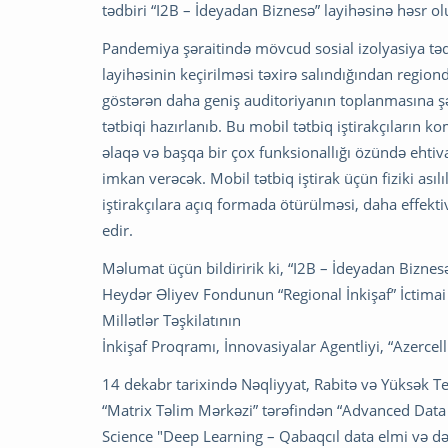
tədbiri “I2B – İdeyadan Biznesə” layihəsinə həsr o
Pandemiya şəraitində mövcud sosial izolyasiya tədb
layihəsinin keçirilməsi təxirə salındığından regio
göstərən daha geniş auditoriyanın toplanmasına ş
tətbiqi hazırlanıb. Bu mobil tətbiq iştirakçıların 
əlaqə və başqa bir çox funksionallığı özündə ehti
imkan verəcək. Mobil tətbiq iştirak üçün fiziki as
iştirakçılara açıq formada ötürülməsi, daha effek
edir.
Məlumat üçün bildiririk ki, “I2B – İdeyadan Biznesə
Heydər Əliyev Fondunun “Regional İnkişaf” İctimai
Millətlər Təşkilatının
İnkişaf Proqramı, İnnovasiyalar Agentliyi, “Azercell
14 dekabr tarixində Nəqliyyat, Rabitə və Yüksək Te
“Matrix Təlim Mərkəzi” tərəfindən “Advanced Data
Science "Deep Learning – Qabaqcıl data elmi və dər