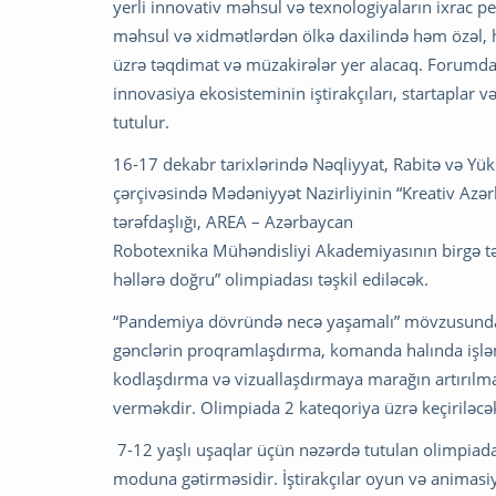
yerli innovativ məhsul və texnologiyaların ixrac pe
məhsul və xidmətlərdən ölkə daxilində həm özəl, h
üzrə təqdimat və müzakirələr yer alacaq. Forumda d
innovasiya ekosisteminin iştirakçıları, startaplar 
tutulur.
16-17 dekabr tarixlərində Nəqliyyat, Rabitə və Yük
çərçivəsində Mədəniyyət Nazirliyinin “Kreativ Azər
tərəfdaşlığı, AREA – Azərbaycan
Robotexnika Mühəndisliyi Akademiyasının birgə təşki
həllərə doğru” olimpiadası təşkil ediləcək.
“Pandemiya dövründə necə yaşamalı” mövzusunda
gənclərin proqramlaşdırma, komanda halında işləmə
kodlaşdırma və vizuallaşdırmaya marağın artırılma
verməkdir. Olimpiada 2 kateqoriya üzrə keçiriləcə
7-12 yaşlı uşaqlar üçün nəzərdə tutulan olimpiadanı
moduna gətirməsidir. İştirakçılar oyun və animasi