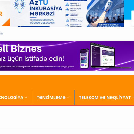
QƏ
XNOLOGİYA
TƏNZİMLƏMƏ
TELEKOM VƏ NƏQLİYYAT