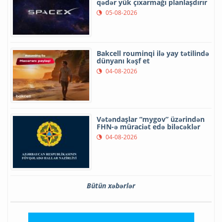
qədər yük çıxarmağı planlaşdırır
05-08-2026
Bakcell rouminqi ilə yay tətilində
dünyanı kəşf et
04-08-2026
Vətəndaşlar “mygov” üzərindən
FHN-ə müraciət edə biləcəklər
04-08-2026
Bütün xəbərlər