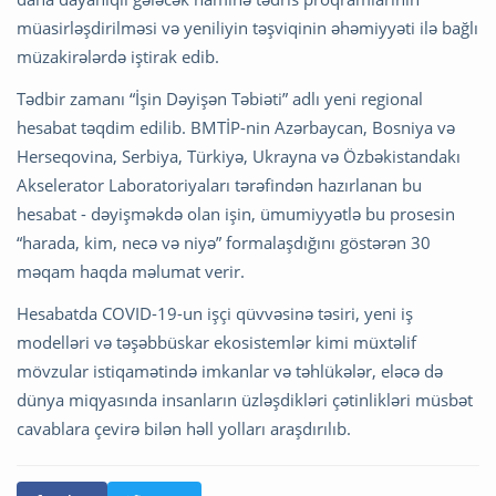
müasirləşdirilməsi və yeniliyin təşviqinin əhəmiyyəti ilə bağlı
müzakirələrdə iştirak edib.
Tədbir zamanı “İşin Dəyişən Təbiəti” adlı yeni regional
hesabat təqdim edilib. BMTİP-nin Azərbaycan, Bosniya və
Herseqovina, Serbiya, Türkiyə, Ukrayna və Özbəkistandakı
Akselerator Laboratoriyaları tərəfindən hazırlanan bu
hesabat - dəyişməkdə olan işin, ümumiyyətlə bu prosesin
“harada, kim, necə və niyə” formalaşdığını göstərən 30
məqam haqda məlumat verir.
Hesabatda COVID-19-un işçi qüvvəsinə təsiri, yeni iş
modelləri və təşəbbüskar ekosistemlər kimi müxtəlif
mövzular istiqamətində imkanlar və təhlükələr, eləcə də
dünya miqyasında insanların üzləşdikləri çətinlikləri müsbət
cavablara çevirə bilən həll yolları araşdırılıb.