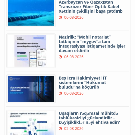
Azərbaycan və Qazaxıstan
Transxəzər Fiber-Optik Kabel
Xəttinin çəkilişini başa çatdırıb
06-08-2026
Nazirlik: “Mobil notariat”
tətbiqinin “mygov”a tam
inteqrasiyası istiqamətində işlər
davam etdirilir
06-08-2026
Beş İcra Hakimiyyəti İT
sistemlərini “Hökumət
buludu”na köçürüb
06-08-2026
Uşaqların rəqəmsal mühitdə
təhlükəsizliyi gücləndirilir -
Dəyişikliklər nəyi ehtiva edir?
05-08-2026