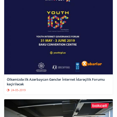
Ölkəmizdə ilk Azərbaycan Gənclər İnternet İdarəçilik Forumu
keçiriləcək
24-05-2019