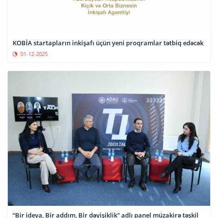
KOBİA startapların inkişafı üçün yeni proqramlar tətbiq edəcək
01-12-2025
“Bir ideya, Bir addım, Bir dəyişiklik” adlı panel müzakirə təşkil