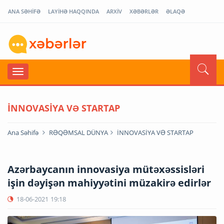
ANA SƏHİFƏ
LAYİHƏ HAQQINDA
ARXİV
XƏBƏRLƏR
ƏLAQƏ
İNNOVASİYA VƏ STARTAP
Ana Səhifə
RƏQƏMSAL DÜNYA
İNNOVASİYA VƏ STARTAP
Azərbaycanın innovasiya mütəxəssisləri
işin dəyişən mahiyyətini müzakirə edirlər
18-06-2021
19:18