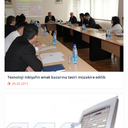
Texnoloji inkişafın əmək bazarına təsiri müzakirə edilib
29-03-2017