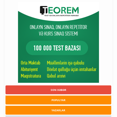
SON XƏBƏR
POPULYAR
YAZARLAR