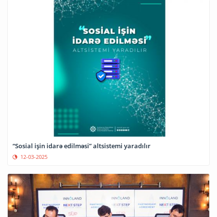
“Sosial işin idarə edilməsi” altsistemi yaradılır
12-03-2025