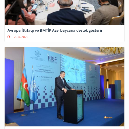
Avropa İttifaqı və BMTİP Azərbaycana dəstək göstərir
12-04-2022