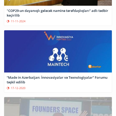
"COP29-un dayanıqlı gələcək naminə tərəfdaşlıqları” adlı tədbir
keçirilib
11-11-2024
“Made in Azerbaijan: İnnovasiyalar və Texnologiyalar” Forumu
təşkil edilib
17-12-2020