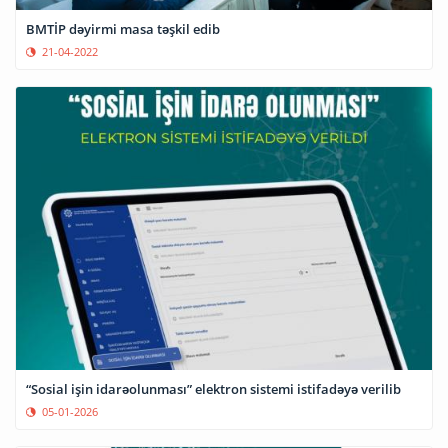
BMTİP dəyirmi masa təşkil edib
21-04-2022
“Sosial işin idarəolunması” elektron sistemi istifadəyə verilib
05-01-2026