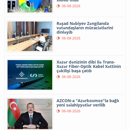
06-08-2026
Rəşad Nəbiyev Zəngilanda
vətəndaşların müraciətlərini
dinləyib
06-08-2026
Xəzər dənizinin dibi ilə Trans-
Xəzər Fiber-Optik Kabel Xəttinin
çəkilişi başa çatıb
06-08-2026
AZCON-a "Azərkosmos"la bağlı
yeni səlahiyyətlər verilib
06-08-2026