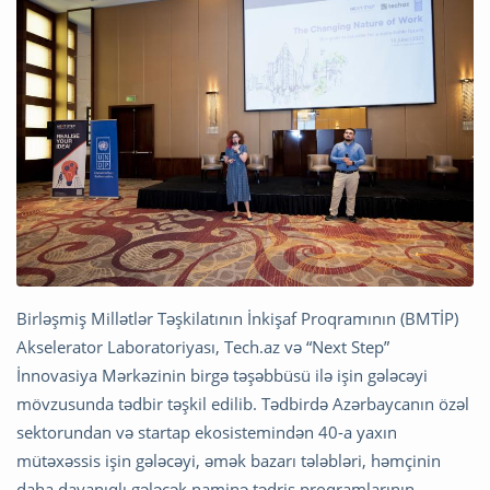
Birləşmiş Millətlər Təşkilatının İnkişaf Proqramının (BMTİP)
Akselerator Laboratoriyası, Tech.az və “Next Step”
İnnovasiya Mərkəzinin birgə təşəbbüsü ilə işin gələcəyi
mövzusunda tədbir təşkil edilib. Tədbirdə Azərbaycanın özəl
sektorundan və startap ekosistemindən 40-a yaxın
mütəxəssis işin gələcəyi, əmək bazarı tələbləri, həmçinin
daha dayanıqlı gələcək naminə tədris proqramlarının