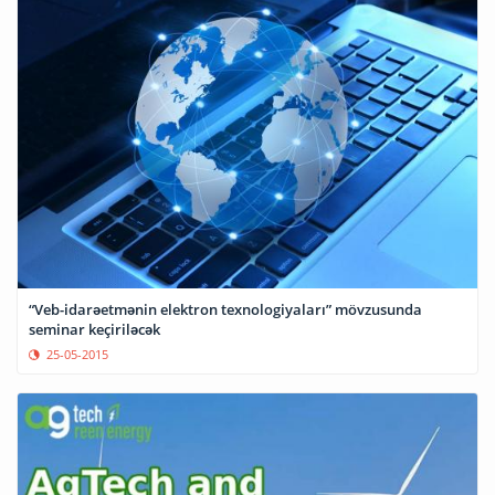
“Veb-idarəetmənin elektron texnologiyaları” mövzusunda
seminar keçiriləcək
25-05-2015