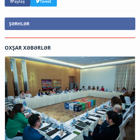
Paylaş
Tweet
ŞƏRHLƏR
OXŞAR XƏBƏRLƏR