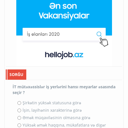
SORĞU
İT mütəxəssislər iş yerlərini hansı meyarlar əsasında
seçir ?
Şirkətin yüksək statusuna görə
İşin, layihənin xarakterinə görə
Əmək müqaviləsinin olmasına görə
Yüksək əmək haqqına, mükafatlara və digər