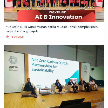
“Bakcell” Bilik Günü münasibətilə Müasir Təhsil Kompleksinin
şagirdləri ilə görüşüb
16-09-2025