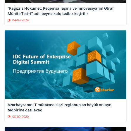
“Kağızsız Hökumət: Rəqəmsallaşma və İnnovasiyanın Ətraf
Mühitə Təsiri” adlı beynəlxalq tədbir keçirilir
04-09-2024
Azərbaycanın İT mütəxəssisləri regionun ən böyük onlayn
tədbirinə qatılacaq
08-09-2020