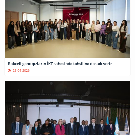
Bakcell gənc qızların İKT sahəsində təhsilinə dəstək verir
23-04-2026