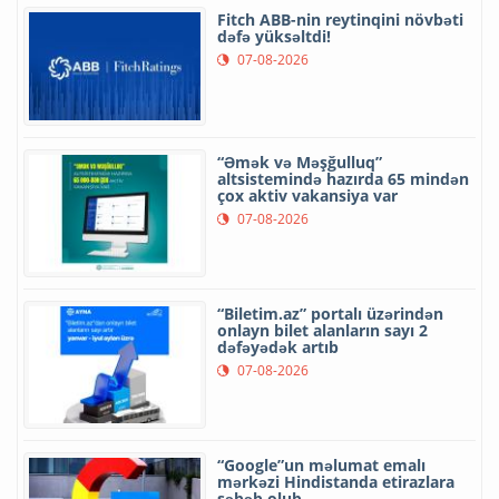
Fitch ABB-nin reytinqini növbəti
dəfə yüksəltdi!
07-08-2026
“Əmək və Məşğulluq”
altsistemində hazırda 65 mindən
çox aktiv vakansiya var
07-08-2026
“Biletim.az” portalı üzərindən
onlayn bilet alanların sayı 2
dəfəyədək artıb
07-08-2026
“Google”un məlumat emalı
mərkəzi Hindistanda etirazlara
səbəb olub