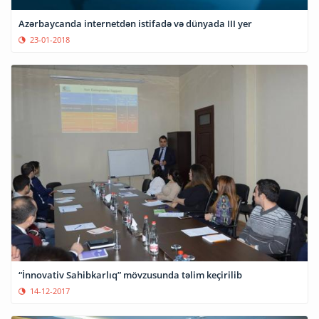
Azərbaycanda internetdən istifadə və dünyada III yer
23-01-2018
“İnnovativ Sahibkarlıq” mövzusunda təlim keçirilib
14-12-2017