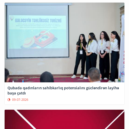
Qubada qadınların sahibkarlıq potensialını gücləndirən layihə
başa çatdı
09-07-2026