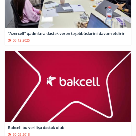
“Azercell” qadınlara dəstək verən təşəbbüslərini davam etdirir
03-12-2025
Bakcell bu verilişə dəstək olub
30-03-2018