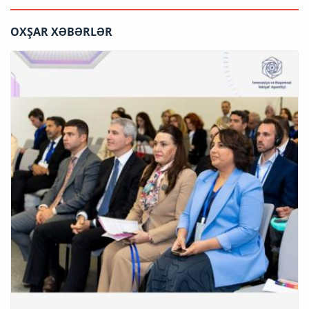
OXŞAR XƏBƏRLƏR