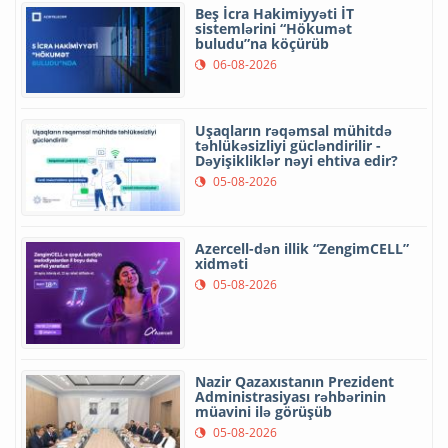
Beş İcra Hakimiyyəti İT
sistemlərini “Hökumət
buludu”na köçürüb
06-08-2026
Uşaqların rəqəmsal mühitdə
təhlükəsizliyi gücləndirilir -
Dəyişikliklər nəyi ehtiva edir?
05-08-2026
Azercell-dən illik “ZengimCELL”
xidməti
05-08-2026
Nazir Qazaxıstanın Prezident
Administrasiyası rəhbərinin
müavini ilə görüşüb
05-08-2026