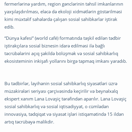
fermerlərinə yardım, region gənclərinin təhsil imkanlarının
yaxşılaşdırılması, eləcə də ekoloji xidmətlərin göstərilməsi
kimi müxtəlif sahələrdə çalışan sosial sahibkarlar iştirak
edib.
“Dünya kafesi” (world café) formatında təşkil edilən tədbir
iştirakçılara sosial biznesin idarə edilməsi ilə bağlı
təcrübələrini açıq şəkildə bölüşmək və sosial sahibkarlıq
ekosisteminin inkişafı yollarını birgə tapmaq imkanı yaradıb.
Bu tədbirlər, layihənin sosial sahibkarlıq siyasətləri üzrə
müzakirələri seriyası çərçivəsində keçirilir və beynəlxalq
ekspert xanım Lana Lovaşiç tərəfindən aparılır. Lana Lovaşiç
sosial sahibkarlıq və sosial iqtisadiyyat, o cümlədən
innovasiya, tədqiqat və siyasət işləri istiqamətində 15 ildən
artıq təcrübəyə malikdir.