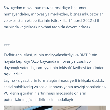
Sözügedən mövzunun müzakirəsi digər hökumət
nümayəndələri, innovasiya mərkəzləri, biznes inkubatorlar
və ekosistem ekspertlərinin iştirakı ilə 14 aprel 2022-ci il
tarixində keçiriləcək növbəti tədbirlə davam edəcək.
***
Tədbirlər silsiləsi, Aİ-nin maliyyələşdirdiyi və BMTİP-nin
həyata keçirdiyi “Azərbaycanda innovasiya əsaslı və
dayanıqlı vətəndaş cəmiyyətinin inkişafı” layihəsi tərəfindən
təşkil edilir.
Layihə - siyasətlərin formalaşdırılması, yerli inkişafa dəstək,
sosial sahibkarlıq və sosial innovasiyanın təşviqi sahələrində
VCT-lərin iştirakının artırılması məqsədilə onların
potensialının gücləndirilməsini hədəfləyir.