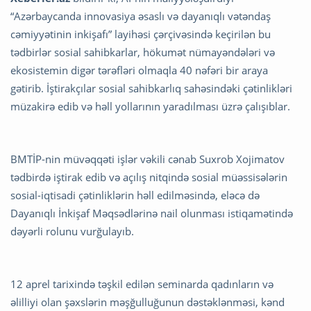
“Azərbaycanda innovasiya əsaslı və dayanıqlı vətəndaş
cəmiyyətinin inkişafı” layihəsi çərçivəsində keçirilən bu
tədbirlər sosial sahibkarlar, hökumət nümayəndələri və
ekosistemin digər tərəfləri olmaqla 40 nəfəri bir araya
gətirib. İştirakçılar sosial sahibkarlıq sahəsindəki çətinlikləri
müzakirə edib və həll yollarının yaradılması üzrə çalışıblar.
BMTİP-nin müvəqqəti işlər vəkili cənab Suxrob Xojimatov
tədbirdə iştirak edib və açılış nitqində sosial müəssisələrin
sosial-iqtisadi çətinliklərin həll edilməsində, eləcə də
Dayanıqlı İnkişaf Məqsədlərinə nail olunması istiqamətində
dəyərli rolunu vurğulayıb.
12 aprel tarixində təşkil edilən seminarda qadınların və
əlilliyi olan şəxslərin məşğulluğunun dəstəklənməsi, kənd