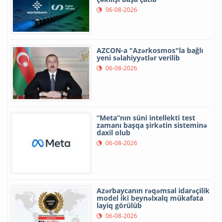
06-08-2026
AZCON-a "Azərkosmos"la bağlı
yeni səlahiyyətlər verilib
06-08-2026
“Meta”nın süni intellekti test
zamanı başqa şirkətin sisteminə
daxil olub
06-08-2026
Azərbaycanın rəqəmsal idarəçilik
model iki beynəlxalq mükafata
layiq görülüb
06-08-2026