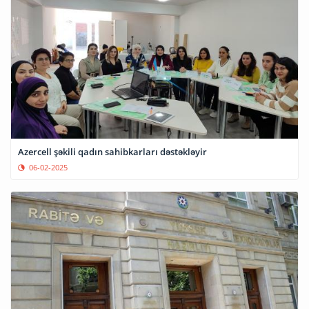
Azercell şəkili qadın sahibkarları dəstəkləyir
06-02-2025