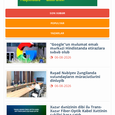
SON XƏBƏR
POPULYAR
YAZARLAR
“Google”un məlumat emalı
mərkəzi Hindistanda etirazlara
səbəb olub
06-08-2026
Rəşad Nəbiyev Zəngilanda
vətəndaşların müraciətlərini
dinləyib
06-08-2026
Xəzər dənizinin dibi ilə Trans-
Xəzər Fiber-Optik Kabel Xəttinin
çəkilişi başa çatıb