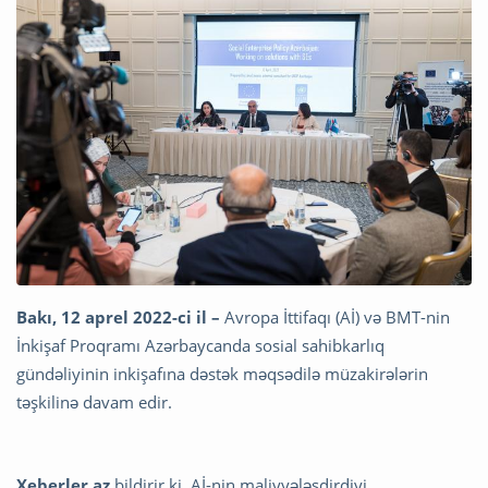
Bakı, 12 aprel 2022-ci il
–
Avropa İttifaqı (Aİ) və BMT-nin
İnkişaf Proqramı Azərbaycanda sosial sahibkarlıq
gündəliyinin inkişafına dəstək məqsədilə müzakirələrin
təşkilinə davam edir.
Xeberler.az
bildirir ki, Aİ-nin maliyyələşdirdiyi