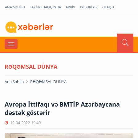
ANA SƏHİFƏ
LAYİHƏ HAQQINDA
ARXİV
XƏBƏRLƏR
ƏLAQƏ
RƏQƏMSAL DÜNYA
Ana Səhifə
RƏQƏMSAL DÜNYA
Avropa İttifaqı və BMTİP Azərbaycana
dəstək göstərir
12-04-2022
19:40