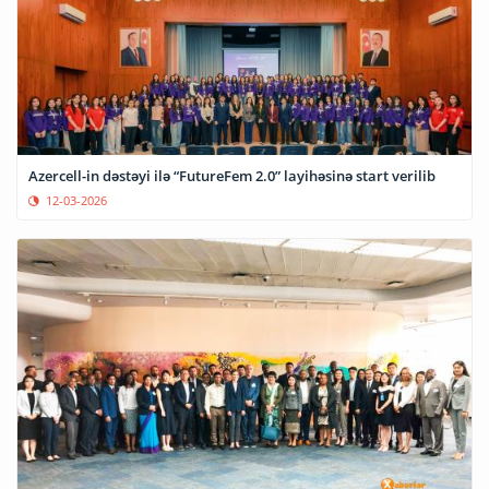
Azercell-in dəstəyi ilə “FutureFem 2.0” layihəsinə start verilib
12-03-2026