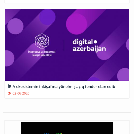
İRİA ekosistemin inkişafına yönəlmiş açıq tender elan edib
02-06-2026