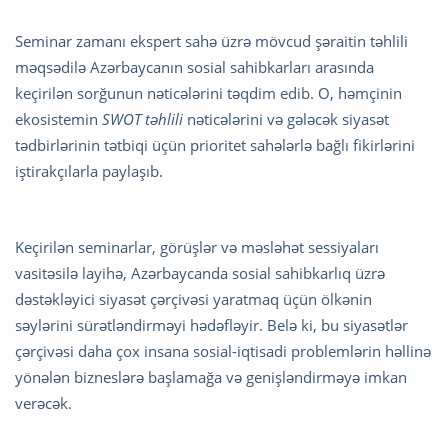
Seminar zamanı ekspert sahə üzrə mövcud şəraitin təhlili
məqsədilə Azərbaycanın sosial sahibkarları arasında
keçirilən sorğunun nəticələrini təqdim edib. O, həmçinin
ekosistemin
SWOT təhlili
nəticələrini və gələcək siyasət
tədbirlərinin tətbiqi üçün prioritet sahələrlə bağlı fikirlərini
iştirakçılarla paylaşıb.
Keçirilən seminarlar, görüşlər və məsləhət sessiyaları
vasitəsilə layihə, Azərbaycanda sosial sahibkarlıq üzrə
dəstəkləyici siyasət çərçivəsi yaratmaq üçün ölkənin
səylərini sürətləndirməyi hədəfləyir. Belə ki, bu siyasətlər
çərçivəsi daha çox insana sosial-iqtisadi problemlərin həllinə
yönələn bizneslərə başlamağa və genişləndirməyə imkan
verəcək.