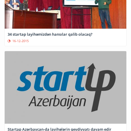
34 startap layihəmizdən hansılar qalib olacaq?
16-12-2015
Startap Azərbaycan-da layihələrin qeydiyyatı davam edir