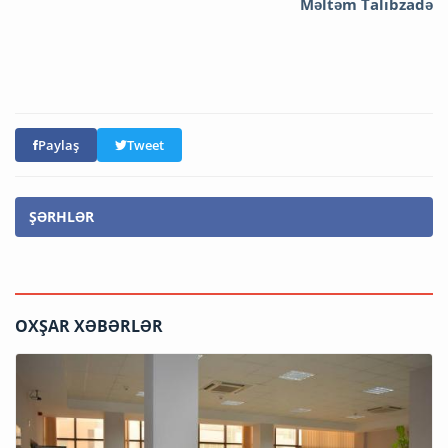
Məltəm Talıbzadə
Paylaş
Tweet
ŞƏRHLƏR
OXŞAR XƏBƏRLƏR