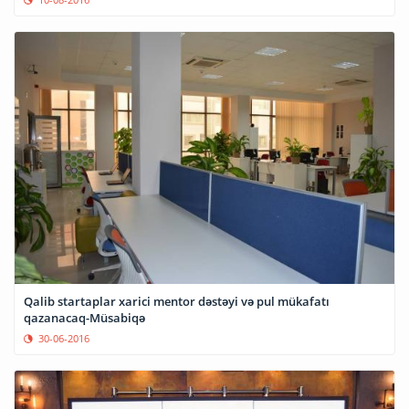
Qalib startaplar xarici mentor dəstəyi və pul mükafatı
qazanacaq-Müsabiqə
30-06-2016