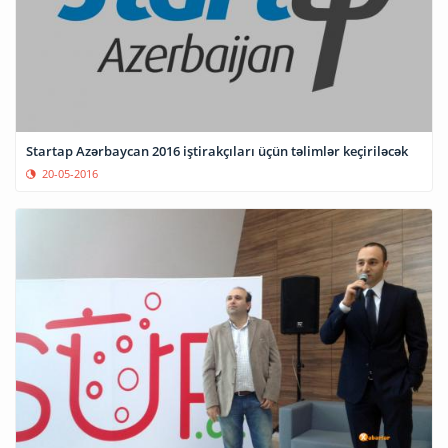
Startap Azərbaycan 2016 iştirakçıları üçün təlimlər keçiriləcək
20-05-2016