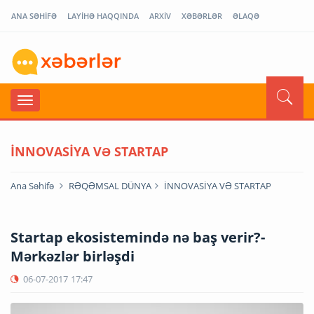
ANA SƏHİFƏ
LAYİHƏ HAQQINDA
ARXİV
XƏBƏRLƏR
ƏLAQƏ
İNNOVASİYA VƏ STARTAP
Ana Səhifə
RƏQƏMSAL DÜNYA
İNNOVASİYA VƏ STARTAP
Startap ekosistemində nə baş verir?-
Mərkəzlər birləşdi
06-07-2017
17:47