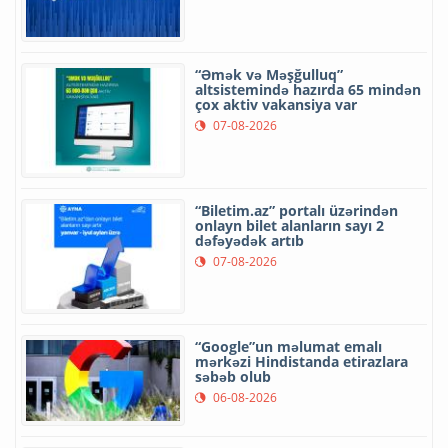
“Əmək və Məşğulluq”
altsistemində hazırda 65 mindən
çox aktiv vakansiya var
07-08-2026
“Biletim.az” portalı üzərindən
onlayn bilet alanların sayı 2
dəfəyədək artıb
07-08-2026
“Google”un məlumat emalı
mərkəzi Hindistanda etirazlara
səbəb olub
06-08-2026