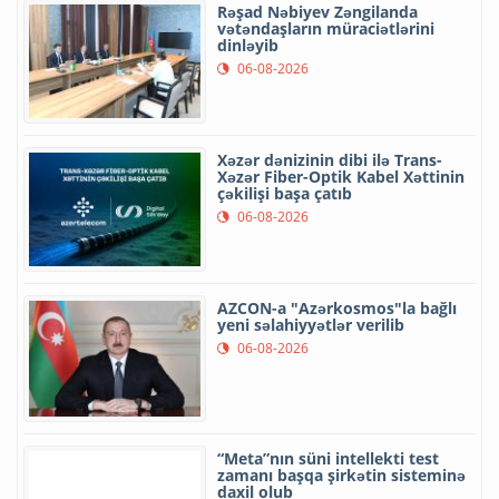
Rəşad Nəbiyev Zəngilanda
vətəndaşların müraciətlərini
dinləyib
06-08-2026
Xəzər dənizinin dibi ilə Trans-
Xəzər Fiber-Optik Kabel Xəttinin
çəkilişi başa çatıb
06-08-2026
AZCON-a "Azərkosmos"la bağlı
yeni səlahiyyətlər verilib
06-08-2026
“Meta”nın süni intellekti test
zamanı başqa şirkətin sisteminə
daxil olub