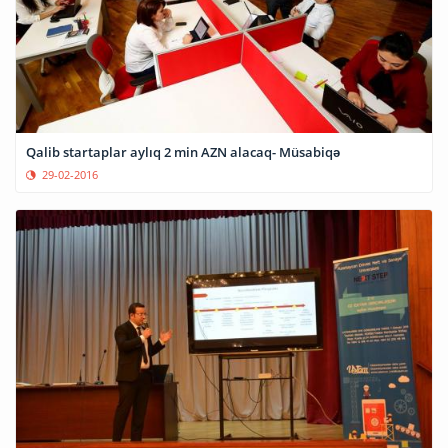
Qalib startaplar aylıq 2 min AZN alacaq- Müsabiqə
29-02-2016