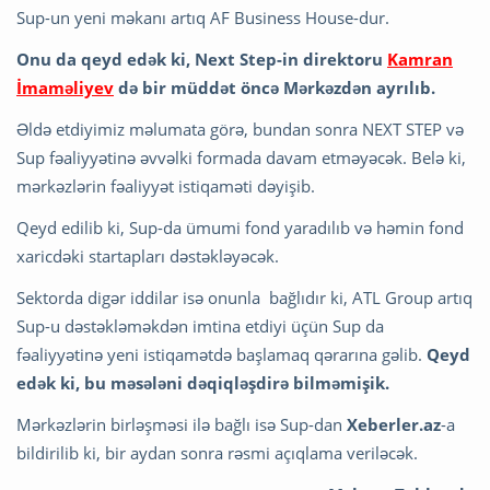
Sup-un yeni məkanı artıq AF Business House-dur.
Onu da qeyd edək ki, Next Step-in direktoru
Kamran
İmaməliyev
də bir müddət öncə Mərkəzdən ayrılıb.
Əldə etdiyimiz məlumata görə, bundan sonra NEXT STEP və
Sup fəaliyyətinə əvvəlki formada davam etməyəcək. Belə ki,
mərkəzlərin fəaliyyət istiqaməti dəyişib.
Qeyd edilib ki, Sup-da ümumi fond yaradılıb və həmin fond
xaricdəki startapları dəstəkləyəcək.
Sektorda digər iddilar isə onunla bağlıdır ki, ATL Group artıq
Sup-u dəstəkləməkdən imtina etdiyi üçün Sup da
fəaliyyətinə yeni istiqamətdə başlamaq qərarına gəlib.
Qeyd
edək ki, bu məsələni dəqiqləşdirə bilməmişik.
Mərkəzlərin birləşməsi ilə bağlı isə Sup-dan
Xeberler.az
-a
bildirilib ki, bir aydan sonra rəsmi açıqlama veriləcək.