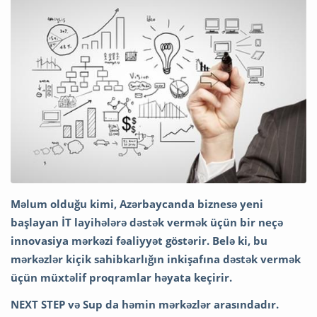
Məlum olduğu kimi, Azərbaycanda biznesə yeni
başlayan İT layihələrə dəstək vermək üçün bir neçə
innovasiya mərkəzi fəaliyyət göstərir. Belə ki, bu
mərkəzlər kiçik sahibkarlığın inkişafına dəstək vermək
üçün müxtəlif proqramlar həyata keçirir.
NEXT STEP və Sup da həmin mərkəzlər arasındadır.