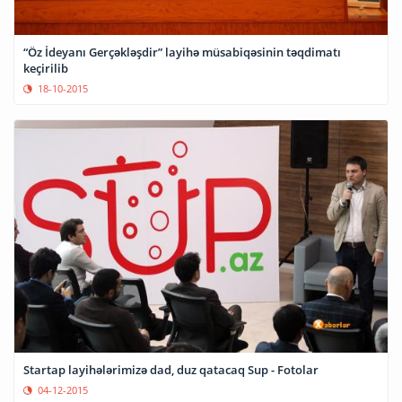
“Öz İdeyanı Gerçəkləşdir” layihə müsabiqəsinin təqdimatı
keçirilib
18-10-2015
Startap layihələrimizə dad, duz qatacaq Sup - Fotolar
04-12-2015