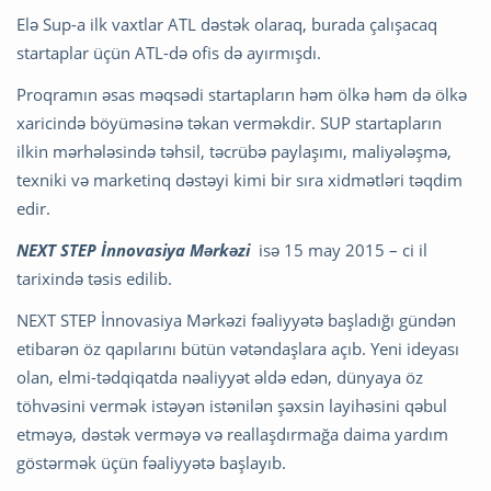
Elə Sup-a ilk vaxtlar ATL dəstək olaraq, burada çalışacaq
startaplar üçün ATL-də ofis də ayırmışdı.
Proqramın əsas məqsədi startapların həm ölkə həm də ölkə
xaricində böyüməsinə təkan verməkdir. SUP startapların
ilkin mərhələsində təhsil, təcrübə paylaşımı, maliyələşmə,
texniki və marketinq dəstəyi kimi bir sıra xidmətləri təqdim
edir.
NEXT STEP İnnovasiya Mərkəzi
isə 15 may 2015 – ci il
tarixində təsis edilib.
NEXT STEP İnnovasiya Mərkəzi fəaliyyətə başladığı gündən
etibarən öz qapılarını bütün vətəndaşlara açıb. Yeni ideyası
olan, elmi-tədqiqatda nəaliyyət əldə edən, dünyaya öz
töhvəsini vermək istəyən istənilən şəxsin layihəsini qəbul
etməyə, dəstək verməyə və reallaşdırmağa daima yardım
göstərmək üçün fəaliyyətə başlayıb.