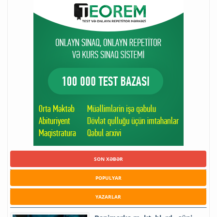
SON XƏBƏR
POPULYAR
YAZARLAR