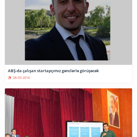
ABŞ-da çalışan startapçımız gənclərlə görüşəcək
28-03-2016