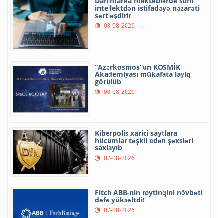
Danimarka məktəblərdə süni
intellektdən istifadəyə nəzarəti
sərtləşdirir
08-08-2026
“Azərkosmos”un KOSMİK
Akademiyası mükafata layiq
görülüb
08-08-2026
Kiberpolis xarici saytlara
hücumlar təşkil edən şəxsləri
saxlayıb
07-08-2026
Fitch ABB-nin reytinqini növbəti
dəfə yüksəltdi!
07-08-2026