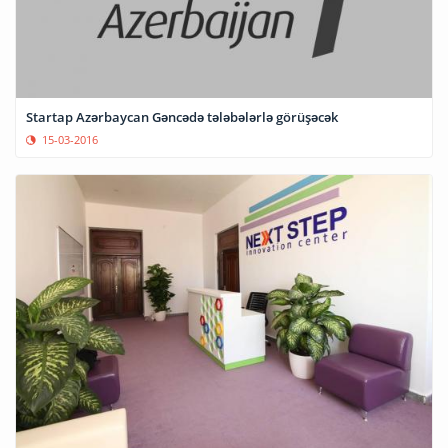
Startap Azərbaycan Gəncədə tələbələrlə görüşəcək
15-03-2016