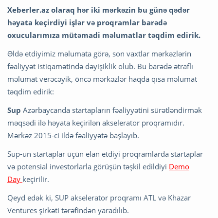
Xeberler.az olaraq hər iki mərkəzin bu günə qədər
həyata keçirdiyi işlər və proqramlar barədə
oxucularımıza mütəmadi məlumatlar təqdim edirik.
Əldə etdiyimiz məlumata görə, son vaxtlar mərkəzlərin
fəaliyyət istiqamətində dəyişiklik olub. Bu barədə ətraflı
məlumat verəcəyik, öncə mərkəzlər haqda qısa məlumat
təqdim edirik:
Sup
Azərbaycanda startapların fəaliyyətini sürətləndirmək
məqsədi ilə həyata keçirilən akselerator proqramıdır.
Mərkəz 2015-ci ildə fəaliyyətə başlayıb.
Sup-un startaplar üçün elan etdiyi proqramlarda startaplar
və potensial investorlarla görüşün təşkil edildiyi
Demo
Day
keçirilir.
Qeyd edək ki, SUP akselerator proqramı ATL və Khazar
Ventures şirkəti tərəfindən yaradılıb.