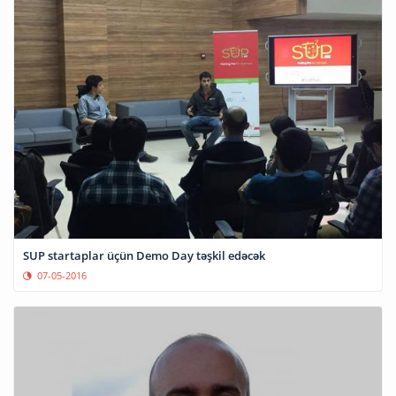
SUP startaplar üçün Demo Day təşkil edəcək
07-05-2016