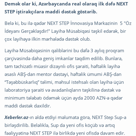
Demək olar ki, Azərbaycanda real olaraq ilk dəfə NEXT
STEP iştirakçılara maddi dəstək göstərib.
Belə ki, bu ilə qədər NEXT STEP İnnovasiya Mərkəzinin 5 "Öz
İdeyanı Gerçəkləşdir!" Layihə Müsabiqəsi təşkil edərək, bir
çox layihəyə ilkin mərhələdə dəstək olub.
Layihə Müsabiqəsinin qaliblərini bu dəfə 3 aylıq proqram
çərçivəsində daha geniş imkanlar təqdim edilib. Bunlara,
tam təchizatlı müasir dizaynlı ofis şəraiti, həftəlik layihə
əsaslı ABŞ-dan mentor dəstəyi, həftəlik ümumi ABŞ-dan
“Təşəbbüskarlıq” təlimi, məhsul istehsalı olan layihə üçün
laboratoriya şəraiti və avadanlıqların təşkilinə dəstək və
minimum tələbatı ödəmək üçün ayda 2000 AZN-ə qədər
maddi dəstək daxildir.
Xeberler.az
-ın əldə etdiyi məlumata görə, NEXT Step Sup-a
birləşdirilib. Beləliklə, Sup da yeni ofis köçüb və artıq
fəaliyyətinə NEXT STEP ilə birlikdə yeni ofisdə davam edir.