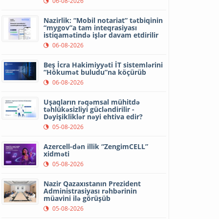
06-08-2026
Nazirlik: “Mobil notariat” tətbiqinin
“mygov”a tam inteqrasiyası
istiqamətində işlər davam etdirilir
06-08-2026
Beş İcra Hakimiyyəti İT sistemlərini
“Hökumət buludu”na köçürüb
06-08-2026
Uşaqların rəqəmsal mühitdə
təhlükəsizliyi gücləndirilir -
Dəyişikliklər nəyi ehtiva edir?
05-08-2026
Azercell-dən illik “ZengimCELL”
xidməti
05-08-2026
Nazir Qazaxıstanın Prezident
Administrasiyası rəhbərinin
müavini ilə görüşüb
05-08-2026