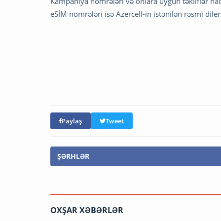
Kampaniya nömrələri və onlara uyğun təkliflər h
eSİM nömrələri isə Azercell-in istənilən rəsmi d
Paylaş
Tweet
ŞƏRHLƏR
OXŞAR XƏBƏRLƏR