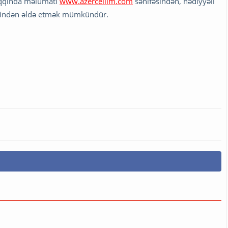
aqqında məlumatı
www.azercellim.com
səhifəsindən, hədiyyəli
ilerindən əldə etmək mümkündür.