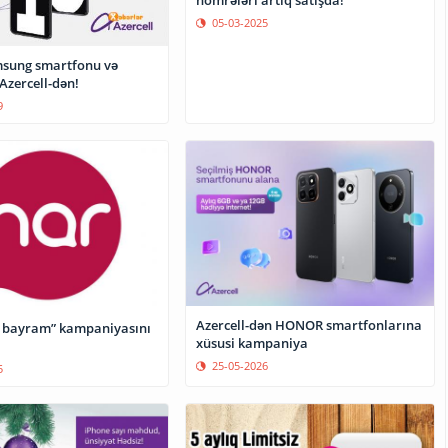
nömrələri artıq satışda!
05-03-2025
sung smartfonu və
Azercell-dən!
9
Azercell-dən HONOR smartfonlarına
t bayram” kampaniyasını
xüsusi kampaniya
25-05-2026
5