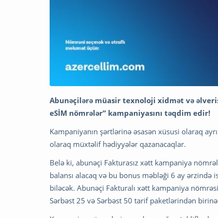
Abunəçilərə müasir texnoloji xidmət və əlveriş
eSİM nömrələr” kampaniyasını təqdim edir!
Kampaniyanın şərtlərinə əsasən xüsusi olaraq ayrı
olaraq müxtəlif hədiyyələr qazanacaqlar.
Belə ki, abunəçi Fakturasız xətt kampaniya nömrəl
balansı alacaq və bu bonus məbləği 6 ay ərzində is
biləcək. Abunəçi Fakturalı xətt kampaniya nömrəsi 
Sərbəst 25 və Sərbəst 50 tarif paketlərindən bir