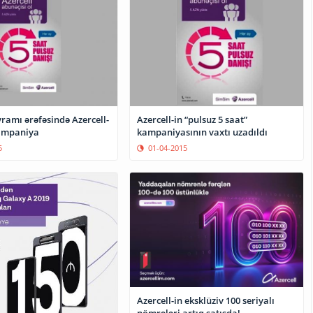
ramı ərəfəsində Azercell-
Azercell-in “pulsuz 5 saat”
ampaniya
kampaniyasının vaxtı uzadıldı
5
01-04-2015
Azercell-in eksklüziv 100 seriyalı