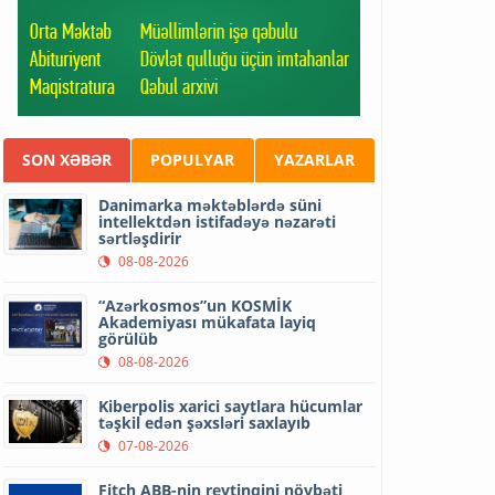
SON XƏBƏR
POPULYAR
YAZARLAR
Danimarka məktəblərdə süni
intellektdən istifadəyə nəzarəti
sərtləşdirir
08-08-2026
“Azərkosmos”un KOSMİK
Akademiyası mükafata layiq
görülüb
08-08-2026
Kiberpolis xarici saytlara hücumlar
təşkil edən şəxsləri saxlayıb
07-08-2026
Fitch ABB-nin reytinqini növbəti