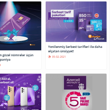
Yenilənmiş Sərbəst tarifləri ilə daha
əlçatan ünsiyyət!
ən gözəl nömrələr üçün
05-02-2021
mpaniya
9