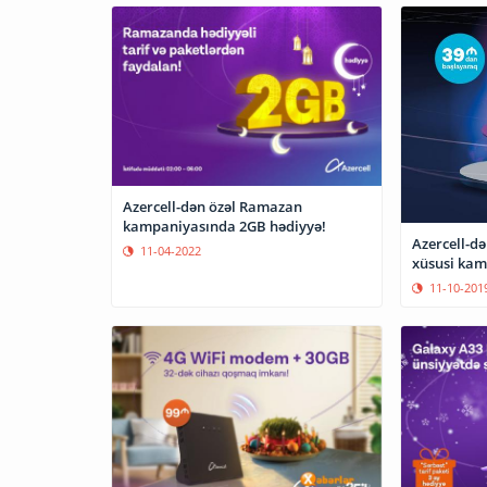
Azercell-dən özəl Ramazan
kampaniyasında 2GB hədiyyə!
Azercell-d
11-04-2022
xüsusi ka
11-10-201