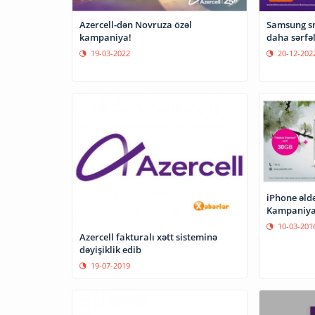
Azercell-dən Novruza özəl
Samsung sm
kampaniya!
daha sərfəl
19-03-2022
20-12-202
iPhone əldə etmək üç
Kampaniy
10-03-201
Azercell fakturalı xətt sisteminə
dəyişiklik edib
19-07-2019