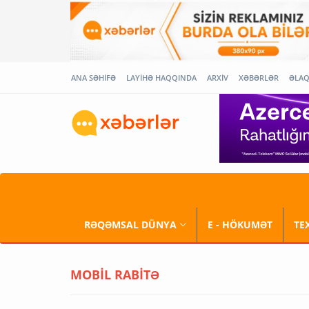
ANA SƏHİFƏ
LAYİHƏ HAQQINDA
ARXİV
XƏBƏRLƏR
ƏLA
RƏQƏMSAL DÜNYA
E - HÖKUMƏT
TE
MOBİL RABİTƏ