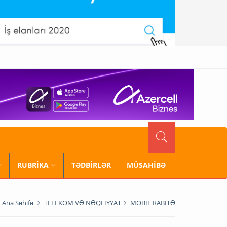
RUBRİKA
TƏDBİRLƏR
MÜSAHİBƏ
Ana Səhifə
TELEKOM VƏ NƏQLİYYAT
MOBİL RABİTƏ