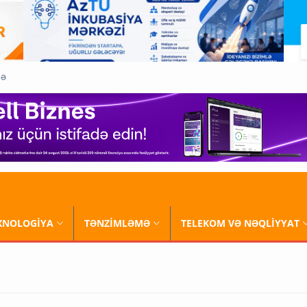
QƏ
XNOLOGİYA
TƏNZİMLƏMƏ
TELEKOM VƏ NƏQLİYYAT