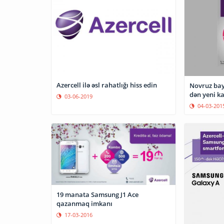
Azercell ilə əsl rahatlığı hiss edin
Novruz bay
dən yeni k
03-06-2019
04-03-201
19 manata Samsung J1 Ace
qazanmaq imkanı
17-03-2016