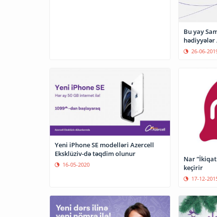
Bu yay Sam
hədiyyələr 
26-06-201
Yeni iPhone SE modelləri Azercell
Eksklüziv-də təqdim olunur
Nar ”İkiqa
16-05-2020
keçirir
17-12-201