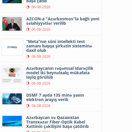
başa çatıb
06-08-2026
AZCON-a "Azərkosmos"la bağlı yeni
səlahiyyətlər verilib
06-08-2026
“Meta”nın süni intellekti test
zamanı başqa şirkətin sisteminə
daxil olub
06-08-2026
Azərbaycanın rəqəmsal idarəçilik
model iki beynəlxalq mükafata
layiq görülüb
06-08-2026
DSMF 7 ayda 135 minə yaxın
elektron arayış verib
06-08-2026
Azərbaycan və Qazaxıstan
Transxəzər Fiber-Optik Kabel
Xəttinin çəkilişini başa çatdırıb