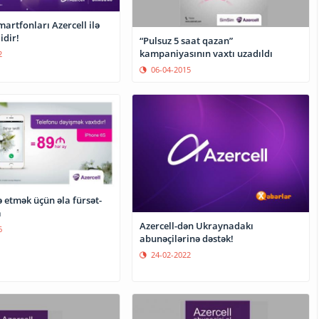
artfonları Azercell ilə
idir!
“Pulsuz 5 saat qazan”
kampaniyasının vaxtı uzadıldı
2
06-04-2015
ün əla fürsət-
a
Azercell-dən Ukraynadakı
6
abunəçilərinə dəstək!
24-02-2022