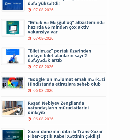
dəfə yüksəltdi!
07-08-2026
“Əmək və Məşğulluq” altsistemində
hazırda 65 mindən çox aktiv
vakansiya var
07-08-2026
“Biletim.az” portalı üzərindən
onlayn bilet alanların sayı 2
dəfəyədək artıb
07-08-2026
“Google”un məlumat emalı mərkəzi
Hindistanda etirazlara səbəb olub
06-08-2026
Rəşad Nəbiyev Zəngilanda
vətəndaşların müraciətlərini
dinləyib
06-08-2026
Xəzər dənizinin dibi ilə Trans-Xəzər
Fiber-Optik Kabel Xəttinin çəkilişi