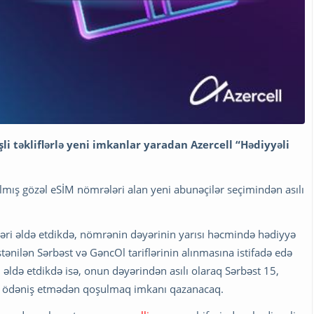
li təkliflərlə yeni imkanlar yaradan Azercell “Hədiyyəli
lmış gözəl eSİM nömrələri alan yeni abunəçilər seçimindən asılı
əri əldə etdikdə, nömrənin dəyərinin yarısı həcmində hədiyyə
tənilən Sərbəst və GəncOl tariflərinin alınmasına istifadə edə
əldə etdikdə isə, onun dəyərindən asılı olaraq Sərbəst 15,
inə ödəniş etmədən qoşulmaq imkanı qazanacaq.