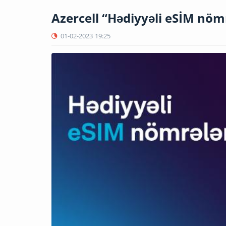
Azercell “Hədiyyəli eSİM nöm
01-02-2023
19:25