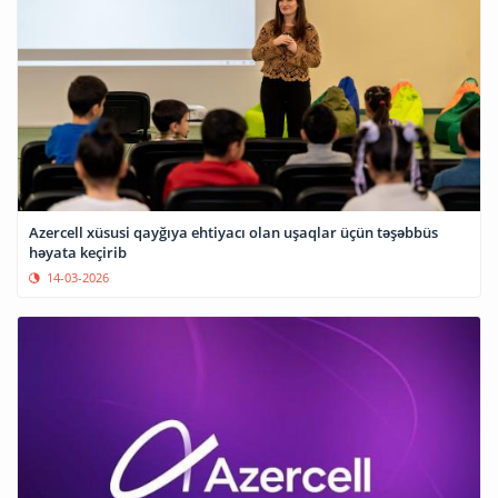
Azercell xüsusi qayğıya ehtiyacı olan uşaqlar üçün təşəbbüs
həyata keçirib
14-03-2026