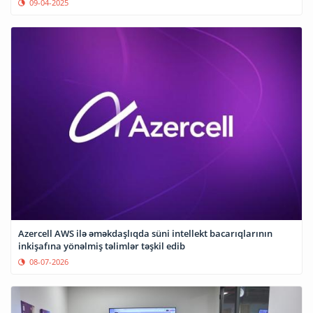
09-04-2025
Azercell AWS ilə əməkdaşlıqda süni intellekt bacarıqlarının
inkişafına yönəlmiş təlimlər təşkil edib
08-07-2026