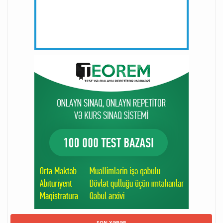
SON XƏBƏR