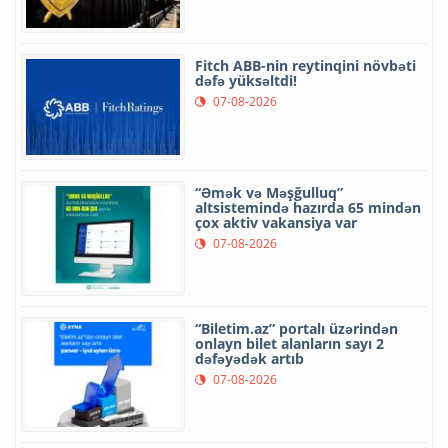
Fitch ABB-nin reytinqini növbəti
dəfə yüksəltdi!
07-08-2026
“Əmək və Məşğulluq”
altsistemində hazırda 65 mindən
çox aktiv vakansiya var
07-08-2026
“Biletim.az” portalı üzərindən
onlayn bilet alanların sayı 2
dəfəyədək artıb
07-08-2026