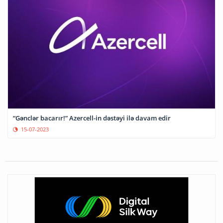
“Gənclər bacarır!” Azercell-in dəstəyi ilə davam edir
15-07-2023