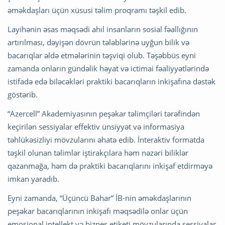
əməkdaşları üçün xüsusi təlim proqramı təşkil edib.
Layihənin əsas məqsədi ahıl insanların sosial fəallığının
artırılması, dəyişən dövrün tələblərinə uyğun bilik və
bacarıqlar əldə etmələrinin təşviqi olub. Təşəbbüs eyni
zamanda onların gündəlik həyat və ictimai fəaliyyətlərində
istifadə edə biləcəkləri praktiki bacarıqların inkişafına dəstək
göstərib.
“Azercell” Akademiyasının peşəkar təlimçiləri tərəfindən
keçirilən sessiyalar effektiv ünsiyyət və informasiya
təhlükəsizliyi mövzularını əhatə edib. İnteraktiv formatda
təşkil olunan təlimlər iştirakçılara həm nəzəri biliklər
qazanmağa, həm də praktiki bacarıqlarını inkişaf etdirməyə
imkan yaradıb.
Eyni zamanda, “Üçüncü Bahar” İB-nin əməkdaşlarının
peşəkar bacarıqlarının inkişafı məqsədilə onlar üçün
emosional intellekt və biznes etiketi mövzularında sessiyalar