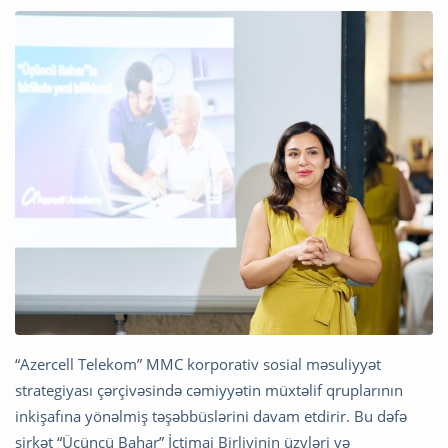
“Azercell Telekom” MMC korporativ sosial məsuliyyət
strategiyası çərçivəsində cəmiyyətin müxtəlif qruplarının
inkişafına yönəlmiş təşəbbüslərini davam etdirir. Bu dəfə
şirkət “Üçüncü Bahar” İctimai Birliyinin üzvləri və