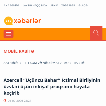
ANA SƏHİFƏ
LAYİHƏ HAQQINDA
ARXİV
XƏBƏRLƏR
ƏLAQƏ
MOBİL RABİTƏ
Ana Səhifə
TELEKOM VƏ NƏQLİYYAT
MOBİL RABİTƏ
Azercell “Üçüncü Bahar” İctimai Birliyinin
üzvləri üçün inkişaf proqramı həyata
keçirib
01-07-2026
21:27