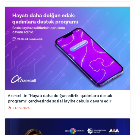
Azercell-in “Həyatı daha dolğun edirik: qadınlara dəstək
proqramı” çərçivəsində sosial layihə qəbulu davam edir
11-09-2024