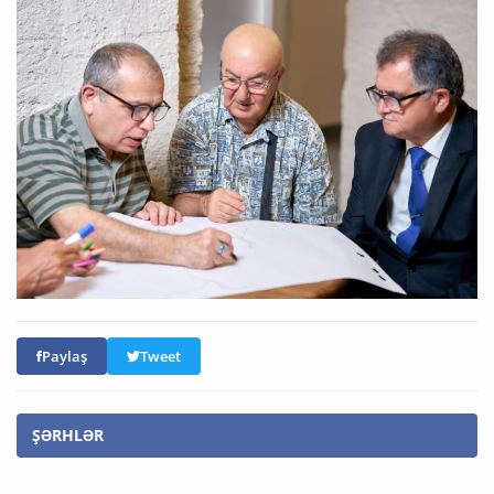
Paylaş
Tweet
ŞƏRHLƏR