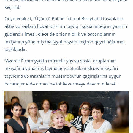
keçirilib.
Qeyd edək ki, “Üçüncü Bahar” İctimai Birliyi ahıl insanların
aktiv və sağlam həyat tərzinin təşviqi, sosial inteqrasiyasının
gücləndirilməsi, eləcə də onların bilik və bacarıqlarının
inkişafına yönəlmiş fəaliyyət həyata keçirən qeyri-hökumət
təşkilatıdır.
“Azercell” cəmiyyətin müxtəlif yaş və sosial qruplarının
inkişafına yönəlmiş layihələr vasitəsilə inklüziv inkişafın
təşviqinə və insanların müasir dövrün çağırışlarına uyğun
bacarıqlar əldə etməsinə töhfə verməyə davam edəcək.