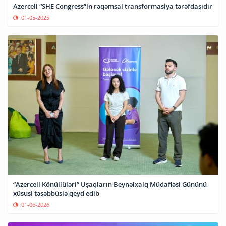
Azercell “SHE Congress”in rəqəmsal transformasiya tərəfdaşıdır
01-05-2025
“Azercell Könüllüləri” Uşaqların Beynəlxalq Müdafiəsi Gününü
xüsusi təşəbbüslə qeyd edib
01-06-2026