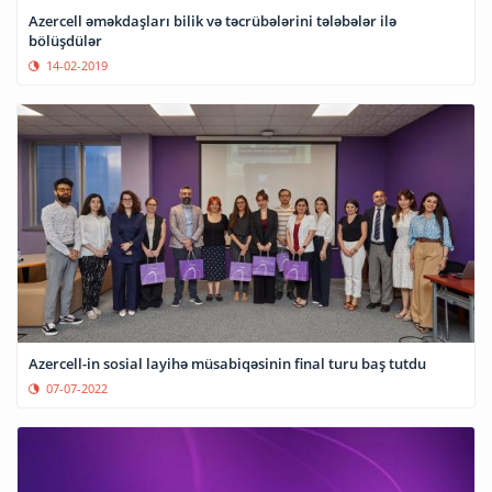
Azercell əməkdaşları bilik və təcrübələrini tələbələr ilə
bölüşdülər
14-02-2019
Azercell-in sosial layihə müsabiqəsinin final turu baş tutdu
07-07-2022