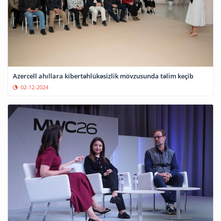
Azercell ahıllara kibertəhlükəsizlik mövzusunda təlim keçib
02-12-2024