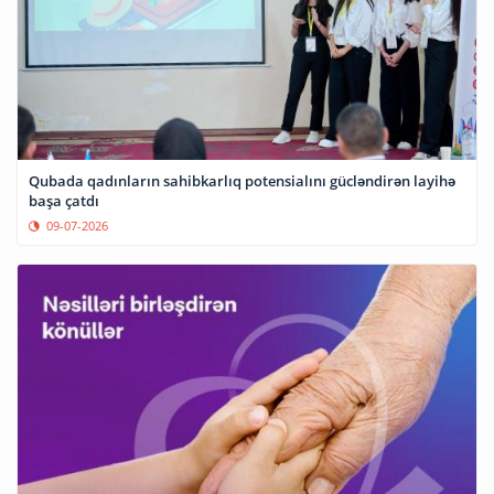
Qubada qadınların sahibkarlıq potensialını gücləndirən layihə
başa çatdı
09-07-2026