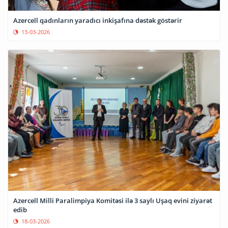
Azercell qadınların yaradıcı inkişafına dəstək göstərir
13-03-2026
Azercell Milli Paralimpiya Komitəsi ilə 3 saylı Uşaq evini ziyarət
edib
18-03-2026