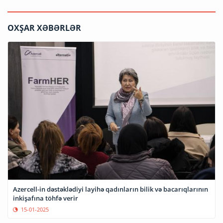
OXŞAR XƏBƏRLƏR
Azercell-in dəstəklədiyi layihə qadınların bilik və bacarıqlarının
inkişafına töhfə verir
15-01-2025