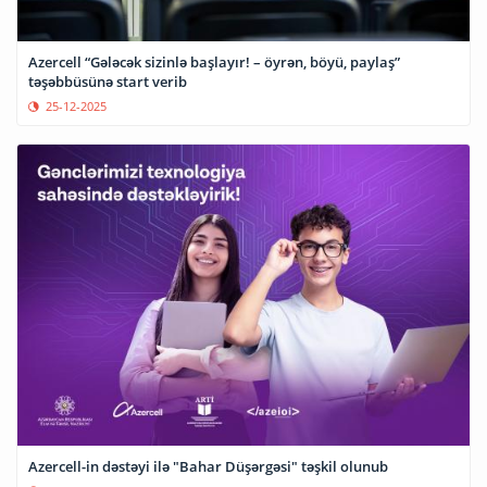
Azercell “Gələcək sizinlə başlayır! – öyrən, böyü, paylaş”
təşəbbüsünə start verib
25-12-2025
Azercell-in dəstəyi ilə "Bahar Düşərgəsi" təşkil olunub