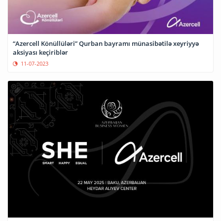
“Azercell Könüllüləri” Qurban bayramı münasibətilə xeyriyyə
aksiyası keçiriblər
11-07-2023