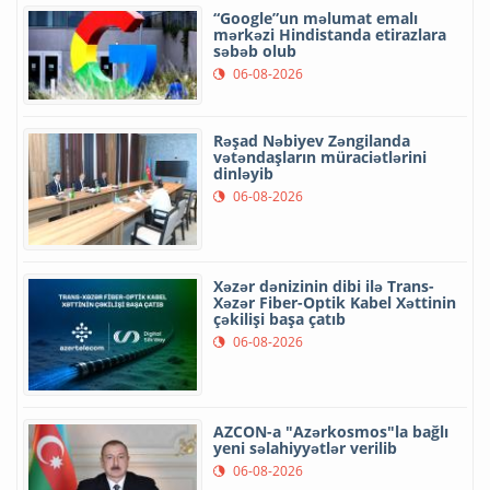
“Google”un məlumat emalı
mərkəzi Hindistanda etirazlara
səbəb olub
06-08-2026
Rəşad Nəbiyev Zəngilanda
vətəndaşların müraciətlərini
dinləyib
06-08-2026
Xəzər dənizinin dibi ilə Trans-
Xəzər Fiber-Optik Kabel Xəttinin
çəkilişi başa çatıb
06-08-2026
AZCON-a "Azərkosmos"la bağlı
yeni səlahiyyətlər verilib
06-08-2026