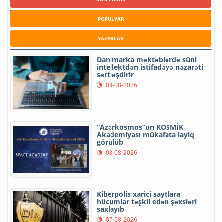
POPULYAR
YAZARLAR
Danimarka məktəblərdə süni
intellektdən istifadəyə nəzarəti
sərtləşdirir
08-08-2026
“Azərkosmos”un KOSMİK
Akademiyası mükafata layiq
görülüb
08-08-2026
Kiberpolis xarici saytlara
hücumlar təşkil edən şəxsləri
saxlayıb
07-08-2026