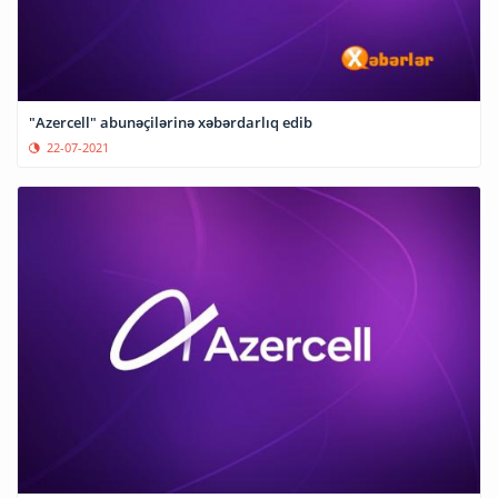
"Azercell" abunəçilərinə xəbərdarlıq edib
22-07-2021