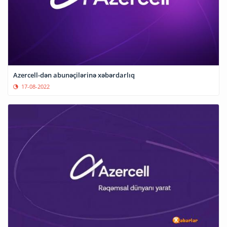
Azercell-dən abunəçilərinə xəbərdarlıq
17-08-2022