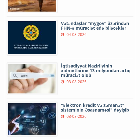
Vətəndaşlar “mygov” üzərindən
FHN-ə müraciət edə biləcəklər
04-08-2026
İqtisadiyyat Nazirliyinin
xidmətlərinə 13 milyondan artıq
müraciət olub
03-08-2026
"Elektron kredit və zəmanət"
sisteminin Əsasnaməsi" dəyişib
03-08-2026