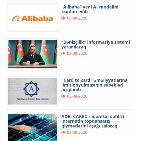
“Alibaba” yeni AI modelini
təqdim edib
03-08-2026
“Dənizçilik” informasiya sistemi
yaradılacaq
03-08-2026
"Card to card" əməliyyatlarına
limit qoyulmasının səbəbləri
açıqlanıb
03-08-2026
ADB: CAREC rəqəmsal dəhlizi
internetin topdansatış
qiymətlərini aşağı salacaq
03-08-2026