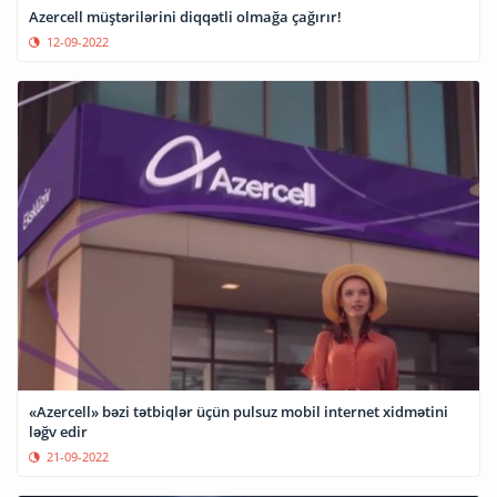
Azercell müştərilərini diqqətli olmağa çağırır!
12-09-2022
«Azercell» bəzi tətbiqlər üçün pulsuz mobil internet xidmətini
ləğv edir
21-09-2022