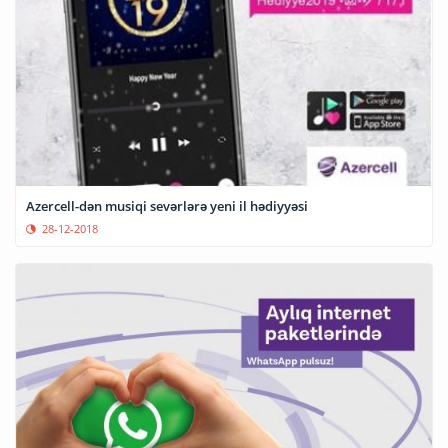
Azercell-dən musiqi sevərlərə yeni il hədiyyəsi
28-12-2018