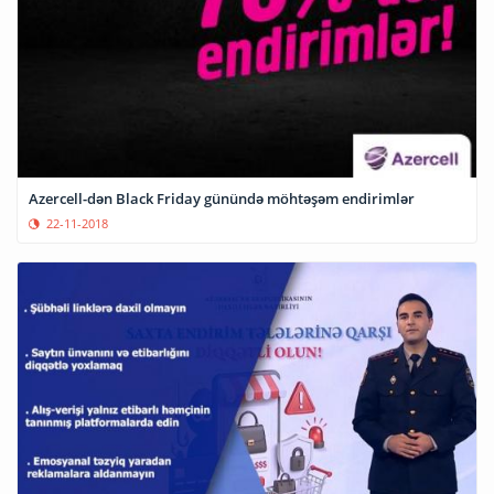
Azercell-dən Black Friday günündə möhtəşəm endirimlər
22-11-2018