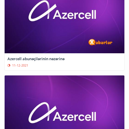
Azercell abunəçilərinin nəzərinə
11-12-2021