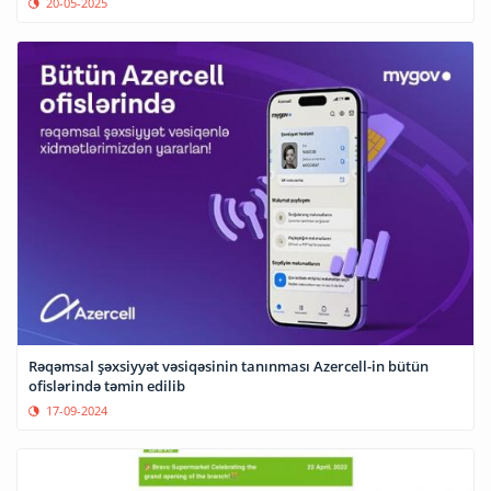
20-05-2025
Rəqəmsal şəxsiyyət vəsiqəsinin tanınması Azercell-in bütün
ofislərində təmin edilib
17-09-2024