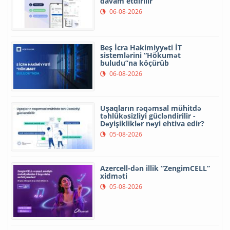
davam etdirilir
06-08-2026
Beş İcra Hakimiyyəti İT
sistemlərini “Hökumət
buludu”na köçürüb
06-08-2026
Uşaqların rəqəmsal mühitdə
təhlükəsizliyi gücləndirilir -
Dəyişikliklər nəyi ehtiva edir?
05-08-2026
Azercell-dən illik “ZengimCELL”
xidməti
05-08-2026