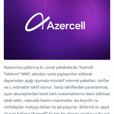
Nəzərinizə çatdırırıq ki, sosial şəbəkələrdə “Azercell
Telekom” MMC adından saxta paylaşımlar edilərək
dəyərindən aşağı qiymətə müxtəlif internet paketləri, tariflər
və s. xidmətlər təklif olunur. Saxta təkliflərdən yararlanmaq
üçün abunəçilərdən bank kartı məlumatlarının daxil edilməsi
tələb edilir, nəticədə həmin məlumatlar ələ keçirilir və
istifadəçilər maliyyə itkiləri ilə qarşılaşırlar. Bildiririk ki, qeyd
olunan halların “Azercell” ilə heç bir əlaqəsi yoxdur və bu cür