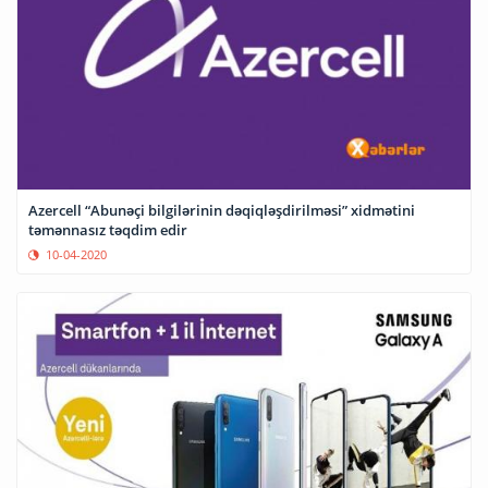
Azercell “Abunəçi bilgilərinin dəqiqləşdirilməsi” xidmətini
təmənnasız təqdim edir
10-04-2020