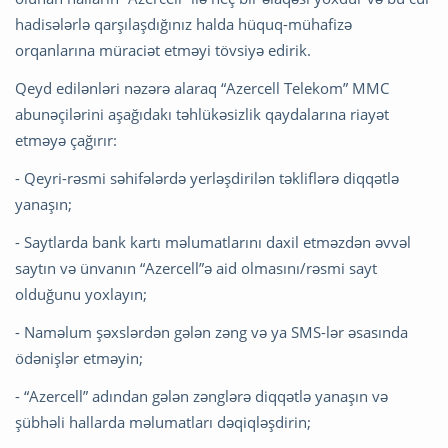
hadisələrlə qarşılaşdığınız halda hüquq-mühafizə
orqanlarına müraciət etməyi tövsiyə edirik.
Qeyd edilənləri nəzərə alaraq “Azercell Telekom” MMC
abunəçilərini aşağıdakı təhlükəsizlik qaydalarına riayət
etməyə çağırır:
- Qeyri-rəsmi səhifələrdə yerləşdirilən təkliflərə diqqətlə
yanaşın;
- Saytlarda bank kartı məlumatlarını daxil etməzdən əvvəl
saytın və ünvanın “Azercell”ə aid olmasını/rəsmi sayt
olduğunu yoxlayın;
- Naməlum şəxslərdən gələn zəng və ya SMS-lər əsasında
ödənişlər etməyin;
- “Azercell” adından gələn zənglərə diqqətlə yanaşın və
şübhəli hallarda məlumatları dəqiqləşdirin;