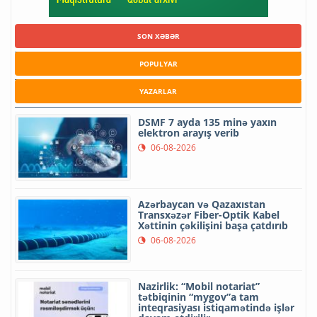
SON XƏBƏR
POPULYAR
YAZARLAR
DSMF 7 ayda 135 minə yaxın
elektron arayış verib
06-08-2026
Azərbaycan və Qazaxıstan
Transxəzər Fiber-Optik Kabel
Xəttinin çəkilişini başa çatdırıb
06-08-2026
Nazirlik: “Mobil notariat”
tətbiqinin “mygov”a tam
inteqrasiyası istiqamətində işlər