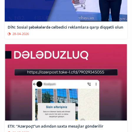
DİN: Sosial şəbəkələrdə cəlbedici reklamlara qarşı diqqətli olun
28-04-2026
ETX: “Azərpoçt”un adından saxta mesajlar göndərilir