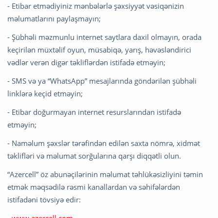
- Etibar etmədiyiniz mənbələrlə şəxsiyyət vəsiqənizin
məlumatlarını paylaşmayın;
- Şübhəli məzmunlu internet saytlara daxil olmayın, orada
keçirilən müxtəlif oyun, müsabiqə, yarış, həvəsləndirici
vədlər verən digər təkliflərdən istifadə etməyin;
- SMS və ya “WhatsApp” mesajlarında göndərilən şübhəli
linklərə keçid etməyin;
- Etibar doğurmayan internet resurslarından istifadə
etməyin;
- Naməlum şəxslər tərəfindən edilən saxta nömrə, xidmət
təklifləri və məlumat sorğularına qarşı diqqətli olun.
“Azercell” öz abunəçilərinin məlumat təhlükəsizliyini təmin
etmək məqsədilə rəsmi kanallardan və səhifələrdən
istifadəni tövsiyə edir: