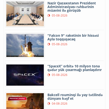
Nazir Qazaxıstanın Prezident
Administrasiyası rəhbərinin
müavini ilə görüşüb
05-08-2026
"Falcon 9" raketinin bir hissəsi
Ayla toqquşacaq
05-08-2026
“SpaceX” orbitə 10 milyon tona
qədər yük çıxarmağı planlaşdırır
05-08-2026
Bakcell rouminqi ilə yay tətilində
dünyanı kəşf et
04-08-2026