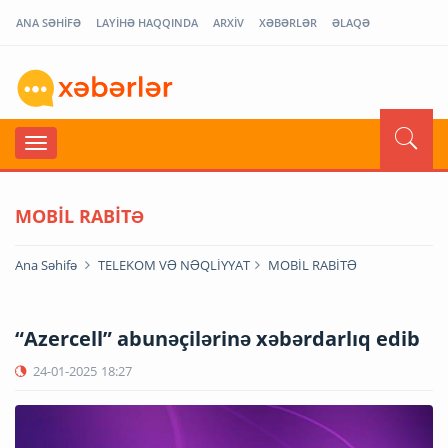
ANA SƏHİFƏ
LAYİHƏ HAQQINDA
ARXİV
XƏBƏRLƏR
ƏLAQƏ
MOBİL RABİTƏ
Ana Səhifə
TELEKOM VƏ NƏQLİYYAT
MOBİL RABİTƏ
“Azercell” abunəçilərinə xəbərdarlıq edib
24-01-2025
18:27