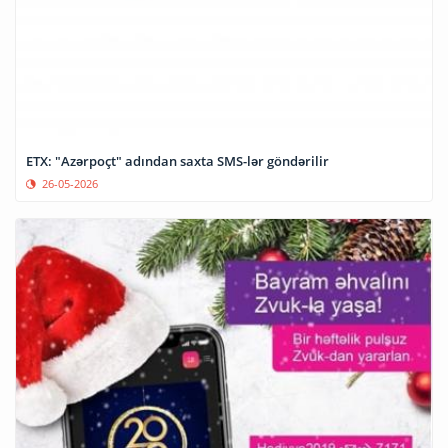
ETX: "Azərpoçt" adından saxta SMS-lər göndərilir
26-05-2026