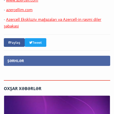
-
www.azercell.com
-
azercellim.com
-
Azercell Eksklüziv mağazaları və Azercell-in rəsmi diler
şəbəkəsi
Paylaş
Tweet
ŞƏRHLƏR
OXŞAR XƏBƏRLƏR