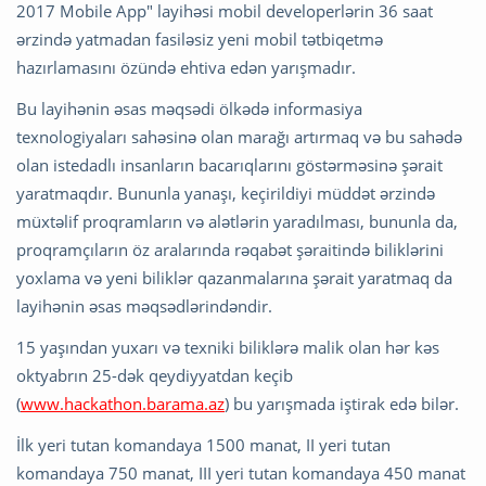
2017 Mobile App" layihəsi mobil developerlərin 36 saat
ərzində yatmadan fasiləsiz yeni mobil tətbiqetmə
hazırlamasını özündə ehtiva edən yarışmadır.
Bu layihənin əsas məqsədi ölkədə informasiya
texnologiyaları sahəsinə olan marağı artırmaq və bu sahədə
olan istedadlı insanların bacarıqlarını göstərməsinə şərait
yaratmaqdır. Bununla yanaşı, keçirildiyi müddət ərzində
müxtəlif proqramların və alətlərin yaradılması, bununla da,
proqramçıların öz aralarında rəqabət şəraitində biliklərini
yoxlama və yeni biliklər qazanmalarına şərait yaratmaq da
layihənin əsas məqsədlərindəndir.
15 yaşından yuxarı və texniki biliklərə malik olan hər kəs
oktyabrın 25-dək qeydiyyatdan keçib
(
www.hackathon.barama.az
) bu yarışmada iştirak edə bilər.
İlk yeri tutan komandaya 1500 manat, II yeri tutan
komandaya 750 manat, III yeri tutan komandaya 450 manat