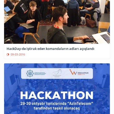
HackDay-də iştirak edən komandaların adları açıqlandı
09-03-2016