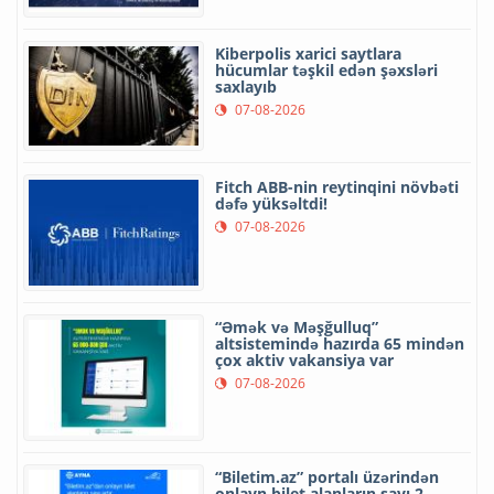
Kiberpolis xarici saytlara
hücumlar təşkil edən şəxsləri
saxlayıb
07-08-2026
Fitch ABB-nin reytinqini növbəti
dəfə yüksəltdi!
07-08-2026
“Əmək və Məşğulluq”
altsistemində hazırda 65 mindən
çox aktiv vakansiya var
07-08-2026
“Biletim.az” portalı üzərindən
onlayn bilet alanların sayı 2