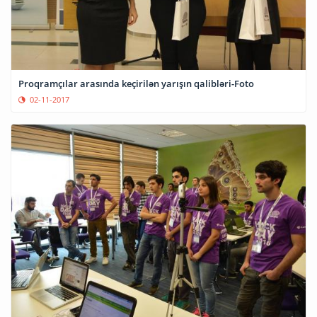
Proqramçılar arasında keçirilən yarışın qalibləri-Foto
02-11-2017