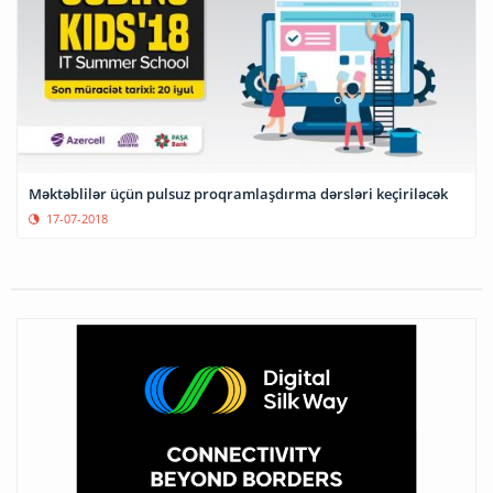
Məktəblilər üçün pulsuz proqramlaşdırma dərsləri keçiriləcək
17-07-2018