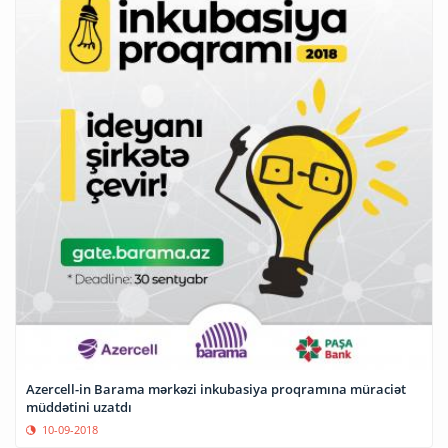
Azercell-in Barama mərkəzi inkubasiya proqramına müraciət
müddətini uzatdı
10-09-2018