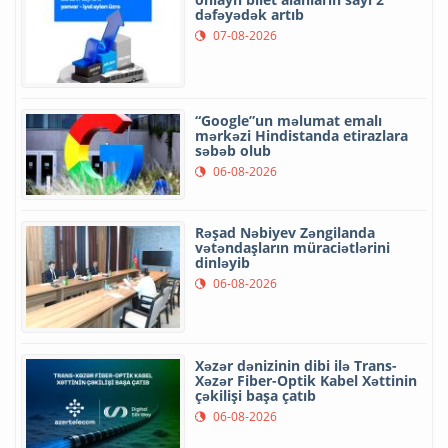
dəfəyədək artıb
07-08-2026
“Google”un məlumat emalı
mərkəzi Hindistanda etirazlara
səbəb olub
06-08-2026
Rəşad Nəbiyev Zəngilanda
vətəndaşların müraciətlərini
dinləyib
06-08-2026
Xəzər dənizinin dibi ilə Trans-
Xəzər Fiber-Optik Kabel Xəttinin
çəkilişi başa çatıb
06-08-2026