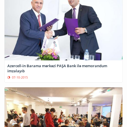
Azercell-in Barama mərkəzi PAŞA Bank ilə memorandum
imzalayıb
07-10-2015