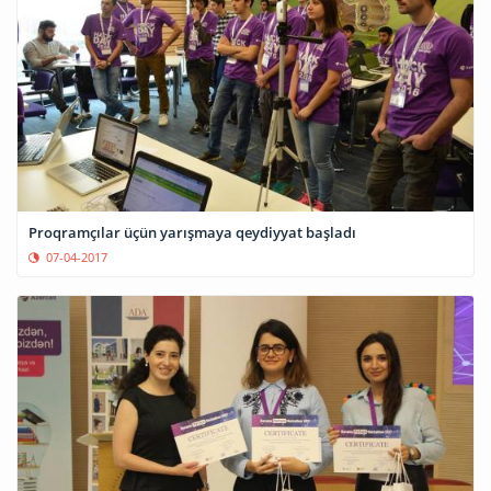
Proqramçılar üçün yarışmaya qeydiyyat başladı
07-04-2017