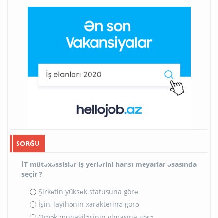
SORĞU
İT mütəxəssislər iş yerlərini hansı meyarlar əsasında
seçir ?
Şirkətin yüksək statusuna görə
İşin, layihənin xarakterinə görə
Əmək müqaviləsinin olmasına görə