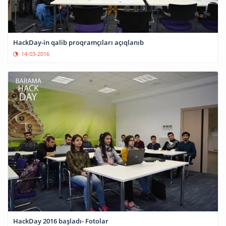
HackDay-in qalib proqramçıları açıqlanıb
14-03-2016
HackDay 2016 başladı- Fotolar