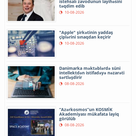
istehsalı zavodunun layihəsini
təqdim edib
10-08-2026
"Apple" şirkətinin yaddaş
çiplərini sınaqdan keçirir
10-08-2026
Danimarka məktəblərdə süni
intellektdən istifadəyə nəzarəti
sərtləşdirir
08-08-2026
“Azərkosmos”un KOSMİK
Akademiyası mükafata layiq
görülüb
08-08-2026