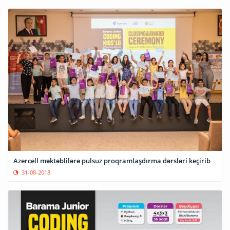
Azercell məktəblilərə pulsuz proqramlaşdırma dərsləri keçirib
31-08-2018