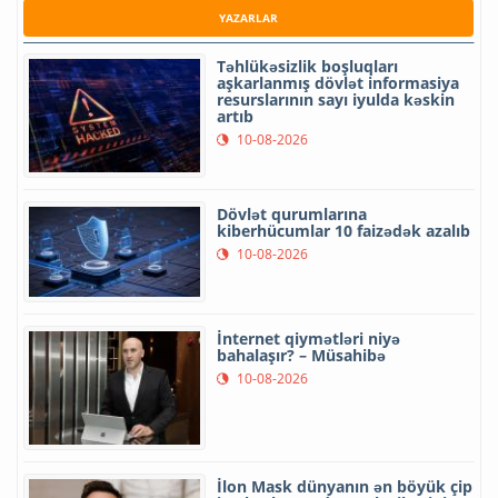
YAZARLAR
Təhlükəsizlik boşluqları
aşkarlanmış dövlət informasiya
resurslarının sayı iyulda kəskin
artıb
10-08-2026
Dövlət qurumlarına
kiberhücumlar 10 faizədək azalıb
10-08-2026
İnternet qiymətləri niyə
bahalaşır? – Müsahibə
10-08-2026
İlon Mask dünyanın ən böyük çip