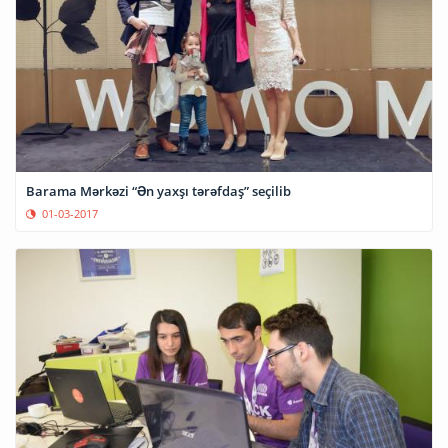
Barama Mərkəzi “Ən yaxşı tərəfdaş” seçilib
01-03-2017