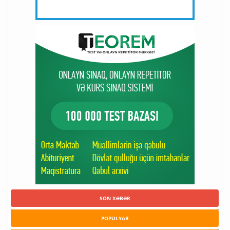
SON XƏBƏR
POPULYAR