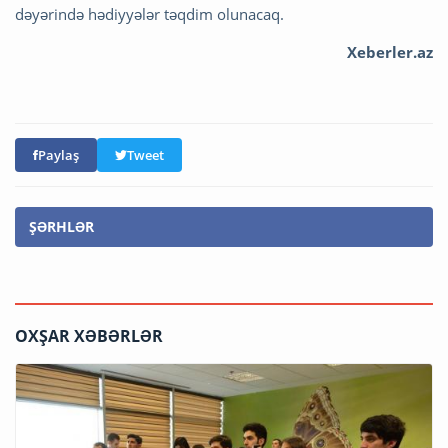
dəyərində hədiyyələr təqdim olunacaq.
Xeberler.az
Paylaş
Tweet
ŞƏRHLƏR
OXŞAR XƏBƏRLƏR