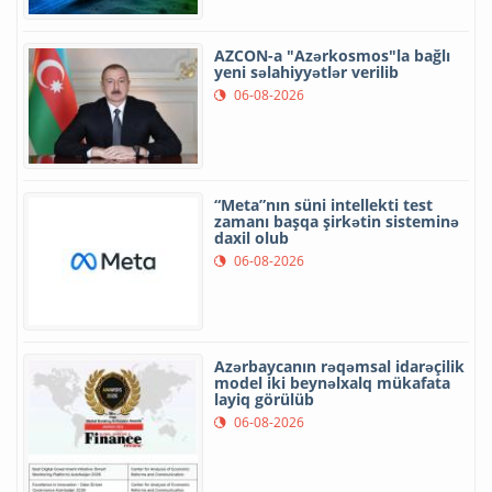
AZCON-a "Azərkosmos"la bağlı
yeni səlahiyyətlər verilib
06-08-2026
“Meta”nın süni intellekti test
zamanı başqa şirkətin sisteminə
daxil olub
06-08-2026
Azərbaycanın rəqəmsal idarəçilik
model iki beynəlxalq mükafata
layiq görülüb
06-08-2026