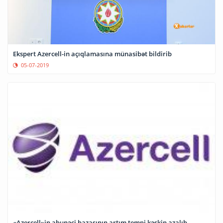
Ekspert Azercell-in açıqlamasına münasibət bildirib
05-07-2019
«Azercell»in abunəçi bazasının artım tempi kəskin azalıb