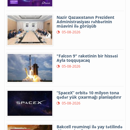
Nazir Qazaxıstanın Prezident
Administrasiyası rəhbərinin
müavini ilə görüşüb
05-08-2026
"Falcon 9" raketinin bir hissəsi
Ayla toqquşacaq
05-08-2026
“SpaceX” orbitə 10 milyon tona
qədər yük çıxarmağı planlaşdırır
05-08-2026
Bakcell rouminqi ilə yay tətilində