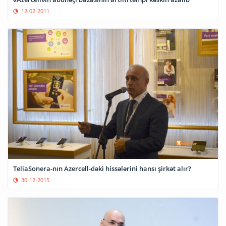
12-02-2011
TeliaSonera-nın Azercell-dəki hissələrini hansı şirkət alır?
30-12-2015