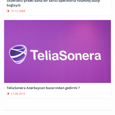
«Azercell» şirkəti daha bir xarici operatorla rouminq sazişi
bağlayıb
15-12-2008
TeliaSonera Azərbaycan bazarından gedirmi ?
17-09-2015