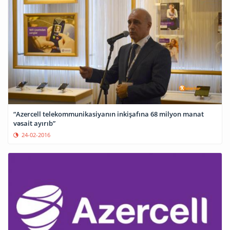
“Azercell telekommunikasiyanın inkişafına 68 milyon manat
vəsait ayırıb”
24-02-2016