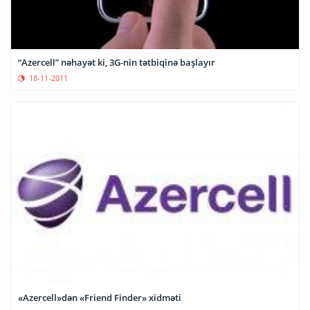
“Azercell” nəhayət ki, 3G-nin tətbiqinə başlayır
18-11-2011
«Azercell»dən «Friend Finder» xidməti