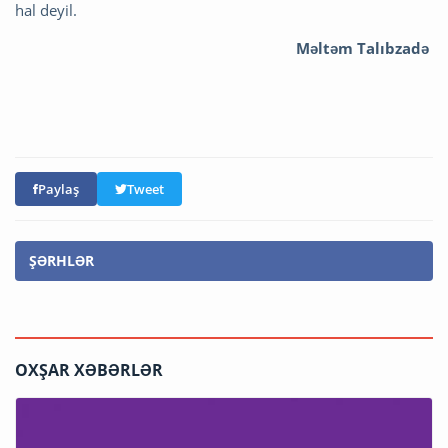
hal deyil.
Məltəm Talıbzadə
Paylaş
Tweet
ŞƏRHLƏR
OXŞAR XƏBƏRLƏR