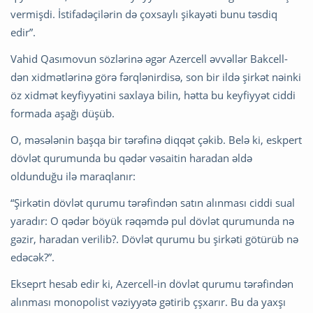
vermişdi. İstifadəçilərin də çoxsaylı şikayəti bunu təsdiq
edir”.
Vahid Qasımovun sözlərinə əgər Azercell əvvəllər Bakcell-
dən xidmətlərinə görə fərqlənirdisə, son bir ildə şirkət nəinki
öz xidmət keyfiyyətini saxlaya bilin, hətta bu keyfiyyət ciddi
formada aşağı düşüb.
O, məsələnin başqa bir tərəfinə diqqət çəkib. Belə ki, eskpert
dövlət qurumunda bu qədər vəsaitin haradan əldə
oldunduğu ilə maraqlanır:
“Şirkətin dövlət qurumu tərəfindən satın alınması ciddi sual
yaradır: O qədər böyük rəqəmdə pul dövlət qurumunda nə
gəzir, haradan verilib?. Dövlət qurumu bu şirkəti götürüb nə
edəcək?”.
Ekseprt hesab edir ki, Azercell-in dövlət qurumu tərəfindən
alınması monopolist vəziyyətə gətirib çşxarır. Bu da yaxşı