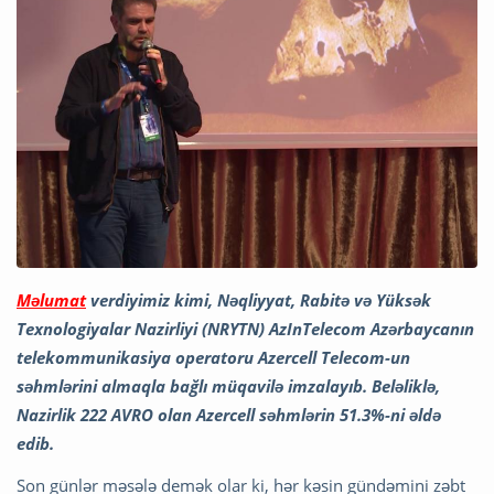
Məlumat
verdiyimiz kimi, Nəqliyyat, Rabitə və Yüksək
Texnologiyalar Nazirliyi (NRYTN) AzInTelecom Azərbaycanın
telekommunikasiya operatoru Azercell Telecom-un
səhmlərini almaqla bağlı müqavilə imzalayıb. Beləliklə,
Nazirlik 222 AVRO olan Azercell səhmlərin 51.3%-ni əldə
edib.
Son günlər məsələ demək olar ki, hər kəsin gündəmini zəbt