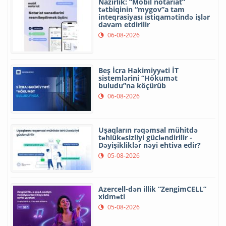
Nazirlik: “Mobil notariat”
tətbiqinin “mygov”a tam
inteqrasiyası istiqamətində işlər
davam etdirilir
06-08-2026
Beş İcra Hakimiyyəti İT
sistemlərini “Hökumət
buludu”na köçürüb
06-08-2026
Uşaqların rəqəmsal mühitdə
təhlükəsizliyi gücləndirilir -
Dəyişikliklər nəyi ehtiva edir?
05-08-2026
Azercell-dən illik “ZengimCELL”
xidməti
05-08-2026