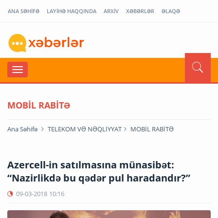
ANA SƏHİFƏ
LAYİHƏ HAQQINDA
ARXİV
XƏBƏRLƏR
ƏLAQƏ
MOBİL RABİTƏ
Ana Səhifə
TELEKOM VƏ NƏQLİYYAT
MOBİL RABİTƏ
Azercell-in satılmasına münasibət:
“Nazirlikdə bu qədər pul haradandır?”
09-03-2018
10:16