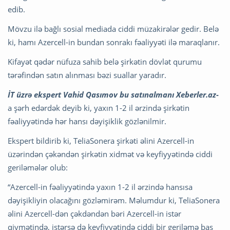
edib.
Mövzu ilə bağlı sosial mediada ciddi müzakirələr gedir. Belə
ki, hamı Azercell-in bundan sonrakı fəaliyyəti ilə maraqlanır.
Kifayət qədər nüfuza sahib belə şirkətin dövlət qurumu
tərəfindən satın alınması bəzi suallar yaradır.
İT üzrə ekspert Vahid Qasımov bu satınalmanı Xeberler.az-
a şərh edərdək deyib ki, yaxın 1-2 il ərzində şirkətin
fəaliyyətində hər hansı dəyişiklik gözlənilmir.
Ekspert bildirib ki, TeliaSonera şirkəti əlini Azercell-in
üzərindən çəkəndən şirkətin xidmət və keyfiyyətində ciddi
geriləmələr olub:
“Azercell-in fəaliyyətində yaxın 1-2 il ərzində hansısa
dəyişikliyin olacağını gözləmirəm. Məlumdur ki, TeliaSonera
əlini Azercell-dən çəkdəndən bəri Azercell-in istər
qiymətində, istərsə də keyfiyyətində ciddi bir geriləmə baş