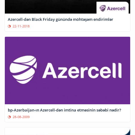
Azercell-dən Black Friday günündə möhtəşəm endirimlər
22-11-2018
bp-Azerbaijan-ın Azercell-dən imtina etməsinin səbəbi nədir?
28-08-2009