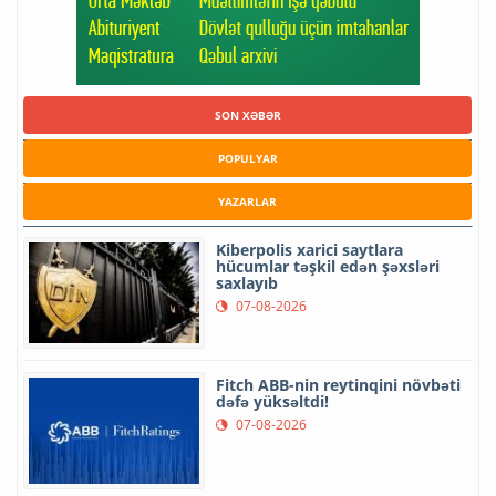
SON XƏBƏR
POPULYAR
YAZARLAR
Kiberpolis xarici saytlara
hücumlar təşkil edən şəxsləri
saxlayıb
07-08-2026
Fitch ABB-nin reytinqini növbəti
dəfə yüksəltdi!
07-08-2026