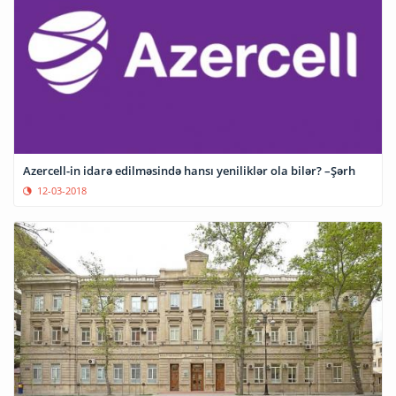
Azercell-in idarə edilməsində hansı yeniliklər ola bilər? –Şərh
12-03-2018