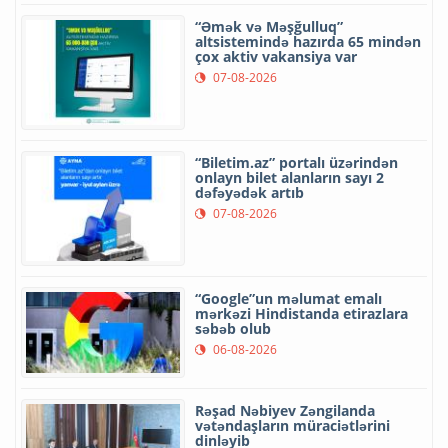
“Əmək və Məşğulluq”
altsistemində hazırda 65 mindən
çox aktiv vakansiya var
07-08-2026
“Biletim.az” portalı üzərindən
onlayn bilet alanların sayı 2
dəfəyədək artıb
07-08-2026
“Google”un məlumat emalı
mərkəzi Hindistanda etirazlara
səbəb olub
06-08-2026
Rəşad Nəbiyev Zəngilanda
vətəndaşların müraciətlərini
dinləyib