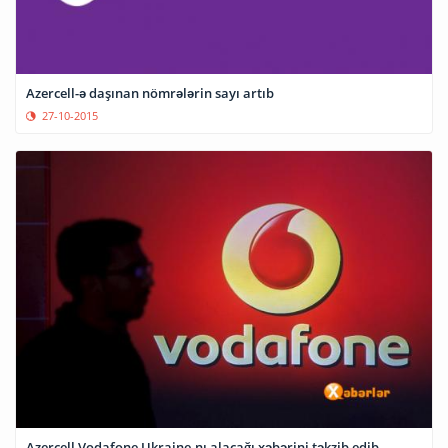
Azercell-ə daşınan nömrələrin sayı artıb
27-10-2015
Azercell Vodafone Ukraine-nı alacağı xəbərini təkzib edib