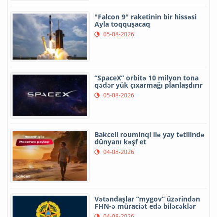
"Falcon 9" raketinin bir hissəsi
Ayla toqquşacaq
05-08-2026
“SpaceX” orbitə 10 milyon tona
qədər yük çıxarmağı planlaşdırır
05-08-2026
Bakcell rouminqi ilə yay tətilində
dünyanı kəşf et
04-08-2026
Vətəndaşlar “mygov” üzərindən
FHN-ə müraciət edə biləcəklər
04-08-2026