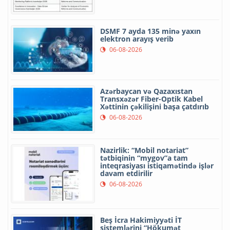
DSMF 7 ayda 135 minə yaxın
elektron arayış verib
06-08-2026
Azərbaycan və Qazaxıstan
Transxəzər Fiber-Optik Kabel
Xəttinin çəkilişini başa çatdırıb
06-08-2026
Nazirlik: “Mobil notariat”
tətbiqinin “mygov”a tam
inteqrasiyası istiqamətində işlər
davam etdirilir
06-08-2026
Beş İcra Hakimiyyəti İT
sistemlərini “Hökumət