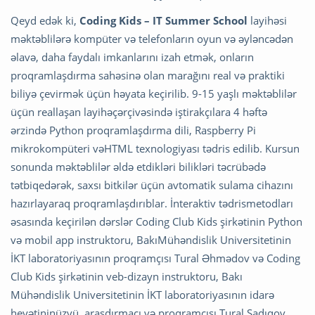
Qeyd edək ki,
Coding Kids – IT Summer School
layihəsi
məktəblilərə kompüter və telefonların oyun və əyləncədən
əlavə, daha faydalı imkanlarını izah etmək, onların
proqramlaşdırma sahəsinə olan marağını real və praktiki
biliyə çevirmək üçün həyata keçirilib. 9-15 yaşlı məktəblilər
üçün reallaşan layihəçərçivəsində iştirakçılara 4 həftə
ərzində Python proqramlaşdırma dili, Raspberry Pi
mikrokompüteri vəHTML texnologiyası tədris edilib. Kursun
sonunda məktəblilər əldə etdikləri bilikləri təcrübədə
tətbiqedərək, saxsı bitkilər üçün avtomatik sulama cihazını
hazırlayaraq proqramlaşdırıblar. İnteraktiv tədrismetodları
əsasında keçirilən dərslər Coding Club Kids şirkətinin Python
və mobil app instruktoru, BakıMühəndislik Universitetinin
İKT laboratoriyasının proqramçısı Tural Əhmədov və Coding
Club Kids şirkətinin veb-dizayn instruktoru, Bakı
Mühəndislik Universitetinin İKT laboratoriyasının idarə
heyətininüzvü, araşdırmaçı və proqramçısı Tural Sadıqov