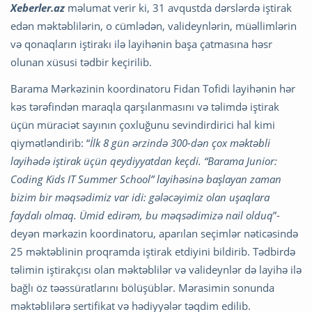
Xeberler.az
məlumat verir ki, 31 avqustda dərslərdə iştirak
edən məktəblilərin, o cümlədən, valideynlərin, müəllimlərin
və qonaqların iştirakı ilə layihənin başa çatmasına həsr
olunan xüsusi tədbir keçirilib.
Barama Mərkəzinin koordinatoru Fidan Tofidi layihənin hər
kəs tərəfindən maraqla qarşılanmasını və təlimdə iştirak
üçün müraciət sayının çoxluğunu sevindirdirici hal kimi
qiymətləndirib: “
İlk 8 gün ərzində 300-dən çox məktəbli
layihədə iştirak üçün qeydiyyatdan keçdi. “Barama Junior:
Coding Kids IT Summer School” layihəsinə başlayan zaman
bizim bir məqsədimiz var idi: gələcəyimiz olan uşaqlara
faydalı olmaq. Ümid edirəm, bu məqsədimizə nail olduq
”-
deyən mərkəzin koordinatoru, aparılan seçimlər nəticəsində
25 məktəblinin proqramda iştirak etdiyini bildirib. Tədbirdə
təlimin iştirakçısı olan məktəblilər və valideynlər də layihə ilə
bağlı öz təəssüratlarını bölüşüblər. Mərasimin sonunda
məktəblilərə sertifikat və hədiyyələr təqdim edilib.