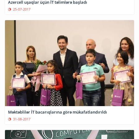
Azercell uşaqlar üçün İT təlimlərə başladı
25-07-2017
Məktəblilər İT bacarıqlarına görə mükafatlandırıldı
31-08-2017