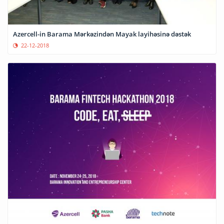
Azercell-in Barama Mərkəzindən Mayak layihəsinə dəstək
22-12-2018