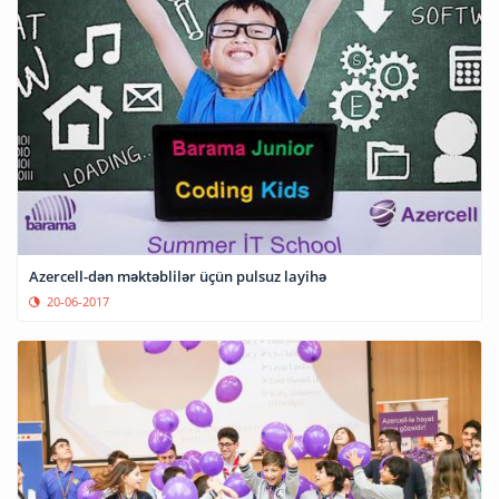
Azercell-dən məktəblilər üçün pulsuz layihə
20-06-2017