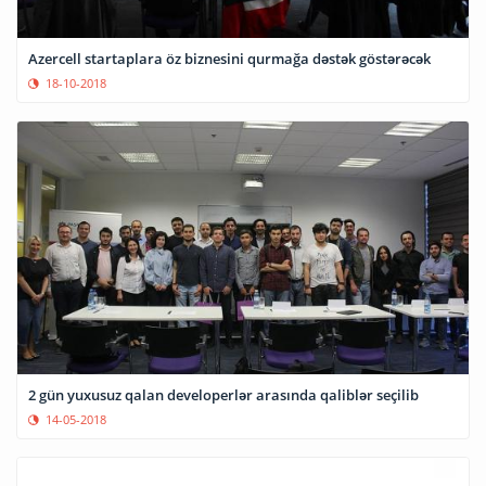
Azercell startaplara öz biznesini qurmağa dəstək göstərəcək
18-10-2018
2 gün yuxusuz qalan developerlər arasında qaliblər seçilib
14-05-2018