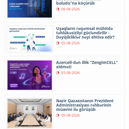
buludu”na köçürüb
06-08-2026
Uşaqların rəqəmsal mühitdə
təhlükəsizliyi gücləndirilir -
Dəyişikliklər nəyi ehtiva edir?
05-08-2026
Azercell-dən illik “ZengimCELL”
xidməti
05-08-2026
Nazir Qazaxıstanın Prezident
Administrasiyası rəhbərinin
müavini ilə görüşüb
05-08-2026