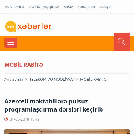
ANA SƏHİFƏ
LAYİHƏ HAQQINDA
ARXİV
XƏBƏRLƏR
ƏLAQƏ
MOBİL RABİTƏ
Ana Səhifə
TELEKOM VƏ NƏQLİYYAT
MOBİL RABİTƏ
Azercell məktəblilərə pulsuz
proqramlaşdırma dərsləri keçirib
31-08-2018
15:49