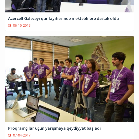
Azercell Gələcəyi qur layihəsində məktəblilərə dəstək oldu
06-10-2018
Proqramçılar üçün yarışmaya qeydiyyat başladı
07-04-2017