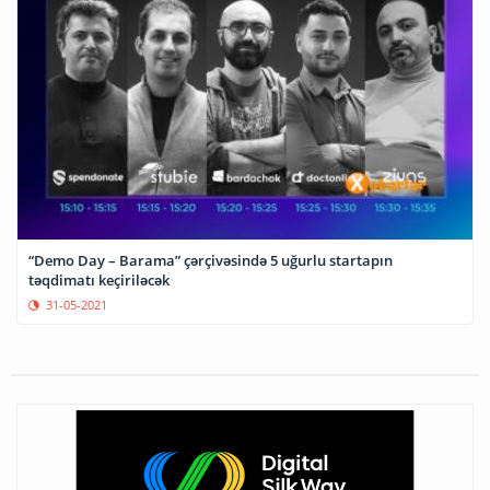
“Demo Day – Barama” çərçivəsində 5 uğurlu startapın
təqdimatı keçiriləcək
31-05-2021