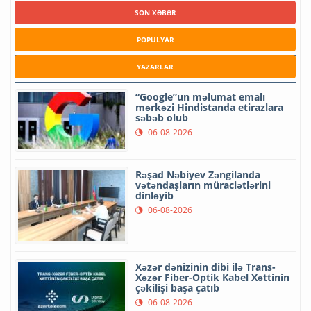
SON XƏBƏR
POPULYAR
YAZARLAR
“Google”un məlumat emalı
mərkəzi Hindistanda etirazlara
səbəb olub
06-08-2026
Rəşad Nəbiyev Zəngilanda
vətəndaşların müraciətlərini
dinləyib
06-08-2026
Xəzər dənizinin dibi ilə Trans-
Xəzər Fiber-Optik Kabel Xəttinin
çəkilişi başa çatıb
06-08-2026