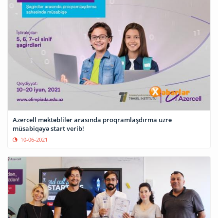
Azercell məktəblilər arasında proqramlaşdırma üzrə
müsabiqəyə start verib!
10-06-2021