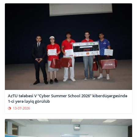
AzTU tələbəsi V “Cyber Summer School 2026” kiberdüşərgəsində
1-ci yerə layiq görülüb
13-07-2026