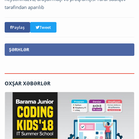
tərəfindən aparılıb
Paylaş
Tweet
ŞƏRHLƏR
OXŞAR XƏBƏRLƏR