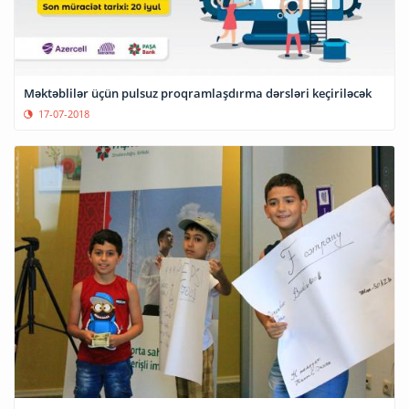
Məktəblilər üçün pulsuz proqramlaşdırma dərsləri keçiriləcək
17-07-2018