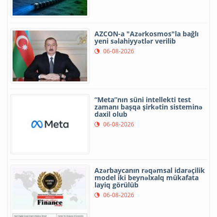
AZCON-a "Azərkosmos"la bağlı
yeni səlahiyyətlər verilib
06-08-2026
“Meta”nın süni intellekti test
zamanı başqa şirkətin sisteminə
daxil olub
06-08-2026
Azərbaycanın rəqəmsal idarəçilik
model iki beynəlxalq mükafata
layiq görülüb
06-08-2026