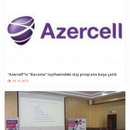
“Azercell”in “Barama” layihəsindəki staj proqramı başa çatıb
29-10-2010