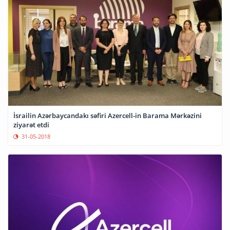
İsrailin Azərbaycandakı səfiri Azercell-in Barama Mərkəzini
ziyarət etdi
31-05-2018