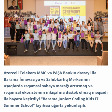
Azercell Telekom MMC və PAŞA Bankın dəstəyi ilə
Barama İnnovasiya və Sahibkarlıq Mərkəzinin
uşaqlarda rəqəmsal sahəyə marağı artırmaq və
rəqəmsal ekosistemin inkişafına dəstək olmaq məqsədi
ilə həyata keçirdiyi “Barama Junior: Coding Kids IT
Summer School” layihəsi uğurla yekunlaşıb.