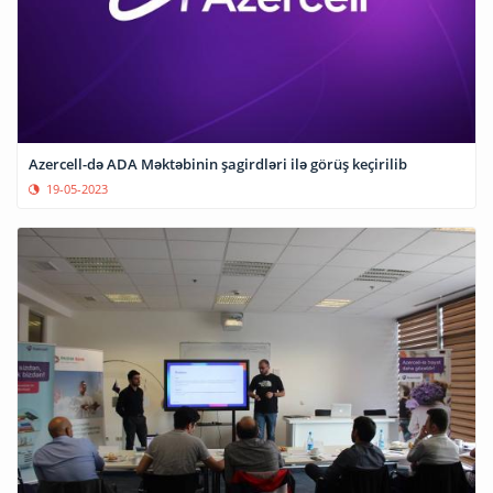
Azercell-də ADA Məktəbinin şagirdləri ilə görüş keçirilib
19-05-2023