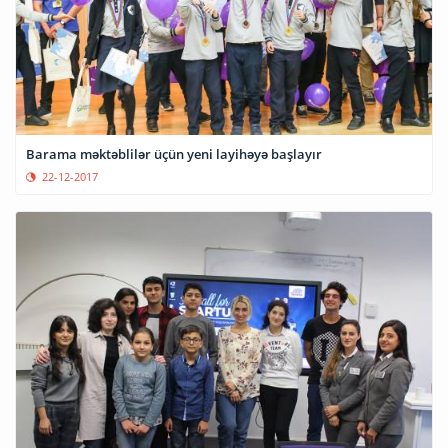
Barama məktəblilər üçün yeni layihəyə başlayır
22-12-2017