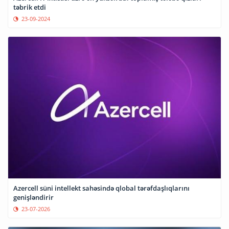
təbrik etdi
23-09-2024
Azercell süni intellekt sahəsində qlobal tərəfdaşlıqlarını
genişləndirir
23-07-2026