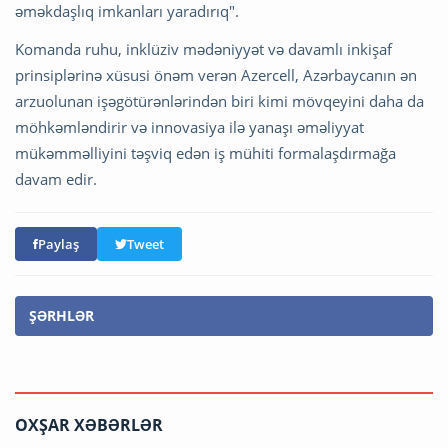
əməkdaşlıq imkanları yaradırıq".
Komanda ruhu, inklüziv mədəniyyət və davamlı inkişaf
prinsiplərinə xüsusi önəm verən Azercell, Azərbaycanın ən
arzuolunan işəgötürənlərindən biri kimi mövqeyini daha da
möhkəmləndirir və innovasiya ilə yanaşı əməliyyat
mükəmməlliyini təşviq edən iş mühiti formalaşdırmağa
davam edir.
Paylaş
Tweet
ŞƏRHLƏR
OXŞAR XƏBƏRLƏR