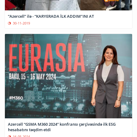
“Azercell” ilə - “KARYERADA İLK ADDIM"INI AT
30-11-2019
Azercell “GSMA M360 2024” konfransı çərçivəsində ilk ESG
hesabatını təqdim etdi
16-05-2024