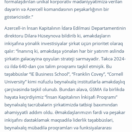
formalaşdırılan unikal korporativ mədəniyyətimizə verilən
dəyərin və Azercell komandasının peşəkarlığının bir
göstəricisidir.”
Azercell-in İnsan Kapitalının İdarə Edilməsi Departamentinin
direktoru Dilarə Hüseynova bildirib ki, əməkdaşların
inkişafına yönəlik investisiyalar şirkət üçün prioritet olaraq
qalır: “İnanırıq ki, əməkdaşa yönələn hər bir yatırım əslində
şirkətin gələcəyinə qoyulan strateji sərmayədir. Təkcə 2024-
cü ildə 640-dan çox təlim proqramı təşkil etmişik. Bu
təşəbbüslər “IE Business School”, “Franklin Covey”, “Cornell
University” kimi nüfuzlu beynəlxalq institutlarla əməkdaşlıq
çərçivəsində təşkil olunub. Bundan əlavə, GSMA ilə birlikdə
həyata keçirdiyimiz “İnsan Kapitalının İnkişafı Proqramı”
beynəlxalq təcrübələrin şirkətimizdə tətbiqi baxımından
əhəmiyyətli addım oldu. Əməkdaşlarımızın fərdi və peşəkar
inkişafını dəstəkləmək məqsədilə liderlik təşəbbüsləri,
beynəlxalq mübadilə proqramları və funksiyalararası