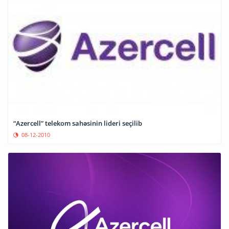
“Azercell” telekom sahəsinin lideri seçilib
08-12-2010