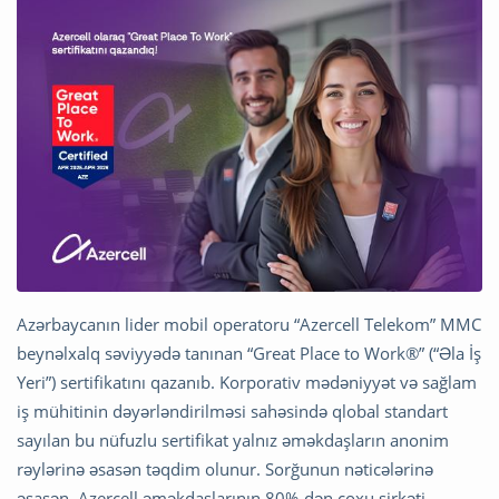
Azərbaycanın lider mobil operatoru “Azercell Telekom” MMC
beynəlxalq səviyyədə tanınan “Great Place to Work®” (“Əla İş
Yeri”) sertifikatını qazanıb. Korporativ mədəniyyət və sağlam
iş mühitinin dəyərləndirilməsi sahəsində qlobal standart
sayılan bu nüfuzlu sertifikat yalnız əməkdaşların anonim
rəylərinə əsasən təqdim olunur. Sorğunun nəticələrinə
əsasən, Azercell əməkdaşlarının 80%-dən çoxu şirkəti