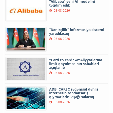
“Alibaba” yeni AI modelini
təqdim edib
03-08-2026
“Dənizçilik” informasiya sistemi
yaradılacaq
03-08-2026
"Card to card" əməliyyatlarına
limit qoyulmasının səbəbləri
açıqlanıb
03-08-2026
ADB: CAREC rəqəmsal dəhlizi
internetin topdansatış
qiymətlərini aşağı salacaq
03-08-2026