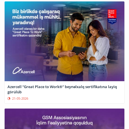
Azercell “Great Place to Work®” beynəlxalq sertifikatına layiq
görülüb
21-05-2026