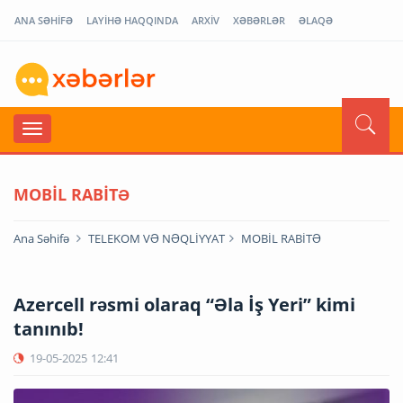
ANA SƏHİFƏ
LAYİHƏ HAQQINDA
ARXİV
XƏBƏRLƏR
ƏLAQƏ
MOBİL RABİTƏ
Ana Səhifə
TELEKOM VƏ NƏQLİYYAT
MOBİL RABİTƏ
Azercell rəsmi olaraq “Əla İş Yeri” kimi
tanınıb!
19-05-2025
12:41