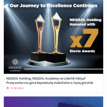
NEQSOL Holding, NEQSOL Academy və Liderlik İnkişaf
Proqramlarına görə beynəlxalq mükafatlara layiq görülüb
10-08-2022