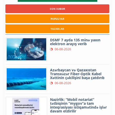
SON XƏBƏR
POPULYAR
YAZARLAR
DSMF 7 ayda 135 minə yaxın
elektron arayış verib
06-08-2026
Azərbaycan və Qazaxıstan
Transxəzər Fiber-Optik Kabel
Xəttinin çəkilişini başa çatdırıb
06-08-2026
Nazirlik: “Mobil notariat”
tətbiqinin “mygov”a tam
inteqrasiyası istiqamətində işlər
davam etdirilir