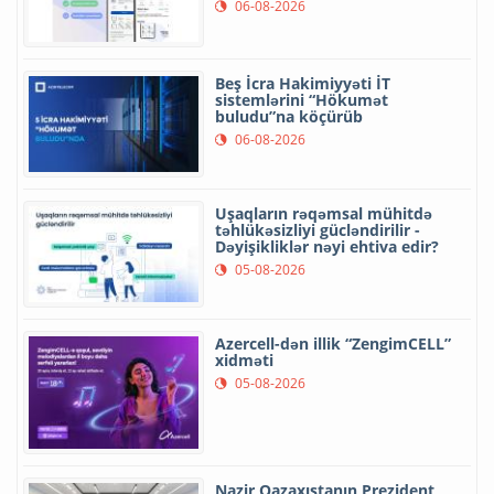
06-08-2026
Beş İcra Hakimiyyəti İT
sistemlərini “Hökumət
buludu”na köçürüb
06-08-2026
Uşaqların rəqəmsal mühitdə
təhlükəsizliyi gücləndirilir -
Dəyişikliklər nəyi ehtiva edir?
05-08-2026
Azercell-dən illik “ZengimCELL”
xidməti
05-08-2026
Nazir Qazaxıstanın Prezident