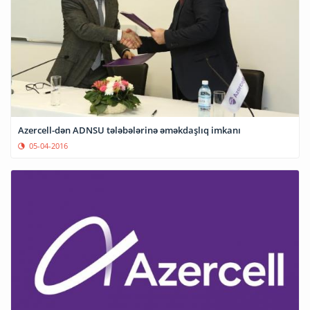
Azercell-dən ADNSU tələbələrinə əməkdaşlıq imkanı
05-04-2016