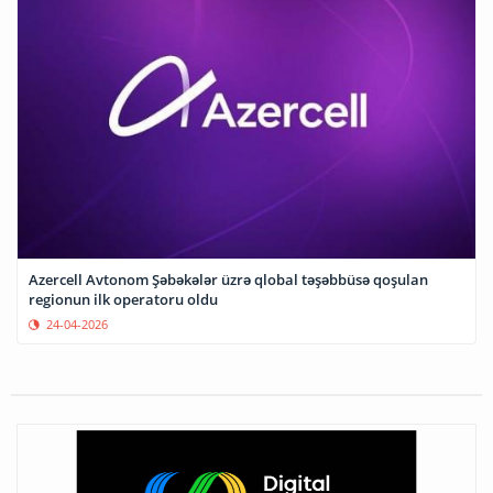
Azercell Avtonom Şəbəkələr üzrə qlobal təşəbbüsə qoşulan
regionun ilk operatoru oldu
24-04-2026