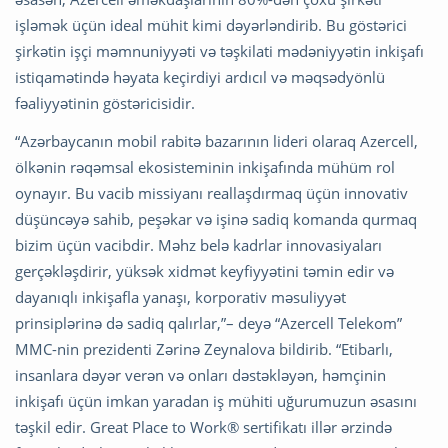
işləmək üçün ideal mühit kimi dəyərləndirib. Bu göstərici
şirkətin işçi məmnuniyyəti və təşkilati mədəniyyətin inkişafı
istiqamətində həyata keçirdiyi ardıcıl və məqsədyönlü
fəaliyyətinin göstəricisidir.
“Azərbaycanın mobil rabitə bazarının lideri olaraq Azercell,
ölkənin rəqəmsal ekosisteminin inkişafında mühüm rol
oynayır. Bu vacib missiyanı reallaşdırmaq üçün innovativ
düşüncəyə sahib, peşəkar və işinə sadiq komanda qurmaq
bizim üçün vacibdir. Məhz belə kadrlar innovasiyaları
gerçəkləşdirir, yüksək xidmət keyfiyyətini təmin edir və
dayanıqlı inkişafla yanaşı, korporativ məsuliyyət
prinsiplərinə də sadiq qalırlar,”– deyə “Azercell Telekom”
MMC-nin prezidenti Zərinə Zeynalova bildirib. “Etibarlı,
insanlara dəyər verən və onları dəstəkləyən, həmçinin
inkişafı üçün imkan yaradan iş mühiti uğurumuzun əsasını
təşkil edir. Great Place to Work® sertifikatı illər ərzində