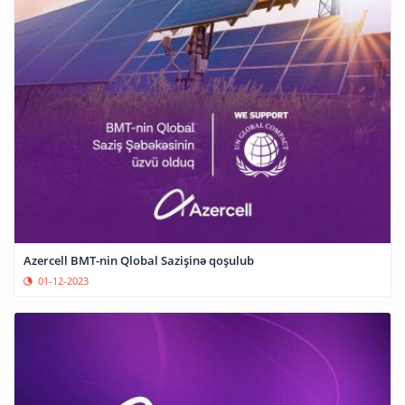
Azercell BMT-nin Qlobal Sazişinə qoşulub
01-12-2023