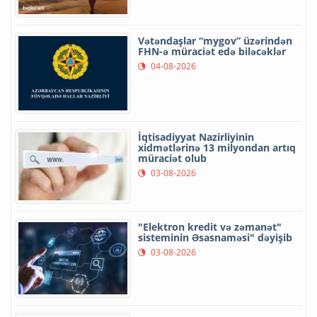
Vətəndaşlar “mygov” üzərindən
FHN-ə müraciət edə biləcəklər
04-08-2026
İqtisadiyyat Nazirliyinin
xidmətlərinə 13 milyondan artıq
müraciət olub
03-08-2026
"Elektron kredit və zəmanət"
sisteminin Əsasnaməsi" dəyişib
03-08-2026