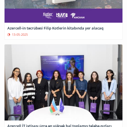
Azercell-in təcrübəsi Filip Kotlerin kitabında yer alacaq
13-05-2025
Azercell İT ixtisası üzrə ən yüksək bal toplamış tələbə qızları