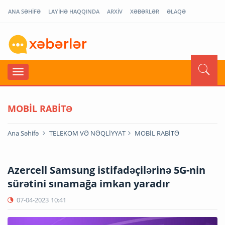
ANA SƏHİFƏ
LAYİHƏ HAQQINDA
ARXİV
XƏBƏRLƏR
ƏLAQƏ
MOBİL RABİTƏ
Ana Səhifə
TELEKOM VƏ NƏQLİYYAT
MOBİL RABİTƏ
Azercell Samsung istifadəçilərinə 5G-nin
sürətini sınamağa imkan yaradır
07-04-2023
10:41