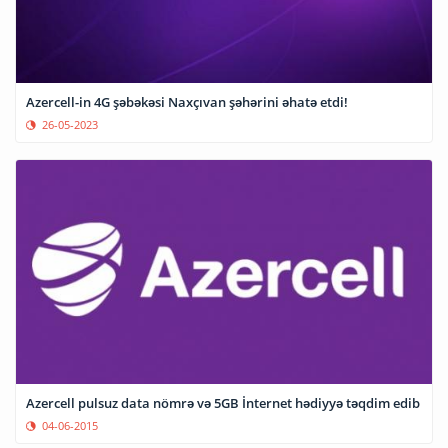
Azercell-in 4G şəbəkəsi Naxçıvan şəhərini əhatə etdi!
26-05-2023
Azercell pulsuz data nömrə və 5GB İnternet hədiyyə təqdim edib
04-06-2015