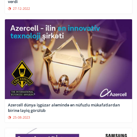
verdi
27-12-2022
Azercell dünya işgüzar aləmində ən nüfuzlu mükafatlardan
birinə layiq görülüb
25-08-2023