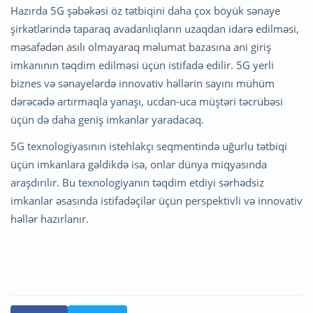
Hazırda 5G şəbəkəsi öz tətbiqini daha çox böyük sənaye
şirkətlərində taparaq avadanlıqların uzaqdan idarə edilməsi,
məsafədən asılı olmayaraq məlumat bazasına ani giriş
imkanının təqdim edilməsi üçün istifadə edilir. 5G yerli
biznes və sənayelərdə innovativ həllərin sayını mühüm
dərəcədə artırmaqla yanaşı, ucdan-uca müştəri təcrübəsi
üçün də daha geniş imkanlar yaradacaq.
5G texnologiyasının istehlakçı seqmentində uğurlu tətbiqi
üçün imkanlara gəldikdə isə, onlar dünya miqyasında
araşdırılır. Bu texnologiyanın təqdim etdiyi sərhədsiz
imkanlar əsasında istifadəçilər üçün perspektivli və innovativ
həllər hazırlanır.