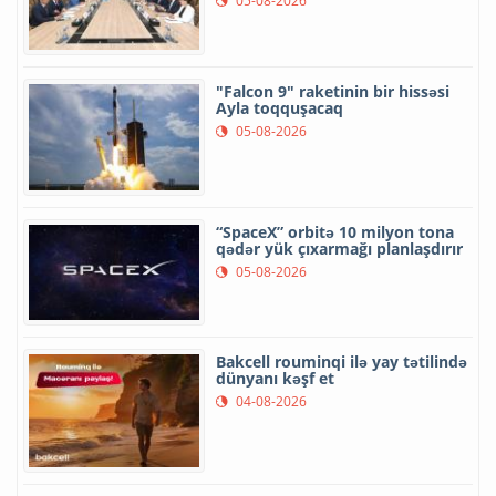
05-08-2026
"Falcon 9" raketinin bir hissəsi
Ayla toqquşacaq
05-08-2026
“SpaceX” orbitə 10 milyon tona
qədər yük çıxarmağı planlaşdırır
05-08-2026
Bakcell rouminqi ilə yay tətilində
dünyanı kəşf et
04-08-2026