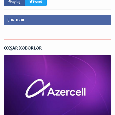
Paylaş
Tweet
ŞƏRHLƏR
OXŞAR XƏBƏRLƏR