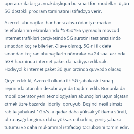
operator ilə birgə əməkdaşlıqda bu smartfon modelləri üçün
5G dəstəkli proqram təminatını istifadəyə verir.
Azercell abunəçiləri hər hansı əlavə ödəniş etmədən
telefonlarının ekranlarında *595#YES yığmaqla mövcud
internet trafikləri çərçivəsində 5G sürətini test ərazisində
sınaqdan keçirə bilərlər. Əlavə olaraq, 5G-ni ilk dəfə
sınaqdan keçirən abunəçilərin nömrələrinə 24 saat ərzində
5GB həcmində internet paket də hədiyyə ediləcək.
Hədiyyəlik internet paket 30 gün ərzində qüvvədə olacaq.
Qeyd edək ki, Azercell ölkədə ilk 5G şəbəkəsini sınaq
rejimində ötən ilin dekabr ayında təqdim edib. Bununla da
mobil operator yeni texnologiyaları abunəçiləri üçün əlçatan
etmək üzrə bazarda liderliyi qoruyub. Beşinci nəsil simsiz
rabitə şəbəkəsi 1Gb/s.-ə qədər daha yüksək yükləmə sürəti,
ultra-aşağı ləngimə, daha yüksək etibarlılıq, geniş şəbəkə
tutumu və daha mükəmməl istifadəçi təcrübəsini təmin edir.