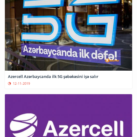
Azercell Azərbaycanda ilk 5G şəbəkəsini işə salır
12-11-2019