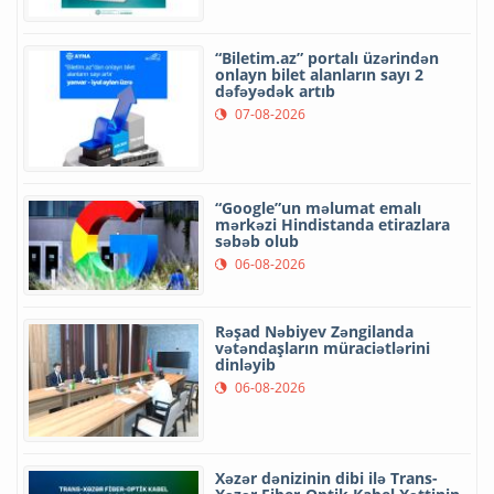
“Biletim.az” portalı üzərindən
onlayn bilet alanların sayı 2
dəfəyədək artıb
07-08-2026
“Google”un məlumat emalı
mərkəzi Hindistanda etirazlara
səbəb olub
06-08-2026
Rəşad Nəbiyev Zəngilanda
vətəndaşların müraciətlərini
dinləyib
06-08-2026
Xəzər dənizinin dibi ilə Trans-