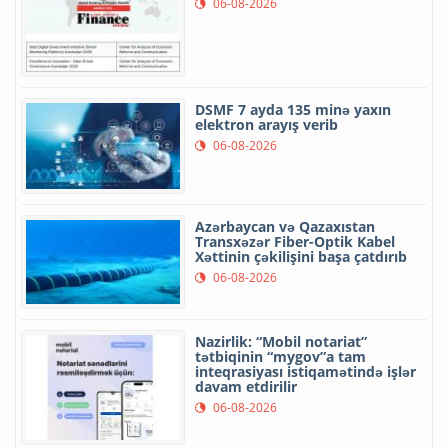
06-08-2026
DSMF 7 ayda 135 minə yaxın
elektron arayış verib
06-08-2026
Azərbaycan və Qazaxıstan
Transxəzər Fiber-Optik Kabel
Xəttinin çəkilişini başa çatdırıb
06-08-2026
Nazirlik: “Mobil notariat”
tətbiqinin “mygov”a tam
inteqrasiyası istiqamətində işlər
davam etdirilir
06-08-2026