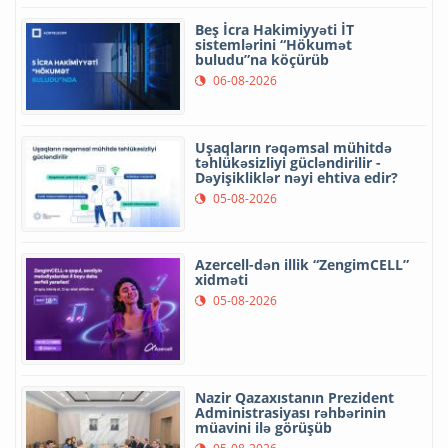
Beş İcra Hakimiyyəti İT
sistemlərini “Hökumət
buludu”na köçürüb
06-08-2026
Uşaqların rəqəmsal mühitdə
təhlükəsizliyi gücləndirilir -
Dəyişikliklər nəyi ehtiva edir?
05-08-2026
Azercell-dən illik “ZengimCELL”
xidməti
05-08-2026
Nazir Qazaxıstanın Prezident
Administrasiyası rəhbərinin
müavini ilə görüşüb