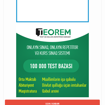
SON XƏBƏR