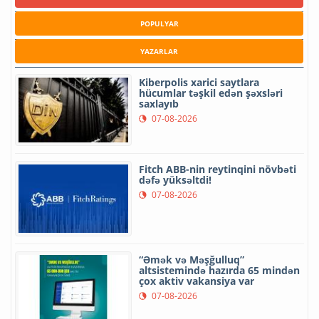
POPULYAR
YAZARLAR
Kiberpolis xarici saytlara
hücumlar təşkil edən şəxsləri
saxlayıb
07-08-2026
Fitch ABB-nin reytinqini növbəti
dəfə yüksəltdi!
07-08-2026
“Əmək və Məşğulluq”
altsistemində hazırda 65 mindən
çox aktiv vakansiya var
07-08-2026