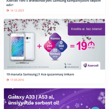
Azercell Yeni il ərəfəsində yeni Samsung kampaniyasını təqdim
edir!
16-12-2023
19 manata Samsung J1 Ace qazanmaq imkanı
17-03-2016