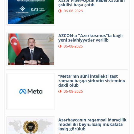
Xəzər Fiber-Optik Kabel Xəttinin
çəkilişi başa çatıb
06-08-2026
AZCON-a "Azərkosmos"la bağlı
yeni səlahiyyətlər verilib
06-08-2026
“Meta”nın süni intellekti test
zamanı başqa şirkətin sisteminə
daxil olub
06-08-2026
Azərbaycanın rəqəmsal idarəçilik
model iki beynəlxalq mükafata
layiq görülüb