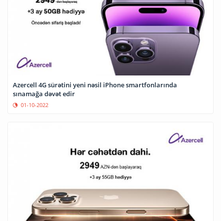
Azercell 4G sürətini yeni nəsil iPhone smartfonlarında
sınamağa dəvət edir
01-10-2022