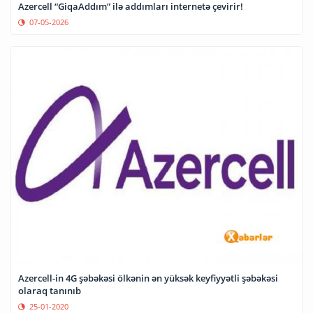
Azercell “GiqaAddım” ilə addımları internetə çevirir!
07-05-2026
Azercell-in 4G şəbəkəsi ölkənin ən yüksək keyfiyyətli şəbəkəsi
olaraq tanınıb
25-01-2020