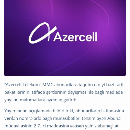
“Azercell Telekom” MMC abunəçilərə təqdim etdiyi bəzi tarif
paketilərinin istifadə şərtlərinin dəyişməsi ilə bağlı mediada
yayılan məlumatlara aydınlıq gətirib:
Yayımlanan açıqlamada bildirilir ki, abunəçilərin istifadəsinə
verilən nömrələrlə bağlı münasibətləri tənzimləyən Abunə
müqaviləsinin 2.7.-ci maddəsinə əsasən yalnız abunəçilər