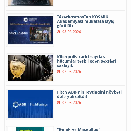
“Azərkosmos”un KOSMİK
Akademiyası mükafata layiq
görülüb
08-08-2026
Kiberpolis xarici saytlara
hücumlar təşkil edən şəxsləri
saxlayıb
07-08-2026
Fitch ABB-nin reytinqini növbəti
dəfə yüksəltdi!
07-08-2026
“Əmək və Məşğulluq”