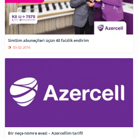
SimSim abunəçiləri üçün 40 faizlik endirim
03-02-2016
Bir neçə nömrə əvəzi – Azercellim tarifi!