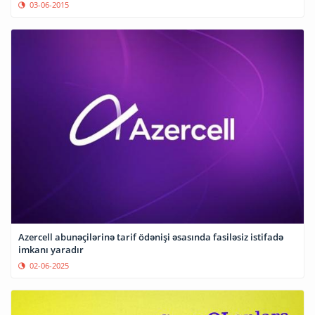
03-06-2015
Azercell abunəçilərinə tarif ödənişi əsasında fasiləsiz istifadə
imkanı yaradır
02-06-2025