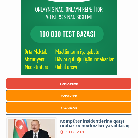
SON XƏBƏR
POPULYAR
YAZARLAR
Kompüter insidentlərinə qarşı
mübarizə mərkəzləri yaradılacaq
10-08-2026