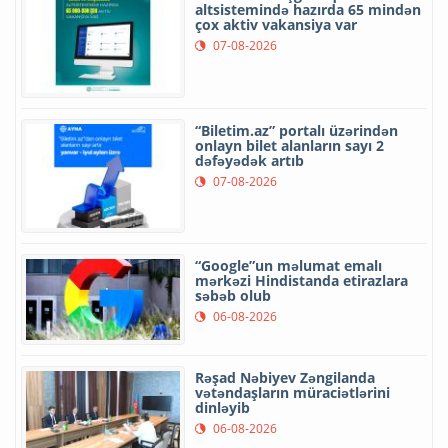
altsistemində hazırda 65 mindən
çox aktiv vakansiya var
07-08-2026
“Biletim.az” portalı üzərindən
onlayn bilet alanların sayı 2
dəfəyədək artıb
07-08-2026
“Google”un məlumat emalı
mərkəzi Hindistanda etirazlara
səbəb olub
06-08-2026
Rəşad Nəbiyev Zəngilanda
vətəndaşların müraciətlərini
dinləyib
06-08-2026