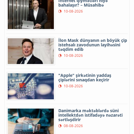
İnternet qiymətləri niyə
bahalaşır? – Müsahibə
10-08-2026
İlon Mask dünyanın ən böyük çip
istehsalı zavodunun layihəsini
təqdim edib
10-08-2026
"Apple" şirkətinin yaddaş
çiplərini sınaqdan keçirir
10-08-2026
Danimarka məktəblərdə süni
intellektdən istifadəyə nəzarəti
sərtləşdirir
08-08-2026