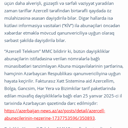
üçün daha əlverişli, güzəştli və sərfəli vəziyyət yaradılan
zaman tariflər Azercell tərəfindən birtərəfli qaydada öz
mülahizəsinə əsasən dəyişdirilə bilər. Digər hallarda isə
kütləvi informasiya vasitələri (“KİV”) ilə abunəçiləri öncədən
xəbərdar etməklə mövcud qanunvericiliyə uyğun olaraq
sərbəst şəkildə dəyişdirilə bilər.
“Azercell Telekom” MMC bildirir ki, bütün dəyişikliklər
abunəçilərin istifadəsinə verilən nömrələrlə bağlı
münasibətləri tənzimləyən Abunə müqavilələrinin şərtlərinə,
həmçinin Azərbaycan Respublikası qanunvericiliyinə uyğun
həyata keçirilir. Fakturasız Xətt Sisteminə aid Azercellim,
Bölgə, Gəncsim, Hər Yerə və Bizimkilər tarif paketlərində
edilən müvafiq dəyişikliklərlə bağlı elan 25 yanvar 2025-ci il
tarixində Azərbaycan qəzetində dərc edilmişdir:
https://azerbaijan-news.az/az/posts/detail/azercell-
abunecilerinin-nezerine-1737753596/350893
.