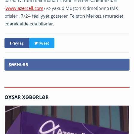
barədə ətraflı məlumatları rəsmi internet səhifəmizdən
(
www.azercell.com
) və yaxud Müştəri Xidmətlərinə (MX
ofisləri, 7/24 fəaliyyət göstərən Telefon Mərkəzi) müraciət
edərək əldə edə bilərlər.
Paylaş
Tweet
ŞƏRHLƏR
OXŞAR XƏBƏRLƏR