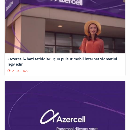
«Azercell» bəzi tətbiqlər üçün pulsuz mobil internet xidmətini
ləğv edir
21-09-2022