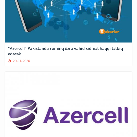
"Azercell" Pakistanda rominq üzrə vahid xidmət haqqı tətbiq
edəcək
20-11-2020