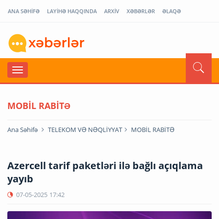
ANA SƏHİFƏ
LAYİHƏ HAQQINDA
ARXİV
XƏBƏRLƏR
ƏLAQƏ
MOBİL RABİTƏ
Ana Səhifə
TELEKOM VƏ NƏQLİYYAT
MOBİL RABİTƏ
Azercell tarif paketləri ilə bağlı açıqlama
yayıb
07-05-2025
17:42