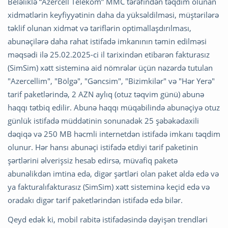
Beləliklə “Azercell Telekom” MMC tərəfindən təqdim olunan
xidmətlərin keyfiyyətinin daha da yüksəldilməsi, müştərilərə
təklif olunan xidmət və tariflərin optimallaşdırılması,
abunəçilərə daha rahat istifadə imkanının təmin edilməsi
məqsədi ilə 25.02.2025-ci il tarixindən etibarən fakturasız
(SimSim) xətt sisteminə aid nömrələr üçün nəzərdə tutulan
"Azercellim", "Bölgə", "Gəncsim", "Bizimkilər" və "Hər Yerə"
tarif paketlərində, 2 AZN aylıq (otuz təqvim günü) abunə
haqqı tətbiq edilir. Abunə haqqı müqabilində abunəçiyə otuz
günlük istifadə müddətinin sonunadək 25 şəbəkədaxili
dəqiqə və 250 MB həcmli internetdən istifadə imkanı təqdim
olunur. Hər hansı abunəçi istifadə etdiyi tarif paketinin
şərtlərini əlverişsiz hesab edirsə, müvafiq paketə
abunəlikdən imtina edə, digər şərtləri olan paket əldə edə və
ya fakturalıfakturasız (SimSim) xətt sisteminə keçid edə və
oradakı digər tarif paketlərindən istifadə edə bilər.
Qeyd edək ki, mobil rabitə istifadəsində dəyişən trendləri