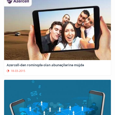
Azercell-dən rominqdə olan abunəçilərinə müjdə
18-03-2015