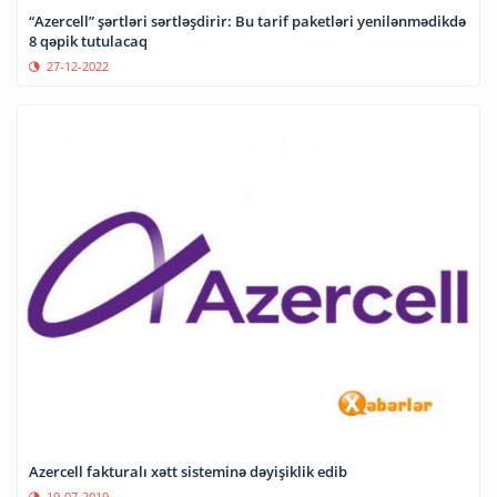
“Azercell” şərtləri sərtləşdirir: Bu tarif paketləri yenilənmədikdə
8 qəpik tutulacaq
27-12-2022
Azercell fakturalı xətt sisteminə dəyişiklik edib
19-07-2019