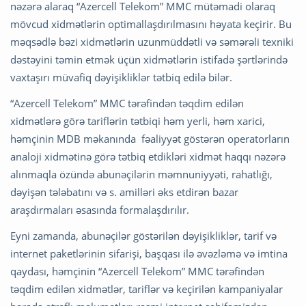
nəzərə alaraq “Azercell Telekom” MMC mütəmadi olaraq
mövcud xidmətlərin optimallaşdırılmasını həyata keçirir. Bu
məqsədlə bəzi xidmətlərin uzunmüddətli və səmərəli texniki
dəstəyini təmin etmək üçün xidmətlərin istifadə şərtlərində
vaxtaşırı müvafiq dəyişikliklər tətbiq edilə bilər.
“Azercell Telekom” MMC tərəfindən təqdim edilən
xidmətlərə görə tariflərin tətbiqi həm yerli, həm xarici,
həmçinin MDB məkanında fəaliyyət göstərən operatorların
analoji xidmətinə görə tətbiq etdikləri xidmət haqqı nəzərə
alınmaqla özündə abunəçilərin məmnuniyyəti, rahatlığı,
dəyişən tələbatını və s. amilləri əks etdirən bazar
araşdırmaları əsasında formalaşdırılır.
Eyni zamanda, abunəçilər göstərilən dəyişikliklər, tarif və
internet paketlərinin sifarişi, başqası ilə əvəzləmə və imtina
qaydası, həmçinin “Azercell Telekom” MMC tərəfindən
təqdim edilən xidmətlər, tariflər və keçirilən kampaniyalar