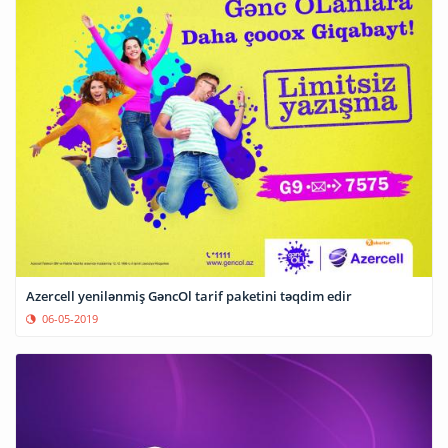
Azercell yenilənmiş GəncOl tarif paketini təqdim edir
06-05-2019