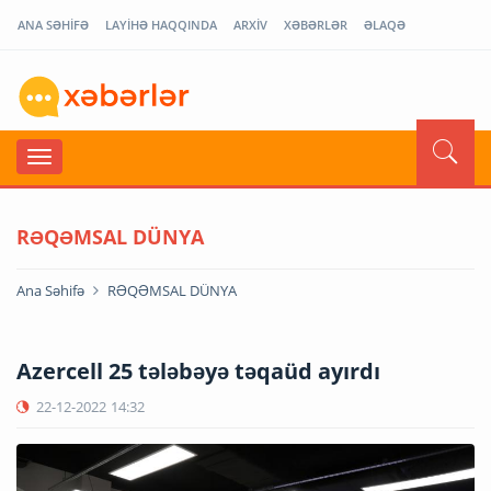
ANA SƏHİFƏ
LAYİHƏ HAQQINDA
ARXİV
XƏBƏRLƏR
ƏLAQƏ
RƏQƏMSAL DÜNYA
Ana Səhifə
RƏQƏMSAL DÜNYA
Azercell 25 tələbəyə təqaüd ayırdı
22-12-2022
14:32