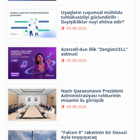
Uşaqların rəqəmsal mühitdə
təhlükəsizliyi gücləndirilir -
Dəyişikliklər nəyi ehtiva edir?
05-08-2026
Azercell-dən illik “ZengimCELL”
xidməti
05-08-2026
Nazir Qazaxıstanın Prezident
Administrasiyası rəhbərinin
müavini ilə görüşüb
05-08-2026
"Falcon 9" raketinin bir hissəsi
Ayla toqquşacaq