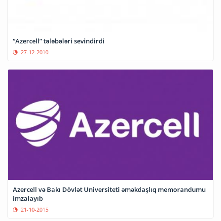
“Azercell” tələbələri sevindirdi
27-12-2010
Azercell və Bakı Dövlət Universiteti əməkdaşlıq memorandumu
imzalayıb
21-10-2015