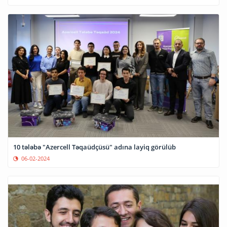
10 tələbə "Azercell Təqaüdçüsü" adına layiq görülüb
06-02-2024