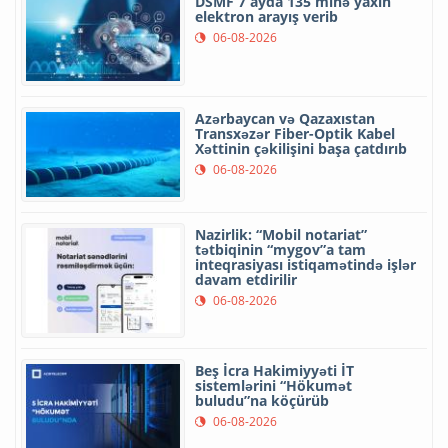
DSMF 7 ayda 135 minə yaxın
elektron arayış verib
06-08-2026
Azərbaycan və Qazaxıstan
Transxəzər Fiber-Optik Kabel
Xəttinin çəkilişini başa çatdırıb
06-08-2026
Nazirlik: “Mobil notariat”
tətbiqinin “mygov”a tam
inteqrasiyası istiqamətində işlər
davam etdirilir
06-08-2026
Beş İcra Hakimiyyəti İT
sistemlərini “Hökumət
buludu”na köçürüb
06-08-2026