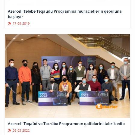
Azercell Tələbə Təqaüdü Proqramına müraciətlərin qəbuluna
başlayır
17-09-2019
Azercell Təqaüd və Təcrübə Proqramının qaliblərini təbrik edib
05-03-2022