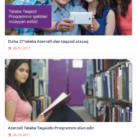
Daha 27 tələbə Azercell-dən təqaüd alacaq
09-01-2017
Azercell Tələbə Təqaüdü Proqramını elan edir
06-10-2011