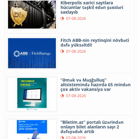
Kiberpolis xarici saytlara
hücumlar təşkil edən şəxsləri
saxlayıb
07-08-2026
Fitch ABB-nin reytinqini növbəti
dəfə yüksəltdi!
07-08-2026
“Əmək və Məşğulluq”
altsistemində hazırda 65 mindən
çox aktiv vakansiya var
07-08-2026
“Biletim.az” portalı üzərindən
onlayn bilet alanların sayı 2
dəfəyədək artıb
07-08-2026