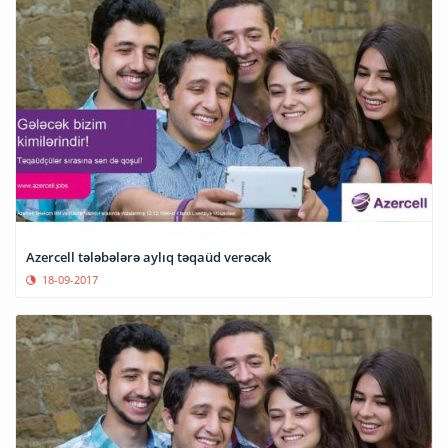
Azercell tələbələrə aylıq təqaüd verəcək
18-09-2017