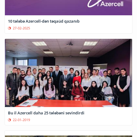
10 tələbə Azercell-dən təqaüd qazanıb
27-02-2025
Bu il Azercell daha 25 tələbəni sevindirdi
22-01-2019