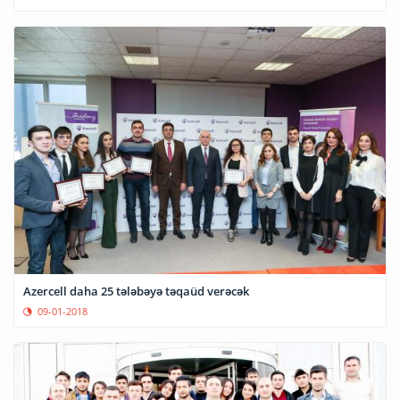
Azercell daha 25 tələbəyə təqaüd verəcək
09-01-2018