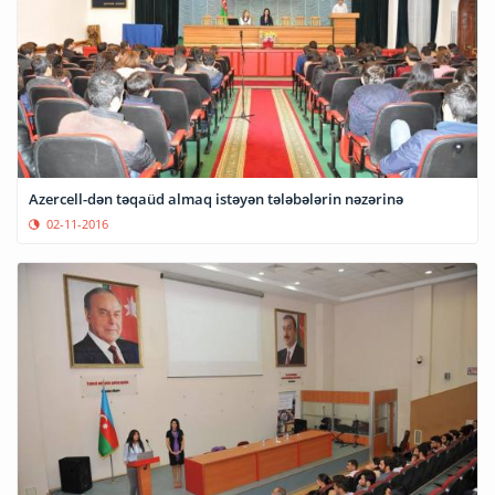
Azercell-dən təqaüd almaq istəyən tələbələrin nəzərinə
02-11-2016