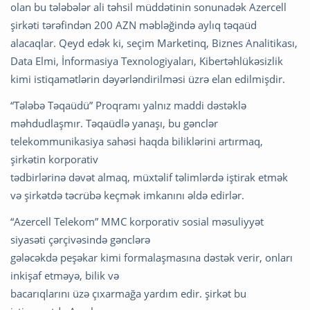
olan bu tələbələr ali təhsil müddətinin sonunadək Azercell
şirkəti tərəfindən 200 AZN məbləğində aylıq təqaüd
alacaqlar. Qeyd edək ki, seçim Marketinq, Biznes Analitikası,
Data Elmi, İnformasiya Texnologiyaları, Kibertəhlükəsizlik
kimi istiqamətlərin dəyərləndirilməsi üzrə elan edilmişdir.
“Tələbə Təqaüdü” Proqramı yalnız maddi dəstəklə
məhdudlaşmır. Təqaüdlə yanaşı, bu gənclər
telekommunikasiya sahəsi haqda biliklərini artırmaq,
şirkətin korporativ
tədbirlərinə dəvət almaq, müxtəlif təlimlərdə iştirak etmək
və şirkətdə təcrübə keçmək imkanını əldə edirlər.
“Azercell Telekom” MMC korporativ sosial məsuliyyət
siyasəti çərçivəsində gənclərə
gələcəkdə peşəkar kimi formalaşmasına dəstək verir, onları
inkişaf etməyə, bilik və
bacarıqlarını üzə çıxarmağa yardım edir. şirkət bu