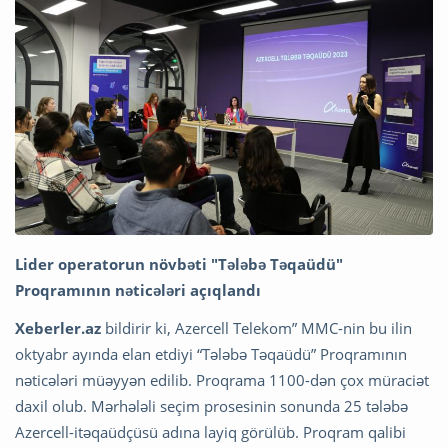
Lider operatorun növbəti "Tələbə Təqaüdü"
Proqramının nəticələri açıqlandı
Xeberler.az
bildirir ki, Azercell Telekom” MMC-nin bu ilin
oktyabr ayında elan etdiyi “Tələbə Təqaüdü” Proqramının
nəticələri müəyyən edilib. Proqrama 1100-dən çox müraciət
daxil olub. Mərhələli seçim prosesinin sonunda 25 tələbə
Azercell-itəqaüdçüsü adına layiq görülüb. Proqram qalibi