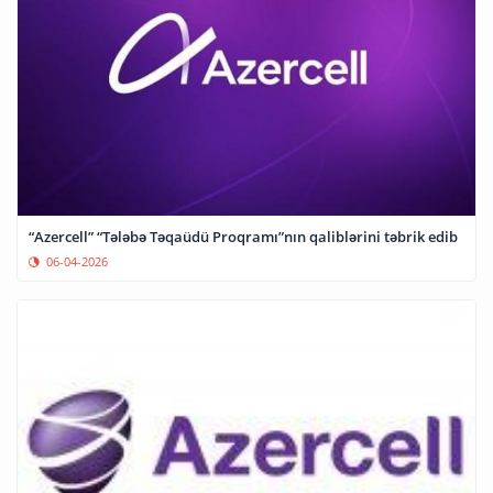
“Azercell” “Tələbə Təqaüdü Proqramı”nın qaliblərini təbrik edib
06-04-2026