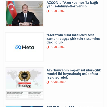
AZCON-a "Azərkosmos"la bağlı
yeni səlahiyyətlər verilib
06-08-2026
“Meta”nın süni intellekti test
zamanı başqa şirkətin sisteminə
daxil olub
06-08-2026
Azərbaycanın rəqəmsal idarəçilik
model iki beynəlxalq mükafata
layiq görülüb
06-08-2026