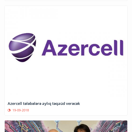
Azercell tələbələrə aylıq təqaüd verəcək
19-09-2018