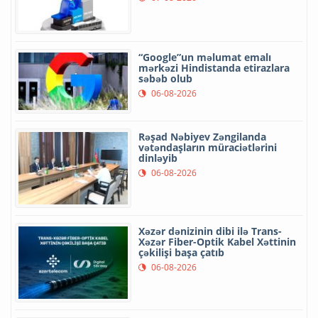
“Google”un məlumat emalı
mərkəzi Hindistanda etirazlara
səbəb olub
06-08-2026
Rəşad Nəbiyev Zəngilanda
vətəndaşların müraciətlərini
dinləyib
06-08-2026
Xəzər dənizinin dibi ilə Trans-
Xəzər Fiber-Optik Kabel Xəttinin
çəkilişi başa çatıb
06-08-2026