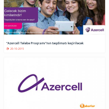
“Azercell Tələbə Proqramı”nın təqdimatı keçiriləcək
20-10-2015