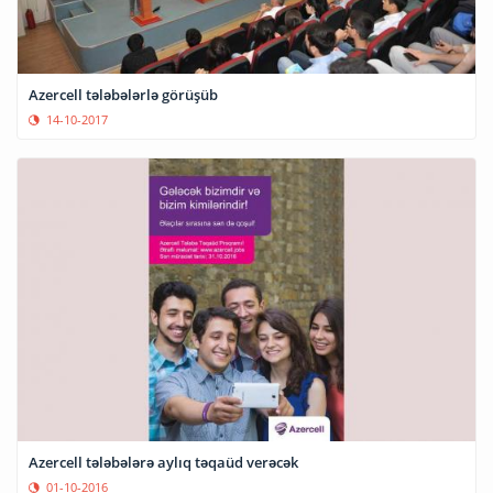
Azercell tələbələrlə görüşüb
14-10-2017
Azercell tələbələrə aylıq təqaüd verəcək
01-10-2016