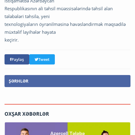
istiqamətdə Azərbaycan
Respublikasının ali təhsil müəssisələrində təhsil alan
tələbələri təhsilə, yeni
texnologiyaların öyrənilməsinə həvəsləndirmək məqsədilə
müxtəlif layihələr həyata
keçirir.
Paylaş
Tweet
ŞƏRHLƏR
OXŞAR XƏBƏRLƏR