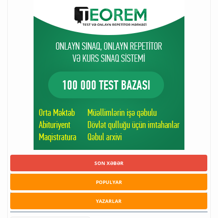
SON XƏBƏR
POPULYAR
YAZARLAR