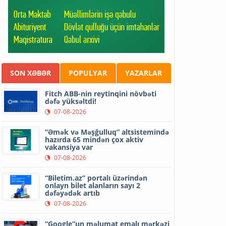
SON XƏBƏR
POPULYAR
YAZARLAR
Fitch ABB-nin reytinqini növbəti
dəfə yüksəltdi!
07-08-2026
“Əmək və Məşğulluq” altsistemində
hazırda 65 mindən çox aktiv
vakansiya var
07-08-2026
“Biletim.az” portalı üzərindən
onlayn bilet alanların sayı 2
dəfəyədək artıb
07-08-2026
“Google”un məlumat emalı mərkəzi