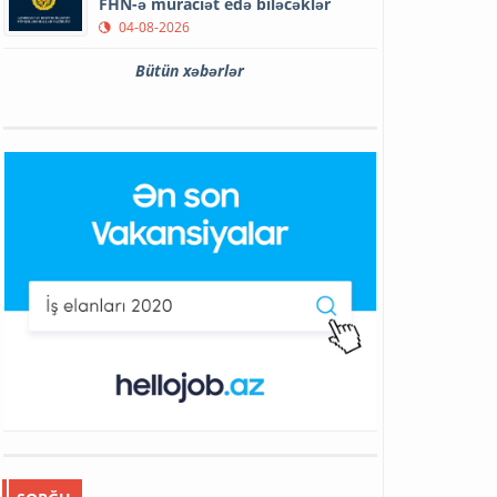
FHN-ə müraciət edə biləcəklər
04-08-2026
Bütün xəbərlər