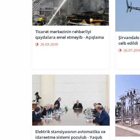
Ticarət mərkəzinin rəhbərliyi
qaydalara əməl etməyib - Açıqlama
Şirvandakı 
cəlb edildi
26-03-2019
26-07-201
Elektrik stansiyasının avtomatika və
idarəetmə sistemi pozulub - Yaqub