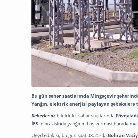
Bu gün səhər saatlarında Mingəçevir şəhərind
Yanğın, elektrik enerjisi paylayan şəbəkələrə 
Xeberler.az
bildirir ki, səhər saatlarında
Fövqəladə
İES
-in ərazisində yanğının baş verməsi barədə mə
Qeyd edək ki, bu gün saat 08:25-də
Böhran Vəziy