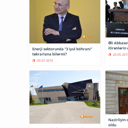
Əli Abbasov
itirənlərin
Enerji sektorunda “3 iyul böhranı”
təkrarlana bilərmi?
20-05-201
03-07-2019
Nazirliyin
oldu