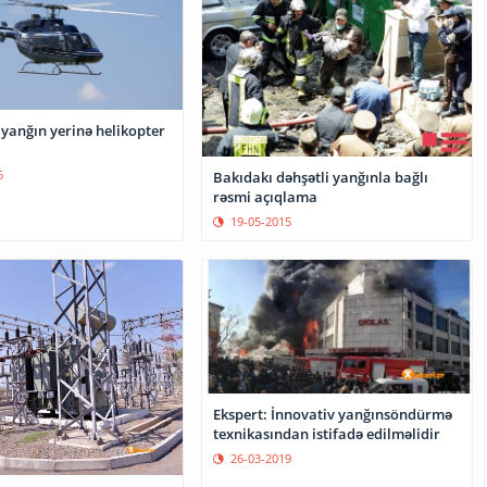
yanğın yerinə helikopter
6
Bakıdakı dəhşətli yanğınla bağlı
rəsmi açıqlama
19-05-2015
Ekspert: İnnovativ yanğınsöndürmə
texnikasından istifadə edilməlidir
26-03-2019