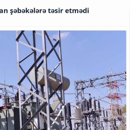
an şəbəkələrə təsir etmədi