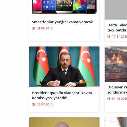
Smartfonlar yanğını xəbər verəcək
Delta Tele
04-09-2015
təxribatdır
17-11-201
Diqlas-ın r
söndürmək 
Prezident qəza ilə əlaqədar Dövlət
Komissiyası yaradıb
04-04-201
03-07-2018