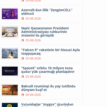
05-08-2026
Azercell-dən illik “ZengimCELL”
xidməti
05-08-2026
Nazir Qazaxıstanın Prezident
Administrasiyası rəhbərinin
müavini ilə görüşüb
05-08-2026
"Falcon 9" raketinin bir hissəsi Ayla
toqquşacaq
05-08-2026
“SpaceX” orbitə 10 milyon tona
qədər yük çıxarmağı planlaşdırır
05-08-2026
Bakcell rouminqi ilə yay tətilində
dünyanı kəşf et
04-08-2026
Vətəndaşlar “mygov” üzərindən