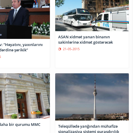
ASAN xidmət yanan binanın
sakinlərinə xidmət göstərəcək
: “Həyatını, yaxınlarını
21-05-2015
 dərdinə şərikik”
5
 daha bir qurumu MMC
Teleqüllədə yanğından mühafizə
siqnalizasiya sistemi quraşdırılıb