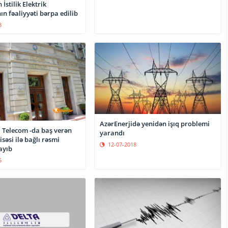
İstilik Elektrik
ın fəaliyyəti bərpa edilib
8
AzərEnerjidə yenidən işıq problemi
 Telecom -da baş verən
yarandı
səsi ilə bağlı rəsmi
12-07-2018
ayıb
5