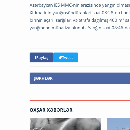
Azərbaycan İES MMC-nin ərazisində yanğın olması
Xidmətinin yanğınsöndürənləri saat 08:28-də hadi
birinin açarı, sarğıları və ətrafa dağılmış 400 m² 
yanğından mühafizə olunub. Yanğın saat 08:46-da
Paylaş
Tweet
ŞƏRHLƏR
OXŞAR XƏBƏRLƏR