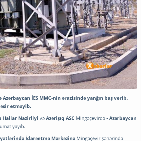
ə Azərbaycan İES MMC-nin ərazisində yanğın baş verib.
təsir etməyib.
 Hallar Nazirliyi
və
Azərişıq
ASC
Mingəçevirdə -
Azərbaycan
lumat yayıb.
yətlərində İdarəetmə Mərkəzinə
Mingəçevir şəhərində