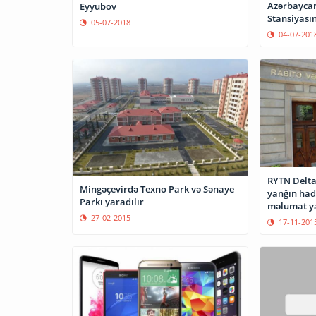
Azərbaycan 
Eyyubov
Stansiyasın
05-07-2018
04-07-201
RYTN Delta
Mingəçevirdə Texno Park və Sənaye
yanğın hadi
Parkı yaradılır
məlumat y
27-02-2015
17-11-201