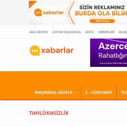
ANA SƏHİFƏ
LAYİHƏ HAQQINDA
ARXİV
XƏBƏRLƏR
ƏLA
RƏQƏMSAL DÜNYA
E - HÖKUMƏT
TE
TƏHLÜKƏSİZLİK