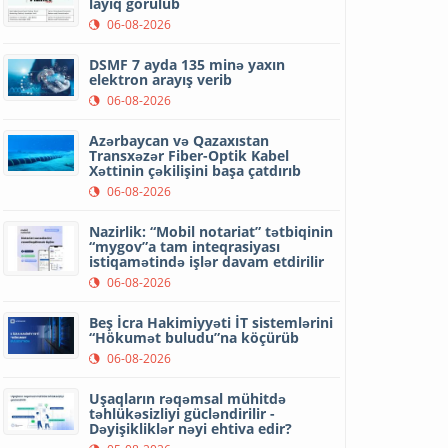
layiq görülüb
06-08-2026
DSMF 7 ayda 135 minə yaxın
elektron arayış verib
06-08-2026
Azərbaycan və Qazaxıstan
Transxəzər Fiber-Optik Kabel
Xəttinin çəkilişini başa çatdırıb
06-08-2026
Nazirlik: “Mobil notariat” tətbiqinin
“mygov”a tam inteqrasiyası
istiqamətində işlər davam etdirilir
06-08-2026
Beş İcra Hakimiyyəti İT sistemlərini
“Hökumət buludu”na köçürüb
06-08-2026
Uşaqların rəqəmsal mühitdə
təhlükəsizliyi gücləndirilir -
Dəyişikliklər nəyi ehtiva edir?