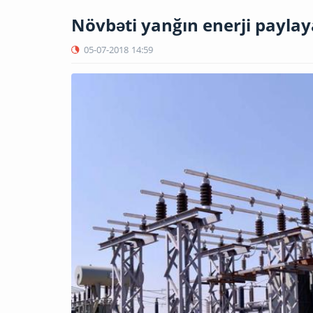
Növbəti yanğın enerji paylay
05-07-2018
14:59