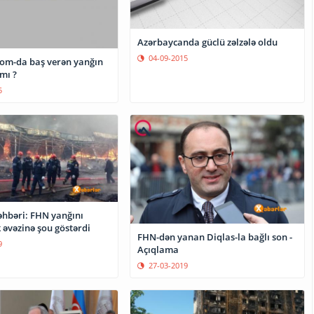
Azərbaycanda güclü zəlzələ oldu
04-09-2015
com-da baş verən yanğın
mı ?
5
əhbəri: FHN yanğını
əvəzinə şou göstərdi
FHN-dən yanan Diqlas-la bağlı son -
9
Açıqlama
27-03-2019