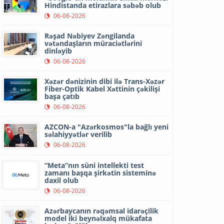
Hindistanda etirazlara səbəb olub
06-08-2026
Rəşad Nəbiyev Zəngilanda
vətəndaşların müraciətlərini
dinləyib
06-08-2026
Xəzər dənizinin dibi ilə Trans-Xəzər
Fiber-Optik Kabel Xəttinin çəkilişi
başa çatıb
06-08-2026
AZCON-a "Azərkosmos"la bağlı yeni
səlahiyyətlər verilib
06-08-2026
“Meta”nın süni intellekti test
zamanı başqa şirkətin sisteminə
daxil olub
06-08-2026
Azərbaycanın rəqəmsal idarəçilik
model iki beynəlxalq mükafata