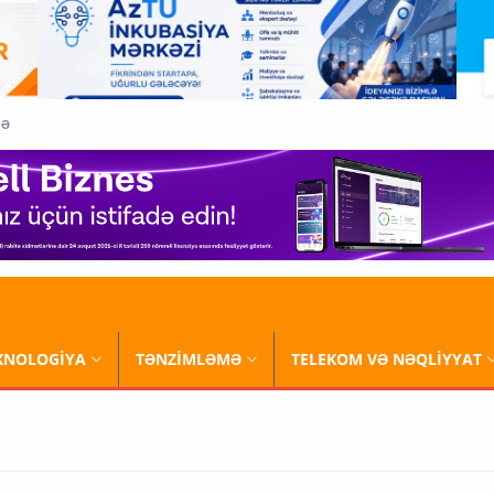
QƏ
XNOLOGİYA
TƏNZİMLƏMƏ
TELEKOM VƏ NƏQLİYYAT