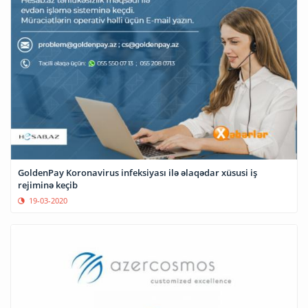
GoldenPay Koronavirus infeksiyası ilə əlaqədar xüsusi iş
rejiminə keçib
19-03-2020