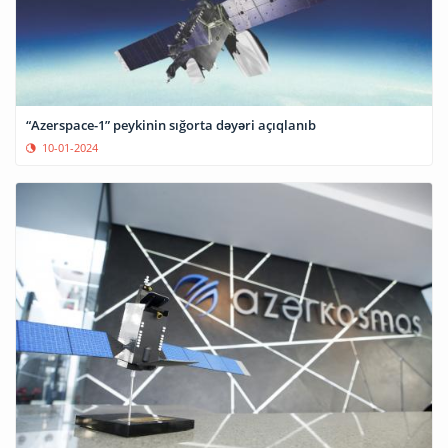
“Azerspace-1” peykinin sığorta dəyəri açıqlanıb
10-01-2024