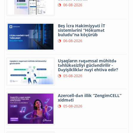
06-08-2026
Beş İcra Hakimiyyəti İT
sistemlərini “Hökumət
buludu”na köçürüb
06-08-2026
Uşaqların rəqəmsal mühitdə
təhlükəsizliyi gücləndirilir -
Dəyişikliklər nəyi ehtiva edir?
05-08-2026
Azercell-dən illik “ZengimCELL”
xidməti
05-08-2026