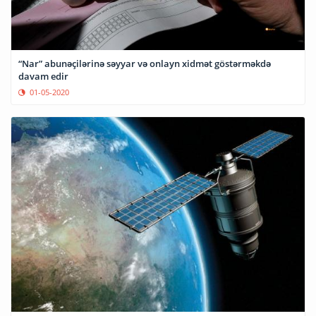
“Nar” abunəçilərinə səyyar və onlayn xidmət göstərməkdə
davam edir
01-05-2020