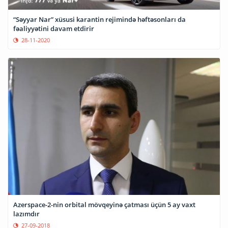
“Səyyar Nar” xüsusi karantin rejimində həftəsonları da
fəaliyyətini davam etdirir
28-11-2020
Azerspace-2-nin orbital mövqeyinə çatması üçün 5 ay vaxt
lazımdır
27-09-2018