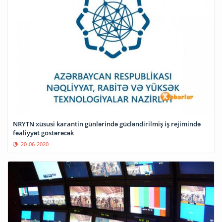
NRYTN xüsusi karantin günlərində gücləndirilmiş iş rejimində
fəaliyyət göstərəcək
20-06-2020