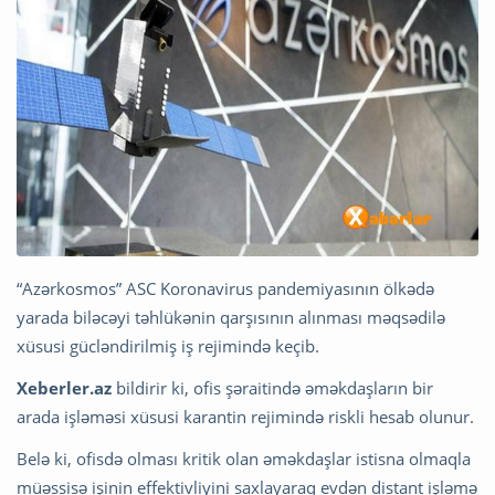
“Azərkosmos” ASC Koronavirus pandemiyasının ölkədə
yarada biləcəyi təhlükənin qarşısının alınması məqsədilə
xüsusi gücləndirilmiş iş rejimində keçib.
Xeberler.az
bildirir ki, ofis şəraitində əməkdaşların bir
arada işləməsi xüsusi karantin rejimində riskli hesab olunur.
Belə ki, ofisdə olması kritik olan əməkdaşlar istisna olmaqla
müəssisə işinin effektivliyini saxlayaraq evdən distant işləmə