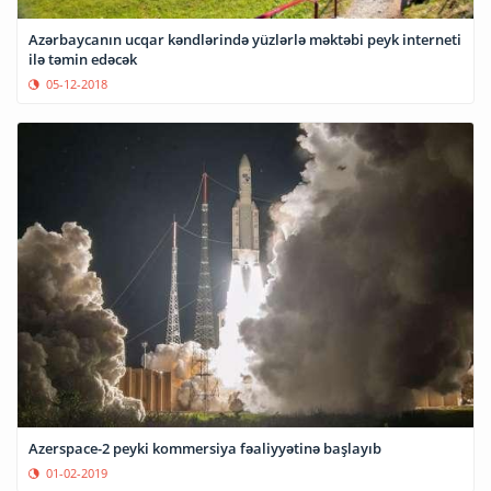
Azərbaycanın ucqar kəndlərində yüzlərlə məktəbi peyk interneti
ilə təmin edəcək
05-12-2018
Azerspace-2 peyki kommersiya fəaliyyətinə başlayıb
01-02-2019