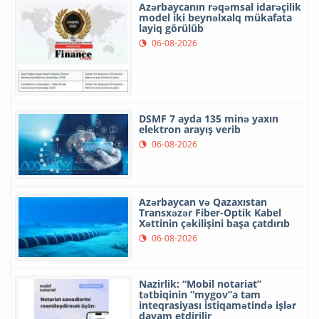
Azərbaycanın rəqəmsal idarəçilik
model iki beynəlxalq mükafata
layiq görülüb
06-08-2026
DSMF 7 ayda 135 minə yaxın
elektron arayış verib
06-08-2026
Azərbaycan və Qazaxıstan
Transxəzər Fiber-Optik Kabel
Xəttinin çəkilişini başa çatdırıb
06-08-2026
Nazirlik: “Mobil notariat”
tətbiqinin “mygov”a tam
inteqrasiyası istiqamətində işlər
davam etdirilir