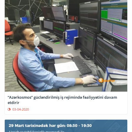
“Azərkosmos” gücləndirilmiş iş rejimində fəaliyyətini davam
etdirir
03-04-2020