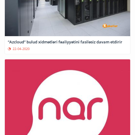
“Azcloud” bulud xidmətləri fəaliyyətini fasiləsiz davam etdirir
22-04-2020