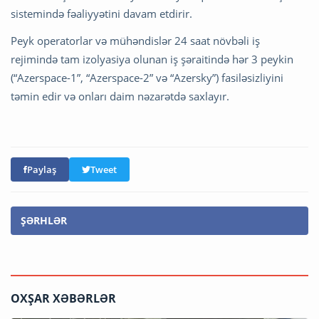
sistemində fəaliyyətini davam etdirir.
Peyk operatorlar və mühəndislər 24 saat növbəli iş
rejimində tam izolyasiya olunan iş şəraitində hər 3 peykin
(“Azerspace-1”, “Azerspace-2” və “Azersky”) fasiləsizliyini
təmin edir və onları daim nəzarətdə saxlayır.
Paylaş
Tweet
ŞƏRHLƏR
OXŞAR XƏBƏRLƏR