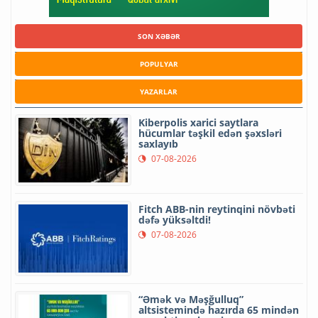
SON XƏBƏR
POPULYAR
YAZARLAR
Kiberpolis xarici saytlara
hücumlar təşkil edən şəxsləri
saxlayıb
07-08-2026
Fitch ABB-nin reytinqini növbəti
dəfə yüksəltdi!
07-08-2026
“Əmək və Məşğulluq”
altsistemində hazırda 65 mindən