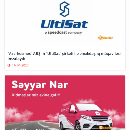
“Azərkosmos” ABŞ-ın “UltiSat” şirkəti ilə əməkdaşlıq müqaviləsi
imzalayıb
16-04-2020