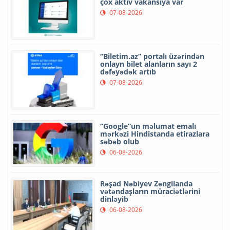
çox aktiv vakansiya var
07-08-2026
“Biletim.az” portalı üzərindən
onlayn bilet alanların sayı 2
dəfəyədək artıb
07-08-2026
“Google”un məlumat emalı
mərkəzi Hindistanda etirazlara
səbəb olub
06-08-2026
Rəşad Nəbiyev Zəngilanda
vətəndaşların müraciətlərini
dinləyib
06-08-2026