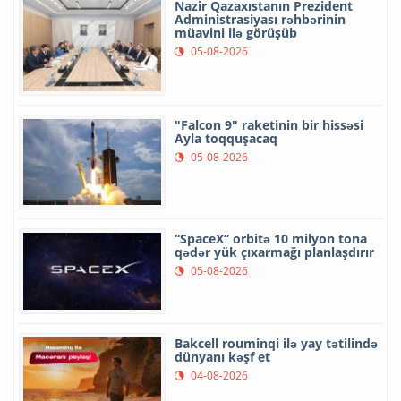
Nazir Qazaxıstanın Prezident
Administrasiyası rəhbərinin
müavini ilə görüşüb
05-08-2026
"Falcon 9" raketinin bir hissəsi
Ayla toqquşacaq
05-08-2026
“SpaceX” orbitə 10 milyon tona
qədər yük çıxarmağı planlaşdırır
05-08-2026
Bakcell rouminqi ilə yay tətilində
dünyanı kəşf et
04-08-2026