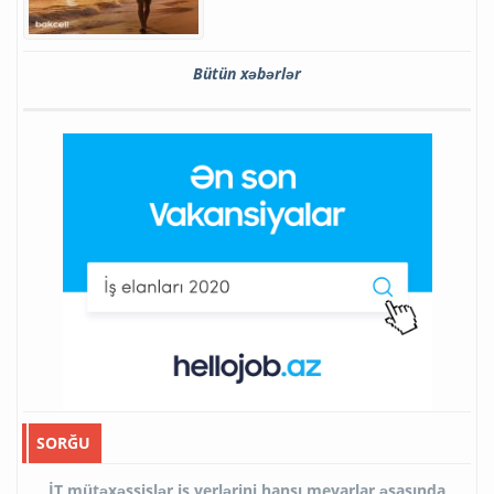
Bütün xəbərlər
SORĞU
İT mütəxəssislər iş yerlərini hansı meyarlar əsasında