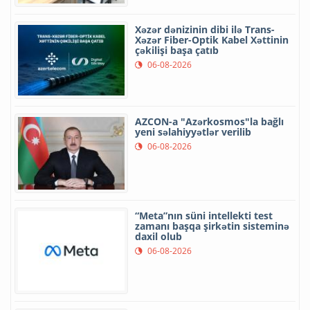
Xəzər dənizinin dibi ilə Trans-
Xəzər Fiber-Optik Kabel Xəttinin
çəkilişi başa çatıb
06-08-2026
AZCON-a "Azərkosmos"la bağlı
yeni səlahiyyətlər verilib
06-08-2026
“Meta”nın süni intellekti test
zamanı başqa şirkətin sisteminə
daxil olub
06-08-2026