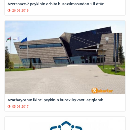
Azerspace-2 peykinin orbitə buraxılmasından 1 il ötür
26-09-2019
Azərbaycanın ikinci peykinin buraxılış vaxtı açıqlanıb
05-01-2017