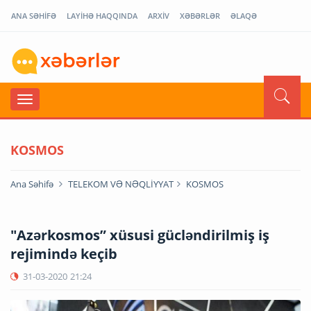
ANA SƏHİFƏ
LAYİHƏ HAQQINDA
ARXİV
XƏBƏRLƏR
ƏLAQƏ
KOSMOS
Ana Səhifə
TELEKOM VƏ NƏQLİYYAT
KOSMOS
"Azərkosmos” xüsusi gücləndirilmiş iş
rejimində keçib
31-03-2020
21:24