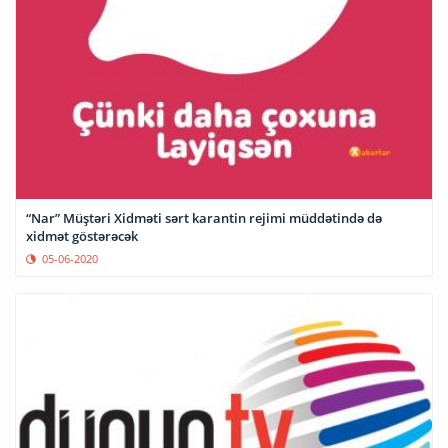
“Nar” Müştəri Xidməti sərt karantin rejimi müddətində də
xidmət göstərəcək
05-06-2020