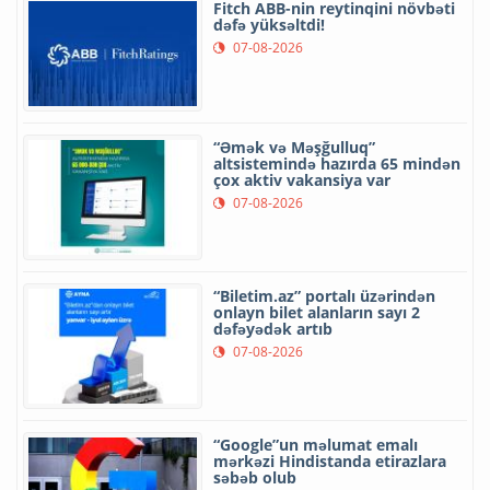
Fitch ABB-nin reytinqini növbəti
dəfə yüksəltdi!
07-08-2026
“Əmək və Məşğulluq”
altsistemində hazırda 65 mindən
çox aktiv vakansiya var
07-08-2026
“Biletim.az” portalı üzərindən
onlayn bilet alanların sayı 2
dəfəyədək artıb
07-08-2026
“Google”un məlumat emalı
mərkəzi Hindistanda etirazlara
səbəb olub