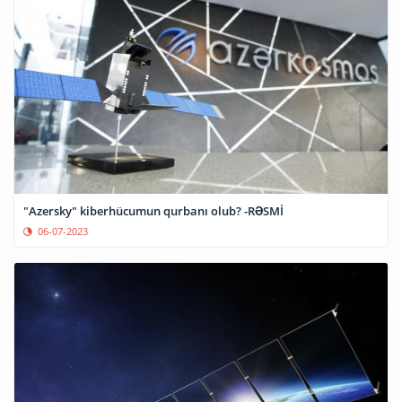
"Azersky" kiberhücumun qurbanı olub? -RƏSMİ
06-07-2023