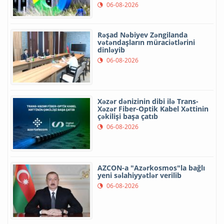
06-08-2026
Rəşad Nəbiyev Zəngilanda
vətəndaşların müraciətlərini
dinləyib
06-08-2026
Xəzər dənizinin dibi ilə Trans-
Xəzər Fiber-Optik Kabel Xəttinin
çəkilişi başa çatıb
06-08-2026
AZCON-a "Azərkosmos"la bağlı
yeni səlahiyyətlər verilib
06-08-2026