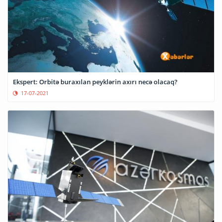
Ekspert: Orbitə buraxılan peyklərin axırı necə olacaq?
17-07-2021