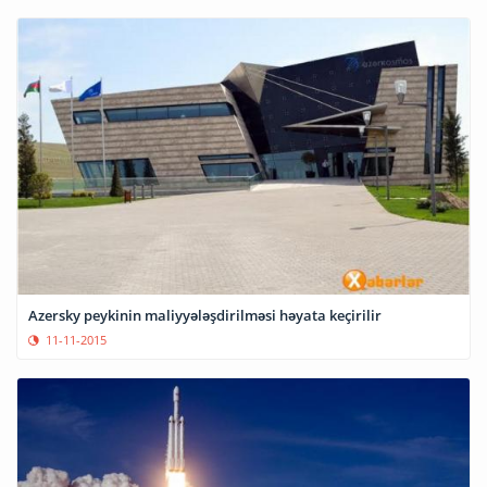
Azersky peykinin maliyyələşdirilməsi həyata keçirilir
11-11-2015