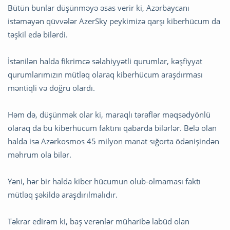
Bütün bunlar düşünməyə əsas verir ki, Azərbaycanı
istəməyən qüvvələr AzerSky peykimizə qarşı kiberhücum da
təşkil edə bilərdi.
İstənilən halda fikrimcə səlahiyyətli qurumlar, kəşfiyyat
qurumlarımızın mütləq olaraq kiberhücum araşdırması
məntiqli və doğru olardı.
Həm də, düşünmək olar ki, maraqlı tərəflər məqsədyönlü
olaraq da bu kiberhücum faktını qabarda bilərlər. Belə olan
halda isə Azərkosmos 45 milyon manat sığorta ödənişindən
məhrum ola bilər.
Yəni, hər bir halda kiber hücumun olub-olmaması faktı
mütləq şəkildə araşdırılmalıdır.
Təkrar edirəm ki, baş verənlər müharibə labüd olan