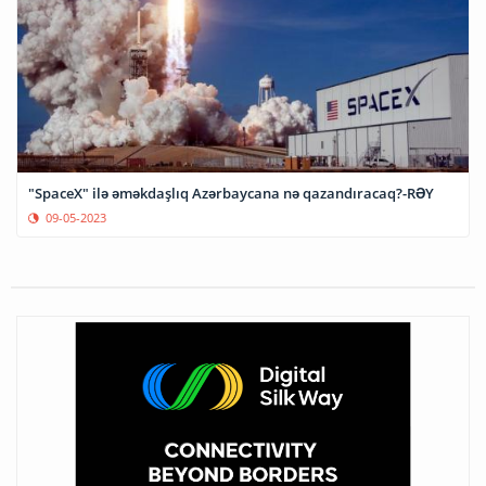
"SpaceX" ilə əməkdaşlıq Azərbaycana nə qazandıracaq?-RƏY
09-05-2023