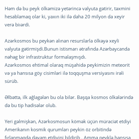
Həm də bu peyk ölkəmizə yetərincə valyuta gətirir, təxmini
hesablamaq olar ki, yaxın iki ilə daha 20 milyon da xeyir
verə biıərdi.
Azərkosmos bu peykən alınan resurslarla ölkəyə xeyli
valyuta gətirmişdi.Bunun istismarı ətrafında Azərbaycanda
nəhəg bir infrastruktur formalaşmışdı.
Azərkosmos ehtimal olaraq müşahidə peykimizin meteorit
və ya hansısa göy cisimləri ilə toqquşma versiyasını irəli
sürüb.
Əlbəttə, ilk ağlagələn bu ola bilər. Başqa kosmos ölkələrində
də bu tip hadisələr olub.
Yeri gəlmişkən, Azərkosmosun kömək üçün müraciət etdiyi
Amerikanın kosmik qurumları peykin öz orbitində
fırlanmaqda davam etdiyini bildirib . Amma peyklə hansısa