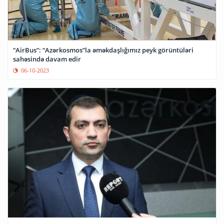
“AirBus”: “Azərkosmos”la əməkdaşlığımız peyk görüntüləri
sahəsində davam edir
06-10-2023