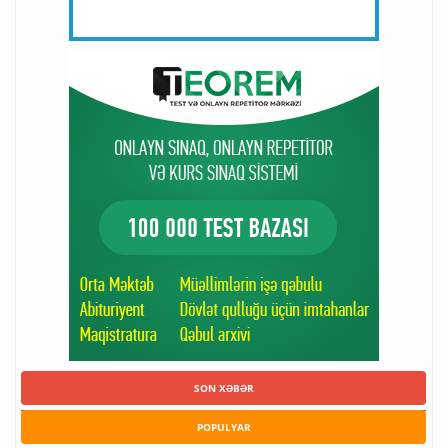
SON XƏBƏR
POPULYAR