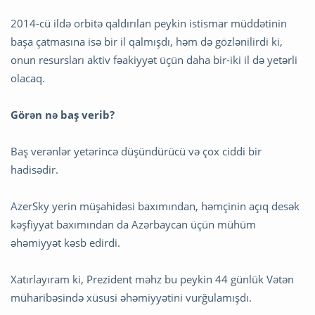
2014-cü ildə orbitə qaldırılan peykin istismar müddətinin
başa çatmasına isə bir il qalmışdı, həm də gözlənilirdi ki,
onun resursları aktiv fəakiyyət üçün daha bir-iki il də yetərli
olacaq.
Görən nə baş verib?
Baş verənlər yetərincə düşündürücü və çox ciddi bir
hadisədir.
AzerSky yerin müşahidəsi baxımından, həmçinin açıq desək
kəşfiyyat baxımından da Azərbaycan üçün mühüm
əhəmiyyət kəsb edirdi.
Xatırlayıram ki, Prezident məhz bu peykin 44 günlük Vətən
müharibəsində xüsusi əhəmiyyətini vurğulamışdı.