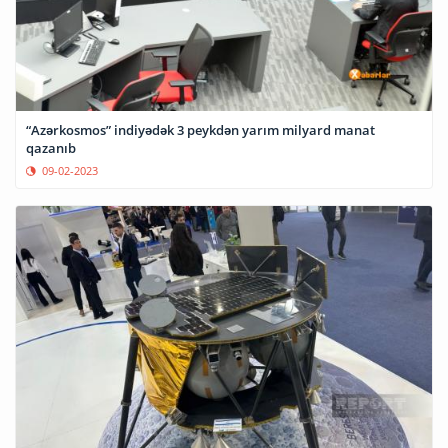
“Azərkosmos” indiyədək 3 peykdən yarım milyard manat
qazanıb
09-02-2023