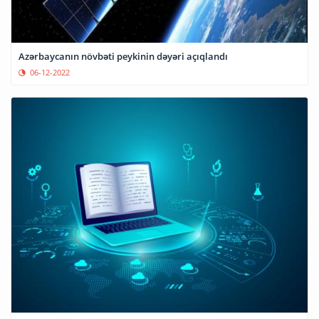
Azərbaycanın növbəti peykinin dəyəri açıqlandı
06-12-2022