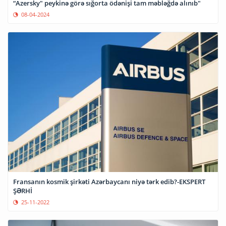
“Azersky" peykinə görə sığorta ödənişi tam məbləğdə alınıb"
08-04-2024
Fransanın kosmik şirkəti Azərbaycanı niyə tərk edib?-EKSPERT
ŞƏRHİ
25-11-2022