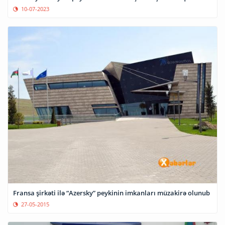
10-07-2023
Fransa şirkəti ilə “Azersky” peykinin imkanları müzakirə olunub
27-05-2015