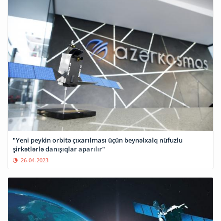
"Yeni peykin orbitə çıxarılması üçün beynəlxalq nüfuzlu
şirkətlərlə danışıqlar aparılır"
26-04-2023