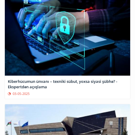
Kiberhücumun ünvanı – texniki sübut, yoxsa siyasi şübhə? -
Ekspertdən açıqlama
03-05-2025