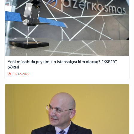
Yeni müşahidə peykimizin istehsalçısı kim olacaq?-EKSPERT
ŞƏRHİ
05-12-2022