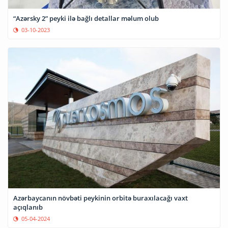
“Azərsky 2” peyki ilə bağlı detallar məlum olub
03-10-2023
Azərbaycanın növbəti peykinin orbitə buraxılacağı vaxt
açıqlanıb
05-04-2024