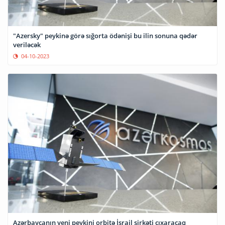
"Azersky" peykinə görə sığorta ödənişi bu ilin sonuna qədər
veriləcək
04-10-2023
Azərbaycanın yeni peykini orbitə İsrail şirkəti çıxaracaq