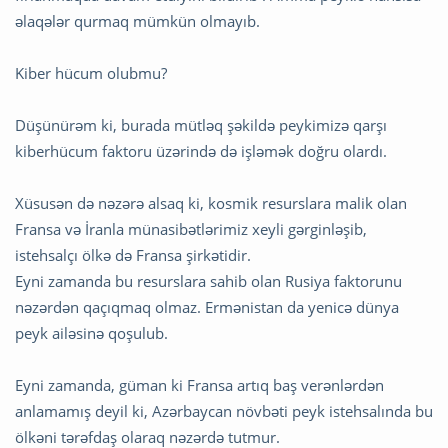
əlaqələr qurmaq mümkün olmayıb.
Kiber hücum olubmu?
Düşünürəm ki, burada mütləq şəkildə peykimizə qarşı
kiberhücum faktoru üzərində də işləmək doğru olardı.
Xüsusən də nəzərə alsaq ki, kosmik resurslara malik olan
Fransa və İranla münasibətlərimiz xeyli gərginləşib,
istehsalçı ölkə də Fransa şirkətidir.
Eyni zamanda bu resurslara sahib olan Rusiya faktorunu
nəzərdən qaçıqmaq olmaz. Ermənistan da yenicə dünya
peyk ailəsinə qoşulub.
Eyni zamanda, güman ki Fransa artıq baş verənlərdən
anlamamış deyil ki, Azərbaycan növbəti peyk istehsalında bu
ölkəni tərəfdaş olaraq nəzərdə tutmur.