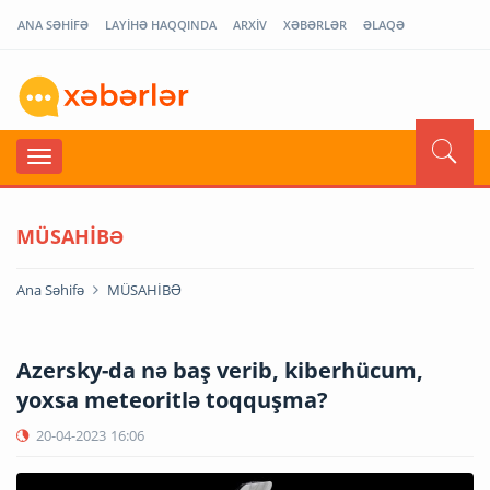
ANA SƏHİFƏ
LAYİHƏ HAQQINDA
ARXİV
XƏBƏRLƏR
ƏLAQƏ
MÜSAHİBƏ
Ana Səhifə
MÜSAHİBƏ
Azersky-da nə baş verib, kiberhücum,
yoxsa meteoritlə toqquşma?
20-04-2023
16:06