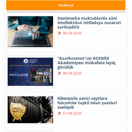
YAZARLAR
Danimarka məktəblərdə süni
intellektdən istifadəyə nəzarəti
sərtləşdirir
08-08-2026
“Azərkosmos”un KOSMİK
Akademiyası mükafata layiq
görülüb
08-08-2026
Kiberpolis xarici saytlara
hücumlar təşkil edən şəxsləri
saxlayıb
07-08-2026