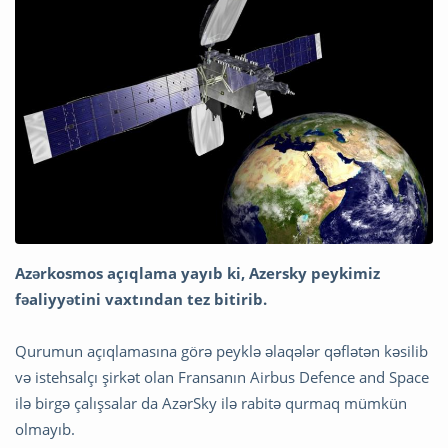
Azərkosmos açıqlama yayıb ki, Azersky peykimiz
fəaliyyətini vaxtından tez bitirib.
Qurumun açıqlamasına görə peyklə əlaqələr qəflətən kəsilib
və istehsalçı şirkət olan Fransanın Airbus Defence and Space
ilə birgə çalışsalar da AzərSky ilə rabitə qurmaq mümkün
olmayıb.