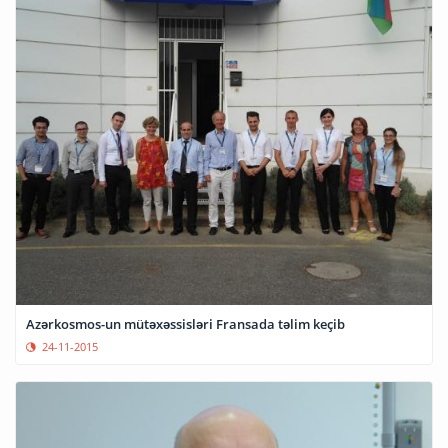
Azərkosmos-un mütəxəssisləri Fransada təlim keçib
24-11-2015