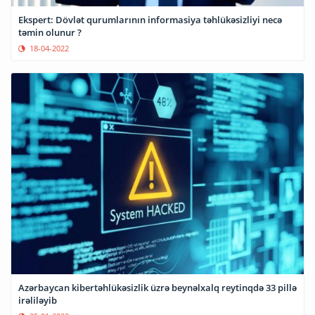
Ekspert: Dövlət qurumlarının informasiya təhlükəsizliyi necə
təmin olunur ?
18-04-2022
Azərbaycan kibertəhlükəsizlik üzrə beynəlxalq reytinqdə 33 pillə
irəliləyib