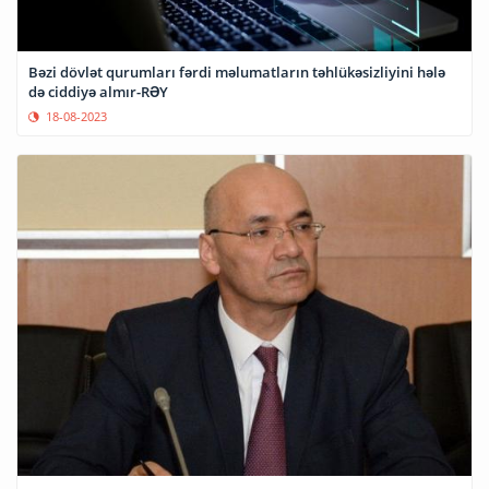
Bəzi dövlət qurumları fərdi məlumatların təhlükəsizliyini hələ
də ciddiyə almır-RƏY
18-08-2023