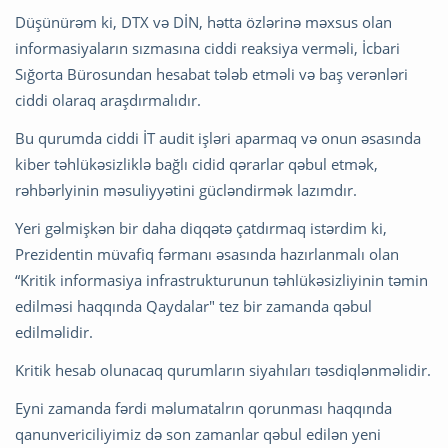
Düşünürəm ki, DTX və DİN, hətta özlərinə məxsus olan
informasiyaların sızmasına ciddi reaksiya verməli, İcbari
Sığorta Bürosundan hesabat tələb etməli və baş verənləri
ciddi olaraq araşdırmalıdır.
Bu qurumda ciddi İT audit işləri aparmaq və onun əsasında
kiber təhlükəsizliklə bağlı cidid qərarlar qəbul etmək,
rəhbərlyinin məsuliyyətini gücləndirmək lazımdır.
Yeri gəlmişkən bir daha diqqətə çatdırmaq istərdim ki,
Prezidentin müvafiq fərmanı əsasında hazırlanmalı olan
“Kritik informasiya infrastrukturunun təhlükəsizliyinin təmin
edilməsi haqqında Qaydalar" tez bir zamanda qəbul
edilməlidir.
Kritik hesab olunacaq qurumların siyahıları təsdiqlənməlidir.
Eyni zamanda fərdi məlumatalrın qorunması haqqında
qanunvericiliyimiz də son zamanlar qəbul edilən yeni