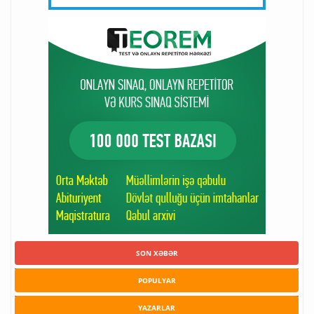
SON XƏBƏR
POPULYAR
YAZARLAR