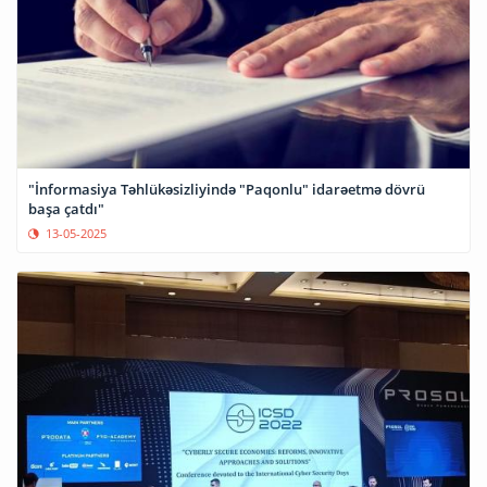
"İnformasiya Təhlükəsizliyində "Paqonlu" idarəetmə dövrü
başa çatdı"
13-05-2025