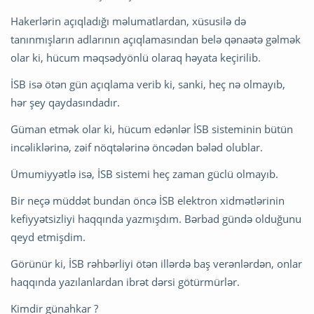
Hakerlərin açıqladığı məlumatlardan, xüsusilə də
tanınmışların adlarının açıqlamasından belə qənaətə gəlmək
olar ki, hücum məqsədyönlü olaraq həyata keçirilib.
İSB isə ötən gün açıqlama verib ki, sanki, heç nə olmayıb,
hər şey qaydasındadır.
Güman etmək olar ki, hücum edənlər İSB sisteminin bütün
incəliklərinə, zəif nöqtələrinə öncədən bələd olublar.
Ümumiyyətlə isə, İSB sistemi heç zaman güclü olmayıb.
Bir neçə müddət bundan öncə İSB elektron xidmətlərinin
kefiyyətsizliyi haqqında yazmışdım. Bərbad gündə olduğunu
qeyd etmişdim.
Görünür ki, İSB rəhbərliyi ötən illərdə baş verənlərdən, onlar
haqqında yazılanlardan ibrət dərsi götürmürlər.
Kimdir günahkar ?