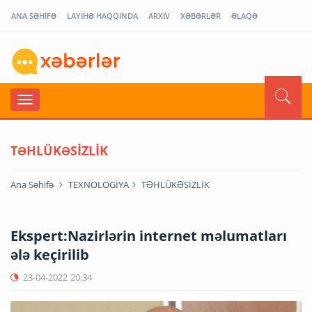
ANA SƏHİFƏ
LAYİHƏ HAQQINDA
ARXİV
XƏBƏRLƏR
ƏLAQƏ
TƏHLÜKƏSİZLİK
Ana Səhifə
TEXNOLOGİYA
TƏHLÜKƏSİZLİK
Ekspert:Nazirlərin internet məlumatları
ələ keçirilib
23-04-2022
20:34