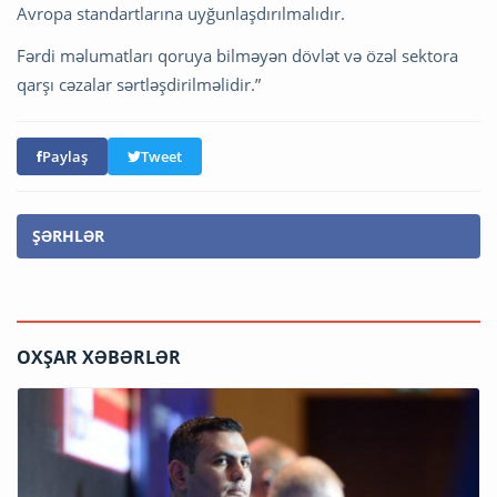
Avropa standartlarına uyğunlaşdırılmalıdır.
Fərdi məlumatları qoruya bilməyən dövlət və özəl sektora
qarşı cəzalar sərtləşdirilməlidir.”
Paylaş
Tweet
ŞƏRHLƏR
OXŞAR XƏBƏRLƏR