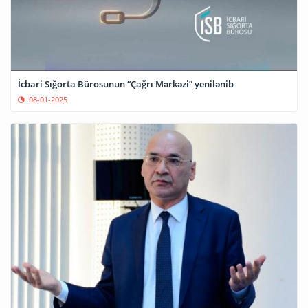
İcbari Sığorta Bürosunun “Çağrı Mərkəzi” yenilənib
08-01-2025