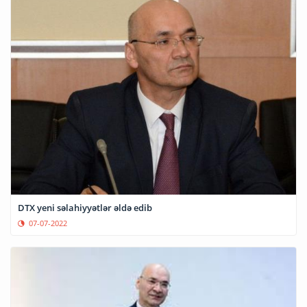
DTX yeni səlahiyyətlər əldə edib
07-07-2022