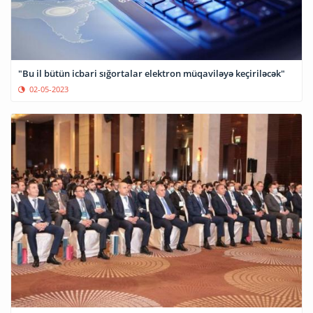
"Bu il bütün icbari sığortalar elektron müqaviləyə keçiriləcək"
02-05-2023