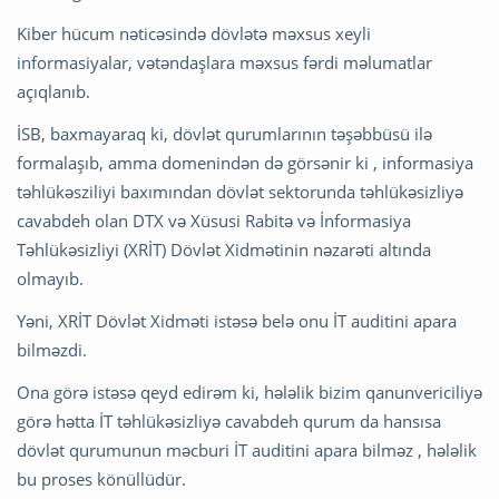
Kiber hücum nəticəsində dövlətə məxsus xeyli
informasiyalar, vətəndaşlara məxsus fərdi məlumatlar
açıqlanıb.
İSB, baxmayaraq ki, dövlət qurumlarının təşəbbüsü ilə
formalaşıb, amma domenindən də görsənir ki , informasiya
təhlükəsziliyi baxımından dövlət sektorunda təhlükəsizliyə
cavabdeh olan DTX və Xüsusi Rabitə və İnformasiya
Təhlükəsizliyi (XRİT) Dövlət Xidmətinin nəzarəti altında
olmayıb.
Yəni, XRİT Dövlət Xidməti istəsə belə onu İT auditini apara
bilməzdi.
Ona görə istəsə qeyd edirəm ki, hələlik bizim qanunvericiliyə
görə hətta İT təhlükəsizliyə cavabdeh qurum da hansısa
dövlət qurumunun məcburi İT auditini apara bilməz , hələlik
bu proses könüllüdür.