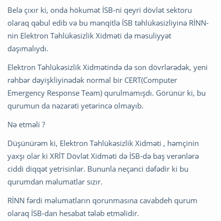
Belə çıxır ki, onda hökumət İSB-ni qeyri dövlət sektoru
olaraq qəbul edib və bu mənqitlə İSB təhlükəsizliyinə RİNN-
nin Elektron Təhlükəsizlik Xidməti də məsuliyyət
daşımalıydı.
Elektron Təhlükəsizlik Xidmətində də son dövrlərədək, yeni
rəhbər dəyişkliyinədək normal bir CERT(Computer
Emergency Response Team) qurulmamışdı. Görünür ki, bu
qurumun da nəzarəti yetərincə olmayıb.
Nə etməli ?
Düşünürəm ki, Elektron Təhlükəsizlik Xidməti , həmçinin
yaxşı olar ki XRİT Dövlət Xidməti də İSB-də baş verənlərə
ciddi diqqət yetrisinlər. Bununla neçənci dəfədir ki bu
qurumdan məlumatlar sızır.
RİNN fərdi məlumatların qorunmasına cavabdeh qurum
olaraq İSB-dan hesabat tələb etməlidir.