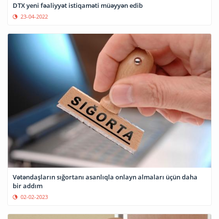
DTX yeni fəaliyyət istiqaməti müəyyən edib
23-04-2022
Vətəndaşların sığortanı asanlıqla onlayn almaları üçün daha
bir addım
02-02-2023