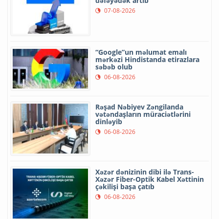
dəfəyədək artıb
07-08-2026
“Google”un məlumat emalı
mərkəzi Hindistanda etirazlara
səbəb olub
06-08-2026
Rəşad Nəbiyev Zəngilanda
vətəndaşların müraciətlərini
dinləyib
06-08-2026
Xəzər dənizinin dibi ilə Trans-
Xəzər Fiber-Optik Kabel Xəttinin
çəkilişi başa çatıb
06-08-2026