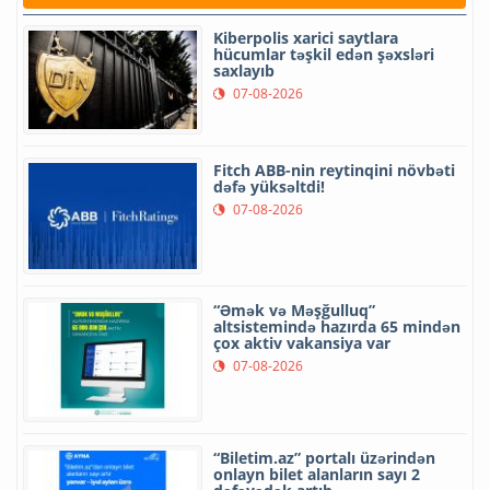
Kiberpolis xarici saytlara
hücumlar təşkil edən şəxsləri
saxlayıb
07-08-2026
Fitch ABB-nin reytinqini növbəti
dəfə yüksəltdi!
07-08-2026
“Əmək və Məşğulluq”
altsistemində hazırda 65 mindən
çox aktiv vakansiya var
07-08-2026
“Biletim.az” portalı üzərindən
onlayn bilet alanların sayı 2