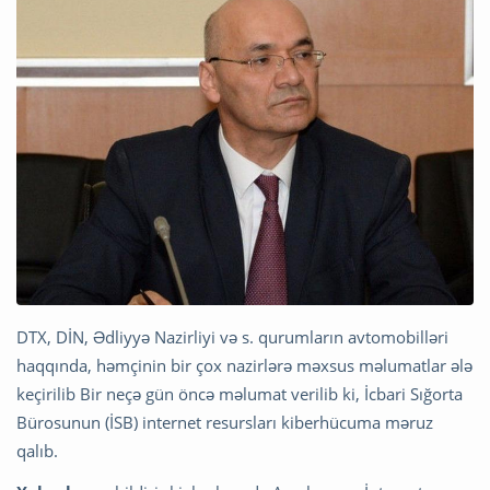
DTX, DİN, Ədliyyə Nazirliyi və s. qurumların avtomobilləri
haqqında, həmçinin bir çox nazirlərə məxsus məlumatlar ələ
keçirilib Bir neçə gün öncə məlumat verilib ki, İcbari Sığorta
Bürosunun (İSB) internet resursları kiberhücuma məruz
qalıb.