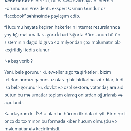
Xeberler.az
bildirir ki, bu barədə Azərbaycan İnternet
Forumunun Prezidenti, ekspert Osman Gündüz öz
“facebook” səhifəsində paylaşım edib.
“Hücumu həyata keçirən hakerlərin internet resurslarında
yaydığı məlumatlara görə İcbari Sığorta Bürosunun bütün
sisteminin dağıdıldığı və 40 milyondan çox məlumatın ələ
keçirildiyi iddia olunur.
Nə baş verib ?
Yəni, belə görünür ki, əvvəllər sığorta şirkətləri, bizim
telefonlarımızı qanunsuz olaraq bir-birilərinə satırdılar, indi
isə belə görünür ki, dövlət və özəl sektora, vətəndaşlara aid
bütün bu məlumatlar toplam olaraq onlardan oğurlanıb və
açıqlanıb.
Xatırlayıram ki, İSB-a olan bu hücum ilk dəfə deyil. Bir neçə il
öncə də təxminən bu formada kiber hücum olmuşdu və
məlumatlar ələ keçirilmişdi.