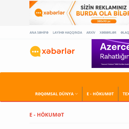
ANA SƏHİFƏ
LAYİHƏ HAQQINDA
ARXİV
XƏBƏRLƏR
ƏLA
RƏQƏMSAL DÜNYA
E - HÖKUMƏT
TE
E - HÖKUMƏT