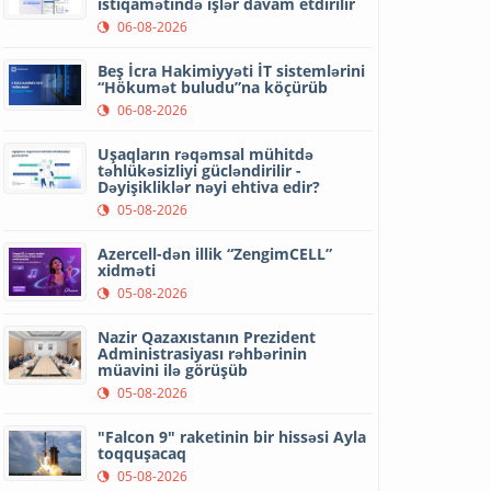
istiqamətində işlər davam etdirilir
06-08-2026
Beş İcra Hakimiyyəti İT sistemlərini
“Hökumət buludu”na köçürüb
06-08-2026
Uşaqların rəqəmsal mühitdə
təhlükəsizliyi gücləndirilir -
Dəyişikliklər nəyi ehtiva edir?
05-08-2026
Azercell-dən illik “ZengimCELL”
xidməti
05-08-2026
Nazir Qazaxıstanın Prezident
Administrasiyası rəhbərinin
müavini ilə görüşüb
05-08-2026
"Falcon 9" raketinin bir hissəsi Ayla
toqquşacaq
05-08-2026