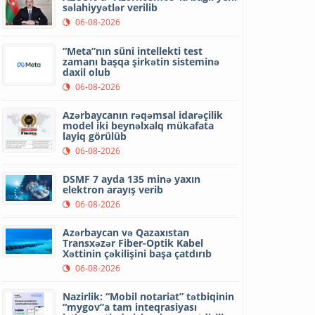
səlahiyyətlər verilib
06-08-2026
“Meta”nın süni intellekti test
zamanı başqa şirkətin sisteminə
daxil olub
06-08-2026
Azərbaycanın rəqəmsal idarəçilik
model iki beynəlxalq mükafata
layiq görülüb
06-08-2026
DSMF 7 ayda 135 minə yaxın
elektron arayış verib
06-08-2026
Azərbaycan və Qazaxıstan
Transxəzər Fiber-Optik Kabel
Xəttinin çəkilişini başa çatdırıb
06-08-2026
Nazirlik: “Mobil notariat” tətbiqinin
“mygov”a tam inteqrasiyası