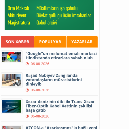
SON XƏBƏR
POPULYAR
YAZARLAR
“Google”un məlumat emalı mərkəzi
Hindistanda etirazlara səbəb olub
06-08-2026
Rəşad Nəbiyev Zəngilanda
vətəndaşların müraciətlərini
dinləyib
06-08-2026
Xəzər dənizinin dibi ilə Trans-Xəzər
Fiber-Optik Kabel Xəttinin çəkilişi
başa çatıb
06-08-2026
AZCON-a "Azərkosmos"la bağlı yeni