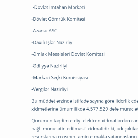
-Dövlət İmtahan Mərkəzi
-Dövlət Gömrük Komitəsi
-Azərsu ASC
-Daxili İşlər Nazirliyi
-Əmlak Məsələləri Dövlət Komitəsi
-Ədliyyə Nazirliyi
-Mərkəzi Seçki Komissiyası
-Vergilər Nazirliyi
Bu müddət ərzində istifadə sayına görə liderlik ed
xidmətlərinə ümumilikdə 4.577.529 dəfə müraciə
Qurumun təqdim etdiyi elektron xidmətlərdən cari 
bağlı müraciətin edilməsi” xidmətidir ki, adı çək
resurslarına çıxışının təmin etməklə vətəndaşların i