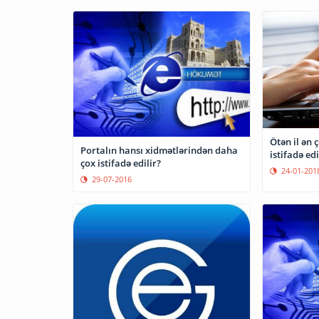
Ötən il ən 
Portalın hansı xidmətlərindən daha
istifadə edi
çox istifadə edilir?
24-01-201
29-07-2016