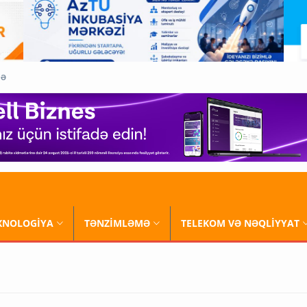
QƏ
XNOLOGİYA
TƏNZİMLƏMƏ
TELEKOM VƏ NƏQLİYYAT