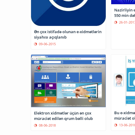
Nazirliyin 
550 min də
26-01-201
Ən çox istifadə olunan e-xidmətlərin
siyahısı açıqlanıb
09-06-2015
Bu e-xidmə
Elektron xidmətlər üçün ən çox
müraciət o
müraciət edilən qrum bəlli olub
13-06-201
08-06-2018