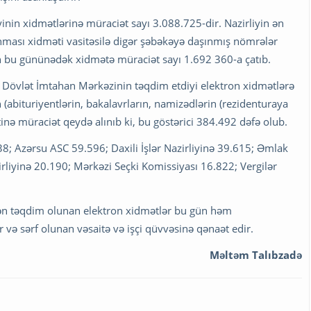
yinin xidmətlərinə müraciət sayı 3.088.725-dir. Nazirliyin ən
nması xidməti vasitəsilə digər şəbəkəyə daşınmış nömrələr
lin bu gününədək xidmətə müraciət sayı 1.692 360-a çatıb.
an Dövlət İmtahan Mərkəzinin təqdim etdiyi elektron xidmətlərə
(abituriyentlərin, bakalavrların, namizədlərin (rezidenturaya
inə müraciət qeydə alınıb ki, bu göstərici 384.492 dəfə olub.
 Azərsu ASC 59.596; Daxili İşlər Nazirliyinə 39.615; Əmlak
rliyinə 20.190; Mərkəzi Seçki Komissiyası 16.822; Vergilər
dən təqdim olunan elektron xidmətlər bu gün həm
 və sərf olunan vəsaitə və işçi qüvvəsinə qənaət edir.
Məltəm Talıbzadə