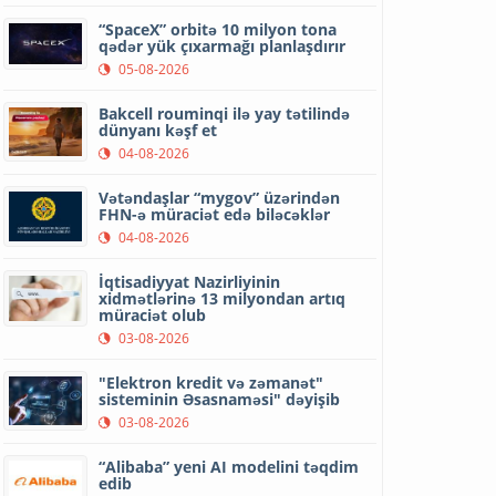
“SpaceX” orbitə 10 milyon tona
qədər yük çıxarmağı planlaşdırır
05-08-2026
Bakcell rouminqi ilə yay tətilində
dünyanı kəşf et
04-08-2026
Vətəndaşlar “mygov” üzərindən
FHN-ə müraciət edə biləcəklər
04-08-2026
İqtisadiyyat Nazirliyinin
xidmətlərinə 13 milyondan artıq
müraciət olub
03-08-2026
"Elektron kredit və zəmanət"
sisteminin Əsasnaməsi" dəyişib
03-08-2026
“Alibaba” yeni AI modelini təqdim
edib