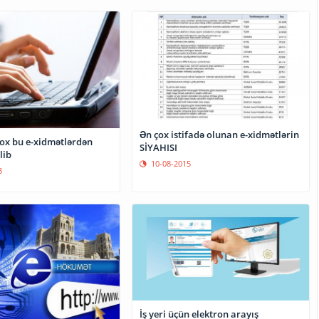
Ən çox istifadə olunan e-xidmətlərin
çox bu e-xidmətlərdən
SİYAHISI
lib
10-08-2015
8
İş yeri üçün elektron arayış