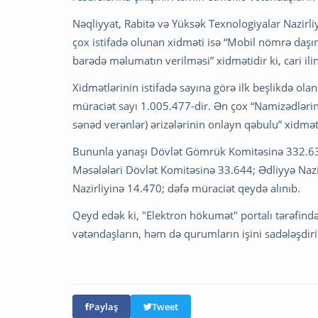
Nəqliyyat, Rabitə və Yüksək Texnologiyalar Nazirli
çox istifadə olunan xidməti isə “Mobil nömrə daşı
barədə məlumatın verilməsi” xidmətidir ki, cari i
Xidmətlərinin istifadə sayına görə ilk beşlikdə ol
müraciət sayı 1.005.477-dir. Ən çox “Namizədlərin 
sənəd verənlər) ərizələrinin onlayn qəbulu” xidmət
Bununla yanaşı Dövlət Gömrük Komitəsinə 332.638;
Məsələləri Dövlət Komitəsinə 33.644; Ədliyyə Nazi
Nazirliyinə 14.470; dəfə müraciət qeydə alınıb.
Qeyd edək ki, "Elektron hökumət" portalı tərəfin
vətəndaşların, həm də qurumların işini sadələşdirir
Paylaş
Tweet