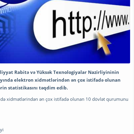
iyyat Rabitə və Yüksək Texnologiyalar Nazirliyininin
ayında elektron xidmətlərindən ən çox istifadə olunan
in statistikasını təqdim edib.
ildə xidmətlərindən ən çox istifadə olunan 10 dövlət qurumunu
yi