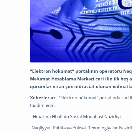
“Elektron hökumət” portalının operatoru Nəql
Məlumat Hesablama Mərkəzi cari ilin ilk beş 
qurumlar və ən çox müraciət olunan xidmətlər
Xeberler.az
“Elektron hökumət” portalında cari 
təqdim edir.
-Əmək və Əhalinin Sosial Müdafiəsi Nazirliyi
-Nəqliyyat, Rabitə və Yüksək Texnologiyalar Nazirli