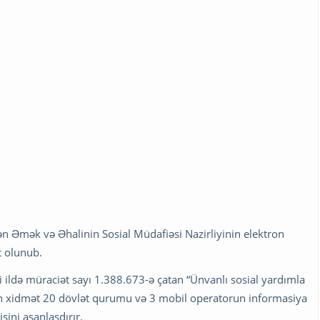
ən Əmək və Əhalinin Sosial Müdafiəsi Nazirliyinin elektron
t olunub.
ildə müraciət sayı 1.388.673-ə çatan “Ünvanlı sosial yardımla
ilən xidmət 20 dövlət qurumu və 3 mobil operatorun informasiya
şini asanlaşdırır.