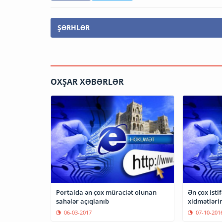
ŞƏRHLƏR
OXŞAR XƏBƏRLƏR
Portalda ən çox müraciət olunan
Ən çox isti
sahələr açıqlanıb
xidmətlərin
06-03-2017
07-10-201