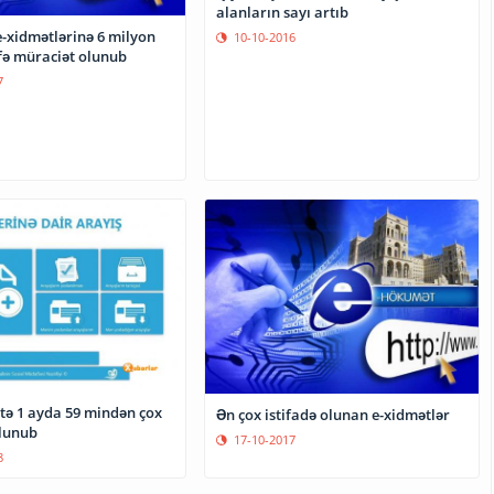
alanların sayı artıb
e-xidmətlərinə 6 milyon
10-10-2016
fə müraciət olunub
7
tə 1 ayda 59 mindən çox
Ən çox istifadə olunan e-xidmətlər
lunub
17-10-2017
8