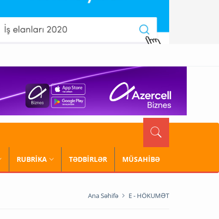
RUBRİKA
TƏDBİRLƏR
MÜSAHİBƏ
Ana Səhifə
E - HÖKUMƏT