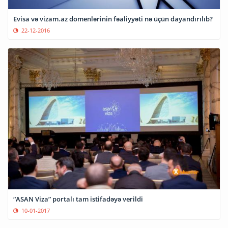
Evisa və vizam.az domenlərinin fəaliyyəti nə üçün dayandırılıb?
22-12-2016
“ASAN Viza” portalı tam istifadəyə verildi
10-01-2017