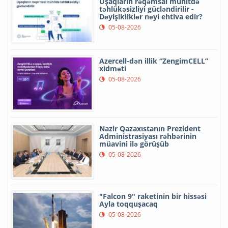
Uşaqların rəqəmsal mühitdə
təhlükəsizliyi gücləndirilir -
Dəyişikliklər nəyi ehtiva edir?
05-08-2026
Azercell-dən illik “ZengimCELL”
xidməti
05-08-2026
Nazir Qazaxıstanın Prezident
Administrasiyası rəhbərinin
müavini ilə görüşüb
05-08-2026
"Falcon 9" raketinin bir hissəsi
Ayla toqquşacaq
05-08-2026