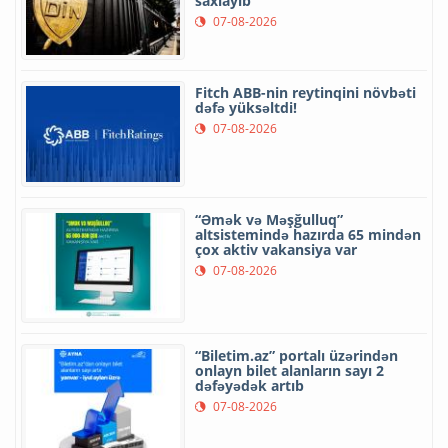
saxlayıb
07-08-2026
Fitch ABB-nin reytinqini növbəti
dəfə yüksəltdi!
07-08-2026
“Əmək və Məşğulluq”
altsistemində hazırda 65 mindən
çox aktiv vakansiya var
07-08-2026
“Biletim.az” portalı üzərindən
onlayn bilet alanların sayı 2
dəfəyədək artıb
07-08-2026