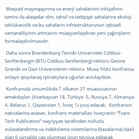
Məqsəd maşınqayırma və enerji sa­hə­lə­ri­nin inkişafının
təmini ilə əlaqədar elm, təhsil və tədqiqat sahələrinə ekoloji
təhlükəsizlik və bu sahələrin infrastrukturunun iqtisadi
səmərəliliyinin artmasını müəyyənləşdirən yeni çağırışların
formalaşdırılmasıdır.
Daha sonra Brandenburq Texniki Universiteti Cottbus-
Senftenbergin (BTU Cottbus-Senftenberg) rektoru Gesine
Grande və Qazi Universitenin rektoru Musa Yıldız konfransa
onlayn qoşularaq iştirakçılara uğurlar arzulayıblar.
Konfransda ümumilikdə 7 ölkənin 37 müəssisəsinin
əməkdaşları (Azərbaycan 18, Türkiyə -5, Russiya 7, Almaniya
4, Belarus 1, Qazaxıstan 1, İsveç 1) çıxış edəcək.
Konfransın
nəticələrinə əsəsan, konfrans materialları İsveçrənin “Trans
Tech Publication” nəşriyyatı tərəfindən nüfuzlu
xülasələndirmə və indeksləmə sistemlərinə (bazalarına) daxil
olan 6 jurnalda çap olunmaq üçün tövsiyə ediləcək.