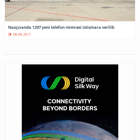
Naxçıvanda 1297 yeni telefon nömrəsi istismara verilib
08-08-2017