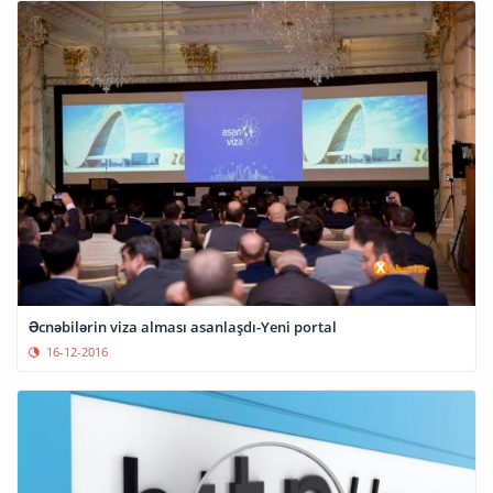
Əcnəbilərin viza alması asanlaşdı-Yeni portal
16-12-2016