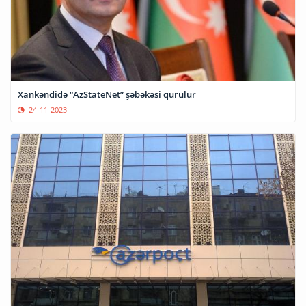
Xankəndidə “AzS­ta­te­Net” şəbəkəsi qurulur
24-11-2023