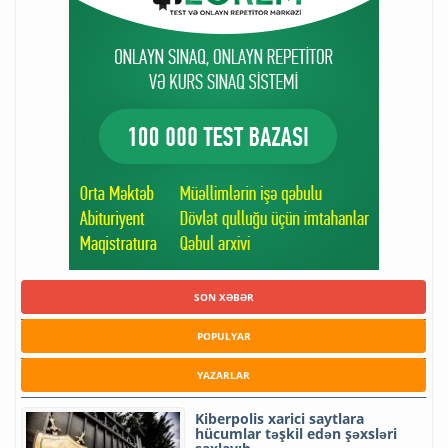
SON XƏBƏR
POPULYAR
YAZARLAR
Kiberpolis xarici saytlara
hücumlar təşkil edən şəxsləri