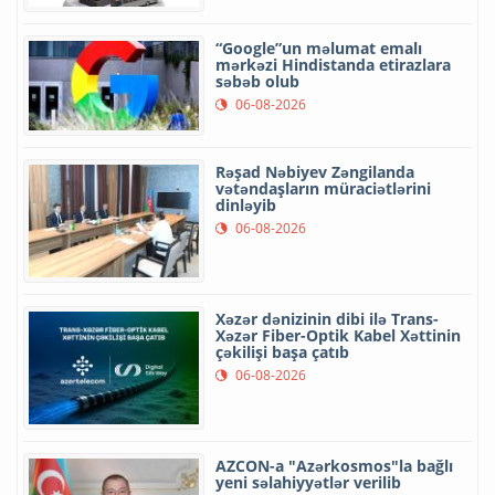
“Google”un məlumat emalı
mərkəzi Hindistanda etirazlara
səbəb olub
06-08-2026
Rəşad Nəbiyev Zəngilanda
vətəndaşların müraciətlərini
dinləyib
06-08-2026
Xəzər dənizinin dibi ilə Trans-
Xəzər Fiber-Optik Kabel Xəttinin
çəkilişi başa çatıb
06-08-2026
AZCON-a "Azərkosmos"la bağlı
yeni səlahiyyətlər verilib