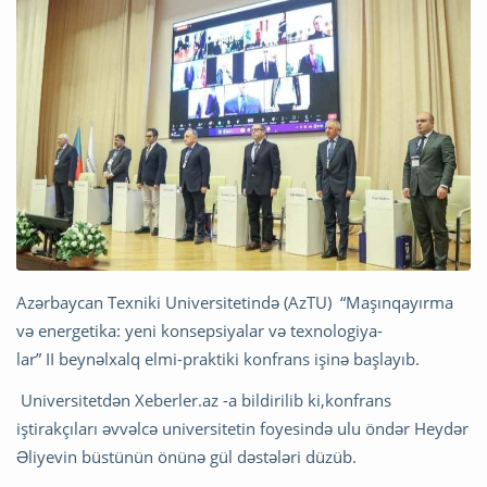
Azərbaycan Texniki Universitetində (AzTU) “Maşınqayırma
və energetika: yeni konsepsiyalar və tex­nologi­ya­
lar”
II
beynəlxalq elmi-praktiki konfrans işinə başlayıb.
Universitetdən Xeberler.az -a bildirilib ki,konfrans
iştirakçıları əvvəlcə universitetin foyesində ulu öndər Heydər
Əliyevin büstünün önünə gül dəstələri düzüb.