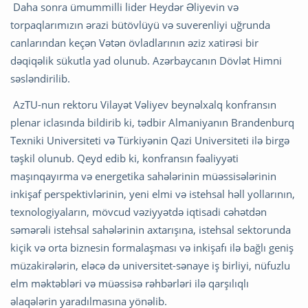
Daha sonra ümummilli lider Heydər Əliyevin və
torpaqlarımızın ərazi bütövlüyü və suverenliyi uğrunda
canlarından keçən Vətən övladlarının əziz xatirəsi bir
dəqiqəlik sükutla yad olunub. Azərbaycanın Dövlət Himni
səsləndirilib.
AzTU-nun rektoru Vilayət Vəliyev beynəlxalq konfransın
plenar iclasında bildirib ki, tədbir Almaniyanın Brandenburq
Texniki Universiteti və Türkiyənin Qazi Universiteti ilə birgə
təşkil olunub.
Qeyd edib ki, konfransın fəaliyyəti
maşınqayırma və energetika sahələrinin müəssi­sə­lə­ri­nin
inkişaf perspektivlərinin, yeni elmi və istehsal həll yollarının,
tex­no­lo­gi­ya­la­rın, mövcud vəziyyətdə iqtisadi cəhətdən
səmərəli istehsal sahələrinin axtarı­şı­na, istehsal sektorunda
kiçik və orta biznesin formalaşması və inkişafı ilə bağlı geniş
müzakirələrin, eləcə də universitet-sənaye iş birliyi, nüfuzlu
elm məktəbləri və müəssisə rəhbərləri ilə qarşılıqlı
əlaqələrin yaradılmasına yönəlib.