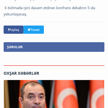
6 bölmədə işini davam etdirən konfrans dekabrın 5-də
yekunlaşacaq.
Paylaş
Tweet
ŞƏRHLƏR
OXŞAR XƏBƏRLƏR