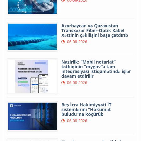
06-08-2026
Azərbaycan və Qazaxıstan
Transxəzər Fiber-Optik Kabel
Xəttinin çəkilişini başa çatdırıb
06-08-2026
Nazirlik: “Mobil notariat”
tətbiqinin “mygov”a tam
inteqrasiyası istiqamətində işlər
davam etdirilir
06-08-2026
Beş İcra Hakimiyyəti İT
sistemlərini “Hökumət
buludu”na köçürüb
06-08-2026