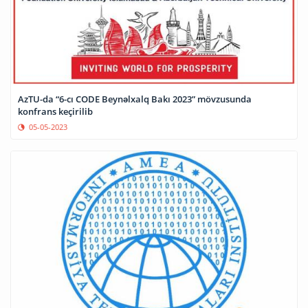
AzTU-da “6-cı CODE Beynəlxalq Bakı 2023” mövzusunda
konfrans keçirilib
05-05-2023