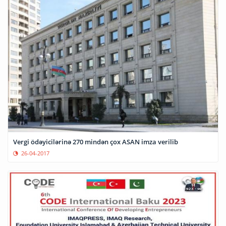
Vergi ödəyicilərinə 270 mindən çox ASAN imza verilib
26-04-2017