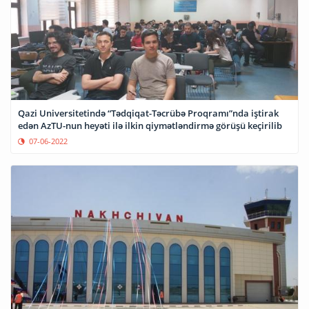
Qazi Universitetində “Tədqiqat-Təcrübə Proqramı”nda iştirak
edən AzTU-nun heyəti ilə ilkin qiymətləndirmə görüşü keçirilib
07-06-2022