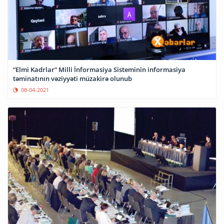
“Elmi Kadrlar” Milli İn­for­ma­siya Sisteminin informasiya
təminatının vəziyyəti müzakirə olunub
08-04-2021