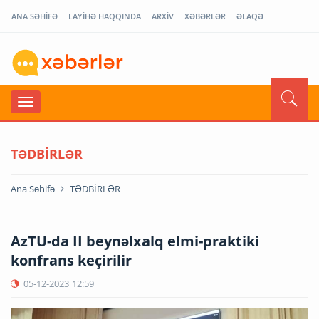
ANA SƏHİFƏ
LAYİHƏ HAQQINDA
ARXİV
XƏBƏRLƏR
ƏLAQƏ
TƏDBİRLƏR
Ana Səhifə
TƏDBİRLƏR
AzTU-da II beynəlxalq elmi-praktiki
konfrans keçirilir
05-12-2023
12:59