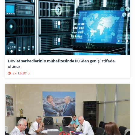
Dövlət sərhədlərinin mühafizəsində İKT-dən geniş istifadə
olunur
27-12-2015