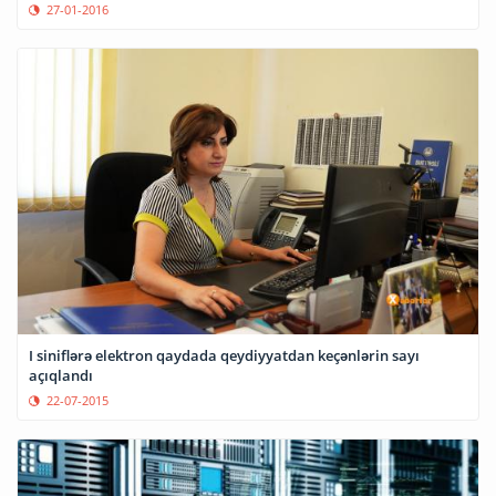
27-01-2016
I siniflərə elektron qaydada qeydiyyatdan keçənlərin sayı
açıqlandı
22-07-2015