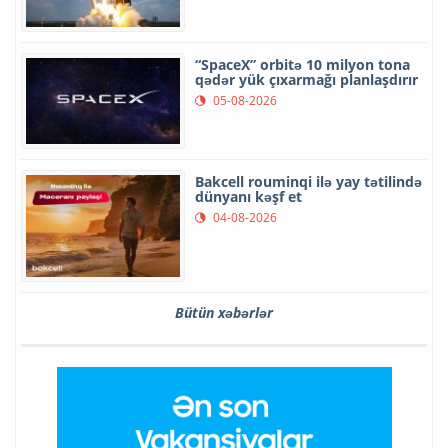
“SpaceX” orbitə 10 milyon tona
qədər yük çıxarmağı planlaşdırır
05-08-2026
Bakcell rouminqi ilə yay tətilində
dünyanı kəşf et
04-08-2026
Bütün xəbərlər