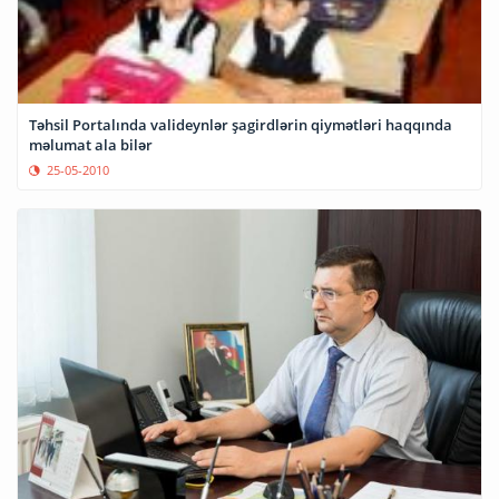
Təhsil Portalında valideynlər şagirdlərin qiymətləri haqqında
məlumat ala bilər
25-05-2010