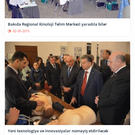
Bakıda Regional Kinoloji Təlim Mərkəzi yaradıla bilər
02-05-2015
Yeni texnologiya və innovasiyalar nümayiş etdiriləcək