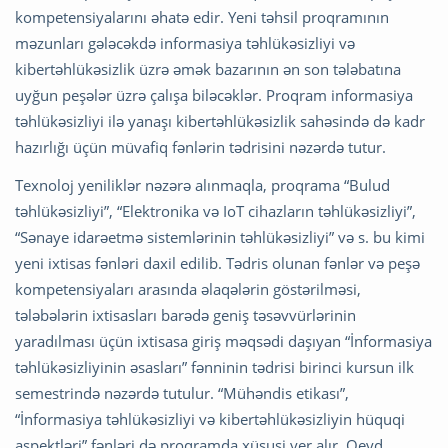
kompetensiyalarını əhatə edir.
Yeni təhsil proqramının
məzunları gələcəkdə informasiya təhlükəsizliyi və
kibertəhlükəsizlik üzrə əmək bazarının ən son tələbatına
uyğun peşələr üzrə çalışa biləcəklər. Proqram informasiya
təhlükəsizliyi ilə yanaşı kibertəhlükəsizlik sahəsində də kadr
hazırlığı üçün müvafiq fənlərin tədrisini nəzərdə tutur.
Texnoloj yeniliklər nəzərə alınmaqla, proqrama “Bulud
təhlükəsizliyi”, “Elektronika və IoT cihazların təhlükəsizliyi”,
“Sənaye idarəetmə sistemlərinin təhlükəsizliyi” və s. bu kimi
yeni ixtisas fənləri daxil edilib. Tədris olunan fənlər və peşə
kompetensiyaları arasında əlaqələrin göstərilməsi,
tələbələrin ixtisasları barədə geniş təsəvvürlərinin
yaradılması üçün ixtisasa giriş məqsədi daşıyan “İnformasiya
təhlükəsizliyinin əsasları” fənninin tədrisi birinci kursun ilk
semestrində nəzərdə tutulur. “Mühəndis etikası”,
“İnformasiya təhlükəsizliyi və kibertəhlükəsizliyin hüquqi
aspektləri” fənləri də proqramda xüsusi yer alır. Qeyd