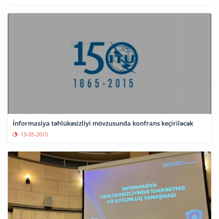
İnformasiya təhlükəsizliyi mövzusunda konfrans keçiriləcək
13-05-2015