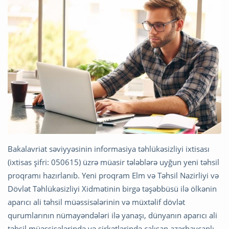
Bakalavriat səviyyəsinin informasiya təhlükəsizliyi ixtisası
(ixtisas şifri: 050615) üzrə müasir tələblərə uyğun yeni təhsil
proqramı hazırlanıb.
Yeni proqram Elm və Təhsil Nazirliyi və
Dövlət Təhlükəsizliyi Xidmətinin birgə təşəbbüsü ilə ölkənin
aparıcı ali təhsil müəssisələrinin və müxtəlif dövlət
qurumlarının nümayəndələri ilə yanaşı, dünyanın aparıcı ali
təhsil müəssisələrində və şirkətlərində çalışan azərbaycanlı