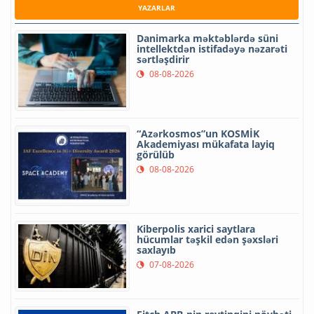
YAZARLAR
Danimarka məktəblərdə süni
intellektdən istifadəyə nəzarəti
sərtləşdirir
08-08-2026
“Azərkosmos”un KOSMİK
Akademiyası mükafata layiq
görülüb
08-08-2026
Kiberpolis xarici saytlara
hücumlar təşkil edən şəxsləri
saxlayıb
07-08-2026