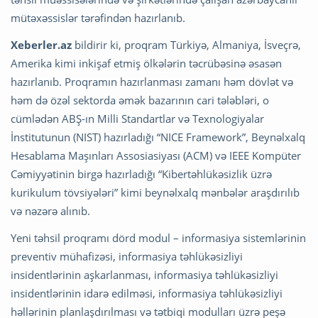
mütəxəssislər tərəfindən hazırlanıb.
Xeberler.az
bildirir ki, proqram Türkiyə, Almaniya, İsveçrə,
Amerika kimi inkişaf etmiş ölkələrin təcrübəsinə əsasən
hazırlanıb. Proqramın hazırlanması zamanı həm dövlət və
həm də özəl sektorda əmək bazarının cari tələbləri, o
cümlədən ABŞ-ın Milli Standartlar və Texnologiyalar
İnstitutunun (NIST) hazırladığı “NICE Framework”, Beynəlxalq
Hesablama Maşınları Assosiasiyası (ACM) və IEEE Kompüter
Cəmiyyətinin birgə hazırladığı “Kibertəhlükəsizlik üzrə
kurikulum tövsiyələri” kimi beynəlxalq mənbələr araşdırılıb
və nəzərə alınıb.
Yeni təhsil proqramı dörd modul – informasiya sistemlərinin
preventiv mühafizəsi, informasiya təhlükəsizliyi
insidentlərinin aşkarlanması, informasiya təhlükəsizliyi
insidentlərinin idarə edilməsi, informasiya təhlükəsizliyi
həllərinin planlaşdırılması və tətbiqi modulları üzrə peşə