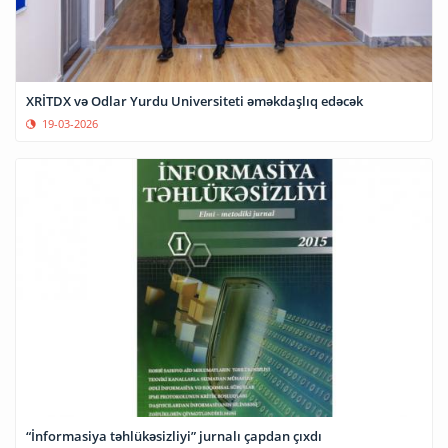
XRİTDX və Odlar Yurdu Universiteti əməkdaşlıq edəcək
19-03-2026
“İnformasiya təhlükəsizliyi” jurnalı çapdan çıxdı