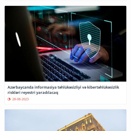
Azərbaycanda informasiya təhlükəsizliyi və kibertəhlükəsizlik
riskləri reyestri yaradılacaq
28-08-2023