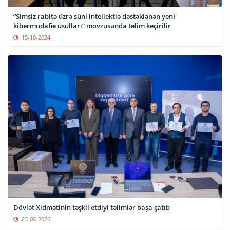
“Simsiz rabitə üzrə süni intellektlə dəstəklənən yeni
kibermüdafiə üsulları” mövzusunda təlim keçirilir
15-10-2024
Dövlət Xidmətinin təşkil etdiyi təlimlər başa çatıb
23-02-2026