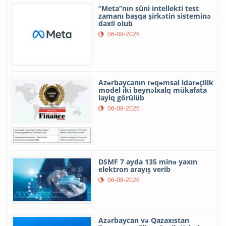
“Meta”nın süni intellekti test
zamanı başqa şirkətin sisteminə
daxil olub
06-08-2026
Azərbaycanın rəqəmsal idarəçilik
model iki beynəlxalq mükafata
layiq görülüb
06-08-2026
DSMF 7 ayda 135 minə yaxın
elektron arayış verib
06-08-2026
Azərbaycan və Qazaxıstan