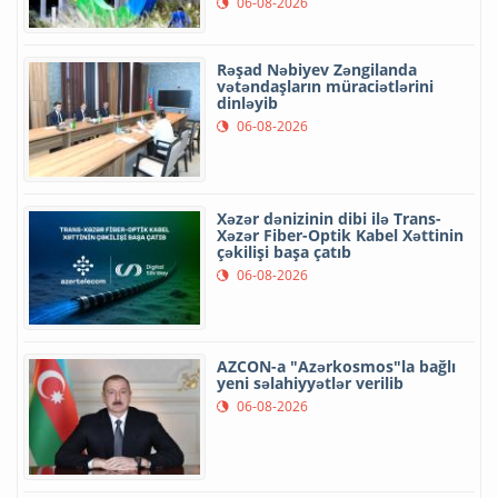
06-08-2026
Rəşad Nəbiyev Zəngilanda
vətəndaşların müraciətlərini
dinləyib
06-08-2026
Xəzər dənizinin dibi ilə Trans-
Xəzər Fiber-Optik Kabel Xəttinin
çəkilişi başa çatıb
06-08-2026
AZCON-a "Azərkosmos"la bağlı
yeni səlahiyyətlər verilib
06-08-2026