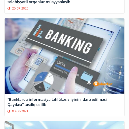
səlahiyyətli orqanlar müəyyənləşib
20-07-2023
“Banklarda informasiya təhlükəsizliyinin idarə edilməsi
Qaydası” təsdiq edilib
03-08-2021