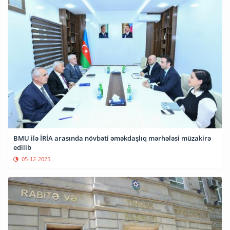
BMU ilə İRİA arasında növbəti əməkdaşlıq mərhələsi müzakirə
edilib
05-12-2025