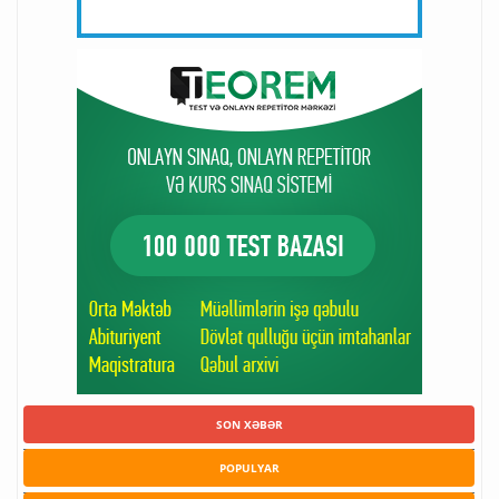
SON XƏBƏR
POPULYAR