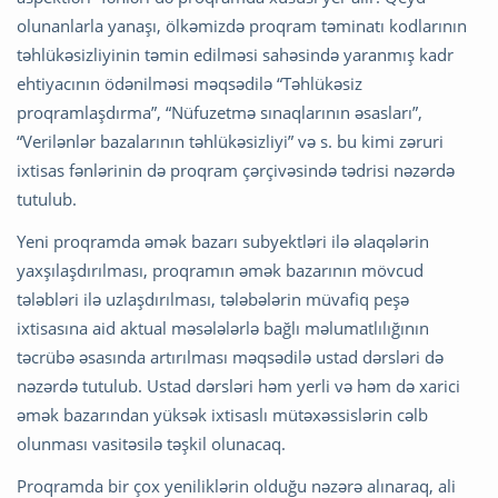
olunanlarla yanaşı, ölkəmizdə proqram təminatı kodlarının
təhlükəsizliyinin təmin edilməsi sahəsində yaranmış kadr
ehtiyacının ödənilməsi məqsədilə “Təhlükəsiz
proqramlaşdırma”, “Nüfuzetmə sınaqlarının əsasları”,
“Verilənlər bazalarının təhlükəsizliyi” və s. bu kimi zəruri
ixtisas fənlərinin də proqram çərçivəsində tədrisi nəzərdə
tutulub.
Yeni proqramda əmək bazarı subyektləri ilə əlaqələrin
yaxşılaşdırılması, proqramın əmək bazarının mövcud
tələbləri ilə uzlaşdırılması, tələbələrin müvafiq peşə
ixtisasına aid aktual məsələlərlə bağlı məlumatlılığının
təcrübə əsasında artırılması məqsədilə ustad dərsləri də
nəzərdə tutulub. Ustad dərsləri həm yerli və həm də xarici
əmək bazarından yüksək ixtisaslı mütəxəssislərin cəlb
olunması vasitəsilə təşkil olunacaq.
Proqramda bir çox yeniliklərin olduğu nəzərə alınaraq, ali