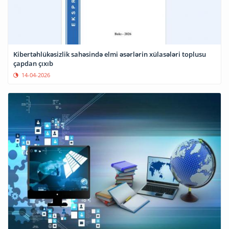
Kibertəhlükəsizlik sahəsində elmi əsərlərin xülasələri toplusu
çapdan çıxıb
14-04-2026