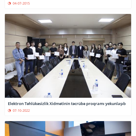
04-07-2015
Elektron Təhlükəsizlik Xidmətinin təcrübə proqramı yekunlaşıb
07-10-2022