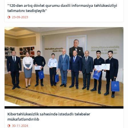
"120-dən artıq dövlət qurumu daxili informasiya təhlükəsizliyi
təlimatını təsdiqləyib"
23-09-2023
Kibertəhlükəsizlik sahəsində istedadlı tələbələr
mükafatlandırılıb
30-11-2024