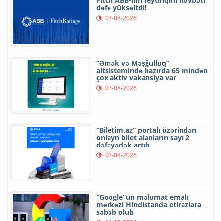
Fitch ABB-nin reytinqini növbəti
dəfə yüksəltdi!
07-08-2026
“Əmək və Məşğulluq”
altsistemində hazırda 65 mindən
çox aktiv vakansiya var
07-08-2026
“Biletim.az” portalı üzərindən
onlayn bilet alanların sayı 2
dəfəyədək artıb
07-08-2026
“Google”un məlumat emalı
mərkəzi Hindistanda etirazlara
səbəb olub