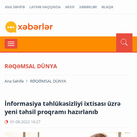
ANA SƏHİFƏ
LAYİHƏ HAQQINDA
ARXİV
XƏBƏRLƏR
ƏLAQƏ
RƏQƏMSAL DÜNYA
Ana Səhifə
RƏQƏMSAL DÜNYA
İnformasiya təhlükəsizliyi ixtisası üzrə
yeni təhsil proqramı hazırlanıb
01-08-2022
16:27