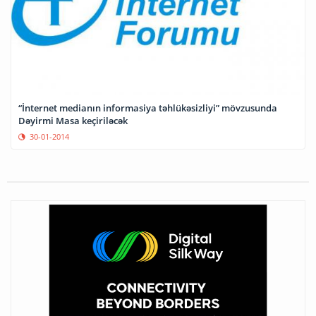
“İnternet medianın informasiya təhlükəsizliyi” mövzusunda
Dəyirmi Masa keçiriləcək
30-01-2014