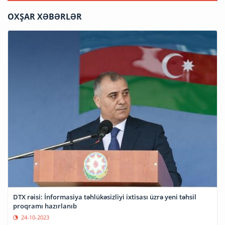
OXŞAR XƏBƏRLƏR
DTX rəisi: İnformasiya təhlükəsizliyi ixtisası üzrə yeni təhsil
proqramı hazırlanıb
24-10-2023