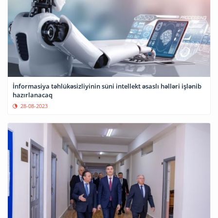
İnformasiya təhlükəsizliyinin süni intellekt əsaslı həlləri işlənib
hazırlanacaq
28-08-2023