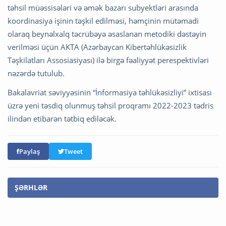
təhsil müəssisələri və əmək bazarı subyektləri arasında
koordinasiya işinin təşkil edilməsi, həmçinin mütəmadi
olaraq beynəlxalq təcrübəyə əsaslanan metodiki dəstəyin
verilməsi üçün AKTA (Azərbaycan Kibertəhlükəsizlik
Təşkilatları Assosiasiyası) ilə birgə fəaliyyət perespektivləri
nəzərdə tutulub.
Bakalavriat səviyyəsinin “İnformasiya təhlükəsizliyi” ixtisası
üzrə yeni təsdiq olunmuş təhsil proqramı 2022-2023 tədris
ilindən etibarən tətbiq ediləcək.
Paylaş
Tweet
ŞƏRHLƏR