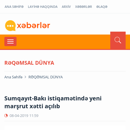
ANA SƏHİFƏ
LAYİHƏ HAQQINDA
ARXİV
XƏBƏRLƏR
ƏLAQƏ
RƏQƏMSAL DÜNYA
Ana Səhifə
RƏQƏMSAL DÜNYA
Sumqayıt-Bakı istiqamətində yeni
marşrut xətti açılıb
08-04-2019
11:59