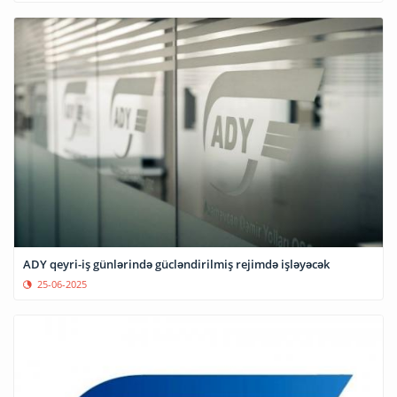
ADY qeyri-iş günlərində gücləndirilmiş rejimdə işləyəcək
25-06-2025