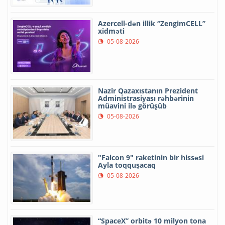
Azercell-dən illik “ZengimCELL”
xidməti
05-08-2026
Nazir Qazaxıstanın Prezident
Administrasiyası rəhbərinin
müavini ilə görüşüb
05-08-2026
"Falcon 9" raketinin bir hissəsi
Ayla toqquşacaq
05-08-2026
“SpaceX” orbitə 10 milyon tona