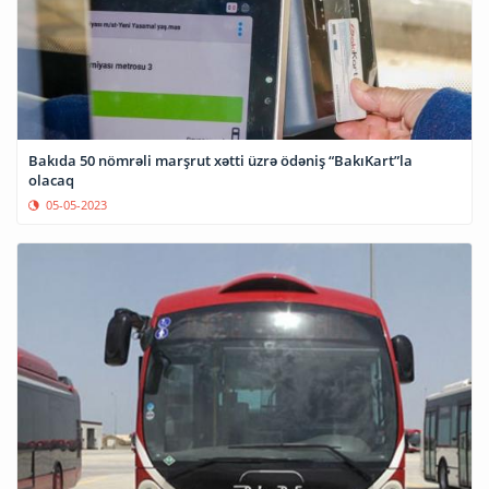
Bakıda 50 nömrəli marşrut xətti üzrə ödəniş “BakıKart”la
olacaq
05-05-2023