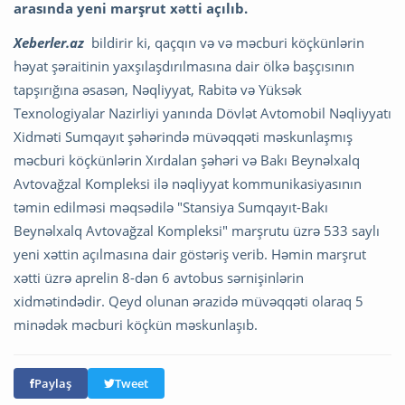
arasında yeni marşrut xətti açılıb.
Xeberler.az
bildirir ki, qaçqın və və məcburi köçkünlərin
həyat şəraitinin yaxşılaşdırılmasına dair ölkə başçısının
tapşırığına əsasən, Nəqliyyat, Rabitə və Yüksək
Texnologiyalar Nazirliyi yanında Dövlət Avtomobil Nəqliyyatı
Xidməti Sumqayıt şəhərində müvəqqəti məskunlaşmış
məcburi köçkünlərin Xırdalan şəhəri və Bakı Beynəlxalq
Avtovağzal Kompleksi ilə nəqliyyat kommunikasiyasının
təmin edilməsi məqsədilə "Stansiya Sumqayıt-Bakı
Beynəlxalq Avtovağzal Kompleksi" marşrutu üzrə 533 saylı
yeni xəttin açılmasına dair göstəriş verib. Həmin marşrut
xətti üzrə aprelin 8-dən 6 avtobus sərnişinlərin
xidmətindədir. Qeyd olunan ərazidə müvəqqəti olaraq 5
minədək məcburi köçkün məskunlaşıb.
Paylaş
Tweet