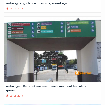
Avtovağzal gücləndirilmiş iş rejiminə keçir
14-08-2018
Avtovağzal Kompleksinin ərazisində məlumat lövhələri
quraşdırılıb
23-05-2019