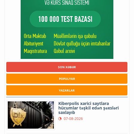
SON XƏBƏR
POPULYAR
YAZARLAR
Kiberpolis xarici saytlara
hücumlar təşkil edən şəxsləri
saxlayıb
07-08-2026