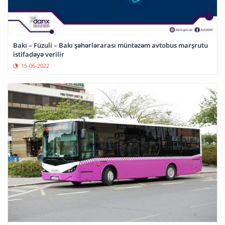
Bakı – Füzuli – Bakı şəhərlərarası müntəzəm avtobus marşrutu
istifadəyə verilir
15-06-2022