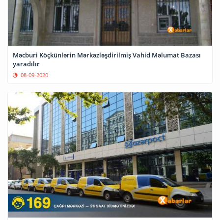
Məcburi Köçkünlərin Mərkəzləşdirilmiş Vahid Məlumat Bazası
yaradılır
08-09-2020