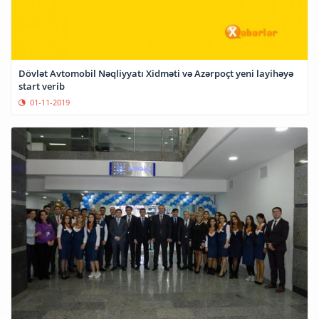
Dövlət Avtomobil Nəqliyyatı Xidməti və Azərpoçt yeni layihəyə
start verib
01-11-2019