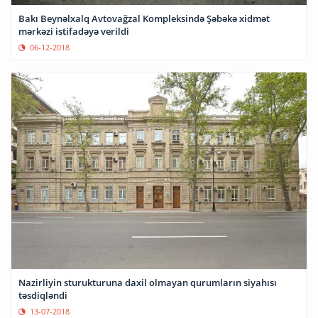
Bakı Beynəlxalq Avtovağzal Kompleksində Şəbəkə xidmət
mərkəzi istifadəyə verildi
06-12-2018
Nazirliyin sturukturuna daxil olmayan qurumların siyahısı
təsdiqləndi
13-07-2018