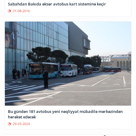
Sabahdan Bakıda əksər avtobus kart sisteminə keçir
31-08-2016
Bu gündən 181 avtobus yeni nəqliyyat mübadilə mərkəzindən
hərəkət edəcək
29-03-2024