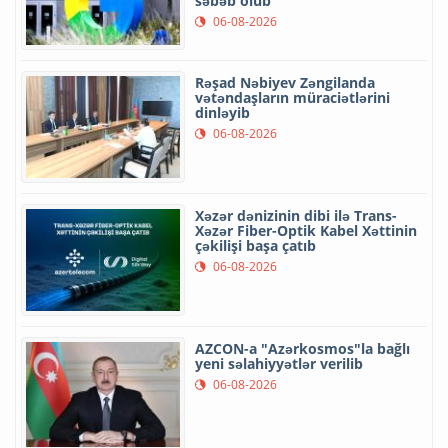
səbəb olub
06-08-2026
Rəşad Nəbiyev Zəngilanda
vətəndaşların müraciətlərini
dinləyib
06-08-2026
Xəzər dənizinin dibi ilə Trans-
Xəzər Fiber-Optik Kabel Xəttinin
çəkilişi başa çatıb
06-08-2026
AZCON-a "Azərkosmos"la bağlı
yeni səlahiyyətlər verilib
06-08-2026