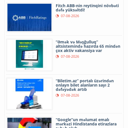
Fitch ABB-nin reytinqini növbəti
dəfə yüksəltdi!
07-08-2026
“Əmək və Məşğulluq”
altsistemində hazırda 65 mindən
çox aktiv vakansiya var
07-08-2026
“Biletim.az” portalı üzərindən
onlayn bilet alanların sayı 2
dəfəyədək artıb
07-08-2026
“Google”un məlumat emalı
mərkəzi Hindistanda etirazlara