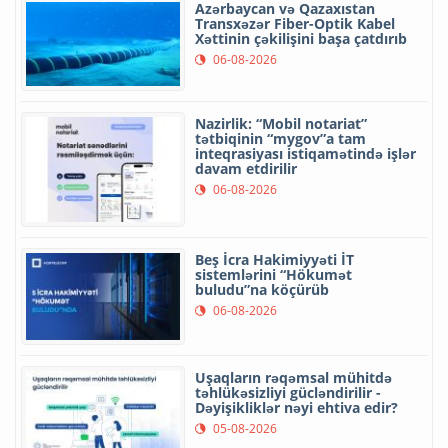
Azərbaycan və Qazaxıstan
Transxəzər Fiber-Optik Kabel
Xəttinin çəkilişini başa çatdırıb
06-08-2026
Nazirlik: “Mobil notariat”
tətbiqinin “mygov”a tam
inteqrasiyası istiqamətində işlər
davam etdirilir
06-08-2026
Beş İcra Hakimiyyəti İT
sistemlərini “Hökumət
buludu”na köçürüb
06-08-2026
Uşaqların rəqəmsal mühitdə
təhlükəsizliyi gücləndirilir -
Dəyişikliklər nəyi ehtiva edir?
05-08-2026