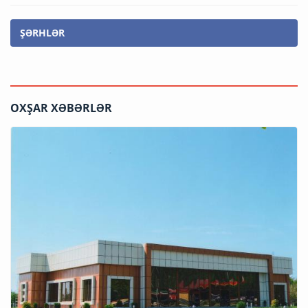
ŞƏRHLƏR
OXŞAR XƏBƏRLƏR