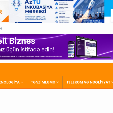
QƏ
XNOLOGİYA
TƏNZİMLƏMƏ
TELEKOM VƏ NƏQLİYYAT