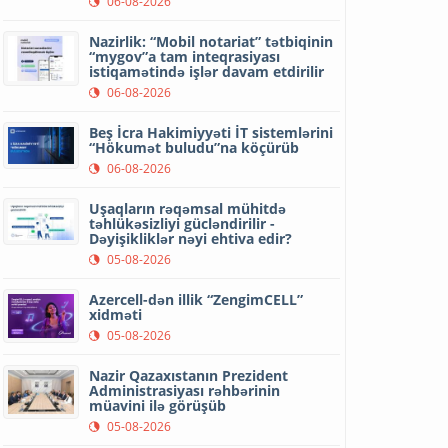
06-08-2026
Nazirlik: “Mobil notariat” tətbiqinin
“mygov”a tam inteqrasiyası
istiqamətində işlər davam etdirilir
06-08-2026
Beş İcra Hakimiyyəti İT sistemlərini
“Hökumət buludu”na köçürüb
06-08-2026
Uşaqların rəqəmsal mühitdə
təhlükəsizliyi gücləndirilir -
Dəyişikliklər nəyi ehtiva edir?
05-08-2026
Azercell-dən illik “ZengimCELL”
xidməti
05-08-2026
Nazir Qazaxıstanın Prezident
Administrasiyası rəhbərinin
müavini ilə görüşüb
05-08-2026