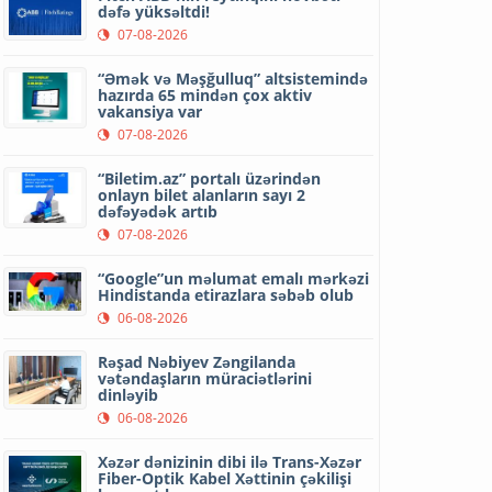
dəfə yüksəltdi!
07-08-2026
“Əmək və Məşğulluq” altsistemində
hazırda 65 mindən çox aktiv
vakansiya var
07-08-2026
“Biletim.az” portalı üzərindən
onlayn bilet alanların sayı 2
dəfəyədək artıb
07-08-2026
“Google”un məlumat emalı mərkəzi
Hindistanda etirazlara səbəb olub
06-08-2026
Rəşad Nəbiyev Zəngilanda
vətəndaşların müraciətlərini
dinləyib
06-08-2026
Xəzər dənizinin dibi ilə Trans-Xəzər
Fiber-Optik Kabel Xəttinin çəkilişi