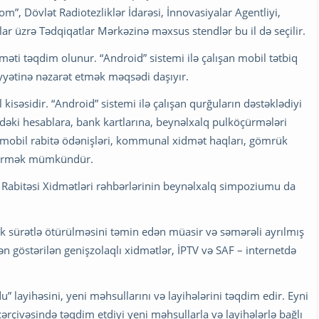
 Dövlət Radiotezliklər İdarəsi, İnnovasiyalar Agentliyi,
 üzrə Tədqiqatlar Mərkəzinə məxsus stendlər bu il də seçilir.
ti təqdim olunur. “Android” sistemi ilə çalışan mobil tətbiq
iyyətinə nəzarət etmək məqsədi daşıyır.
 kisəsidir. “Android” sistemi ilə çalışan qurğuların dəstəklədiyi
indəki hesablara, bank kartlarına, beynəlxalq pulköçürmələri
k, mobil rabitə ödənişləri, kommunal xidmət haqları, gömrük
keçirmək mümkündür.
 Rabitəsi Xidmətləri rəhbərlərinin beynəlxalq simpoziumu da
sürətlə ötürülməsini təmin edən müasir və səmərəli ayrılmış
n göstərilən genişzolaqlı xidmətlər, İPTV və SAF – internetdə
ayihəsini, yeni məhsullarını və layihələrini təqdim edir. Eyni
ərçivəsində təqdim etdiyi yeni məhsullarla və layihələrlə bağlı