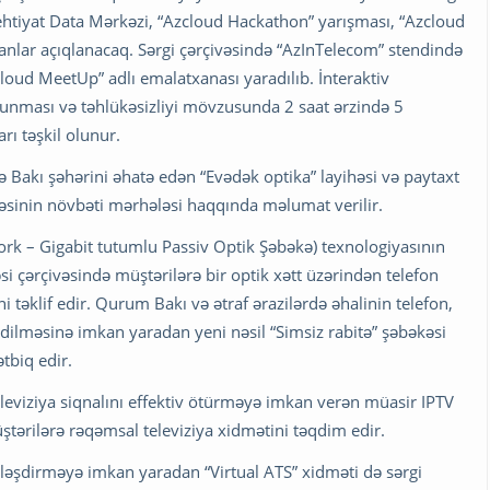
ehtiyat Data Mərkəzi, “Azcloud Hackathon” yarışması, “Azcloud
nlar açıqlanacaq. Sərgi çərçivəsində “AzInTelecom” stendində
loud MeetUp” adlı emalatxanası yaradılıb. İnteraktiv
unması və təhlükəsizliyi mövzusunda 2 saat ərzində 5
ı təşkil olunur.
 Bakı şəhərini əhatə edən “Evədək optika” layihəsi və paytaxt
əkəsinin növbəti mərhələsi haqqında məlumat verilir.
rk – Gigabit tutumlu Passiv Optik Şəbəkə) texnologiyasının
i çərçivəsində müştərilərə bir optik xətt üzərindən telefon
ni təklif edir. Qurum Bakı və ətraf ərazilərdə əhalinin telefon,
edilməsinə imkan yaradan yeni nəsil “Simsiz rabitə” şəbəkəsi
tbiq edir.
leviziya siqnalını effektiv ötürməyə imkan verən müasir IPTV
üştərilərə rəqəmsal televiziya xidmətini təqdim edir.
ləşdirməyə imkan yaradan “Virtual ATS” xidməti də sərgi