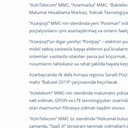
“AzInTelecom” MMC, “Azərmarka” MMC, “Baktelecom”,
Məlumat Hesablama Mərkəzi, Yüksək Texnologiyalar
“Azərpoçt” MMC-nin stendində yeni “Postman” xidmə
poçtalyonların işini asanlaşdırmaq və onların fəal
“Azərpoçt”un digər yeniliyi “Postpay” – elektron pul
mobil tətbiq vasitəsilə başqa elektron pul kisələr
sistemləri vasitəsilə istənilən şəxsə pul köçürmə
rüsumlarını təhlükəsiz və rahat şəkildə həyata 
Azərbaycanda ilk dəfə Avropa regionu Sürətli Poçt
məhz “Bakutel 2019” çərçivəsində keçiriləcək.
“Aztelekom” MMC-nin stendində məlumatın yüksək 
xətt xidməti, GPON və LTE texnologiyaları üzərində
olan məzmunun filtrasiya xidməti təqdim olunur.
“AzInTelecom” MMC öz stendində “Hökumət buludu” l
zamanda, “SaaS ili” (proqram təminatı xidmətləri) ç