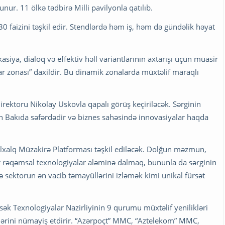
unur. 11 ölkə tədbirə Milli pavilyonla qatılıb.
30 faizini təşkil edir. Stendlərdə həm iş, həm də gündəlik həyat
iya, dialoq və effektiv həll variantlarının axtarışı üçün müasir
ar zonası” daxildir. Bu dinamik zonalarda müxtəlif maraqlı
irektoru Nikolay Uskovla qapalı görüş keçiriləcək. Sərginin
n Bakıda səfərdədir və biznes sahəsində innovasiyalar haqda
əlxalq Müzakirə Platforması təşkil ediləcək. Dolğun məzmun,
ər rəqəmsal texnologiyalar aləminə dalmaq, bununla da sərginin
və sektorun ən vacib təmayüllərini izləmək kimi unikal fürsət
sək Texnologiyalar Nazirliyinin 9 qurumu müxtəlif yenilikləri
ələrini nümayiş etdirir. “Azərpoçt” MMC, “Aztelekom” MMC,