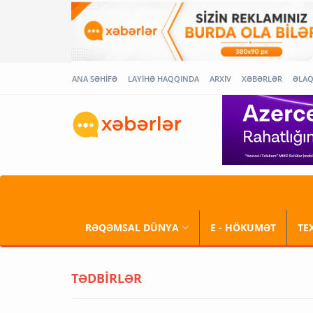
ANA SƏHİFƏ
LAYİHƏ HAQQINDA
ARXİV
XƏBƏRLƏR
ƏLA
RƏQƏMSAL DÜNYA
E - HÖKUMƏT
TE
TƏDBİRLƏR