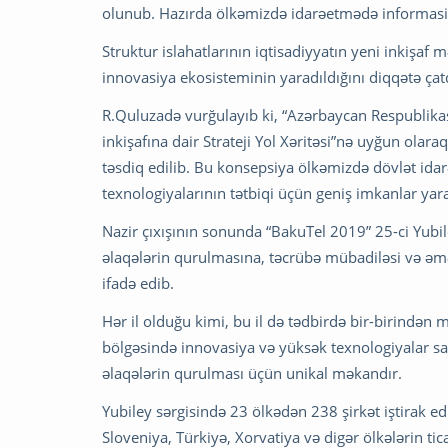
olunub. Hazırda ölkəmizdə idarəetmədə informasiya 
Struktur islahatlarının iqtisadiyyatın yeni inkişaf
innovasiya ekosisteminin yaradıldığını diqqətə çatd
R.Quluzadə vurğulayıb ki, “Azərbaycan Respublika
inkişafına dair Strateji Yol Xəritəsi”nə uyğun ola
təsdiq edilib. Bu konsepsiya ölkəmizdə dövlət idar
texnologiyalarının tətbiqi üçün geniş imkanlar yara
Nazir çıxışının sonunda “BakuTel 2019” 25-ci Yubiley
əlaqələrin qurulmasına, təcrübə mübadiləsi və əm
ifadə edib.
Hər il olduğu kimi, bu il də tədbirdə bir-birindən 
bölgəsində innovasiya və yüksək texnologiyalar s
əlaqələrin qurulması üçün unikal məkandır.
Yubiley sərgisində 23 ölkədən 238 şirkət iştirak edir
Sloveniya, Türkiyə, Xorvatiya və digər ölkələrin ticar