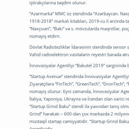
iştirakçılarına təqdim olunur.
“Azərmarka” MMC öz stendində “Azərbaycan. Naxçı
1918-2018” markalı kitabları, 2019-cu il ərzində tə
“Naxçıvan”, “Bakı” və s. mövzularda maqnitlər, poçt 
nümayiş etdirir.
Dövlət Radiotezliklər İdarəsinin stendində sensor ə
Vahid radioelektron vasitələrin reyestri barədə 
İnnovasiyalar Agentliyi “Bakutel 2019” sərgisində bi
“Startup Avenue” stendində İnnovasiyalar Agentliyi
Ziyarətçilərə “FinTech”, “GreenTech”, “DronTech”, 
nümayiş olunur. Eyni zamanda, İnnovasiyalar Agent
İtaliya, Yaponiya, Ukrayna və İrandan olan xarici rez
“Startup Grind Baku” stendi ilə yaxından tanış olma
Grind” hərəkatı – 600-dən çox mərkəzdə 2 milyond
müstəqil startap cəmiyyətidir. “Startup Grind Bak
Agentliyidir.