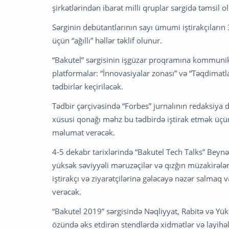
şirkətlərindən ibarət milli qruplar sərgidə təmsil ol
Sərginin debütantlarının sayı ümumi iştirakçıların 
üçün “ağıllı” həllər təklif olunur.
“Bakutel” sərgisinin işgüzar proqramına kommunikas
platformalar: “İnnovasiyalar zonası” və “Təqdimatl
tədbirlər keçiriləcək.
Tədbir çərçivəsində “Forbes” jurnalının redaksiya d
xüsusi qonağı məhz bu tədbirdə iştirak etmək üçü
məlumat verəcək.
4-5 dekabr tarixlərində “Bakutel Tech Talks” Beyn
yüksək səviyyəli məruzəçilər və qızğın müzakirəl
iştirakçı və ziyarətçilərinə gələcəyə nəzər salmaq 
verəcək.
“Bakutel 2019” sərgisində Nəqliyyat, Rabitə və Yük
özündə əks etdirən stendlərdə xidmətlər və layih