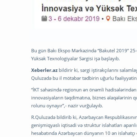
Bu gün Bakı Ekspo Mərkəzində “Bakutel 2019” 25-
Yüksək Texnologiyalar Sərgisi işə başlayıb.
Xeberler.az
bildirir ki, sərgi iştirakçılarını sala
Quluzadə bu il mötəbər tədbirin uğurlu fəaliyyətinin
“İKT sahəsində regionun ən önəmli hadisələrindən bi
innovasiyaların təqdimatına, biznes əlaqələrinin
rolunu oynayır”,- nazir vurğulayıb.
R.Quluzadə bildirib ki, Azərbaycan Respublikasının
genişmiqyaslı iqtisadi və struktur islahatları apar
hesabatında Azərbaycan dünyanın 10 ən islahatçı dö