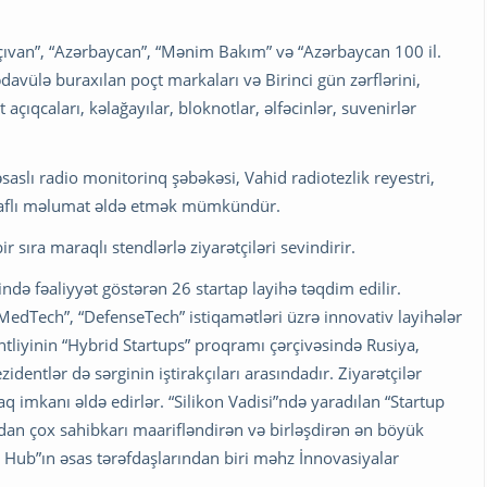
van”, “Azərbaycan”, “Mənim Bakım” və “Azərbaycan 100 il.
davülə buraxılan poçt markaları və Birinci gün zərflərini,
açıqcaları, kəlağayılar, bloknotlar, əlfəcinlər, suvenirlər
saslı radio monitorinq şəbəkəsi, Vahid radiotezlik reyestri,
ətraflı məlumat əldə etmək mümkündür.
r sıra maraqlı stendlərlə ziyarətçiləri sevindirir.
ndə fəaliyyət göstərən 26 startap layihə təqdim edilir.
“MedTech”, “DefenseTech” istiqamətləri üzrə innovativ layihələr
liyinin “Hybrid Startups” proqramı çərçivəsində Rusiya,
identlər də sərginin iştirakçıları arasındadır. Ziyarətçilər
q imkanı əldə edirlər. “Silikon Vadisi”ndə yaradılan “Startup
an çox sahibkarı maarifləndirən və birləşdirən ən böyük
u Hub”ın əsas tərəfdaşlarından biri məhz İnnovasiyalar