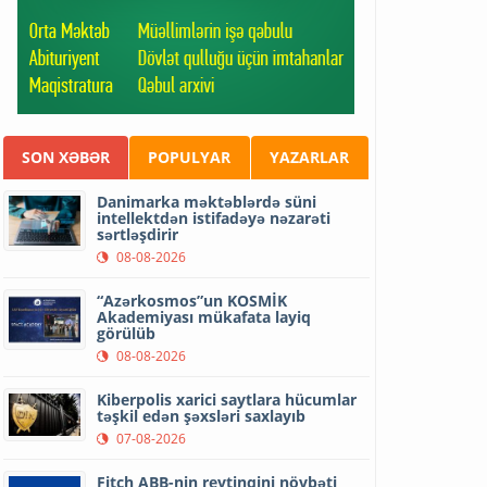
SON XƏBƏR
POPULYAR
YAZARLAR
Danimarka məktəblərdə süni
intellektdən istifadəyə nəzarəti
sərtləşdirir
08-08-2026
“Azərkosmos”un KOSMİK
Akademiyası mükafata layiq
görülüb
08-08-2026
Kiberpolis xarici saytlara hücumlar
təşkil edən şəxsləri saxlayıb
07-08-2026
Fitch ABB-nin reytinqini növbəti