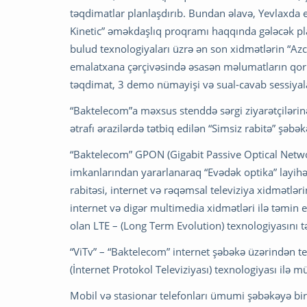
təqdimatlar planlaşdırıb. Bundan əlavə, Yevlaxda 
Kinetic” əməkdaşlıq proqramı haqqında gələcək pla
bulud texnologiyaları üzrə ən son xidmətlərin “Azc
emalatxana çərçivəsində əsasən məlumatların qor
təqdimat, 3 demo nümayişi və sual-cavab sessiyalar
“Baktelecom”a məxsus stenddə sərgi ziyarətçilərinə
ətrafı ərazilərdə tətbiq edilən “Simsiz rabitə” şəb
“Baktelecom” GPON (Gigabit Passive Optical Netwo
imkanlarından yararlanaraq “Evədək optika” layihəs
rabitəsi, internet və rəqəmsal televiziya xidmətləri
internet və digər multimedia xidmətləri ilə təmin 
olan LTE – (Long Term Evolution) texnologiyasını tə
“ViTv” – “Baktelecom” internet şəbəkə üzərindən te
(İnternet Protokol Televiziyası) texnologiyası ilə m
Mobil və stasionar telefonları ümumi şəbəkəyə bir