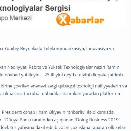
ci Yubiley Beynəlxalq Telekommunikasiya, İnnovasiya və
mlayan Nəqliyyat, Rabitə və Yüksək Texnologiyalar naziri Ramin
 növbəti yubileyini - 25 illiyini qeyd etdiyini diqqətə çatdırıb.
rinə çevrilən ənənəvi sərgi qabaqcıl texnoloji nailiyyətlərin və
 qurulmasına, təcrübə mübadiləsinə imkan yaradan platforma
 Prezidenti cənab İlham Əliyevin rəhbərliyi ilə ölkəmizdə
ılır: “Dünya Bankı tərəfindən açıqlanan “Doing Business 2019”
vləti siyahısına daxil edilib və ən çox islahat aparan ölkə elan