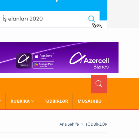
RUBRİKA
TƏDBİRLƏR
MÜSAHİBƏ
Ana Səhifə
TƏDBİRLƏR