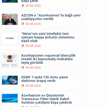
başa çatıb
06-08-2026
AZCON-a "Azərkosmos"la bağlı yeni
səlahiyyətlər verilib
06-08-2026
“Meta”nın süni intellekti test
zamanı başqa şirkətin sisteminə
daxil olub
06-08-2026
Azərbaycanın rəqəmsal idarəçilik
model iki beynəlxalq mükafata
layiq görülüb
06-08-2026
DSMF 7 ayda 135 minə yaxın
elektron arayış verib
06-08-2026
Azərbaycan və Qazaxıstan
Transxəzər Fiber-Optik Kabel
Xəttinin çəkilişini başa çatdırıb