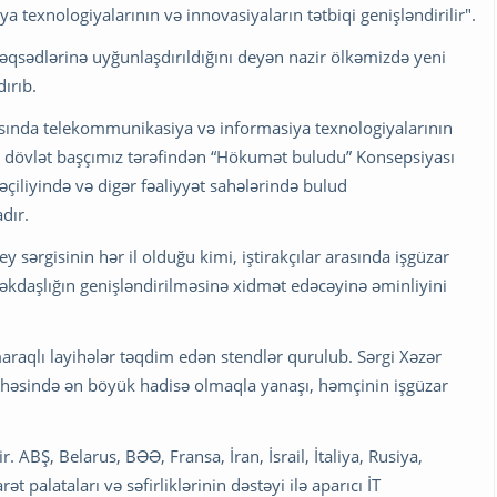
texnologiyalarının və innovasiyaların tətbiqi genişləndirilir".
 məqsədlərinə uyğunlaşdırıldığını deyən nazir ölkəmizdə yeni
ırıb.
sında telekommunikasiya və informasiya texnologiyalarının
raq dövlət başçımız tərəfindən “Hökumət buludu” Konsepsiyası
əçiliyində və digər fəaliyyət sahələrində bulud
dır.
 sərgisinin hər il olduğu kimi, iştirakçılar arasında işgüzar
əkdaşlığın genişləndirilməsinə xidmət edəcəyinə əminliyini
maraqlı layihələr təqdim edən stendlər qurulub. Sərgi Xəzər
ahəsində ən böyük hadisə olmaqla yanaşı, həmçinin işgüzar
. ABŞ, Belarus, BƏƏ, Fransa, İran, İsrail, İtaliya, Rusiya,
ət palataları və səfirliklərinin dəstəyi ilə aparıcı İT