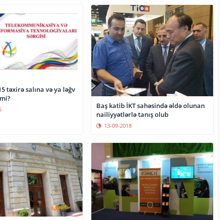
5 təxirə salına və ya ləğv
rmi?
Baş katib İKT sahəsində əldə olunan
5
nailiyyətlərlə tanış olub
13-09-2018