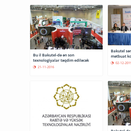
Bakutel sə
Bu il Bakutel-də ən son
mətbuat kon
texnologiyalar təqdim ediləcək
02-12-201
21-11-2016