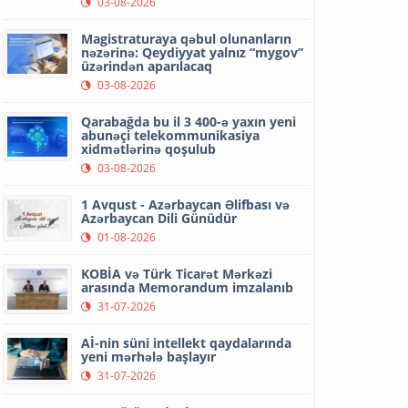
03-08-2026
Magistraturaya qəbul olunanların
nəzərinə: Qeydiyyat yalnız “mygov”
üzərindən aparılacaq
03-08-2026
Qarabağda bu il 3 400-ə yaxın yeni
abunəçi telekommunikasiya
xidmətlərinə qoşulub
03-08-2026
1 Avqust - Azərbaycan Əlifbası və
Azərbaycan Dili Günüdür
01-08-2026
KOBİA və Türk Ticarət Mərkəzi
arasında Memorandum imzalanıb
31-07-2026
Aİ-nin süni intellekt qaydalarında
yeni mərhələ başlayır
31-07-2026