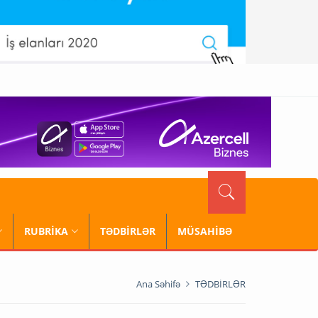
RUBRİKA
TƏDBİRLƏR
MÜSAHİBƏ
Ana Səhifə
TƏDBİRLƏR