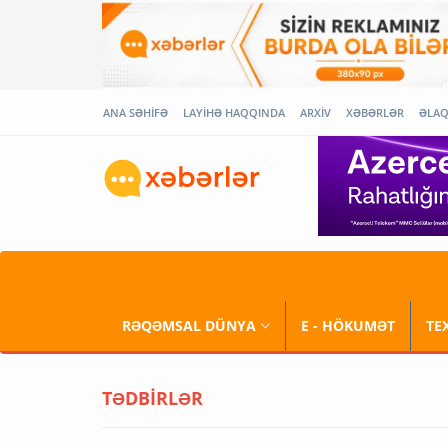
ANA SƏHİFƏ
LAYİHƏ HAQQINDA
ARXİV
XƏBƏRLƏR
ƏLA
RƏQƏMSAL DÜNYA
E - HÖKUMƏT
TE
TƏDBİRLƏR