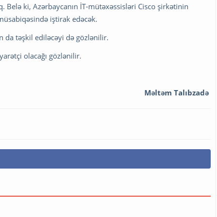
q. Belə ki, Azərbaycanın İT-mütəxəssisləri Cisco şirkətinin
 müsabiqəsində iştirak edəcək.
da təşkil ediləcəyi də gözlənilir.
arətçi olacağı gözlənilir.
Məltəm Talıbzadə