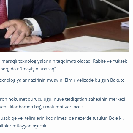
in maraqlı texnologiyalarının təqdimatı olacaq. Rabitə və Yüksək
a sərgidə nümayiş olunacaq”.
exnologiyalar nazirinin müavini Elmir Vəlizadə bu gün Bakutel
tron hökümət quruculuğu, nüvə tətdiqatları sahəsinin mərkəzi
eniliklər barədə bağlı məlumat veriləcək.
müsabiqə və təlimlərin keçirilməsi də nəzərdə tutulur. Belə ki,
aliblər müəyyənləşəcək.