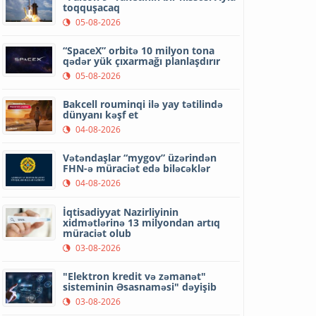
toqquşacaq
05-08-2026
“SpaceX” orbitə 10 milyon tona
qədər yük çıxarmağı planlaşdırır
05-08-2026
Bakcell rouminqi ilə yay tətilində
dünyanı kəşf et
04-08-2026
Vətəndaşlar “mygov” üzərindən
FHN-ə müraciət edə biləcəklər
04-08-2026
İqtisadiyyat Nazirliyinin
xidmətlərinə 13 milyondan artıq
müraciət olub
03-08-2026
"Elektron kredit və zəmanət"
sisteminin Əsasnaməsi" dəyişib
03-08-2026