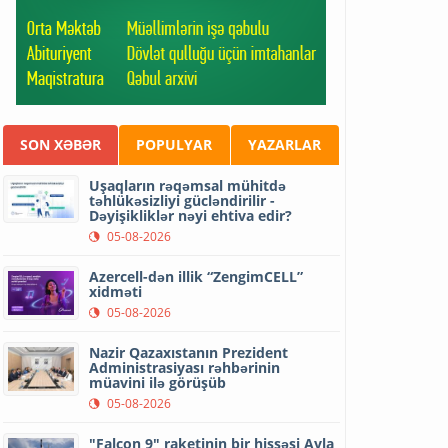
SON XƏBƏR
POPULYAR
YAZARLAR
Uşaqların rəqəmsal mühitdə
təhlükəsizliyi gücləndirilir -
Dəyişikliklər nəyi ehtiva edir?
05-08-2026
Azercell-dən illik “ZengimCELL”
xidməti
05-08-2026
Nazir Qazaxıstanın Prezident
Administrasiyası rəhbərinin
müavini ilə görüşüb
05-08-2026
"Falcon 9" raketinin bir hissəsi Ayla