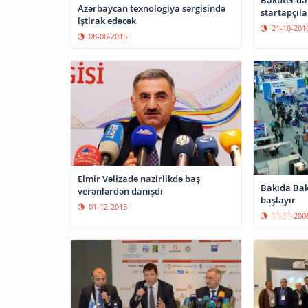
Bakutel-də iştirak etmək istəyə
Azərbaycan texnologiya sərgisində
startapçıla
iştirak edəcək
21-10-201
08-06-2015
Elmir Vəlizadə nazirlikdə baş
Bakıda Baku
verənlərdən danışdı
başlayır
01-12-2015
11-11-200