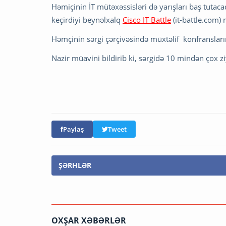
Həmiçinin İT mütəxəssisləri də yarışları baş tutaca
keçirdiyi beynəlxalq
Cisco IT Battle
(it-battle.com)
Həmçinin sərgi çərçivəsində müxtəlif konfransların 
Nazir müavini bildirib ki, sərgidə 10 mindən çox ziy
Paylaş
Tweet
ŞƏRHLƏR
OXŞAR XƏBƏRLƏR