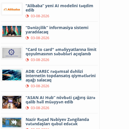
“Alibaba” yeni AI modelini təqdim
edib
03-08-2026
“Dənizçilik” informasiya sistemi
yaradılacaq
03-08-2026
"Card to card" əməliyyatlarına limit
qoyulmasının səbəbləri açıqlanıb
03-08-2026
ADB: CAREC rəqəmsal dəhlizi
internetin topdansatış qiymətlərini
aşağı salacaq
03-08-2026
“ASAN AI Hub” növbəti çağırış üzrə
qalib həll müəyyən edib
03-08-2026
Nazir Rəşad Nəbiyev Zəngilanda
vətəndaşları qəbul edəcək