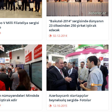
“Bakutel-2014” sərgisində dünyanın
 V Milli Filateliya sərgisi
23 ölkəsindən 250 şirkət iştirak
b
edəcək
8
02-12-2014
n nümayəndələri Minskdə
Azərbaycanlı startapçılar
iştirak edir
beynəlxalq sərgidə- Fotolar
7
12-10-2015