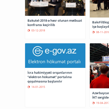
Bakutel-2018-ə həsr olunan mətbuat
BakıFilEkspo
konfransı keçirilib
işə başlayı
03-12-2018
08-11-201
İcra hakimiyyəti orqanlarının
“elektron hökumət” portalına
qoşulmasına başlanılır
14-01-2015
Azərbayca
İKT sərgidə 
19-04-201