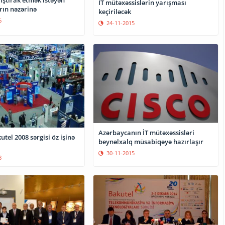
n
İT mütəxəssislərin yarışması
rın nəzərinə
keçiriləcək
6
24-11-2015
Azərbaycanın İT mütəxəssisləri
tel 2008 sərgisi öz işinə
beynəlxalq müsabiqəyə hazırlaşır
30-11-2015
8