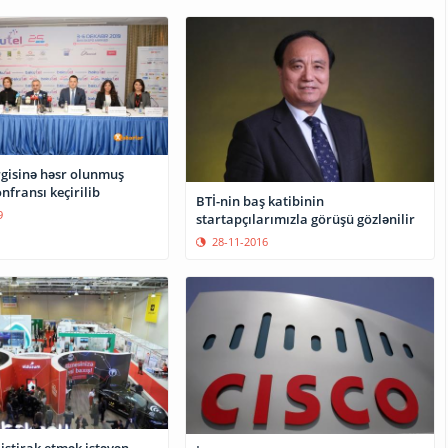
rgisinə həsr olunmuş
fransı keçirilib
BTİ-nin baş katibinin
9
startapçılarımızla görüşü gözlənilir
28-11-2016