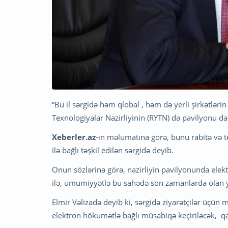
“Bu il sərgidə həm qlobal , həm də yerli şirkətlər
Texnologiyalar Nazirliyinin (RYTN) də pavilyonu d
Xeberler.az
-ın məlumatına görə, bunu rabitə və t
ilə bağlı təşkil edilən sərgidə deyib.
Onun sözlərinə görə, nazirliyin pavilyonunda elek
ilə, ümumiyyətlə bu sahədə son zamanlarda olan y
Elmir Vəlizadə deyib ki, sərgidə ziyarətçilər üçün 
elektron hökumətlə bağlı müsabiqə keçiriləcək, q