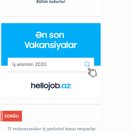
Bütün xəbərlər
SORĞU
İT mütəxəssislər iş yerlərini hansı meyarlar