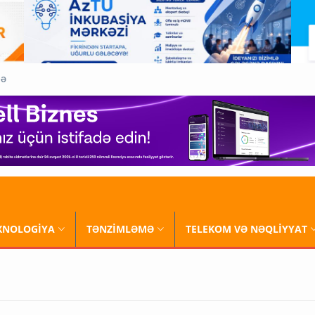
QƏ
XNOLOGİYA
TƏNZİMLƏMƏ
TELEKOM VƏ NƏQLİYYAT