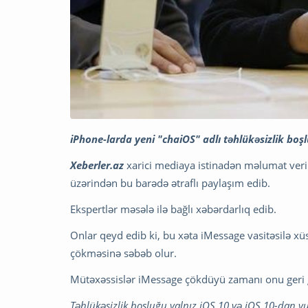
iPhone-larda yeni "chaiOS" adlı təhlükəsizlik boşl
Xeberler.az
xarici mediaya istinadən məlumat veri
üzərindən bu barədə ətraflı paylaşım edib.
Ekspertlər məsələ ilə bağlı xəbərdarlıq edib.
Onlar qeyd edib ki, bu xəta iMessage vasitəsilə x
çökməsinə səbəb olur.
Mütəxəssislər iMessage çökdüyü zamanı onu geri 
Təhlükəsizlik boşluğu yalnız iOS 10 və iOS 10-dan yu