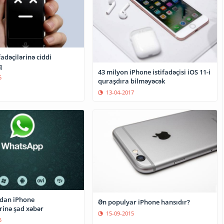
fadəçilərinə ciddi
q
43 milyon iPhone istifadəçisi iOS 11-i
5
quraşdıra bilməyəcək
13-04-2017
dan iPhone
Ən populyar iPhone hansıdır?
ərinə şad xəbər
15-09-2015
5