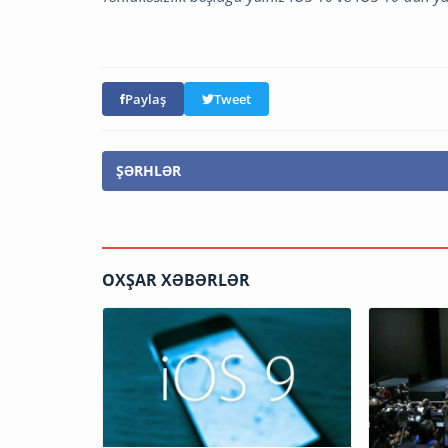
Paylaş
Tweet
ŞƏRHLƏR
OXŞAR XƏBƏRLƏR