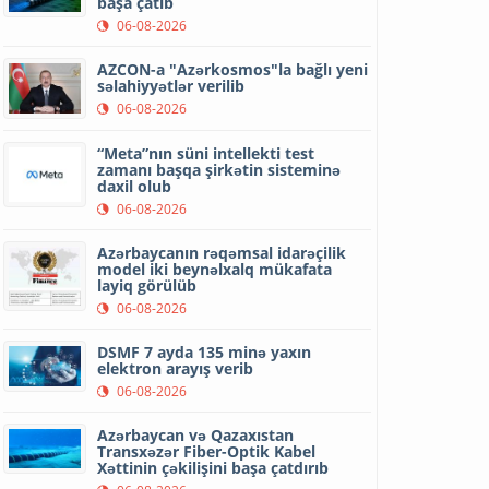
başa çatıb
06-08-2026
AZCON-a "Azərkosmos"la bağlı yeni
səlahiyyətlər verilib
06-08-2026
“Meta”nın süni intellekti test
zamanı başqa şirkətin sisteminə
daxil olub
06-08-2026
Azərbaycanın rəqəmsal idarəçilik
model iki beynəlxalq mükafata
layiq görülüb
06-08-2026
DSMF 7 ayda 135 minə yaxın
elektron arayış verib
06-08-2026
Azərbaycan və Qazaxıstan
Transxəzər Fiber-Optik Kabel
Xəttinin çəkilişini başa çatdırıb