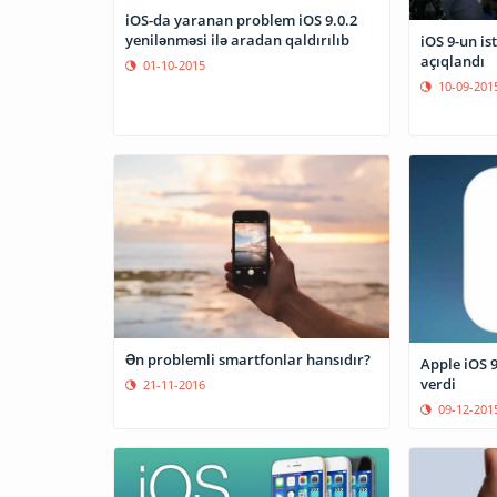
iOS-da yaranan problem iOS 9.0.2
yenilənməsi ilə aradan qaldırılıb
iOS 9-un is
açıqlandı
01-10-2015
10-09-201
Ən problemli smartfonlar hansıdır?
Apple iOS 9
verdi
21-11-2016
09-12-201