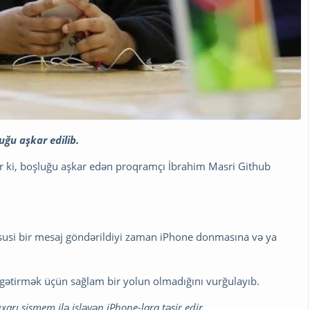
uğu aşkar edilib.
r ki, boşluğu aşkar edən proqramçı İbrahim Masri Github
üsusi bir mesaj göndərildiyi zaman iPhone donmasına və ya
gətirmək üçün sağlam bir yolun olmadığını vurğulayıb.
xarı sismem ilə işləyən iPhone-lara təsir edir.