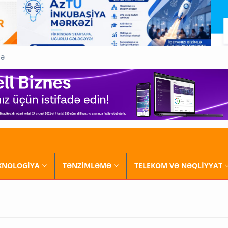
QƏ
XNOLOGİYA
TƏNZİMLƏMƏ
TELEKOM VƏ NƏQLİYYAT