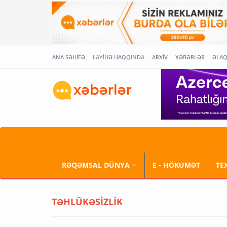
ANA SƏHİFƏ
LAYİHƏ HAQQINDA
ARXİV
XƏBƏRLƏR
ƏLA
RƏQƏMSAL DÜNYA
E - HÖKUMƏT
TE
TƏHLÜKƏSİZLİK