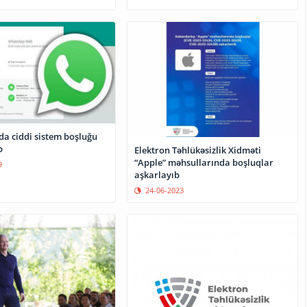
a ciddi sistem boşluğu
b
Elektron Təhlükəsizlik Xidməti
“Apple” məhsullarında boşluqlar
9
aşkarlayıb
24-06-2023