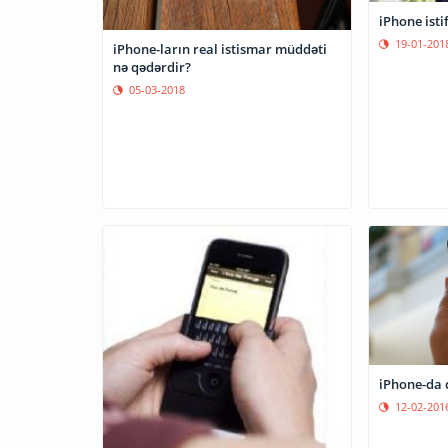
iPhone isti
19-01-201
iPhone-ların real istismar müddəti
nə qədərdir?
05-03-2018
iPhone-da d
12-02-201