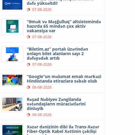
dəfə yüksəltdi!
07-08-2026
“Əmək və Məşğulluq” altsistemində
hazırda 65 mindən çox aktiv
vakansiya var
07-08-2026
“Biletim.az” portalı üzərindən
onlayn bilet alanların sayı 2
dəfəyədək artıb
07-08-2026
“Google”un məlumat emalı mərkəzi
Hindistanda etirazlara səbəb olub
06-08-2026
Rəşad Nəbiyev Zəngilanda
vətəndaşların müraciətlərini
dinləyib
06-08-2026
Xəzər dənizinin dibi ilə Trans-Xəzər
Fiber-Optik Kabel Xəttinin çəkilişi