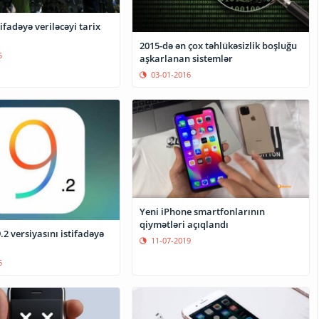
tifadəyə veriləcəyi tarix
2015-də ən çox təhlükəsizlik boşluğu
5
aşkarlanan sistemlər
03-01-2016
Yeni iPhone smartfonlarının
qiymətləri açıqlandı
.2 versiyasını istifadəyə
11-07-2019
5