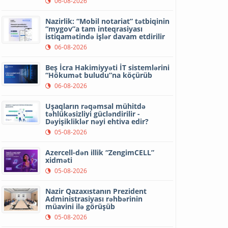
06-08-2026
Nazirlik: “Mobil notariat” tətbiqinin
“mygov”a tam inteqrasiyası
istiqamətində işlər davam etdirilir
06-08-2026
Beş İcra Hakimiyyəti İT sistemlərini
“Hökumət buludu”na köçürüb
06-08-2026
Uşaqların rəqəmsal mühitdə
təhlükəsizliyi gücləndirilir -
Dəyişikliklər nəyi ehtiva edir?
05-08-2026
Azercell-dən illik “ZengimCELL”
xidməti
05-08-2026
Nazir Qazaxıstanın Prezident
Administrasiyası rəhbərinin
müavini ilə görüşüb
05-08-2026