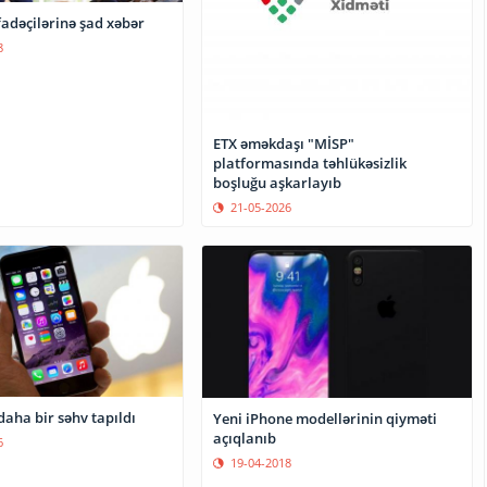
fadəçilərinə şad xəbər
8
ETX əməkdaşı "MİSP"
platformasında təhlükəsizlik
boşluğu aşkarlayıb
21-05-2026
aha bir səhv tapıldı
Yeni iPhone modellərinin qiyməti
açıqlanıb
6
19-04-2018