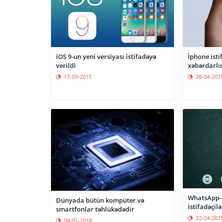
iOS 9-un yeni versiyası istifadəyə
İphone isti
verildi
xəbərdarlı
17-09-2015
28-04-201
WhatsApp-
Dünyada bütün kompüter və
istifadəçil
smartfonlar təhlükədədir
22-04-201
04-01-2018