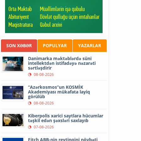
SON XƏBƏR
POPULYAR
YAZARLAR
Danimarka məktəblərdə süni
intellektdən istifadəyə nəzarəti
sərtləşdirir
08-08-2026
“Azərkosmos”un KOSMİK
Akademiyası mükafata layiq
görülüb
08-08-2026
Kiberpolis xarici saytlara hücumlar
təşkil edən şəxsləri saxlayıb
07-08-2026
Fitch ABB-nin reytinqini növbəti