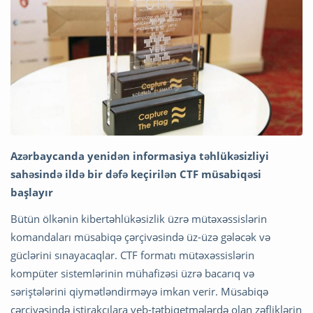
Azərbaycanda yenidən informasiya təhlükəsizliyi
sahəsində ildə bir dəfə keçirilən CTF müsabiqəsi
başlayır
Bütün ölkənin kibertəhlükəsizlik üzrə mütəxəssislərin
komandaları müsabiqə çərçivəsində üz-üzə gələcək və
güclərini sınayacaqlar. CTF formatı mütəxəssislərin
kompüter sistemlərinin mühafizəsi üzrə bacarıq və
səriştələrini qiymətləndirməyə imkan verir. Müsabiqə
çərçivəsində iştirakçılara veb-tətbiqetmələrdə olan zəfliklərin