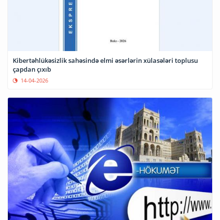
Kibertəhlükəsizlik sahəsində elmi əsərlərin xülasələri toplusu
çapdan çıxıb
14-04-2026