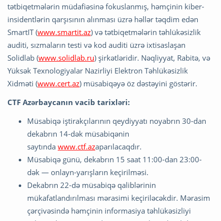
tətbiqetmələrin müdafiəsinə fokuslanmış, həmçinin kiber-
insidentlərin qarşısının alınması üzrə həllər təqdim edən
SmartIT (
www.smartit.az
) və tətbiqetmələrin təhlükəsizlik
auditi, sızmaların testi və kod auditi üzrə ixtisaslaşan
Solidlab (
www.solidlab.ru
) şirkətləridir. Nəqliyyat, Rabitə, və
Yüksək Texnologiyalar Nazirliyi Elektron Təhlükəsizlik
Xidməti (
www.cert.az
) müsabiqəyə öz dəstəyini göstərir.
CTF Azərbaycanın vacib tarixləri:
Müsabiqə iştirakçılarının qeydiyyatı noyabrın 30-dan
dekabrın 14-dək müsabiqənin
saytında
www.ctf.az
aparılacaqdır.
Müsabiqə günü, dekabrın 15 saat 11:00-dan 23:00-
dək — onlayn-yarışların keçirilməsi.
Dekabrın 22-də müsabiqə qaliblərinin
mükafatlandırılması mərasimi keçiriləcəkdir. Mərasim
çərçivəsində həmçinin informasiya təhlükəsizliyi