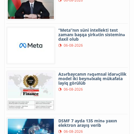
06-08-2026
“Meta”nın süni intellekti test
zamanı başqa şirkətin sisteminə
daxil olub
06-08-2026
Azərbaycanın rəqəmsal idarəçilik
model iki beynəlxalq mükafata
layiq görülüb
06-08-2026
DSMF 7 ayda 135 minə yaxın
elektron arayış verib
06-08-2026