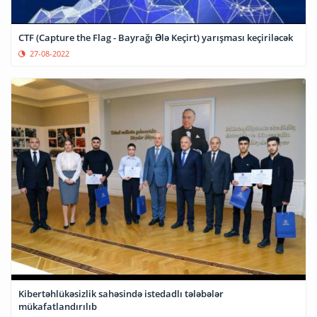
CTF (Capture the Flag - Bayrağı Ələ Keçirt) yarışması keçiriləcək
27-08-2022
Kibertəhlükəsizlik sahəsində istedadlı tələbələr
mükafatlandırılıb