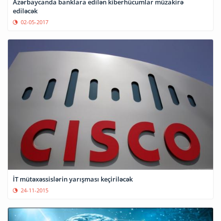
Azərbaycanda banklara edilən kiberhücumlar müzakirə
ediləcək
02-05-2017
İT mütəxəssislərin yarışması keçiriləcək
24-11-2015