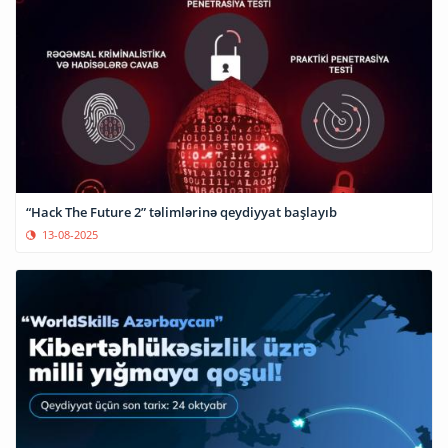
“Hack The Future 2” təlimlərinə qeydiyyat başlayıb
13-08-2025