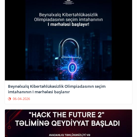
Beynəlxalq Kibertəhlükəsizlik Olimpiadasının seçim
imtahanının I mərhələsi başlanır
06-04-2026