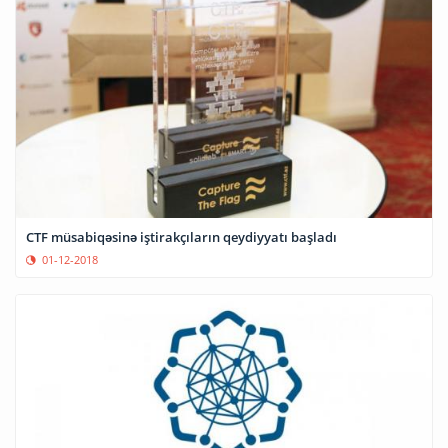
CTF müsabiqəsinə iştirakçıların qeydiyyatı başladı
01-12-2018