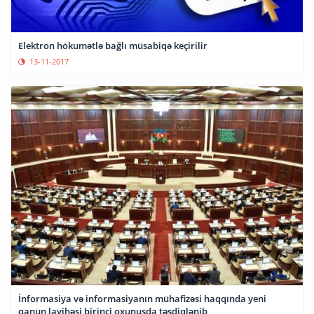
Elektron hökumətlə bağlı müsabiqə keçirilir
13-11-2017
İnformasiya və informasiyanın mühafizəsi haqqında yeni
qanun layihəsi birinci oxunuşda təsdiqlənib