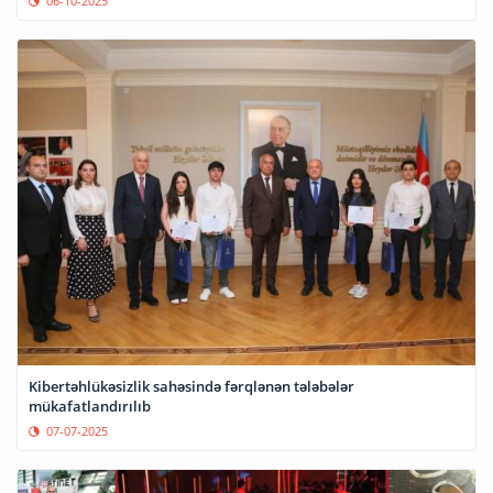
06-10-2025
Kibertəhlükəsizlik sahəsində fərqlənən tələbələr
mükafatlandırılıb
07-07-2025