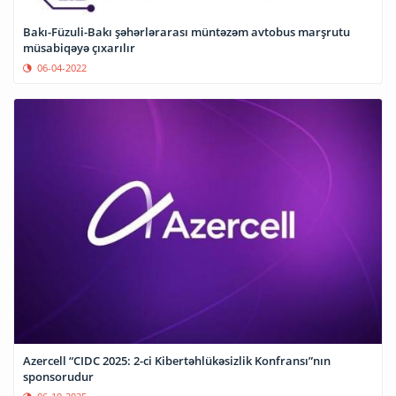
Bakı-Füzuli-Bakı şəhərlərarası müntəzəm avtobus marşrutu
müsabiqəyə çıxarılır
06-04-2022
Azercell “CIDC 2025: 2-ci Kibertəhlükəsizlik Konfransı”nın
sponsorudur