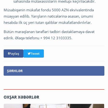
sahəsində mütəxəssislərin meetupı keçiriləcəkdir.
Müsabiqənin mükafat fondu 5000 AZN ekvivalentində
müəyyən edilib. Yarışların nəticələrinə əsasən, ümumi
hesabda ilk üç yeri tutan qaliblər mükafatlandırılırlar.
Bütün maraqlanan tərəfləri tədbiri dəstəkləməyə dəvət
edirik. Əlaqə telefonu + 994 12 3103335.
Paylaş
Tweet
ŞƏRHLƏR
OXŞAR XƏBƏRLƏR