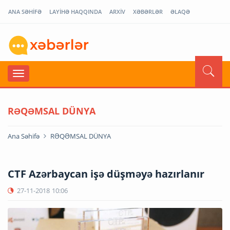
ANA SƏHİFƏ
LAYİHƏ HAQQINDA
ARXİV
XƏBƏRLƏR
ƏLAQƏ
RƏQƏMSAL DÜNYA
Ana Səhifə
RƏQƏMSAL DÜNYA
CTF Azərbaycan işə düşməyə hazırlanır
27-11-2018
10:06