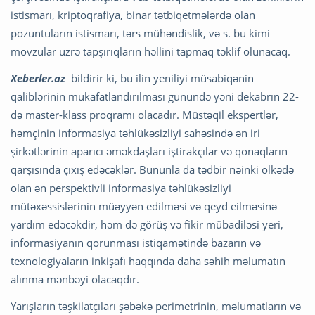
istismarı, kriptoqrafiya, binar tətbiqetmələrdə olan
pozuntuların istismarı, tərs mühəndislik, və s. bu kimi
mövzular üzrə tapşırıqların həllini tapmaq təklif olunacaq.
Xeberler.az
bildirir ki, bu ilin yeniliyi müsabiqənin
qaliblərinin mükafatlandırılması günündə yəni dekabrın 22-
də master-klass proqramı olacadır. Müstəqil ekspertlər,
həmçinin informasiya təhlükəsizliyi sahəsində ən iri
şirkətlərinin aparıcı əməkdaşları iştirakçılar və qonaqların
qarşısında çıxış edəcəklər. Bununla da tədbir nəinki ölkədə
olan ən perspektivli informasiya təhlükəsizliyi
mütəxəssislərinin müəyyən edilməsi və qeyd eilməsinə
yardım edəcəkdir, həm də görüş və fikir mübadiləsi yeri,
informasiyanın qorunması istiqamətində bazarın və
texnologiyaların inkişafı haqqında daha səhih məlumatın
alınma mənbəyi olacaqdır.
Yarışların təşkilatçıları şəbəkə perimetrinin, məlumatların və