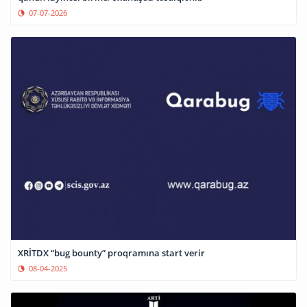
07-07-2026
XRİTDX “bug bounty” proqramına start verir
08-04-2025