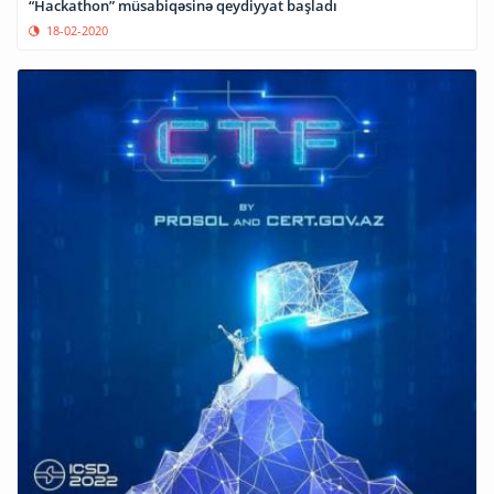
“Hackathon” müsabiqəsinə qeydiyyat başladı
18-02-2020