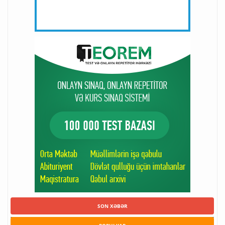
SON XƏBƏR