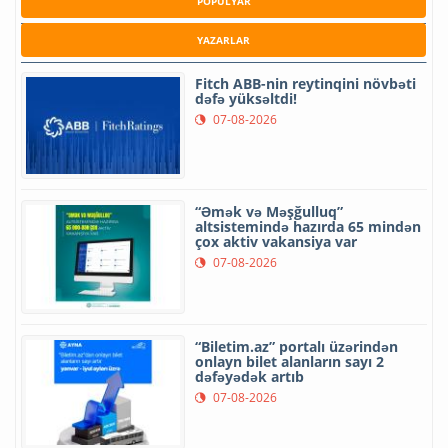
POPULYAR
YAZARLAR
Fitch ABB-nin reytinqini növbəti
dəfə yüksəltdi!
07-08-2026
“Əmək və Məşğulluq”
altsistemində hazırda 65 mindən
çox aktiv vakansiya var
07-08-2026
“Biletim.az” portalı üzərindən
onlayn bilet alanların sayı 2
dəfəyədək artıb
07-08-2026