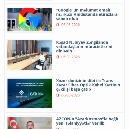
“Google”un məlumat emalı
mərkəzi Hindistanda etirazlara
səbəb olub
06-08-2026
Rəşad Nəbiyev Zəngilanda
vətəndaşların müraciətlərini
dinləyib
06-08-2026
Xəzər dənizinin dibi ilə Trans-
Xəzər Fiber-Optik Kabel Xəttinin
çəkilişi başa çatıb
06-08-2026
AZCON-a "Azərkosmos"la bağlı
yeni səlahiyyətlər verilib