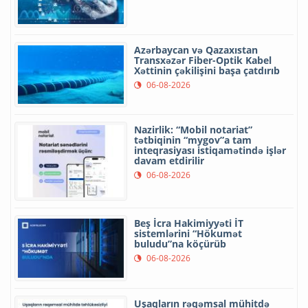
Azərbaycan və Qazaxıstan
Transxəzər Fiber-Optik Kabel
Xəttinin çəkilişini başa çatdırıb
06-08-2026
Nazirlik: “Mobil notariat”
tətbiqinin “mygov”a tam
inteqrasiyası istiqamətində işlər
davam etdirilir
06-08-2026
Beş İcra Hakimiyyəti İT
sistemlərini “Hökumət
buludu”na köçürüb
06-08-2026
Uşaqların rəqəmsal mühitdə